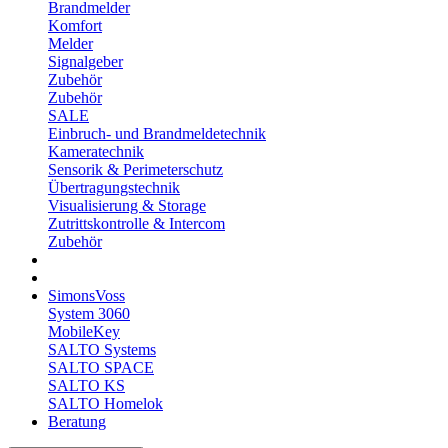
Brandmelder
Komfort
Melder
Signalgeber
Zubehör
Zubehör
SALE
Einbruch- und Brandmeldetechnik
Kameratechnik
Sensorik & Perimeterschutz
Übertragungstechnik
Visualisierung & Storage
Zutrittskontrolle & Intercom
Zubehör
SimonsVoss
System 3060
MobileKey
SALTO Systems
SALTO SPACE
SALTO KS
SALTO Homelok
Beratung