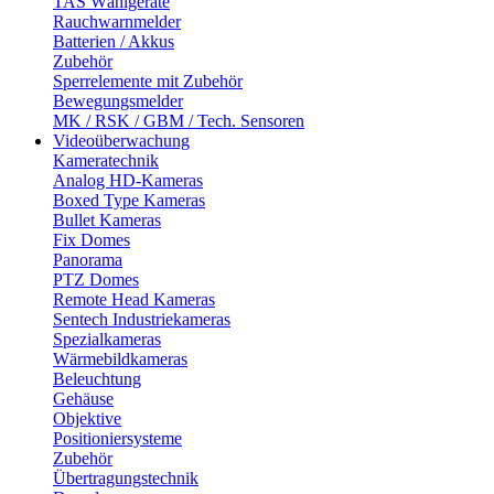
TAS Wählgeräte
Rauchwarnmelder
Batterien / Akkus
Zubehör
Sperrelemente mit Zubehör
Bewegungsmelder
MK / RSK / GBM / Tech. Sensoren
Videoüberwachung
Kameratechnik
Analog HD-Kameras
Boxed Type Kameras
Bullet Kameras
Fix Domes
Panorama
PTZ Domes
Remote Head Kameras
Sentech Industriekameras
Spezialkameras
Wärmebildkameras
Beleuchtung
Gehäuse
Objektive
Positioniersysteme
Zubehör
Übertragungstechnik