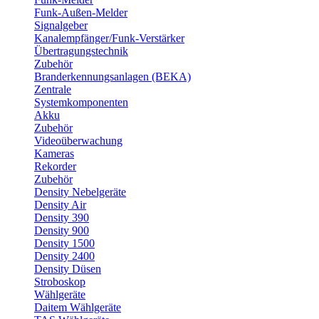
Funk-Außen-Melder
Signalgeber
Kanalempfänger/Funk-Verstärker
Übertragungstechnik
Zubehör
Branderkennungsanlagen (BEKA)
Zentrale
Systemkomponenten
Akku
Zubehör
Videoüberwachung
Kameras
Rekorder
Zubehör
Density Nebelgeräte
Density Air
Density 390
Density 900
Density 1500
Density 2400
Density Düsen
Stroboskop
Wählgeräte
Daitem Wählgeräte