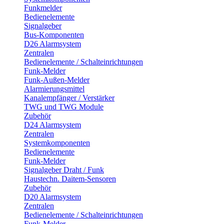
Funkmelder
Bedienelemente
Signalgeber
Bus-Komponenten
D26 Alarmsystem
Zentralen
Bedienelemente / Schalteinrichtungen
Funk-Melder
Funk-Außen-Melder
Alarmierungsmittel
Kanalempfänger / Verstärker
TWG und TWG Module
Zubehör
D24 Alarmsystem
Zentralen
Systemkomponenten
Bedienelemente
Funk-Melder
Signalgeber Draht / Funk
Haustechn. Daitem-Sensoren
Zubehör
D20 Alarmsystem
Zentralen
Bedienelemente / Schalteinrichtungen
Funk-Melder