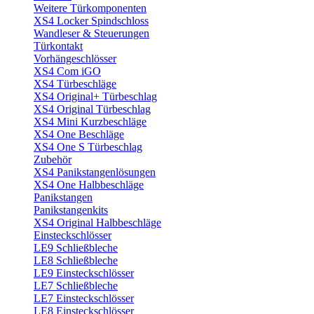
Weitere Türkomponenten
XS4 Locker Spindschloss
Wandleser & Steuerungen
Türkontakt
Vorhängeschlösser
XS4 Com iGO
XS4 Türbeschläge
XS4 Original+ Türbeschlag
XS4 Original Türbeschlag
XS4 Mini Kurzbeschläge
XS4 One Beschläge
XS4 One S Türbeschlag
Zubehör
XS4 Panikstangenlösungen
XS4 One Halbbeschläge
Panikstangen
Panikstangenkits
XS4 Original Halbbeschläge
Einsteckschlösser
LE9 Schließbleche
LE8 Schließbleche
LE9 Einsteckschlösser
LE7 Schließbleche
LE7 Einsteckschlösser
LE8 Einsteckschlösser