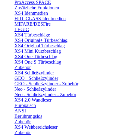
ProAccess SPACE
Zusätzliche Funktionen
XS4 Identmedien
HID iCLASS Identmedien
MIFARE/DESFire
LEGIC
XS4 Türbeschläge
XS4 Original+ Türbeschlag
XS4 Original Türbeschlag
XS4 Mini Kurzbeschlag
XS4 One Türbeschlag
XS4 One S Türbeschlag
Zubehör
XS4 Schließzylinder
GEO - Schließzylinder
GEO - Schließzylinder - Zubehör
Neo - Schließzylinder
Neo - Schließzylinder - Zubehör
XS4 2.0 Wandleser
Europäisch
ANSI
Berührungslos
Zubehör
XS4 Weitbereichsleser
Zubehör