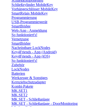
Schließkomponenten
Schließzylinder MobileKey
Vorhängeschlösser MobileKey
SmartRelais MobileKey
Programmierung
USB-Programmiergerät
SmartBridge
Web-App - Anmeldung
So funktioniert's!
Vernetzung
SmartBridge
Nachrüstbare LockNodes
Key4Friends - App (Android)
Key4Friends - App (iOS)
So funktioniert's!
Zubehör
LockNodes
Batterien
Werkzeuge & Sonstiges
Kernziehschutzadapter
Kombi-Pakete
MK.SET1
MK.SET2
MK.SET - Schließanlage
MK.SET - Schließanlage - DoorMonitoring