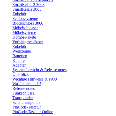
SmartRelais 2 3063
SmartRelais 3063
Zubehör
Schlosssysteme
Blockschloss 3066
Möbelschlösser
Möbelsysteme
Kombi-Pakete
Vorhängeschlösser
Zubehör
Werkzeuge
Batterien
Knäufe
Adapter
Systemübersicht & Release notes
Überblick
Wichtige Hinweise & FAQ
Was brauche ich?
Release notes
Funkschlüssel
Transponder
Schalttransponder
PinCode-Tastatur
PinCode-Tastatur Online