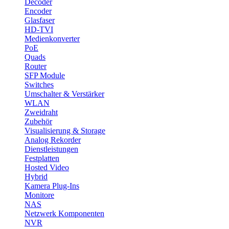
Decoder
Encoder
Glasfaser
HD-TVI
Medienkonverter
PoE
Quads
Router
SFP Module
Switches
Umschalter & Verstärker
WLAN
Zweidraht
Zubehör
Visualisierung & Storage
Analog Rekorder
Dienstleistungen
Festplatten
Hosted Video
Hybrid
Kamera Plug-Ins
Monitore
NAS
Netzwerk Komponenten
NVR