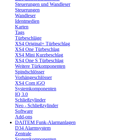
Steuerungen und Wandleser
Steuerungen
Wandleser
Identmedien
Karten
Tags
Türbeschläge
XS4 Original+ Türbeschlag
XS4 One Türbeschlag
XS4 Mini Kurzbeschlag
XS4 One S Türbeschlag
Weitere Türkomponenten
Spindschlösser
Vorhängeschlösser
XS4 Com iGO
Systemkomponenten
IQ 3.0
Schließzylinder
Neo - Schließzylinder
Software
Add-ons
DAITEM Funk-Alarmanlagen
D34 Alarmsystem
Zentrale
Systemkomponenten