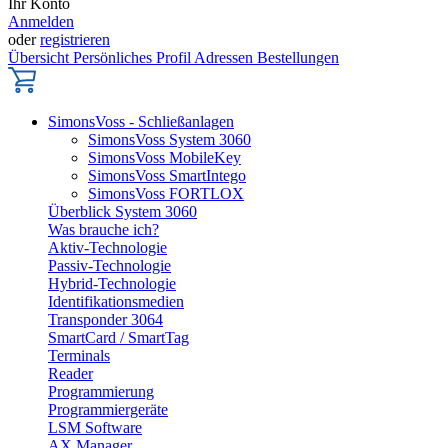
Ihr Konto
Anmelden
oder
registrieren
Übersicht
Persönliches Profil
Adressen
Bestellungen
SimonsVoss - Schließanlagen
SimonsVoss System 3060
SimonsVoss MobileKey
SimonsVoss SmartIntego
SimonsVoss FORTLOX
Überblick System 3060
Was brauche ich?
Aktiv-Technologie
Passiv-Technologie
Hybrid-Technologie
Identifikationsmedien
Transponder 3064
SmartCard / SmartTag
Terminals
Reader
Programmierung
Programmiergeräte
LSM Software
AX Manager