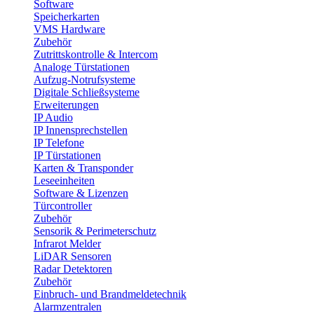
Software
Speicherkarten
VMS Hardware
Zubehör
Zutrittskontrolle & Intercom
Analoge Türstationen
Aufzug-Notrufsysteme
Digitale Schließsysteme
Erweiterungen
IP Audio
IP Innensprechstellen
IP Telefone
IP Türstationen
Karten & Transponder
Leseeinheiten
Software & Lizenzen
Türcontroller
Zubehör
Sensorik & Perimeterschutz
Infrarot Melder
LiDAR Sensoren
Radar Detektoren
Zubehör
Einbruch- und Brandmeldetechnik
Alarmzentralen