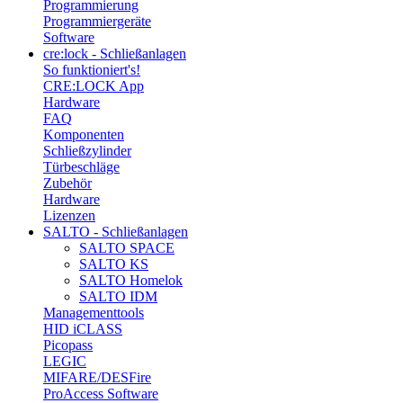
Programmierung
Programmiergeräte
Software
cre:lock - Schließanlagen
So funktioniert's!
CRE:LOCK App
Hardware
FAQ
Komponenten
Schließzylinder
Türbeschläge
Zubehör
Hardware
Lizenzen
SALTO - Schließanlagen
SALTO SPACE
SALTO KS
SALTO Homelok
SALTO IDM
Managementtools
HID iCLASS
Picopass
LEGIC
MIFARE/DESFire
ProAccess Software