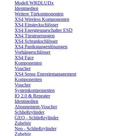
Modell WRDLUDx
Identmedien
Weitere Türkomponenten
XS4 Wireless Komponenten
XS4 Einsteckschlösser
XS4 Energiesparschalter ESD
XS4 Türsteuerungen
XS4 Schrankschlösser
XS4 Panikstangenlösungen
Vorhängeschlösser
XS4 Face
Komponenten
Voucher
XS4 Sense Energiemanagement
Komponenten
Voucher
Systemkomponenten
IQ 2.0 & Repeater
Identmedien
Abonnement-Voucher
Schließzylinder
GEO - Schließzylinder
Zubehör
Neo - Schließzylinder
Zubehör