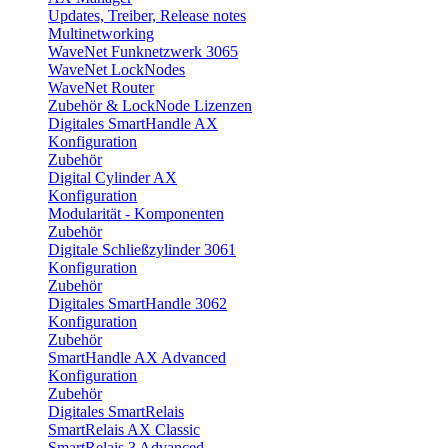
Updates, Treiber, Release notes
Multinetworking
WaveNet Funknetzwerk 3065
WaveNet LockNodes
WaveNet Router
Zubehör & LockNode Lizenzen
Digitales SmartHandle AX
Konfiguration
Zubehör
Digital Cylinder AX
Konfiguration
Modularität - Komponenten
Zubehör
Digitale Schließzylinder 3061
Konfiguration
Zubehör
Digitales SmartHandle 3062
Konfiguration
Zubehör
SmartHandle AX Advanced
Konfiguration
Zubehör
Digitales SmartRelais
SmartRelais AX Classic
SmartRelais 3 Advanced