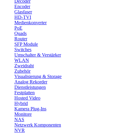
Decoder
Encoder
Glasfaser
HD-TVI
Medienkonverter
PoE
Quads
Router
SFP Module
Switches
Umschalter & Verstärker
WLAN
Zweidraht
Zubehör
Visualisierung & Storage
Analog Rekorder
Dienstleistungen
Festplatten
Hosted Video
Hybrid
Kamera Plug-Ins
Monitore
NAS
Netzwerk Komponenten
NVR