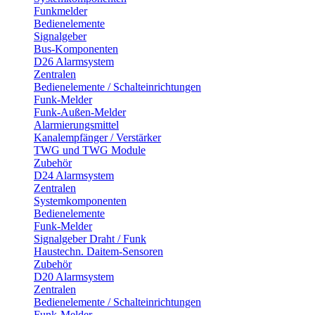
Funkmelder
Bedienelemente
Signalgeber
Bus-Komponenten
D26 Alarmsystem
Zentralen
Bedienelemente / Schalteinrichtungen
Funk-Melder
Funk-Außen-Melder
Alarmierungsmittel
Kanalempfänger / Verstärker
TWG und TWG Module
Zubehör
D24 Alarmsystem
Zentralen
Systemkomponenten
Bedienelemente
Funk-Melder
Signalgeber Draht / Funk
Haustechn. Daitem-Sensoren
Zubehör
D20 Alarmsystem
Zentralen
Bedienelemente / Schalteinrichtungen
Funk-Melder