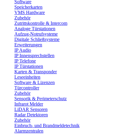
Software
Speicherkarten
VMS Hardware
Zubehör
Zutrittskontrolle & Intercom
Analoge Türstationen
Aufzug-Notrufsysteme
Digitale Schließsysteme
Erweiterungen
IP Audio
IP Innensprechstellen
IP Telefone
IP Türstationen
Karten & Transponder
Leseeinheiten
Software & Lizenzen
Türcontroller
Zubehör
Sensorik & Perimeterschutz
Infrarot Melder
LiDAR Sensoren
Radar Detektoren
Zubehör
Einbruch- und Brandmeldetechnik
Alarmzentralen