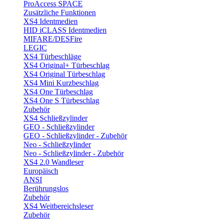
ProAccess SPACE
Zusätzliche Funktionen
XS4 Identmedien
HID iCLASS Identmedien
MIFARE/DESFire
LEGIC
XS4 Türbeschläge
XS4 Original+ Türbeschlag
XS4 Original Türbeschlag
XS4 Mini Kurzbeschlag
XS4 One Türbeschlag
XS4 One S Türbeschlag
Zubehör
XS4 Schließzylinder
GEO - Schließzylinder
GEO - Schließzylinder - Zubehör
Neo - Schließzylinder
Neo - Schließzylinder - Zubehör
XS4 2.0 Wandleser
Europäisch
ANSI
Berührungslos
Zubehör
XS4 Weitbereichsleser
Zubehör