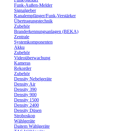
Funk-Außen-Melder
Signalgeber
Kanalempfänger/Funk-Verstärker
Übertragungstechnik
Zubehör
Branderkennungsanlagen (BEKA)
Zentrale
Systemkomponenten
Akku
Zubehör
Videoüberwachung
Kameras
Rekorder
Zubehör
Density Nebelgeräte
Density Air
Density 390
Density 900
Density 1500
Density 2400
Density Düsen
Stroboskop
Wählgeräte
Daitem Wählgeräte