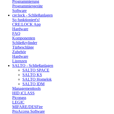
Programmierung
Programmiergeräte
Software
cre:lock - Schließanlagen
So funktioniert's!
CRE:LOCK App
Hardware
FAQ
Komponenten
Schließzylinder
Türbeschläge
Zubehör
Hardware
Lizenzen
SALTO - Schließanlagen
SALTO SPACE
SALTO KS
SALTO Homelok
SALTO IDM
Managementtools
HID iCLASS
Picopass
LEGIC
MIFARE/DESFire
ProAccess Software