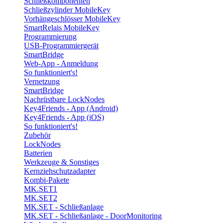
Schließkomponenten
Schließzylinder MobileKey
Vorhängeschlösser MobileKey
SmartRelais MobileKey
Programmierung
USB-Programmiergerät
SmartBridge
Web-App - Anmeldung
So funktioniert's!
Vernetzung
SmartBridge
Nachrüstbare LockNodes
Key4Friends - App (Android)
Key4Friends - App (iOS)
So funktioniert's!
Zubehör
LockNodes
Batterien
Werkzeuge & Sonstiges
Kernziehschutzadapter
Kombi-Pakete
MK.SET1
MK.SET2
MK.SET - Schließanlage
MK.SET - Schließanlage - DoorMonitoring