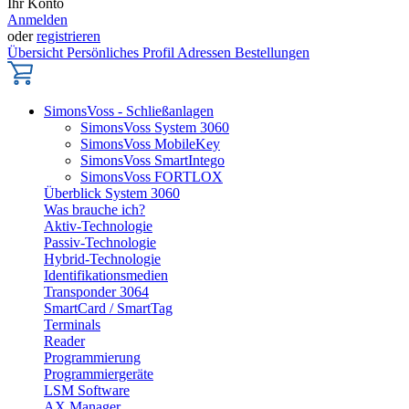
Ihr Konto
Anmelden
oder
registrieren
Übersicht
Persönliches Profil
Adressen
Bestellungen
SimonsVoss - Schließanlagen
SimonsVoss System 3060
SimonsVoss MobileKey
SimonsVoss SmartIntego
SimonsVoss FORTLOX
Überblick System 3060
Was brauche ich?
Aktiv-Technologie
Passiv-Technologie
Hybrid-Technologie
Identifikationsmedien
Transponder 3064
SmartCard / SmartTag
Terminals
Reader
Programmierung
Programmiergeräte
LSM Software
AX Manager