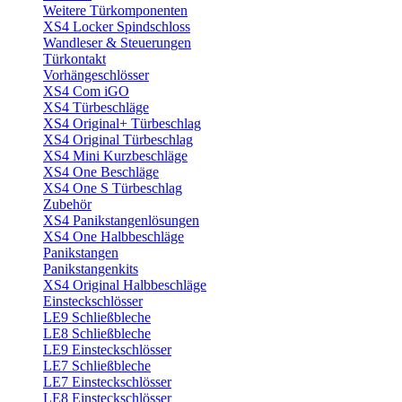
Weitere Türkomponenten
XS4 Locker Spindschloss
Wandleser & Steuerungen
Türkontakt
Vorhängeschlösser
XS4 Com iGO
XS4 Türbeschläge
XS4 Original+ Türbeschlag
XS4 Original Türbeschlag
XS4 Mini Kurzbeschläge
XS4 One Beschläge
XS4 One S Türbeschlag
Zubehör
XS4 Panikstangenlösungen
XS4 One Halbbeschläge
Panikstangen
Panikstangenkits
XS4 Original Halbbeschläge
Einsteckschlösser
LE9 Schließbleche
LE8 Schließbleche
LE9 Einsteckschlösser
LE7 Schließbleche
LE7 Einsteckschlösser
LE8 Einsteckschlösser