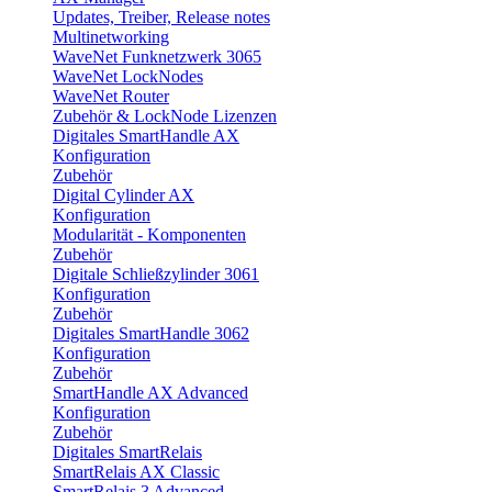
Updates, Treiber, Release notes
Multinetworking
WaveNet Funknetzwerk 3065
WaveNet LockNodes
WaveNet Router
Zubehör & LockNode Lizenzen
Digitales SmartHandle AX
Konfiguration
Zubehör
Digital Cylinder AX
Konfiguration
Modularität - Komponenten
Zubehör
Digitale Schließzylinder 3061
Konfiguration
Zubehör
Digitales SmartHandle 3062
Konfiguration
Zubehör
SmartHandle AX Advanced
Konfiguration
Zubehör
Digitales SmartRelais
SmartRelais AX Classic
SmartRelais 3 Advanced