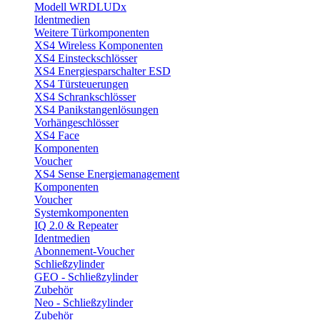
Modell WRDLUDx
Identmedien
Weitere Türkomponenten
XS4 Wireless Komponenten
XS4 Einsteckschlösser
XS4 Energiesparschalter ESD
XS4 Türsteuerungen
XS4 Schrankschlösser
XS4 Panikstangenlösungen
Vorhängeschlösser
XS4 Face
Komponenten
Voucher
XS4 Sense Energiemanagement
Komponenten
Voucher
Systemkomponenten
IQ 2.0 & Repeater
Identmedien
Abonnement-Voucher
Schließzylinder
GEO - Schließzylinder
Zubehör
Neo - Schließzylinder
Zubehör