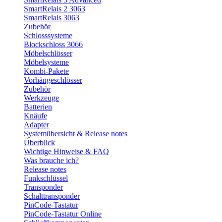
SmartRelais 2 3063
SmartRelais 3063
Zubehör
Schlosssysteme
Blockschloss 3066
Möbelschlösser
Möbelsysteme
Kombi-Pakete
Vorhängeschlösser
Zubehör
Werkzeuge
Batterien
Knäufe
Adapter
Systemübersicht & Release notes
Überblick
Wichtige Hinweise & FAQ
Was brauche ich?
Release notes
Funkschlüssel
Transponder
Schalttransponder
PinCode-Tastatur
PinCode-Tastatur Online