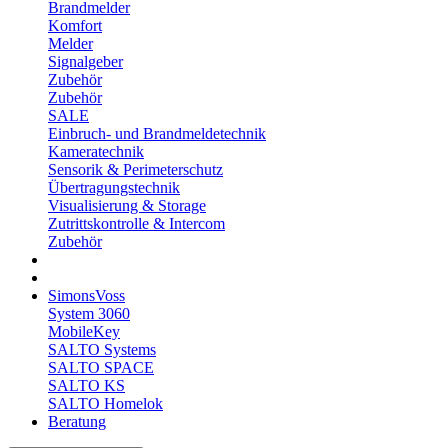
Brandmelder
Komfort
Melder
Signalgeber
Zubehör
Zubehör
SALE
Einbruch- und Brandmeldetechnik
Kameratechnik
Sensorik & Perimeterschutz
Übertragungstechnik
Visualisierung & Storage
Zutrittskontrolle & Intercom
Zubehör
SimonsVoss
System 3060
MobileKey
SALTO Systems
SALTO SPACE
SALTO KS
SALTO Homelok
Beratung