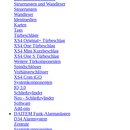
Steuerungen und Wandleser
Steuerungen
Wandleser
Identmedien
Karten
Tags
Türbeschläge
XS4 Original+ Türbeschlag
XS4 One Türbeschlag
XS4 Mini Kurzbeschlag
XS4 One S Türbeschlag
Weitere Türkomponenten
Spindschlösser
Vorhängeschlösser
XS4 Com iGO
Systemkomponenten
IQ 3.0
Schließzylinder
Neo - Schließzylinder
Software
Add-ons
DAITEM Funk-Alarmanlagen
D34 Alarmsystem
Zentrale
Systemkomponenten