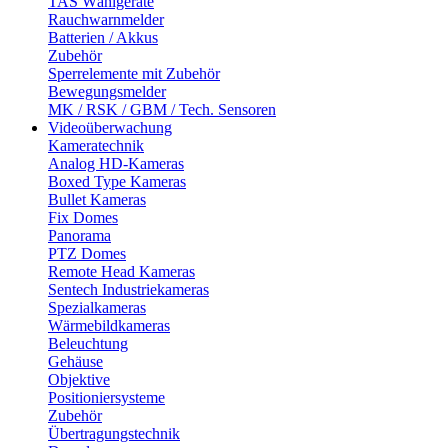
TAS Wählgeräte
Rauchwarnmelder
Batterien / Akkus
Zubehör
Sperrelemente mit Zubehör
Bewegungsmelder
MK / RSK / GBM / Tech. Sensoren
Videoüberwachung
Kameratechnik
Analog HD-Kameras
Boxed Type Kameras
Bullet Kameras
Fix Domes
Panorama
PTZ Domes
Remote Head Kameras
Sentech Industriekameras
Spezialkameras
Wärmebildkameras
Beleuchtung
Gehäuse
Objektive
Positioniersysteme
Zubehör
Übertragungstechnik