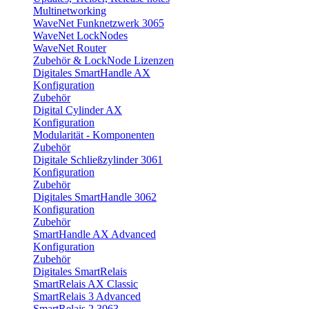
Multinetworking
WaveNet Funknetzwerk 3065
WaveNet LockNodes
WaveNet Router
Zubehör & LockNode Lizenzen
Digitales SmartHandle AX
Konfiguration
Zubehör
Digital Cylinder AX
Konfiguration
Modularität - Komponenten
Zubehör
Digitale Schließzylinder 3061
Konfiguration
Zubehör
Digitales SmartHandle 3062
Konfiguration
Zubehör
SmartHandle AX Advanced
Konfiguration
Zubehör
Digitales SmartRelais
SmartRelais AX Classic
SmartRelais 3 Advanced
SmartRelais 2 3063