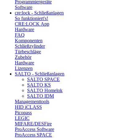
Programmiergeräte
Software
cre:lock - Schließanlagen
So funktioniert's!
CRE:LOCK App
Hardware
FAQ
Komponenten
Schließzylinder
Türbeschläge
Zubehör
Hardware
Lizenzen
SALTO - Schließanlagen
SALTO SPACE
SALTO KS
SALTO Homelok
SALTO IDM
Managementtools
HID iCLASS
Picopass
LEGIC
MIFARE/DESFire
ProAccess Software
ProAccess SPACE