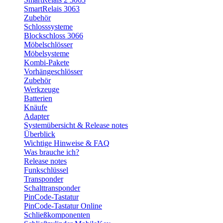
SmartRelais 3063
Zubehör
Schlosssysteme
Blockschloss 3066
Möbelschlösser
Möbelsysteme
Kombi-Pakete
Vorhängeschlösser
Zubehör
Werkzeuge
Batterien
Knäufe
Adapter
Systemübersicht & Release notes
Überblick
Wichtige Hinweise & FAQ
Was brauche ich?
Release notes
Funkschlüssel
Transponder
Schalttransponder
PinCode-Tastatur
PinCode-Tastatur Online
Schließkomponenten