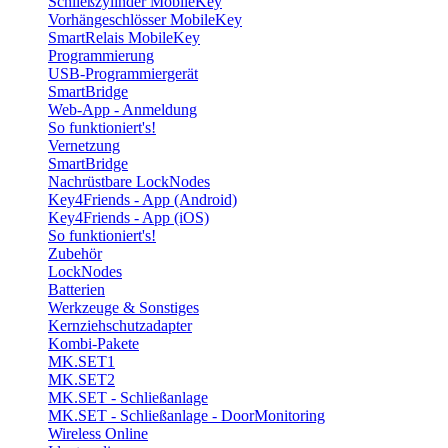
Schließzylinder MobileKey
Vorhängeschlösser MobileKey
SmartRelais MobileKey
Programmierung
USB-Programmiergerät
SmartBridge
Web-App - Anmeldung
So funktioniert's!
Vernetzung
SmartBridge
Nachrüstbare LockNodes
Key4Friends - App (Android)
Key4Friends - App (iOS)
So funktioniert's!
Zubehör
LockNodes
Batterien
Werkzeuge & Sonstiges
Kernziehschutzadapter
Kombi-Pakete
MK.SET1
MK.SET2
MK.SET - Schließanlage
MK.SET - Schließanlage - DoorMonitoring
Wireless Online