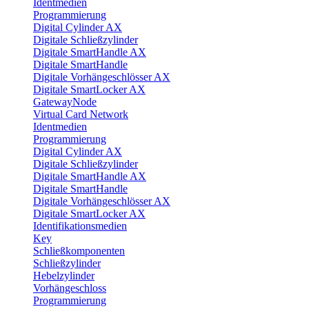
Identmedien
Programmierung
Digital Cylinder AX
Digitale Schließzylinder
Digitale SmartHandle AX
Digitale SmartHandle
Digitale Vorhängeschlösser AX
Digitale SmartLocker AX
GatewayNode
Virtual Card Network
Identmedien
Programmierung
Digital Cylinder AX
Digitale Schließzylinder
Digitale SmartHandle AX
Digitale SmartHandle
Digitale Vorhängeschlösser AX
Digitale SmartLocker AX
Identifikationsmedien
Key
Schließkomponenten
Schließzylinder
Hebelzylinder
Vorhängeschloss
Programmierung