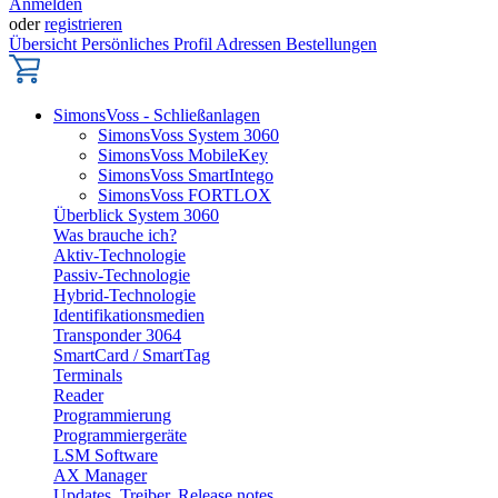
Anmelden
oder
registrieren
Übersicht
Persönliches Profil
Adressen
Bestellungen
SimonsVoss - Schließanlagen
SimonsVoss System 3060
SimonsVoss MobileKey
SimonsVoss SmartIntego
SimonsVoss FORTLOX
Überblick System 3060
Was brauche ich?
Aktiv-Technologie
Passiv-Technologie
Hybrid-Technologie
Identifikationsmedien
Transponder 3064
SmartCard / SmartTag
Terminals
Reader
Programmierung
Programmiergeräte
LSM Software
AX Manager
Updates, Treiber, Release notes