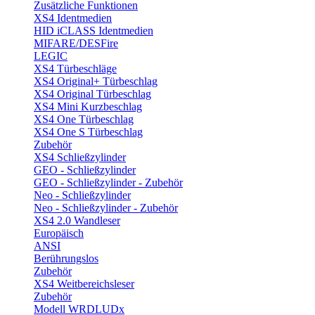
Zusätzliche Funktionen
XS4 Identmedien
HID iCLASS Identmedien
MIFARE/DESFire
LEGIC
XS4 Türbeschläge
XS4 Original+ Türbeschlag
XS4 Original Türbeschlag
XS4 Mini Kurzbeschlag
XS4 One Türbeschlag
XS4 One S Türbeschlag
Zubehör
XS4 Schließzylinder
GEO - Schließzylinder
GEO - Schließzylinder - Zubehör
Neo - Schließzylinder
Neo - Schließzylinder - Zubehör
XS4 2.0 Wandleser
Europäisch
ANSI
Berührungslos
Zubehör
XS4 Weitbereichsleser
Zubehör
Modell WRDLUDx