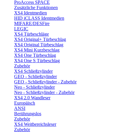
ProAccess SPACE
Zusätzliche Funktionen
XS4 Identmedien
HID iCLASS Identmedien
MIFARE/DESFire
LEGIC
XS4 Türbeschläge
XS4 Original+ Türbeschlag
XS4 Original Türbeschlag
XS4 Mini Kurzbeschlag
XS4 One Türbeschlag
XS4 One S Türbeschlag
Zubehör
XS4 Schließzylinder
GEO - Schließzylinder
GEO - Schließzylinder - Zubehör
Neo - Schließzylinder
Neo - Schließzylinder - Zubehör
XS4 2.0 Wandleser
Europäisch
ANSI
Berührungslos
Zubehör
XS4 Weitbereichsleser
Zubehör