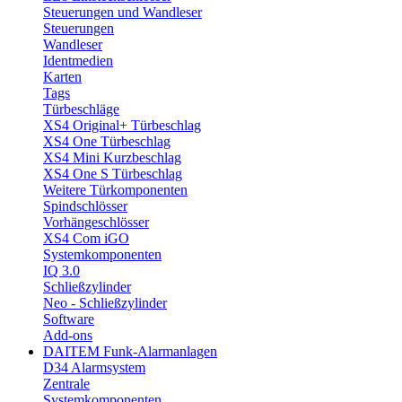
Steuerungen und Wandleser
Steuerungen
Wandleser
Identmedien
Karten
Tags
Türbeschläge
XS4 Original+ Türbeschlag
XS4 One Türbeschlag
XS4 Mini Kurzbeschlag
XS4 One S Türbeschlag
Weitere Türkomponenten
Spindschlösser
Vorhängeschlösser
XS4 Com iGO
Systemkomponenten
IQ 3.0
Schließzylinder
Neo - Schließzylinder
Software
Add-ons
DAITEM Funk-Alarmanlagen
D34 Alarmsystem
Zentrale
Systemkomponenten