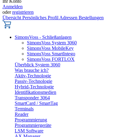
Ihr Konto
Anmelden
oder
registrieren
Übersicht
Persönliches Profil
Adressen
Bestellungen
SimonsVoss - Schließanlagen
SimonsVoss System 3060
SimonsVoss MobileKey
SimonsVoss SmartIntego
SimonsVoss FORTLOX
Überblick System 3060
Was brauche ich?
Aktiv-Technologie
Passiv-Technologie
Hybrid-Technologie
Identifikationsmedien
Transponder 3064
SmartCard / SmartTag
Terminals
Reader
Programmierung
Programmiergeräte
LSM Software
AX Manager