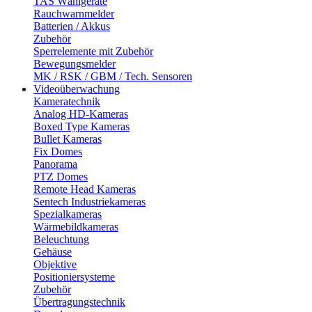
TAS Wählgeräte
Rauchwarnmelder
Batterien / Akkus
Zubehör
Sperrelemente mit Zubehör
Bewegungsmelder
MK / RSK / GBM / Tech. Sensoren
Videoüberwachung
Kameratechnik
Analog HD-Kameras
Boxed Type Kameras
Bullet Kameras
Fix Domes
Panorama
PTZ Domes
Remote Head Kameras
Sentech Industriekameras
Spezialkameras
Wärmebildkameras
Beleuchtung
Gehäuse
Objektive
Positioniersysteme
Zubehör
Übertragungstechnik