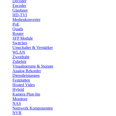
Decoder
Encoder
Glasfaser
HD-TVI
Medienkonverter
PoE
Quads
Router
SFP Module
Switches
Umschalter & Verstärker
WLAN
Zweidraht
Zubehör
Visualisierung & Storage
Analog Rekorder
Dienstleistungen
Festplatten
Hosted Video
Hybrid
Kamera Plug-Ins
Monitore
NAS
Netzwerk Komponenten
NVR