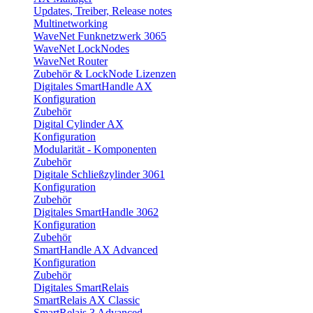
Updates, Treiber, Release notes
Multinetworking
WaveNet Funknetzwerk 3065
WaveNet LockNodes
WaveNet Router
Zubehör & LockNode Lizenzen
Digitales SmartHandle AX
Konfiguration
Zubehör
Digital Cylinder AX
Konfiguration
Modularität - Komponenten
Zubehör
Digitale Schließzylinder 3061
Konfiguration
Zubehör
Digitales SmartHandle 3062
Konfiguration
Zubehör
SmartHandle AX Advanced
Konfiguration
Zubehör
Digitales SmartRelais
SmartRelais AX Classic
SmartRelais 3 Advanced