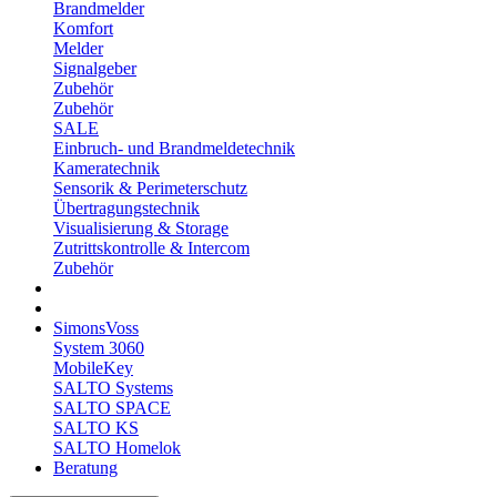
Brandmelder
Komfort
Melder
Signalgeber
Zubehör
Zubehör
SALE
Einbruch- und Brandmeldetechnik
Kameratechnik
Sensorik & Perimeterschutz
Übertragungstechnik
Visualisierung & Storage
Zutrittskontrolle & Intercom
Zubehör
SimonsVoss
System 3060
MobileKey
SALTO Systems
SALTO SPACE
SALTO KS
SALTO Homelok
Beratung