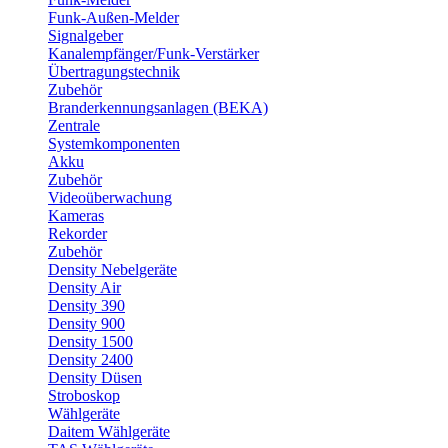
Funk-Außen-Melder
Signalgeber
Kanalempfänger/Funk-Verstärker
Übertragungstechnik
Zubehör
Branderkennungsanlagen (BEKA)
Zentrale
Systemkomponenten
Akku
Zubehör
Videoüberwachung
Kameras
Rekorder
Zubehör
Density Nebelgeräte
Density Air
Density 390
Density 900
Density 1500
Density 2400
Density Düsen
Stroboskop
Wählgeräte
Daitem Wählgeräte