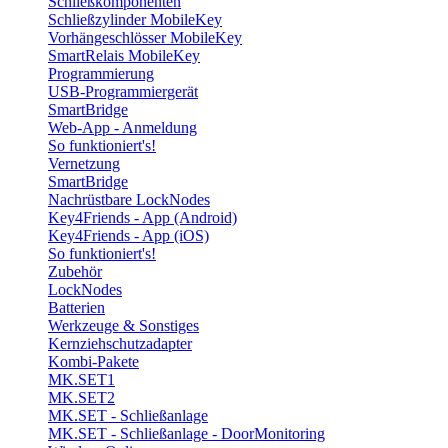
Schließkomponenten
Schließzylinder MobileKey
Vorhängeschlösser MobileKey
SmartRelais MobileKey
Programmierung
USB-Programmiergerät
SmartBridge
Web-App - Anmeldung
So funktioniert's!
Vernetzung
SmartBridge
Nachrüstbare LockNodes
Key4Friends - App (Android)
Key4Friends - App (iOS)
So funktioniert's!
Zubehör
LockNodes
Batterien
Werkzeuge & Sonstiges
Kernziehschutzadapter
Kombi-Pakete
MK.SET1
MK.SET2
MK.SET - Schließanlage
MK.SET - Schließanlage - DoorMonitoring