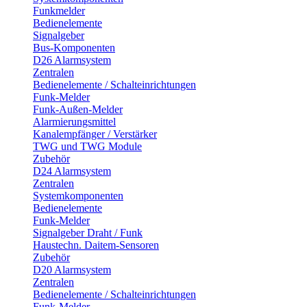
Funkmelder
Bedienelemente
Signalgeber
Bus-Komponenten
D26 Alarmsystem
Zentralen
Bedienelemente / Schalteinrichtungen
Funk-Melder
Funk-Außen-Melder
Alarmierungsmittel
Kanalempfänger / Verstärker
TWG und TWG Module
Zubehör
D24 Alarmsystem
Zentralen
Systemkomponenten
Bedienelemente
Funk-Melder
Signalgeber Draht / Funk
Haustechn. Daitem-Sensoren
Zubehör
D20 Alarmsystem
Zentralen
Bedienelemente / Schalteinrichtungen
Funk-Melder