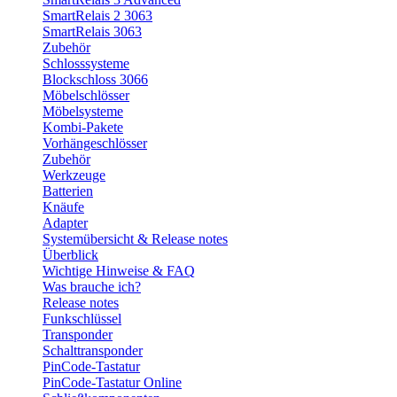
SmartRelais 2 3063
SmartRelais 3063
Zubehör
Schlosssysteme
Blockschloss 3066
Möbelschlösser
Möbelsysteme
Kombi-Pakete
Vorhängeschlösser
Zubehör
Werkzeuge
Batterien
Knäufe
Adapter
Systemübersicht & Release notes
Überblick
Wichtige Hinweise & FAQ
Was brauche ich?
Release notes
Funkschlüssel
Transponder
Schalttransponder
PinCode-Tastatur
PinCode-Tastatur Online