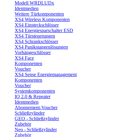
Modell WRDLUDx
Identmedien
Weitere Türkomponenten
XS4 Wireless Komponenten
XS4 Einsteckschlösser
XS4 Energiesparschalter ESD
XS4 Türsteuerungen
XS4 Schrankschlösser
XS4 Panikstangenlösungen
Vorhängeschlösser
XS4 Face
Komponenten
Voucher
XS4 Sense Energiemanagement
Komponenten
Voucher
Systemkomponenten
IQ 2.0 & Repeater
Identmedien
Abonnement-Voucher
Schließzylinder
GEO - Schließzylinder
Zubehör
Neo - Schließzylinder
Zubehör