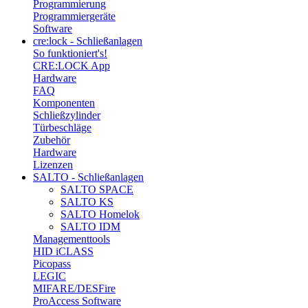
Programmierung
Programmiergeräte
Software
cre:lock - Schließanlagen
So funktioniert's!
CRE:LOCK App
Hardware
FAQ
Komponenten
Schließzylinder
Türbeschläge
Zubehör
Hardware
Lizenzen
SALTO - Schließanlagen
SALTO SPACE
SALTO KS
SALTO Homelok
SALTO IDM
Managementtools
HID iCLASS
Picopass
LEGIC
MIFARE/DESFire
ProAccess Software