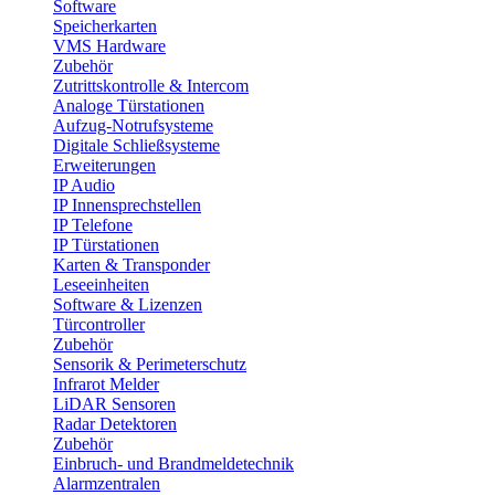
Software
Speicherkarten
VMS Hardware
Zubehör
Zutrittskontrolle & Intercom
Analoge Türstationen
Aufzug-Notrufsysteme
Digitale Schließsysteme
Erweiterungen
IP Audio
IP Innensprechstellen
IP Telefone
IP Türstationen
Karten & Transponder
Leseeinheiten
Software & Lizenzen
Türcontroller
Zubehör
Sensorik & Perimeterschutz
Infrarot Melder
LiDAR Sensoren
Radar Detektoren
Zubehör
Einbruch- und Brandmeldetechnik
Alarmzentralen