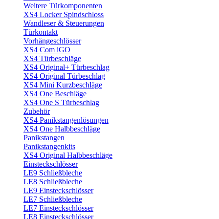
Weitere Türkomponenten
XS4 Locker Spindschloss
Wandleser & Steuerungen
Türkontakt
Vorhängeschlösser
XS4 Com iGO
XS4 Türbeschläge
XS4 Original+ Türbeschlag
XS4 Original Türbeschlag
XS4 Mini Kurzbeschläge
XS4 One Beschläge
XS4 One S Türbeschlag
Zubehör
XS4 Panikstangenlösungen
XS4 One Halbbeschläge
Panikstangen
Panikstangenkits
XS4 Original Halbbeschläge
Einsteckschlösser
LE9 Schließbleche
LE8 Schließbleche
LE9 Einsteckschlösser
LE7 Schließbleche
LE7 Einsteckschlösser
LE8 Einsteckschlösser