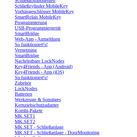
Schließkomponenten
Schließzylinder MobileKey
Vorhängeschlösser MobileKey
SmartRelais MobileKey
Programmierung
USB-Programmiergerät
SmartBridge
Web-App - Anmeldung
So funktioniert's!
Vernetzung
SmartBridge
Nachrüstbare LockNodes
Key4Friends - App (Android)
Key4Friends - App (iOS)
So funktioniert's!
Zubehör
LockNodes
Batterien
Werkzeuge & Sonstiges
Kernziehschutzadapter
Kombi-Pakete
MK.SET1
MK.SET2
MK.SET - Schließanlage
MK.SET - Schließanlage - DoorMonitoring