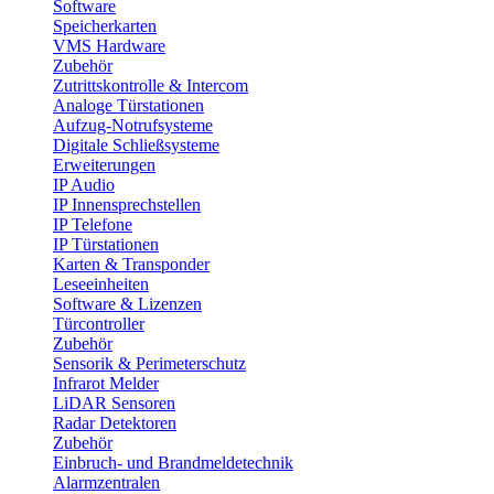
Software
Speicherkarten
VMS Hardware
Zubehör
Zutrittskontrolle & Intercom
Analoge Türstationen
Aufzug-Notrufsysteme
Digitale Schließsysteme
Erweiterungen
IP Audio
IP Innensprechstellen
IP Telefone
IP Türstationen
Karten & Transponder
Leseeinheiten
Software & Lizenzen
Türcontroller
Zubehör
Sensorik & Perimeterschutz
Infrarot Melder
LiDAR Sensoren
Radar Detektoren
Zubehör
Einbruch- und Brandmeldetechnik
Alarmzentralen