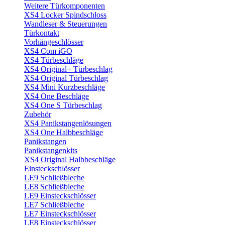
Weitere Türkomponenten
XS4 Locker Spindschloss
Wandleser & Steuerungen
Türkontakt
Vorhängeschlösser
XS4 Com iGO
XS4 Türbeschläge
XS4 Original+ Türbeschlag
XS4 Original Türbeschlag
XS4 Mini Kurzbeschläge
XS4 One Beschläge
XS4 One S Türbeschlag
Zubehör
XS4 Panikstangenlösungen
XS4 One Halbbeschläge
Panikstangen
Panikstangenkits
XS4 Original Halbbeschläge
Einsteckschlösser
LE9 Schließbleche
LE8 Schließbleche
LE9 Einsteckschlösser
LE7 Schließbleche
LE7 Einsteckschlösser
LE8 Einsteckschlösser