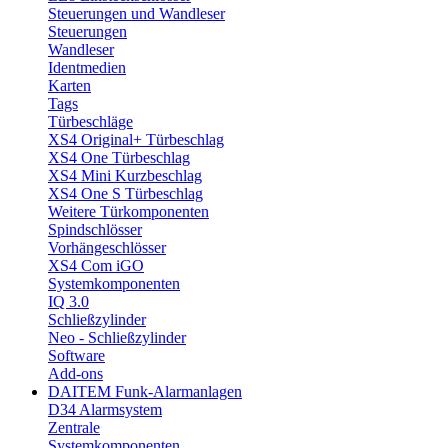
Steuerungen und Wandleser
Steuerungen
Wandleser
Identmedien
Karten
Tags
Türbeschläge
XS4 Original+ Türbeschlag
XS4 One Türbeschlag
XS4 Mini Kurzbeschlag
XS4 One S Türbeschlag
Weitere Türkomponenten
Spindschlösser
Vorhängeschlösser
XS4 Com iGO
Systemkomponenten
IQ 3.0
Schließzylinder
Neo - Schließzylinder
Software
Add-ons
DAITEM Funk-Alarmanlagen
D34 Alarmsystem
Zentrale
Systemkomponenten