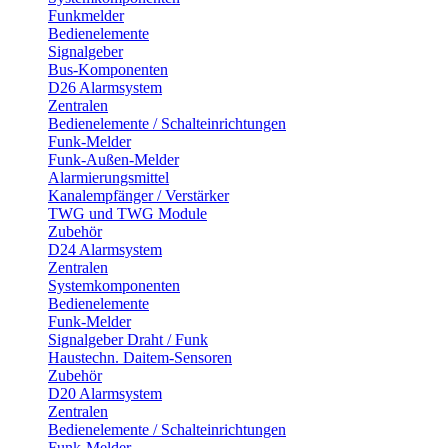
Funkmelder
Bedienelemente
Signalgeber
Bus-Komponenten
D26 Alarmsystem
Zentralen
Bedienelemente / Schalteinrichtungen
Funk-Melder
Funk-Außen-Melder
Alarmierungsmittel
Kanalempfänger / Verstärker
TWG und TWG Module
Zubehör
D24 Alarmsystem
Zentralen
Systemkomponenten
Bedienelemente
Funk-Melder
Signalgeber Draht / Funk
Haustechn. Daitem-Sensoren
Zubehör
D20 Alarmsystem
Zentralen
Bedienelemente / Schalteinrichtungen
Funk-Melder