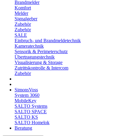
Brandmelder
Komfort
Melder
Signalgeber
Zubehör
Zubehör
SALE
Einbruch- und Brandmeldetechnik
Kameratechnik
Sensorik & Perimeterschutz
Übertragungstechnik
Visualisierung & Storage
Zutrittskontrolle & Intercom
Zubehör
SimonsVoss
System 3060
MobileKey
SALTO Systems
SALTO SPACE
SALTO KS
SALTO Homelok
Beratung