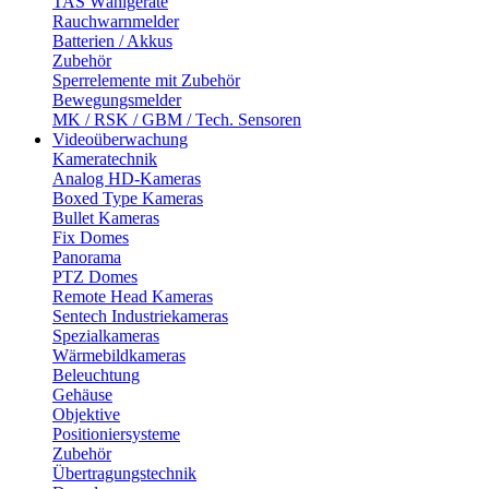
TAS Wählgeräte
Rauchwarnmelder
Batterien / Akkus
Zubehör
Sperrelemente mit Zubehör
Bewegungsmelder
MK / RSK / GBM / Tech. Sensoren
Videoüberwachung
Kameratechnik
Analog HD-Kameras
Boxed Type Kameras
Bullet Kameras
Fix Domes
Panorama
PTZ Domes
Remote Head Kameras
Sentech Industriekameras
Spezialkameras
Wärmebildkameras
Beleuchtung
Gehäuse
Objektive
Positioniersysteme
Zubehör
Übertragungstechnik