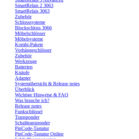
SmartRelais 2 3063
SmartRelais 3063
Zubehör
Schlosssysteme
Blockschloss 3066
Möbelschlösser
Möbelsysteme
Kombi-Pakete
Vorhängeschlösser
Zubehör
Werkzeuge
Batterien
Knäufe
Adapter
Systemübersicht & Release notes
Überblick
Wichtige Hinweise & FAQ
Was brauche ich?
Release notes
Funkschlüssel
Transponder
Schalttransponder
PinCode-Tastatur
PinCode-Tastatur Online