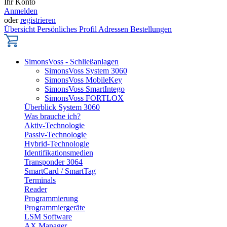
Ihr Konto
Anmelden
oder
registrieren
Übersicht
Persönliches Profil
Adressen
Bestellungen
SimonsVoss - Schließanlagen
SimonsVoss System 3060
SimonsVoss MobileKey
SimonsVoss SmartIntego
SimonsVoss FORTLOX
Überblick System 3060
Was brauche ich?
Aktiv-Technologie
Passiv-Technologie
Hybrid-Technologie
Identifikationsmedien
Transponder 3064
SmartCard / SmartTag
Terminals
Reader
Programmierung
Programmiergeräte
LSM Software
AX Manager