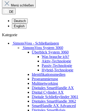
Menü schließen
DE
Deutsch
English
Kategorie
SimonsVoss - Schließanlagen
SimonsVoss System 3060
Überblick System 3060
Was brauche ich?
Aktiv-Technologie
Passiv-Technologie
Hybrid-Technologie
Identifikationsmedien
Programmierung
Multinetworking
Digitales SmartHandle AX
Digital Cylinder AX
Digitale Schließzylinder 3061
Digitales SmartHandle 3062
SmartHandle AX Advanced
Digitales SmartRelais