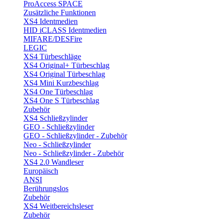
ProAccess SPACE
Zusätzliche Funktionen
XS4 Identmedien
HID iCLASS Identmedien
MIFARE/DESFire
LEGIC
XS4 Türbeschläge
XS4 Original+ Türbeschlag
XS4 Original Türbeschlag
XS4 Mini Kurzbeschlag
XS4 One Türbeschlag
XS4 One S Türbeschlag
Zubehör
XS4 Schließzylinder
GEO - Schließzylinder
GEO - Schließzylinder - Zubehör
Neo - Schließzylinder
Neo - Schließzylinder - Zubehör
XS4 2.0 Wandleser
Europäisch
ANSI
Berührungslos
Zubehör
XS4 Weitbereichsleser
Zubehör