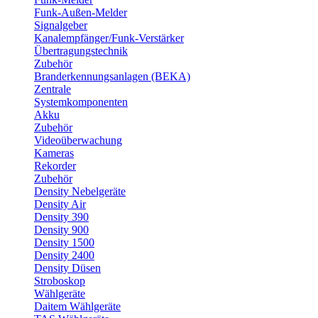
Funk-Außen-Melder
Signalgeber
Kanalempfänger/Funk-Verstärker
Übertragungstechnik
Zubehör
Branderkennungsanlagen (BEKA)
Zentrale
Systemkomponenten
Akku
Zubehör
Videoüberwachung
Kameras
Rekorder
Zubehör
Density Nebelgeräte
Density Air
Density 390
Density 900
Density 1500
Density 2400
Density Düsen
Stroboskop
Wählgeräte
Daitem Wählgeräte