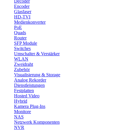
Decoder
Encoder
Glasfaser
HD-TVI
Medienkonverter
PoE
Quads
Router
SFP Module
Switches
Umschalter & Verstärker
WLAN
Zweidraht
Zubehör
Visualisierung & Storage
Analog Rekorder
Dienstleistungen
Festplatten
Hosted Video
Hybrid
Kamera Plug-Ins
Monitore
NAS
Netzwerk Komponenten
NVR