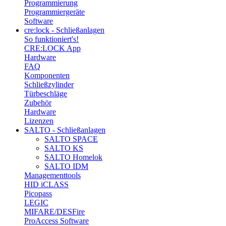
Programmierung
Programmiergeräte
Software
cre:lock - Schließanlagen
So funktioniert's!
CRE:LOCK App
Hardware
FAQ
Komponenten
Schließzylinder
Türbeschläge
Zubehör
Hardware
Lizenzen
SALTO - Schließanlagen
SALTO SPACE
SALTO KS
SALTO Homelok
SALTO IDM
Managementtools
HID iCLASS
Picopass
LEGIC
MIFARE/DESFire
ProAccess Software