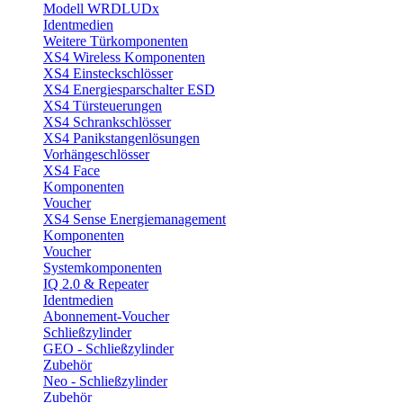
Modell WRDLUDx
Identmedien
Weitere Türkomponenten
XS4 Wireless Komponenten
XS4 Einsteckschlösser
XS4 Energiesparschalter ESD
XS4 Türsteuerungen
XS4 Schrankschlösser
XS4 Panikstangenlösungen
Vorhängeschlösser
XS4 Face
Komponenten
Voucher
XS4 Sense Energiemanagement
Komponenten
Voucher
Systemkomponenten
IQ 2.0 & Repeater
Identmedien
Abonnement-Voucher
Schließzylinder
GEO - Schließzylinder
Zubehör
Neo - Schließzylinder
Zubehör