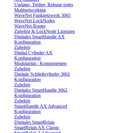
Updates, Treiber, Release notes
Multinetworking
WaveNet Funknetzwerk 3065
WaveNet LockNodes
WaveNet Router
Zubehör & LockNode Lizenzen
Digitales SmartHandle AX
Konfiguration
Zubehör
Digital Cylinder AX
Konfiguration
Modularität - Komponenten
Zubehör
Digitale Schließzylinder 3061
Konfiguration
Zubehör
Digitales SmartHandle 3062
Konfiguration
Zubehör
SmartHandle AX Advanced
Konfiguration
Zubehör
Digitales SmartRelais
SmartRelais AX Classic
SmartRelais 3 Advanced