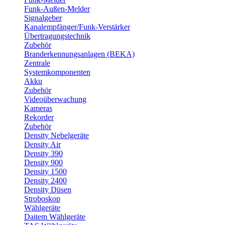
Funk-Außen-Melder
Signalgeber
Kanalempfänger/Funk-Verstärker
Übertragungstechnik
Zubehör
Branderkennungsanlagen (BEKA)
Zentrale
Systemkomponenten
Akku
Zubehör
Videoüberwachung
Kameras
Rekorder
Zubehör
Density Nebelgeräte
Density Air
Density 390
Density 900
Density 1500
Density 2400
Density Düsen
Stroboskop
Wählgeräte
Daitem Wählgeräte