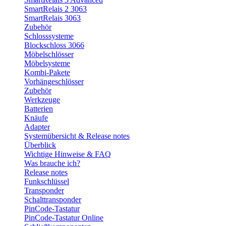
SmartRelais 2 3063
SmartRelais 3063
Zubehör
Schlosssysteme
Blockschloss 3066
Möbelschlösser
Möbelsysteme
Kombi-Pakete
Vorhängeschlösser
Zubehör
Werkzeuge
Batterien
Knäufe
Adapter
Systemübersicht & Release notes
Überblick
Wichtige Hinweise & FAQ
Was brauche ich?
Release notes
Funkschlüssel
Transponder
Schalttransponder
PinCode-Tastatur
PinCode-Tastatur Online