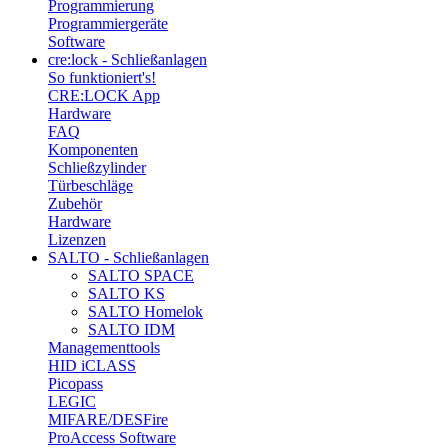
Programmierung
Programmiergeräte
Software
cre:lock - Schließanlagen
So funktioniert's!
CRE:LOCK App
Hardware
FAQ
Komponenten
Schließzylinder
Türbeschläge
Zubehör
Hardware
Lizenzen
SALTO - Schließanlagen
SALTO SPACE
SALTO KS
SALTO Homelok
SALTO IDM
Managementtools
HID iCLASS
Picopass
LEGIC
MIFARE/DESFire
ProAccess Software