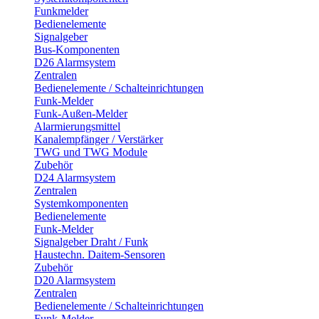
Funkmelder
Bedienelemente
Signalgeber
Bus-Komponenten
D26 Alarmsystem
Zentralen
Bedienelemente / Schalteinrichtungen
Funk-Melder
Funk-Außen-Melder
Alarmierungsmittel
Kanalempfänger / Verstärker
TWG und TWG Module
Zubehör
D24 Alarmsystem
Zentralen
Systemkomponenten
Bedienelemente
Funk-Melder
Signalgeber Draht / Funk
Haustechn. Daitem-Sensoren
Zubehör
D20 Alarmsystem
Zentralen
Bedienelemente / Schalteinrichtungen
Funk-Melder