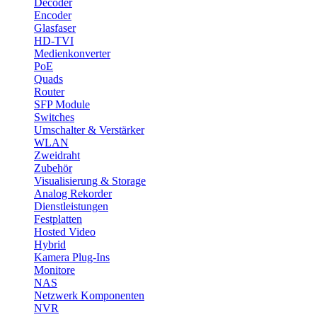
Decoder
Encoder
Glasfaser
HD-TVI
Medienkonverter
PoE
Quads
Router
SFP Module
Switches
Umschalter & Verstärker
WLAN
Zweidraht
Zubehör
Visualisierung & Storage
Analog Rekorder
Dienstleistungen
Festplatten
Hosted Video
Hybrid
Kamera Plug-Ins
Monitore
NAS
Netzwerk Komponenten
NVR