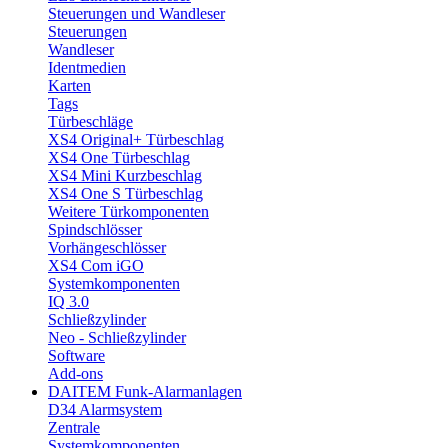
Steuerungen und Wandleser
Steuerungen
Wandleser
Identmedien
Karten
Tags
Türbeschläge
XS4 Original+ Türbeschlag
XS4 One Türbeschlag
XS4 Mini Kurzbeschlag
XS4 One S Türbeschlag
Weitere Türkomponenten
Spindschlösser
Vorhängeschlösser
XS4 Com iGO
Systemkomponenten
IQ 3.0
Schließzylinder
Neo - Schließzylinder
Software
Add-ons
DAITEM Funk-Alarmanlagen
D34 Alarmsystem
Zentrale
Systemkomponenten