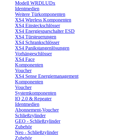
Modell WRDLUDx
Identmedien
Weitere Türkomponenten
XS4 Wireless Komponenten
XS4 Einsteckschlösser
XS4 Energiesparschalter ESD
XS4 Türsteuerungen
XS4 Schrankschlösser
XS4 Panikstangenlösungen
Vorhängeschlösser
XS4 Face
Komponenten
Voucher
XS4 Sense Energiemanagement
Komponenten
Voucher
Systemkomponenten
IQ 2.0 & Repeater
Identmedien
Abonnement-Voucher
Schließzylinder
GEO - Schließzylinder
Zubehör
Neo - Schließzylinder
Zubehör