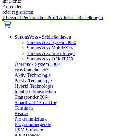
Ihr Konto
Anmelden
oder
registrieren
Übersicht
Persönliches Profil
Adressen
Bestellungen
SimonsVoss - Schließanlagen
SimonsVoss System 3060
SimonsVoss MobileKey
SimonsVoss SmartIntego
SimonsVoss FORTLOX
Überblick System 3060
Was brauche ich?
Aktiv-Technologie
Passiv-Technologie
Hybrid-Technologie
Identifikationsmedien
Transponder 3064
SmartCard / SmartTag
Terminals
Reader
Programmierung
Programmiergeräte
LSM Software
AX Manager