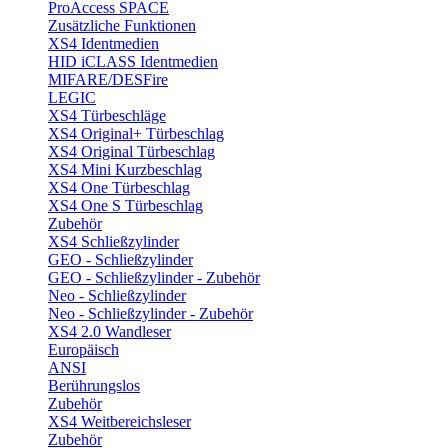
ProAccess SPACE
Zusätzliche Funktionen
XS4 Identmedien
HID iCLASS Identmedien
MIFARE/DESFire
LEGIC
XS4 Türbeschläge
XS4 Original+ Türbeschlag
XS4 Original Türbeschlag
XS4 Mini Kurzbeschlag
XS4 One Türbeschlag
XS4 One S Türbeschlag
Zubehör
XS4 Schließzylinder
GEO - Schließzylinder
GEO - Schließzylinder - Zubehör
Neo - Schließzylinder
Neo - Schließzylinder - Zubehör
XS4 2.0 Wandleser
Europäisch
ANSI
Berührungslos
Zubehör
XS4 Weitbereichsleser
Zubehör