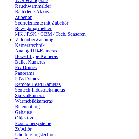
TAS Wählgeräte
Rauchwarnmelder
Batterien / Akkus
Zubehör
Sperrelemente mit Zubehör
Bewegungsmelder
MK / RSK / GBM / Tech. Sensoren
Videoüberwachung
Kameratechnik
Analog HD-Kameras
Boxed Type Kameras
Bullet Kameras
Fix Domes
Panorama
PTZ Domes
Remote Head Kameras
Sentech Industriekameras
Spezialkameras
Wärmebildkameras
Beleuchtung
Gehäuse
Objektive
Positioniersysteme
Zubehör
Übertragungstechnik