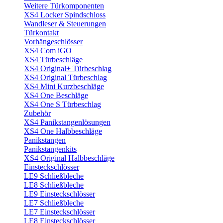
Weitere Türkomponenten
XS4 Locker Spindschloss
Wandleser & Steuerungen
Türkontakt
Vorhängeschlösser
XS4 Com iGO
XS4 Türbeschläge
XS4 Original+ Türbeschlag
XS4 Original Türbeschlag
XS4 Mini Kurzbeschläge
XS4 One Beschläge
XS4 One S Türbeschlag
Zubehör
XS4 Panikstangenlösungen
XS4 One Halbbeschläge
Panikstangen
Panikstangenkits
XS4 Original Halbbeschläge
Einsteckschlösser
LE9 Schließbleche
LE8 Schließbleche
LE9 Einsteckschlösser
LE7 Schließbleche
LE7 Einsteckschlösser
LE8 Einsteckschlösser