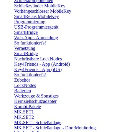
Schließkomponenten
Schließzylinder MobileKey
Vorhängeschlösser MobileKey
SmartRelais MobileKey
Programmierung
USB-Programmiergerät
SmartBridge
Web-App - Anmeldung
So funktioniert's!
Vernetzung
SmartBridge
Nachrüstbare LockNodes
Key4Friends - App (Android)
Key4Friends - App (iOS)
So funktioniert's!
Zubehör
LockNodes
Batterien
Werkzeuge & Sonstiges
Kernziehschutzadapter
Kombi-Pakete
MK.SET1
MK.SET2
MK.SET - Schließanlage
MK.SET - Schließanlage - DoorMonitoring