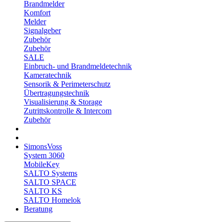
Brandmelder
Komfort
Melder
Signalgeber
Zubehör
Zubehör
SALE
Einbruch- und Brandmeldetechnik
Kameratechnik
Sensorik & Perimeterschutz
Übertragungstechnik
Visualisierung & Storage
Zutrittskontrolle & Intercom
Zubehör
SimonsVoss
System 3060
MobileKey
SALTO Systems
SALTO SPACE
SALTO KS
SALTO Homelok
Beratung