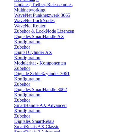
Updates, Treiber, Release notes
Multinetworking
WaveNet Funknetzwerk 3065
WaveNet LockNodes
WaveNet Router
Zubehör & LockNode Lizenzen
Digitales SmartHandle AX
Konfiguration
Zubehör
Digital Cylinder AX
Konfiguration
Modularität - Komponenten
Zubehör
Digitale Schließzylinder 3061
Konfiguration
Zubehör
Digitales SmartHandle 3062
Konfiguration
Zubehör
SmartHandle AX Advanced
Konfiguration
Zubehör
Digitales SmartRelais
SmartRelais AX Classic
SmartRelais 3 Advanced