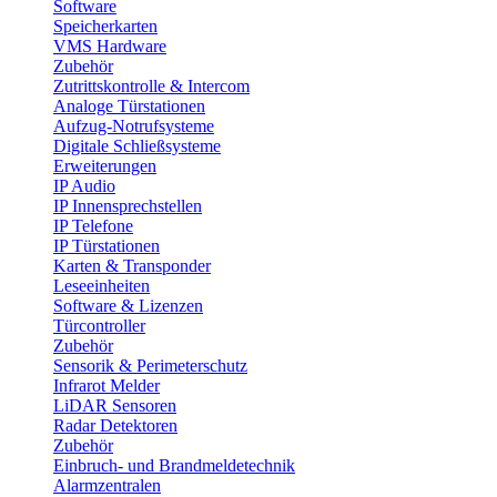
Software
Speicherkarten
VMS Hardware
Zubehör
Zutrittskontrolle & Intercom
Analoge Türstationen
Aufzug-Notrufsysteme
Digitale Schließsysteme
Erweiterungen
IP Audio
IP Innensprechstellen
IP Telefone
IP Türstationen
Karten & Transponder
Leseeinheiten
Software & Lizenzen
Türcontroller
Zubehör
Sensorik & Perimeterschutz
Infrarot Melder
LiDAR Sensoren
Radar Detektoren
Zubehör
Einbruch- und Brandmeldetechnik
Alarmzentralen