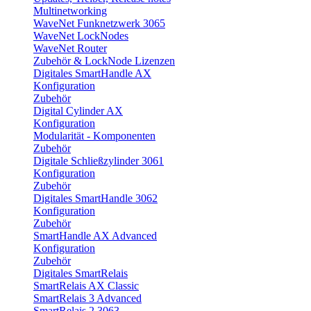
Multinetworking
WaveNet Funknetzwerk 3065
WaveNet LockNodes
WaveNet Router
Zubehör & LockNode Lizenzen
Digitales SmartHandle AX
Konfiguration
Zubehör
Digital Cylinder AX
Konfiguration
Modularität - Komponenten
Zubehör
Digitale Schließzylinder 3061
Konfiguration
Zubehör
Digitales SmartHandle 3062
Konfiguration
Zubehör
SmartHandle AX Advanced
Konfiguration
Zubehör
Digitales SmartRelais
SmartRelais AX Classic
SmartRelais 3 Advanced
SmartRelais 2 3063