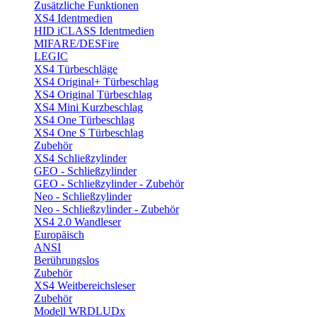
Zusätzliche Funktionen
XS4 Identmedien
HID iCLASS Identmedien
MIFARE/DESFire
LEGIC
XS4 Türbeschläge
XS4 Original+ Türbeschlag
XS4 Original Türbeschlag
XS4 Mini Kurzbeschlag
XS4 One Türbeschlag
XS4 One S Türbeschlag
Zubehör
XS4 Schließzylinder
GEO - Schließzylinder
GEO - Schließzylinder - Zubehör
Neo - Schließzylinder
Neo - Schließzylinder - Zubehör
XS4 2.0 Wandleser
Europäisch
ANSI
Berührungslos
Zubehör
XS4 Weitbereichsleser
Zubehör
Modell WRDLUDx