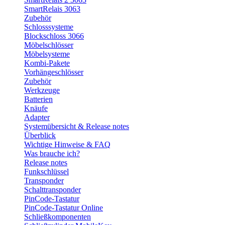
SmartRelais 3063
Zubehör
Schlosssysteme
Blockschloss 3066
Möbelschlösser
Möbelsysteme
Kombi-Pakete
Vorhängeschlösser
Zubehör
Werkzeuge
Batterien
Knäufe
Adapter
Systemübersicht & Release notes
Überblick
Wichtige Hinweise & FAQ
Was brauche ich?
Release notes
Funkschlüssel
Transponder
Schalttransponder
PinCode-Tastatur
PinCode-Tastatur Online
Schließkomponenten