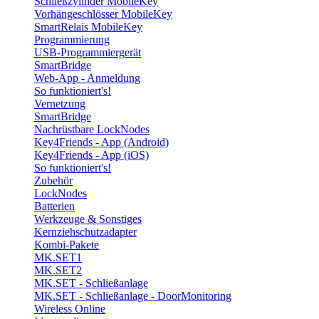
Schließzylinder MobileKey
Vorhängeschlösser MobileKey
SmartRelais MobileKey
Programmierung
USB-Programmiergerät
SmartBridge
Web-App - Anmeldung
So funktioniert's!
Vernetzung
SmartBridge
Nachrüstbare LockNodes
Key4Friends - App (Android)
Key4Friends - App (iOS)
So funktioniert's!
Zubehör
LockNodes
Batterien
Werkzeuge & Sonstiges
Kernziehschutzadapter
Kombi-Pakete
MK.SET1
MK.SET2
MK.SET - Schließanlage
MK.SET - Schließanlage - DoorMonitoring
Wireless Online