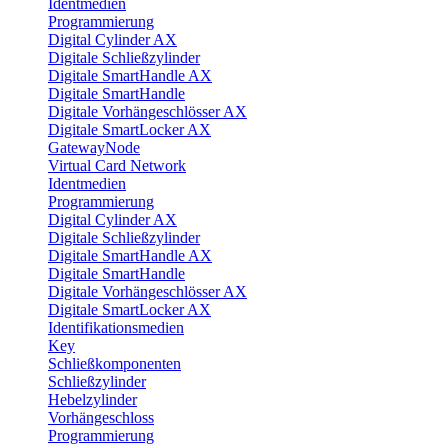
Identmedien
Programmierung
Digital Cylinder AX
Digitale Schließzylinder
Digitale SmartHandle AX
Digitale SmartHandle
Digitale Vorhängeschlösser AX
Digitale SmartLocker AX
GatewayNode
Virtual Card Network
Identmedien
Programmierung
Digital Cylinder AX
Digitale Schließzylinder
Digitale SmartHandle AX
Digitale SmartHandle
Digitale Vorhängeschlösser AX
Digitale SmartLocker AX
Identifikationsmedien
Key
Schließkomponenten
Schließzylinder
Hebelzylinder
Vorhängeschloss
Programmierung