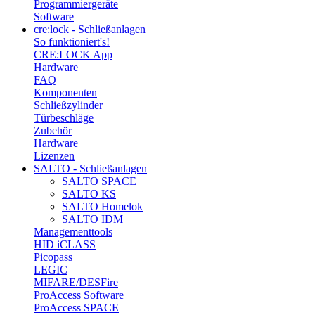
Programmiergeräte
Software
cre:lock - Schließanlagen
So funktioniert's!
CRE:LOCK App
Hardware
FAQ
Komponenten
Schließzylinder
Türbeschläge
Zubehör
Hardware
Lizenzen
SALTO - Schließanlagen
SALTO SPACE
SALTO KS
SALTO Homelok
SALTO IDM
Managementtools
HID iCLASS
Picopass
LEGIC
MIFARE/DESFire
ProAccess Software
ProAccess SPACE