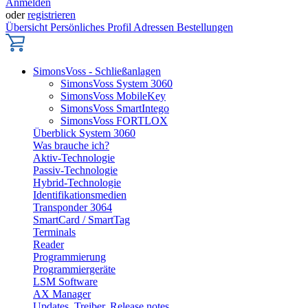
Anmelden
oder
registrieren
Übersicht
Persönliches Profil
Adressen
Bestellungen
SimonsVoss - Schließanlagen
SimonsVoss System 3060
SimonsVoss MobileKey
SimonsVoss SmartIntego
SimonsVoss FORTLOX
Überblick System 3060
Was brauche ich?
Aktiv-Technologie
Passiv-Technologie
Hybrid-Technologie
Identifikationsmedien
Transponder 3064
SmartCard / SmartTag
Terminals
Reader
Programmierung
Programmiergeräte
LSM Software
AX Manager
Updates, Treiber, Release notes