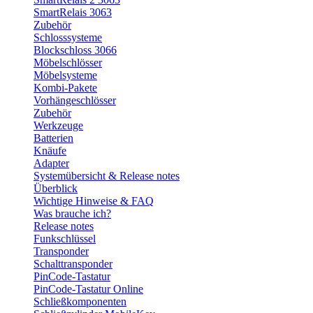
SmartRelais 3063
Zubehör
Schlosssysteme
Blockschloss 3066
Möbelschlösser
Möbelsysteme
Kombi-Pakete
Vorhängeschlösser
Zubehör
Werkzeuge
Batterien
Knäufe
Adapter
Systemübersicht & Release notes
Überblick
Wichtige Hinweise & FAQ
Was brauche ich?
Release notes
Funkschlüssel
Transponder
Schalttransponder
PinCode-Tastatur
PinCode-Tastatur Online
Schließkomponenten