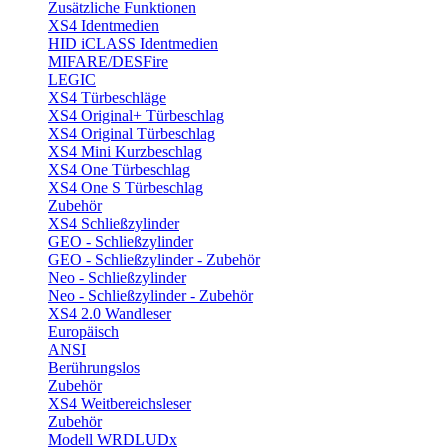
Zusätzliche Funktionen
XS4 Identmedien
HID iCLASS Identmedien
MIFARE/DESFire
LEGIC
XS4 Türbeschläge
XS4 Original+ Türbeschlag
XS4 Original Türbeschlag
XS4 Mini Kurzbeschlag
XS4 One Türbeschlag
XS4 One S Türbeschlag
Zubehör
XS4 Schließzylinder
GEO - Schließzylinder
GEO - Schließzylinder - Zubehör
Neo - Schließzylinder
Neo - Schließzylinder - Zubehör
XS4 2.0 Wandleser
Europäisch
ANSI
Berührungslos
Zubehör
XS4 Weitbereichsleser
Zubehör
Modell WRDLUDx