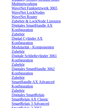
Multinetworking
WaveNet Funknetzwerk 3065
WaveNet LockNodes
WaveNet Router
Zubehör & LockNode Lizenzen
Digitales SmartHandle AX
Konfiguration
Zubehör
Digital Cylinder AX
Konfiguration
Modularität - Komponenten
Zubehör
Digitale Schließzylinder 3061
Konfiguration
Zubehör
Digitales SmartHandle 3062
Konfiguration
Zubehör
SmartHandle AX Advanced
Konfiguration
Zubehör
Digitales SmartRelais
SmartRelais AX Classic
SmartRelais 3 Advanced
SmartRelais 2 3063