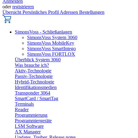
Anmelden
oder
registrieren
Übersicht
Persönliches Profil
Adressen
Bestellungen
SimonsVoss - Schließanlagen
SimonsVoss System 3060
SimonsVoss MobileKey
SimonsVoss SmartIntego
SimonsVoss FORTLOX
Überblick System 3060
Was brauche ich?
Aktiv-Technologie
Passiv-Technologie
Hybrid-Technologie
Identifikationsmedien
Transponder 3064
SmartCard / SmartTag
Terminals
Reader
Programmierung
Programmiergeräte
LSM Software
AX Manager
Updates, Treiber, Release notes