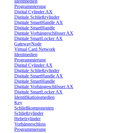
Identmedien
Programmierung
Digital Cylinder AX
Digitale Schließzylinder
Digitale SmartHandle AX
Digitale SmartHandle
Digitale Vorhängeschlösser AX
Digitale SmartLocker AX
GatewayNode
Virtual Card Network
Identmedien
Programmierung
Digital Cylinder AX
Digitale Schließzylinder
Digitale SmartHandle AX
Digitale SmartHandle
Digitale Vorhängeschlösser AX
Digitale SmartLocker AX
Identifikationsmedien
Key
Schließkomponenten
Schließzylinder
Hebelzylinder
Vorhängeschloss
Programmierung