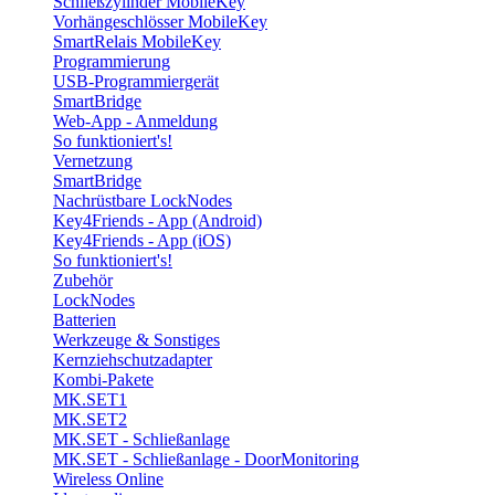
Schließzylinder MobileKey
Vorhängeschlösser MobileKey
SmartRelais MobileKey
Programmierung
USB-Programmiergerät
SmartBridge
Web-App - Anmeldung
So funktioniert's!
Vernetzung
SmartBridge
Nachrüstbare LockNodes
Key4Friends - App (Android)
Key4Friends - App (iOS)
So funktioniert's!
Zubehör
LockNodes
Batterien
Werkzeuge & Sonstiges
Kernziehschutzadapter
Kombi-Pakete
MK.SET1
MK.SET2
MK.SET - Schließanlage
MK.SET - Schließanlage - DoorMonitoring
Wireless Online