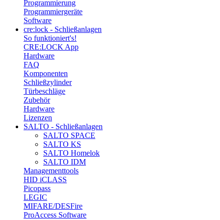
Programmierung
Programmiergeräte
Software
cre:lock - Schließanlagen
So funktioniert's!
CRE:LOCK App
Hardware
FAQ
Komponenten
Schließzylinder
Türbeschläge
Zubehör
Hardware
Lizenzen
SALTO - Schließanlagen
SALTO SPACE
SALTO KS
SALTO Homelok
SALTO IDM
Managementtools
HID iCLASS
Picopass
LEGIC
MIFARE/DESFire
ProAccess Software