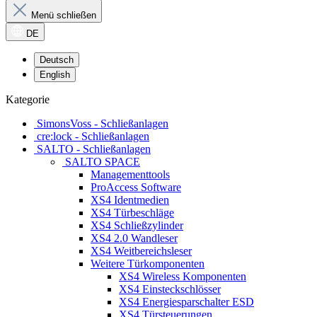
Menü schließen
DE
Deutsch
English
Kategorie
SimonsVoss - Schließanlagen
cre:lock - Schließanlagen
SALTO - Schließanlagen
SALTO SPACE
Managementtools
ProAccess Software
XS4 Identmedien
XS4 Türbeschläge
XS4 Schließzylinder
XS4 2.0 Wandleser
XS4 Weitbereichsleser
Weitere Türkomponenten
XS4 Wireless Komponenten
XS4 Einsteckschlösser
XS4 Energiesparschalter ESD
XS4 Türsteuerungen