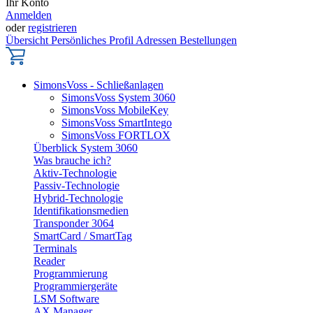
Ihr Konto
Anmelden
oder
registrieren
Übersicht
Persönliches Profil
Adressen
Bestellungen
SimonsVoss - Schließanlagen
SimonsVoss System 3060
SimonsVoss MobileKey
SimonsVoss SmartIntego
SimonsVoss FORTLOX
Überblick System 3060
Was brauche ich?
Aktiv-Technologie
Passiv-Technologie
Hybrid-Technologie
Identifikationsmedien
Transponder 3064
SmartCard / SmartTag
Terminals
Reader
Programmierung
Programmiergeräte
LSM Software
AX Manager