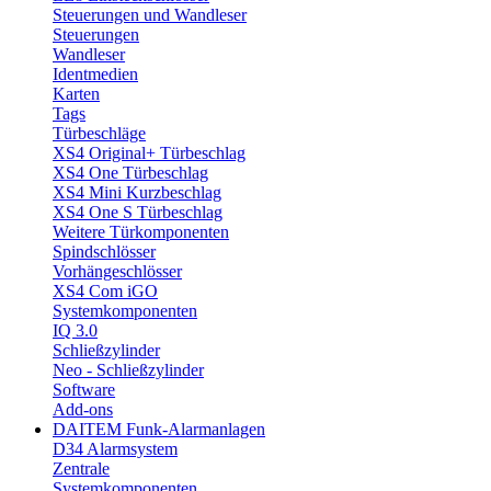
Steuerungen und Wandleser
Steuerungen
Wandleser
Identmedien
Karten
Tags
Türbeschläge
XS4 Original+ Türbeschlag
XS4 One Türbeschlag
XS4 Mini Kurzbeschlag
XS4 One S Türbeschlag
Weitere Türkomponenten
Spindschlösser
Vorhängeschlösser
XS4 Com iGO
Systemkomponenten
IQ 3.0
Schließzylinder
Neo - Schließzylinder
Software
Add-ons
DAITEM Funk-Alarmanlagen
D34 Alarmsystem
Zentrale
Systemkomponenten