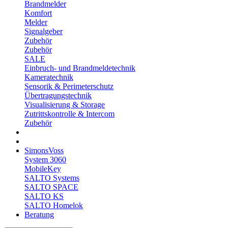
Brandmelder
Komfort
Melder
Signalgeber
Zubehör
Zubehör
SALE
Einbruch- und Brandmeldetechnik
Kameratechnik
Sensorik & Perimeterschutz
Übertragungstechnik
Visualisierung & Storage
Zutrittskontrolle & Intercom
Zubehör
SimonsVoss
System 3060
MobileKey
SALTO Systems
SALTO SPACE
SALTO KS
SALTO Homelok
Beratung