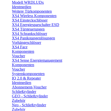
Modell WRDLUDx
Identmedien
Weitere Türkomponenten
XS4 Wireless Komponenten
XS4 Einsteckschlösser
XS4 Energiesparschalter ESD
XS4 Türsteuerungen
XS4 Schrankschlösser
XS4 Panikstangenlösungen
Vorhängeschlösser
XS4 Face
Komponenten
Voucher
XS4 Sense Energiemanagement
Komponenten
Voucher
Systemkomponenten
IQ 2.0 & Repeater
Identmedien
Abonnement-Voucher
Schließzylinder
GEO - Schließzylinder
Zubehör
Neo - Schließzylinder
Zubehör