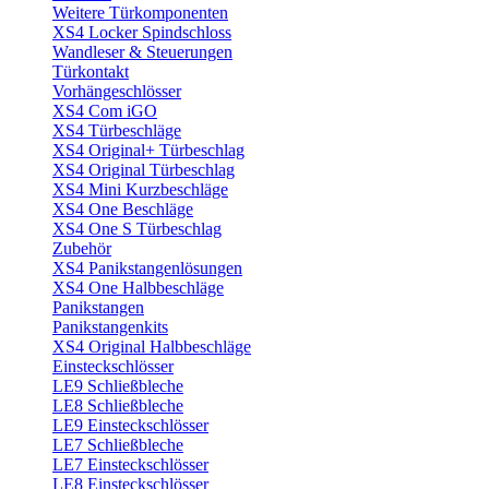
Weitere Türkomponenten
XS4 Locker Spindschloss
Wandleser & Steuerungen
Türkontakt
Vorhängeschlösser
XS4 Com iGO
XS4 Türbeschläge
XS4 Original+ Türbeschlag
XS4 Original Türbeschlag
XS4 Mini Kurzbeschläge
XS4 One Beschläge
XS4 One S Türbeschlag
Zubehör
XS4 Panikstangenlösungen
XS4 One Halbbeschläge
Panikstangen
Panikstangenkits
XS4 Original Halbbeschläge
Einsteckschlösser
LE9 Schließbleche
LE8 Schließbleche
LE9 Einsteckschlösser
LE7 Schließbleche
LE7 Einsteckschlösser
LE8 Einsteckschlösser