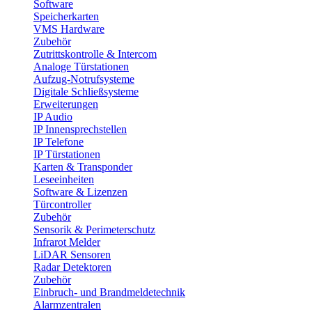
Software
Speicherkarten
VMS Hardware
Zubehör
Zutrittskontrolle & Intercom
Analoge Türstationen
Aufzug-Notrufsysteme
Digitale Schließsysteme
Erweiterungen
IP Audio
IP Innensprechstellen
IP Telefone
IP Türstationen
Karten & Transponder
Leseeinheiten
Software & Lizenzen
Türcontroller
Zubehör
Sensorik & Perimeterschutz
Infrarot Melder
LiDAR Sensoren
Radar Detektoren
Zubehör
Einbruch- und Brandmeldetechnik
Alarmzentralen