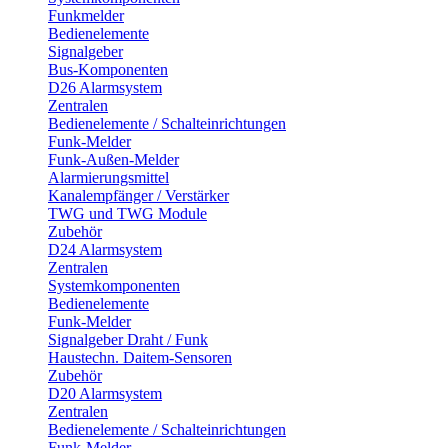
Funkmelder
Bedienelemente
Signalgeber
Bus-Komponenten
D26 Alarmsystem
Zentralen
Bedienelemente / Schalteinrichtungen
Funk-Melder
Funk-Außen-Melder
Alarmierungsmittel
Kanalempfänger / Verstärker
TWG und TWG Module
Zubehör
D24 Alarmsystem
Zentralen
Systemkomponenten
Bedienelemente
Funk-Melder
Signalgeber Draht / Funk
Haustechn. Daitem-Sensoren
Zubehör
D20 Alarmsystem
Zentralen
Bedienelemente / Schalteinrichtungen
Funk-Melder