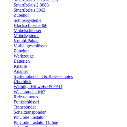
SmartRelais 2 3063
SmartRelais 3063
Zubehör
Schlosssysteme
Blockschloss 3066
Möbelschlösser
Möbelsysteme
Kombi-Pakete
Vorhängeschlösser
Zubehör
Werkzeuge
Batterien
Knäufe
Adapter
Systemübersicht & Release notes
Überblick
Wichtige Hinweise & FAQ
Was brauche ich?
Release notes
Funkschlüssel
Transponder
Schalttransponder
PinCode-Tastatur
PinCode-Tastatur Online