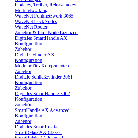
Updates, Treiber, Release notes
Multinetworking
WaveNet Funknetzwerk 3065
WaveNet LockNodes
WaveNet Router
Zubehör & LockNode Lizenzen
Digitales SmartHandle AX
Konfiguration
Zubehör
Digital Cylinder AX
Konfiguration
Modularität - Komponenten
Zubehör
Digitale Schließzylinder 3061
Konfiguration
Zubehör
Digitales SmartHandle 3062
Konfiguration
Zubehör
SmartHandle AX Advanced
Konfiguration
Zubehör
Digitales SmartRelais
SmartRelais AX Classic
SmartRelais 3 Advanced