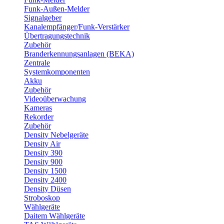
Funk-Außen-Melder
Signalgeber
Kanalempfänger/Funk-Verstärker
Übertragungstechnik
Zubehör
Branderkennungsanlagen (BEKA)
Zentrale
Systemkomponenten
Akku
Zubehör
Videoüberwachung
Kameras
Rekorder
Zubehör
Density Nebelgeräte
Density Air
Density 390
Density 900
Density 1500
Density 2400
Density Düsen
Stroboskop
Wählgeräte
Daitem Wählgeräte