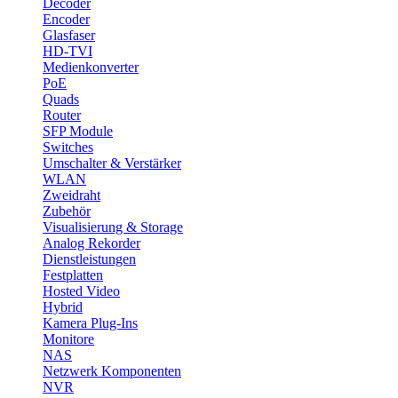
Decoder
Encoder
Glasfaser
HD-TVI
Medienkonverter
PoE
Quads
Router
SFP Module
Switches
Umschalter & Verstärker
WLAN
Zweidraht
Zubehör
Visualisierung & Storage
Analog Rekorder
Dienstleistungen
Festplatten
Hosted Video
Hybrid
Kamera Plug-Ins
Monitore
NAS
Netzwerk Komponenten
NVR