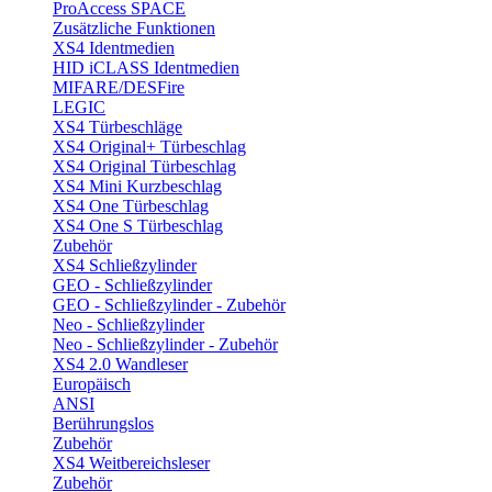
ProAccess SPACE
Zusätzliche Funktionen
XS4 Identmedien
HID iCLASS Identmedien
MIFARE/DESFire
LEGIC
XS4 Türbeschläge
XS4 Original+ Türbeschlag
XS4 Original Türbeschlag
XS4 Mini Kurzbeschlag
XS4 One Türbeschlag
XS4 One S Türbeschlag
Zubehör
XS4 Schließzylinder
GEO - Schließzylinder
GEO - Schließzylinder - Zubehör
Neo - Schließzylinder
Neo - Schließzylinder - Zubehör
XS4 2.0 Wandleser
Europäisch
ANSI
Berührungslos
Zubehör
XS4 Weitbereichsleser
Zubehör