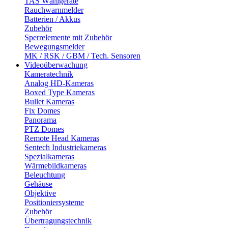
TAS Wählgeräte
Rauchwarnmelder
Batterien / Akkus
Zubehör
Sperrelemente mit Zubehör
Bewegungsmelder
MK / RSK / GBM / Tech. Sensoren
Videoüberwachung
Kameratechnik
Analog HD-Kameras
Boxed Type Kameras
Bullet Kameras
Fix Domes
Panorama
PTZ Domes
Remote Head Kameras
Sentech Industriekameras
Spezialkameras
Wärmebildkameras
Beleuchtung
Gehäuse
Objektive
Positioniersysteme
Zubehör
Übertragungstechnik