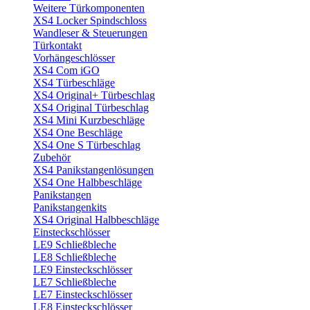
Weitere Türkomponenten
XS4 Locker Spindschloss
Wandleser & Steuerungen
Türkontakt
Vorhängeschlösser
XS4 Com iGO
XS4 Türbeschläge
XS4 Original+ Türbeschlag
XS4 Original Türbeschlag
XS4 Mini Kurzbeschläge
XS4 One Beschläge
XS4 One S Türbeschlag
Zubehör
XS4 Panikstangenlösungen
XS4 One Halbbeschläge
Panikstangen
Panikstangenkits
XS4 Original Halbbeschläge
Einsteckschlösser
LE9 Schließbleche
LE8 Schließbleche
LE9 Einsteckschlösser
LE7 Schließbleche
LE7 Einsteckschlösser
LE8 Einsteckschlösser