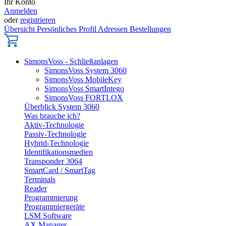
Ihr Konto
Anmelden
oder
registrieren
Übersicht
Persönliches Profil
Adressen
Bestellungen
SimonsVoss - Schließanlagen
SimonsVoss System 3060
SimonsVoss MobileKey
SimonsVoss SmartIntego
SimonsVoss FORTLOX
Überblick System 3060
Was brauche ich?
Aktiv-Technologie
Passiv-Technologie
Hybrid-Technologie
Identifikationsmedien
Transponder 3064
SmartCard / SmartTag
Terminals
Reader
Programmierung
Programmiergeräte
LSM Software
AX Manager