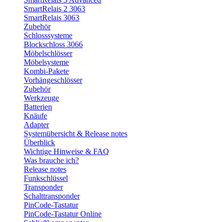
SmartRelais 2 3063
SmartRelais 3063
Zubehör
Schlosssysteme
Blockschloss 3066
Möbelschlösser
Möbelsysteme
Kombi-Pakete
Vorhängeschlösser
Zubehör
Werkzeuge
Batterien
Knäufe
Adapter
Systemübersicht & Release notes
Überblick
Wichtige Hinweise & FAQ
Was brauche ich?
Release notes
Funkschlüssel
Transponder
Schalttransponder
PinCode-Tastatur
PinCode-Tastatur Online