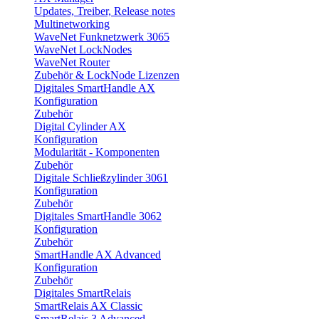
Updates, Treiber, Release notes
Multinetworking
WaveNet Funknetzwerk 3065
WaveNet LockNodes
WaveNet Router
Zubehör & LockNode Lizenzen
Digitales SmartHandle AX
Konfiguration
Zubehör
Digital Cylinder AX
Konfiguration
Modularität - Komponenten
Zubehör
Digitale Schließzylinder 3061
Konfiguration
Zubehör
Digitales SmartHandle 3062
Konfiguration
Zubehör
SmartHandle AX Advanced
Konfiguration
Zubehör
Digitales SmartRelais
SmartRelais AX Classic
SmartRelais 3 Advanced