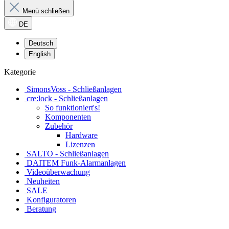
Menü schließen
DE
Deutsch
English
Kategorie
SimonsVoss - Schließanlagen
cre:lock - Schließanlagen
So funktioniert's!
Komponenten
Zubehör
Hardware
Lizenzen
SALTO - Schließanlagen
DAITEM Funk-Alarmanlagen
Videoüberwachung
Neuheiten
SALE
Konfiguratoren
Beratung