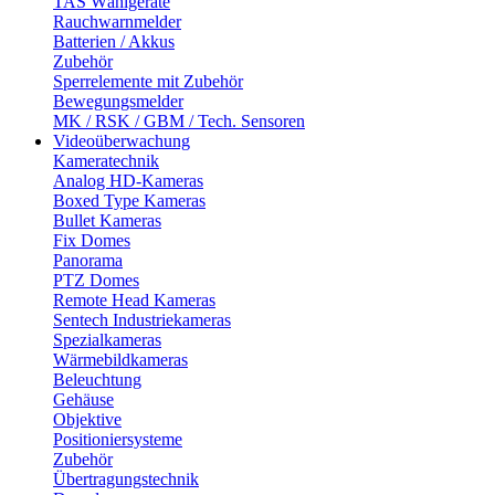
TAS Wählgeräte
Rauchwarnmelder
Batterien / Akkus
Zubehör
Sperrelemente mit Zubehör
Bewegungsmelder
MK / RSK / GBM / Tech. Sensoren
Videoüberwachung
Kameratechnik
Analog HD-Kameras
Boxed Type Kameras
Bullet Kameras
Fix Domes
Panorama
PTZ Domes
Remote Head Kameras
Sentech Industriekameras
Spezialkameras
Wärmebildkameras
Beleuchtung
Gehäuse
Objektive
Positioniersysteme
Zubehör
Übertragungstechnik