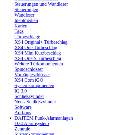
Steuerungen und Wandleser
Steuerungen
Wandleser
Identmedien
Karten
Tags
Türbeschläge
XS4 Original+ Türbeschlag
XS4 One Türbeschlag
XS4 Mini Kurzbeschlag
XS4 One S Türbeschlag
Weitere Türkomponenten
Spindschlösser
Vorhängeschlösser
XS4 Com iGO
Systemkomponenten
IQ 3.0
Schließzylinder
Neo - Schließzylinder
Software
Add-ons
DAITEM Funk-Alarmanlagen
D34 Alarmsystem
Zentrale
Systemkomponenten