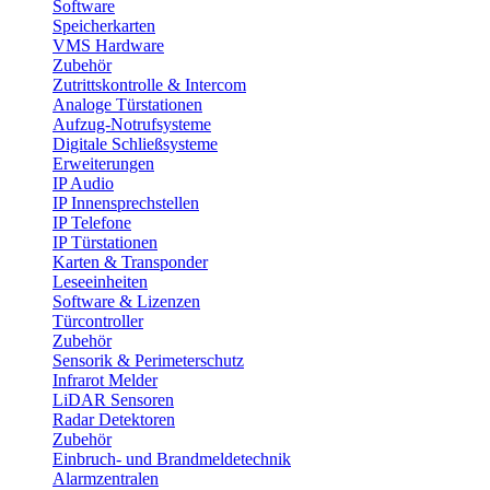
Software
Speicherkarten
VMS Hardware
Zubehör
Zutrittskontrolle & Intercom
Analoge Türstationen
Aufzug-Notrufsysteme
Digitale Schließsysteme
Erweiterungen
IP Audio
IP Innensprechstellen
IP Telefone
IP Türstationen
Karten & Transponder
Leseeinheiten
Software & Lizenzen
Türcontroller
Zubehör
Sensorik & Perimeterschutz
Infrarot Melder
LiDAR Sensoren
Radar Detektoren
Zubehör
Einbruch- und Brandmeldetechnik
Alarmzentralen