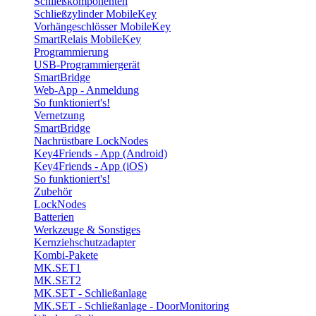
Schließkomponenten
Schließzylinder MobileKey
Vorhängeschlösser MobileKey
SmartRelais MobileKey
Programmierung
USB-Programmiergerät
SmartBridge
Web-App - Anmeldung
So funktioniert's!
Vernetzung
SmartBridge
Nachrüstbare LockNodes
Key4Friends - App (Android)
Key4Friends - App (iOS)
So funktioniert's!
Zubehör
LockNodes
Batterien
Werkzeuge & Sonstiges
Kernziehschutzadapter
Kombi-Pakete
MK.SET1
MK.SET2
MK.SET - Schließanlage
MK.SET - Schließanlage - DoorMonitoring