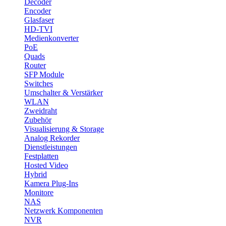
Decoder
Encoder
Glasfaser
HD-TVI
Medienkonverter
PoE
Quads
Router
SFP Module
Switches
Umschalter & Verstärker
WLAN
Zweidraht
Zubehör
Visualisierung & Storage
Analog Rekorder
Dienstleistungen
Festplatten
Hosted Video
Hybrid
Kamera Plug-Ins
Monitore
NAS
Netzwerk Komponenten
NVR