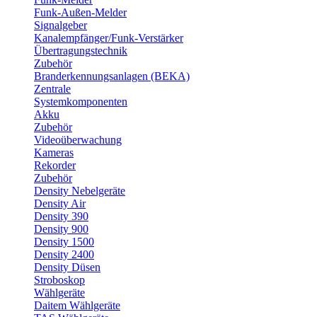
Funk-Außen-Melder
Signalgeber
Kanalempfänger/Funk-Verstärker
Übertragungstechnik
Zubehör
Branderkennungsanlagen (BEKA)
Zentrale
Systemkomponenten
Akku
Zubehör
Videoüberwachung
Kameras
Rekorder
Zubehör
Density Nebelgeräte
Density Air
Density 390
Density 900
Density 1500
Density 2400
Density Düsen
Stroboskop
Wählgeräte
Daitem Wählgeräte