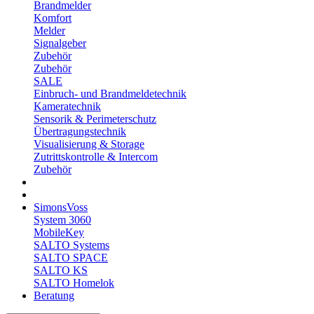
Brandmelder
Komfort
Melder
Signalgeber
Zubehör
Zubehör
SALE
Einbruch- und Brandmeldetechnik
Kameratechnik
Sensorik & Perimeterschutz
Übertragungstechnik
Visualisierung & Storage
Zutrittskontrolle & Intercom
Zubehör
SimonsVoss
System 3060
MobileKey
SALTO Systems
SALTO SPACE
SALTO KS
SALTO Homelok
Beratung