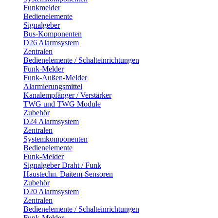
Funkmelder
Bedienelemente
Signalgeber
Bus-Komponenten
D26 Alarmsystem
Zentralen
Bedienelemente / Schalteinrichtungen
Funk-Melder
Funk-Außen-Melder
Alarmierungsmittel
Kanalempfänger / Verstärker
TWG und TWG Module
Zubehör
D24 Alarmsystem
Zentralen
Systemkomponenten
Bedienelemente
Funk-Melder
Signalgeber Draht / Funk
Haustechn. Daitem-Sensoren
Zubehör
D20 Alarmsystem
Zentralen
Bedienelemente / Schalteinrichtungen
Funk-Melder