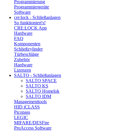
Programmierung
Programmiergeräte
Software
cre:lock - Schließanlagen
So funktioniert's!
CRE:LOCK App
Hardware
FAQ
Komponenten
Schließzylinder
Türbeschläge
Zubehör
Hardware
Lizenzen
SALTO - Schließanlagen
SALTO SPACE
SALTO KS
SALTO Homelok
SALTO IDM
Managementtools
HID iCLASS
Picopass
LEGIC
MIFARE/DESFire
ProAccess Software