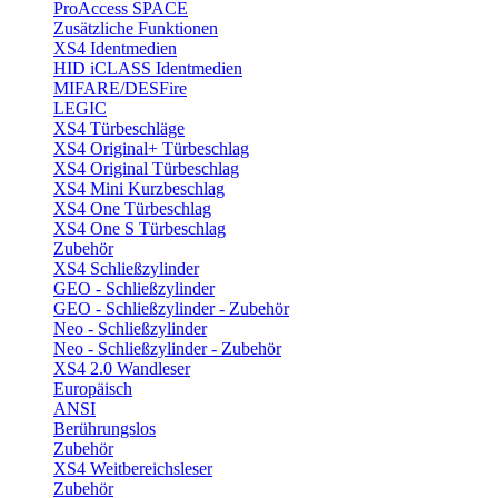
ProAccess SPACE
Zusätzliche Funktionen
XS4 Identmedien
HID iCLASS Identmedien
MIFARE/DESFire
LEGIC
XS4 Türbeschläge
XS4 Original+ Türbeschlag
XS4 Original Türbeschlag
XS4 Mini Kurzbeschlag
XS4 One Türbeschlag
XS4 One S Türbeschlag
Zubehör
XS4 Schließzylinder
GEO - Schließzylinder
GEO - Schließzylinder - Zubehör
Neo - Schließzylinder
Neo - Schließzylinder - Zubehör
XS4 2.0 Wandleser
Europäisch
ANSI
Berührungslos
Zubehör
XS4 Weitbereichsleser
Zubehör