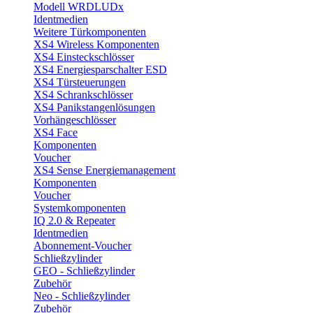
Modell WRDLUDx
Identmedien
Weitere Türkomponenten
XS4 Wireless Komponenten
XS4 Einsteckschlösser
XS4 Energiesparschalter ESD
XS4 Türsteuerungen
XS4 Schrankschlösser
XS4 Panikstangenlösungen
Vorhängeschlösser
XS4 Face
Komponenten
Voucher
XS4 Sense Energiemanagement
Komponenten
Voucher
Systemkomponenten
IQ 2.0 & Repeater
Identmedien
Abonnement-Voucher
Schließzylinder
GEO - Schließzylinder
Zubehör
Neo - Schließzylinder
Zubehör