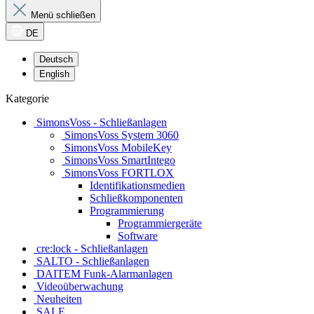
Menü schließen
DE
Deutsch
English
Kategorie
SimonsVoss - Schließanlagen
SimonsVoss System 3060
SimonsVoss MobileKey
SimonsVoss SmartIntego
SimonsVoss FORTLOX
Identifikationsmedien
Schließkomponenten
Programmierung
Programmiergeräte
Software
cre:lock - Schließanlagen
SALTO - Schließanlagen
DAITEM Funk-Alarmanlagen
Videoüberwachung
Neuheiten
SALE