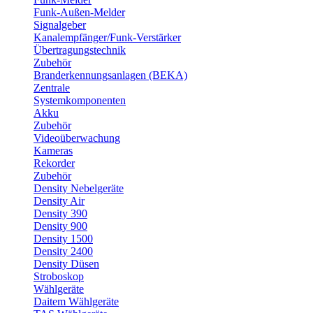
Funk-Außen-Melder
Signalgeber
Kanalempfänger/Funk-Verstärker
Übertragungstechnik
Zubehör
Branderkennungsanlagen (BEKA)
Zentrale
Systemkomponenten
Akku
Zubehör
Videoüberwachung
Kameras
Rekorder
Zubehör
Density Nebelgeräte
Density Air
Density 390
Density 900
Density 1500
Density 2400
Density Düsen
Stroboskop
Wählgeräte
Daitem Wählgeräte