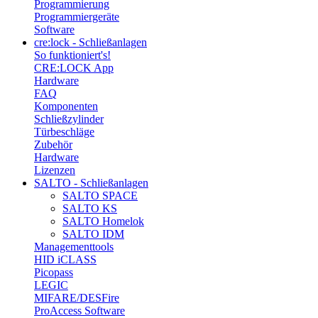
Programmierung
Programmiergeräte
Software
cre:lock - Schließanlagen
So funktioniert's!
CRE:LOCK App
Hardware
FAQ
Komponenten
Schließzylinder
Türbeschläge
Zubehör
Hardware
Lizenzen
SALTO - Schließanlagen
SALTO SPACE
SALTO KS
SALTO Homelok
SALTO IDM
Managementtools
HID iCLASS
Picopass
LEGIC
MIFARE/DESFire
ProAccess Software