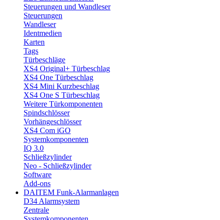
Steuerungen und Wandleser
Steuerungen
Wandleser
Identmedien
Karten
Tags
Türbeschläge
XS4 Original+ Türbeschlag
XS4 One Türbeschlag
XS4 Mini Kurzbeschlag
XS4 One S Türbeschlag
Weitere Türkomponenten
Spindschlösser
Vorhängeschlösser
XS4 Com iGO
Systemkomponenten
IQ 3.0
Schließzylinder
Neo - Schließzylinder
Software
Add-ons
DAITEM Funk-Alarmanlagen
D34 Alarmsystem
Zentrale
Systemkomponenten