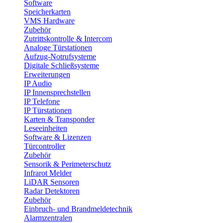
Software
Speicherkarten
VMS Hardware
Zubehör
Zutrittskontrolle & Intercom
Analoge Türstationen
Aufzug-Notrufsysteme
Digitale Schließsysteme
Erweiterungen
IP Audio
IP Innensprechstellen
IP Telefone
IP Türstationen
Karten & Transponder
Leseeinheiten
Software & Lizenzen
Türcontroller
Zubehör
Sensorik & Perimeterschutz
Infrarot Melder
LiDAR Sensoren
Radar Detektoren
Zubehör
Einbruch- und Brandmeldetechnik
Alarmzentralen