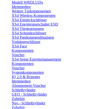
Modell WRDLUDx
Identmedien
Weitere Türkomponenten
XS4 Wireless Komponenten
XS4 Einsteckschlösser
XS4 Energiesparschalter ESD
XS4 Türsteuerungen
XS4 Schrankschlösser
XS4 Panikstangenlösungen
Vorhängeschlösser
XS4 Face
Komponenten
Voucher
XS4 Sense Energiemanagement
Komponenten
Voucher
Systemkomponenten
IQ 2.0 & Repeater
Identmedien
Abonnement-Voucher
Schließzylinder
GEO - Schließzylinder
Zubehör
Neo - Schließzylinder
Zubehör