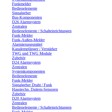
Funkmelder
Bedienelemente
Signalgeber
Bus-Komponenten
D26 Alarmsystem
Zentralen
Bedienelemente / Schalteinrichtungen
Funk-Melder
Funk-Außen-Melder
Alarmierungsmittel
Kanalempfänger / Verstärker
TWG und TWG Module
Zubehör
D24 Alarmsystem
Zentralen
Systemkomponenten
Bedienelemente
Funk-Melder
Signalgeber Draht / Funk
Haustechn. Daitem-Sensoren
Zubehör
D20 Alarmsystem
Zentralen
Bedienelemente / Schalteinrichtungen
Funk-Melder