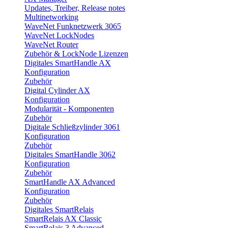
Updates, Treiber, Release notes
Multinetworking
WaveNet Funknetzwerk 3065
WaveNet LockNodes
WaveNet Router
Zubehör & LockNode Lizenzen
Digitales SmartHandle AX
Konfiguration
Zubehör
Digital Cylinder AX
Konfiguration
Modularität - Komponenten
Zubehör
Digitale Schließzylinder 3061
Konfiguration
Zubehör
Digitales SmartHandle 3062
Konfiguration
Zubehör
SmartHandle AX Advanced
Konfiguration
Zubehör
Digitales SmartRelais
SmartRelais AX Classic
SmartRelais 3 Advanced