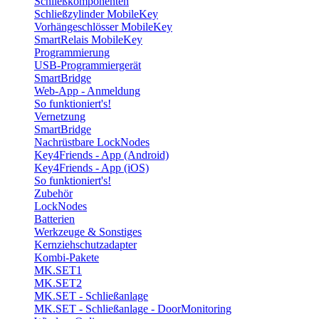
Schließkomponenten
Schließzylinder MobileKey
Vorhängeschlösser MobileKey
SmartRelais MobileKey
Programmierung
USB-Programmiergerät
SmartBridge
Web-App - Anmeldung
So funktioniert's!
Vernetzung
SmartBridge
Nachrüstbare LockNodes
Key4Friends - App (Android)
Key4Friends - App (iOS)
So funktioniert's!
Zubehör
LockNodes
Batterien
Werkzeuge & Sonstiges
Kernziehschutzadapter
Kombi-Pakete
MK.SET1
MK.SET2
MK.SET - Schließanlage
MK.SET - Schließanlage - DoorMonitoring