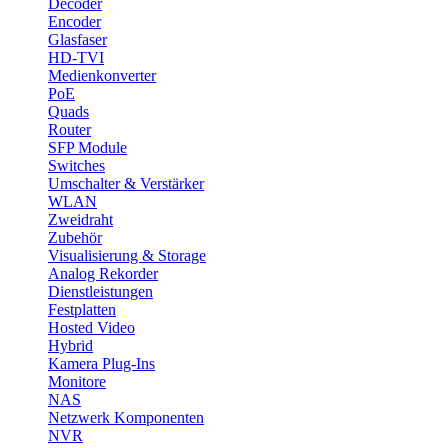
Decoder
Encoder
Glasfaser
HD-TVI
Medienkonverter
PoE
Quads
Router
SFP Module
Switches
Umschalter & Verstärker
WLAN
Zweidraht
Zubehör
Visualisierung & Storage
Analog Rekorder
Dienstleistungen
Festplatten
Hosted Video
Hybrid
Kamera Plug-Ins
Monitore
NAS
Netzwerk Komponenten
NVR