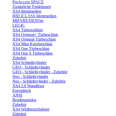
ProAccess SPACE
Zusätzliche Funktionen
XS4 Identmedien
HID iCLASS Identmedien
MIFARE/DESFire
LEGIC
XS4 Türbeschläge
XS4 Original+ Türbeschlag
XS4 Original Türbeschlag
XS4 Mini Kurzbeschlag
XS4 One Türbeschlag
XS4 One S Türbeschlag
Zubehör
XS4 Schließzylinder
GEO - Schließzylinder
GEO - Schließzylinder - Zubehör
Neo - Schließzylinder
Neo - Schließzylinder - Zubehör
XS4 2.0 Wandleser
Europäisch
ANSI
Berührungslos
Zubehör
XS4 Weitbereichsleser
Zubehör