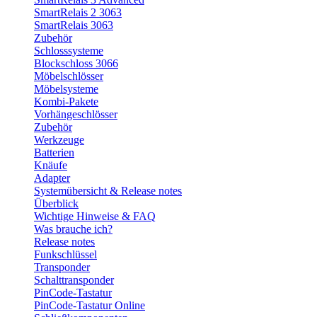
SmartRelais 2 3063
SmartRelais 3063
Zubehör
Schlosssysteme
Blockschloss 3066
Möbelschlösser
Möbelsysteme
Kombi-Pakete
Vorhängeschlösser
Zubehör
Werkzeuge
Batterien
Knäufe
Adapter
Systemübersicht & Release notes
Überblick
Wichtige Hinweise & FAQ
Was brauche ich?
Release notes
Funkschlüssel
Transponder
Schalttransponder
PinCode-Tastatur
PinCode-Tastatur Online