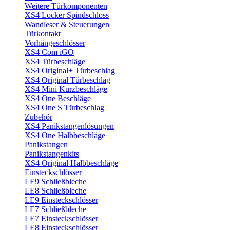
Weitere Türkomponenten
XS4 Locker Spindschloss
Wandleser & Steuerungen
Türkontakt
Vorhängeschlösser
XS4 Com iGO
XS4 Türbeschläge
XS4 Original+ Türbeschlag
XS4 Original Türbeschlag
XS4 Mini Kurzbeschläge
XS4 One Beschläge
XS4 One S Türbeschlag
Zubehör
XS4 Panikstangenlösungen
XS4 One Halbbeschläge
Panikstangen
Panikstangenkits
XS4 Original Halbbeschläge
Einsteckschlösser
LE9 Schließbleche
LE8 Schließbleche
LE9 Einsteckschlösser
LE7 Schließbleche
LE7 Einsteckschlösser
LE8 Einsteckschlösser