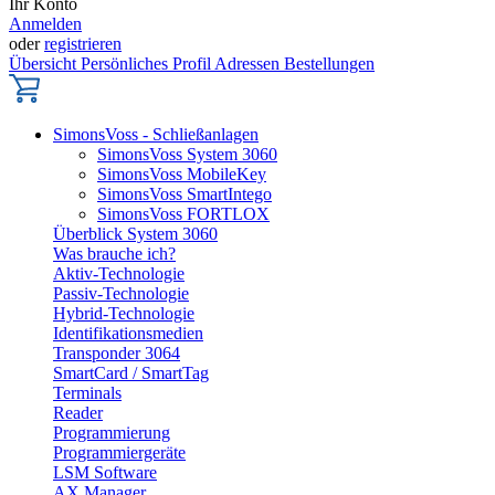
Ihr Konto
Anmelden
oder
registrieren
Übersicht
Persönliches Profil
Adressen
Bestellungen
SimonsVoss - Schließanlagen
SimonsVoss System 3060
SimonsVoss MobileKey
SimonsVoss SmartIntego
SimonsVoss FORTLOX
Überblick System 3060
Was brauche ich?
Aktiv-Technologie
Passiv-Technologie
Hybrid-Technologie
Identifikationsmedien
Transponder 3064
SmartCard / SmartTag
Terminals
Reader
Programmierung
Programmiergeräte
LSM Software
AX Manager