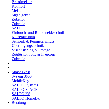
Brandmelder
Komfort
Melder
Signalgeber
Zubehör
Zubehör
SALE
Einbruch- und Brandmeldetechnik
Kameratechnik
Sensorik & Perimeterschutz
Übertragungstechnik
Visualisierung & Storage
Zutrittskontrolle & Intercom
Zubehör
SimonsVoss
System 3060
MobileKey
SALTO Systems
SALTO SPACE
SALTO KS
SALTO Homelok
Beratung