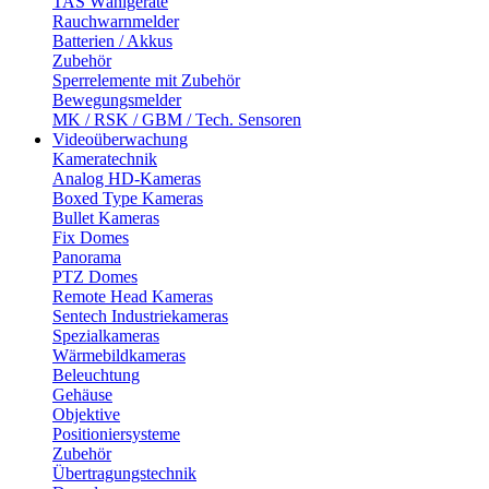
TAS Wählgeräte
Rauchwarnmelder
Batterien / Akkus
Zubehör
Sperrelemente mit Zubehör
Bewegungsmelder
MK / RSK / GBM / Tech. Sensoren
Videoüberwachung
Kameratechnik
Analog HD-Kameras
Boxed Type Kameras
Bullet Kameras
Fix Domes
Panorama
PTZ Domes
Remote Head Kameras
Sentech Industriekameras
Spezialkameras
Wärmebildkameras
Beleuchtung
Gehäuse
Objektive
Positioniersysteme
Zubehör
Übertragungstechnik