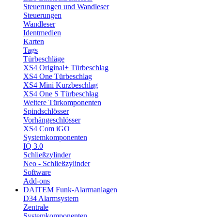
Steuerungen und Wandleser
Steuerungen
Wandleser
Identmedien
Karten
Tags
Türbeschläge
XS4 Original+ Türbeschlag
XS4 One Türbeschlag
XS4 Mini Kurzbeschlag
XS4 One S Türbeschlag
Weitere Türkomponenten
Spindschlösser
Vorhängeschlösser
XS4 Com iGO
Systemkomponenten
IQ 3.0
Schließzylinder
Neo - Schließzylinder
Software
Add-ons
DAITEM Funk-Alarmanlagen
D34 Alarmsystem
Zentrale
Systemkomponenten