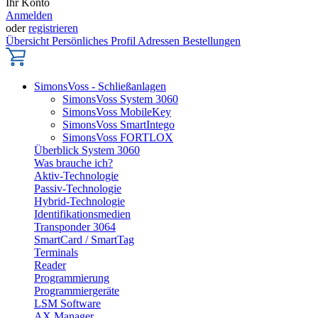
Ihr Konto
Anmelden
oder
registrieren
Übersicht
Persönliches Profil
Adressen
Bestellungen
SimonsVoss - Schließanlagen
SimonsVoss System 3060
SimonsVoss MobileKey
SimonsVoss SmartIntego
SimonsVoss FORTLOX
Überblick System 3060
Was brauche ich?
Aktiv-Technologie
Passiv-Technologie
Hybrid-Technologie
Identifikationsmedien
Transponder 3064
SmartCard / SmartTag
Terminals
Reader
Programmierung
Programmiergeräte
LSM Software
AX Manager