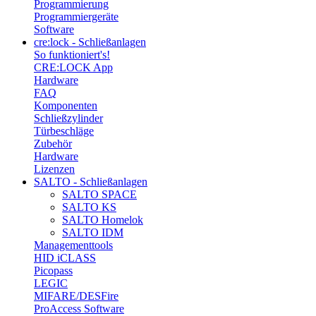
Programmierung
Programmiergeräte
Software
cre:lock - Schließanlagen
So funktioniert's!
CRE:LOCK App
Hardware
FAQ
Komponenten
Schließzylinder
Türbeschläge
Zubehör
Hardware
Lizenzen
SALTO - Schließanlagen
SALTO SPACE
SALTO KS
SALTO Homelok
SALTO IDM
Managementtools
HID iCLASS
Picopass
LEGIC
MIFARE/DESFire
ProAccess Software