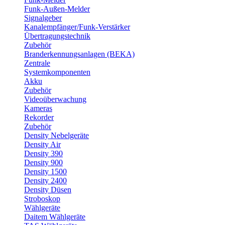
Funk-Außen-Melder
Signalgeber
Kanalempfänger/Funk-Verstärker
Übertragungstechnik
Zubehör
Branderkennungsanlagen (BEKA)
Zentrale
Systemkomponenten
Akku
Zubehör
Videoüberwachung
Kameras
Rekorder
Zubehör
Density Nebelgeräte
Density Air
Density 390
Density 900
Density 1500
Density 2400
Density Düsen
Stroboskop
Wählgeräte
Daitem Wählgeräte