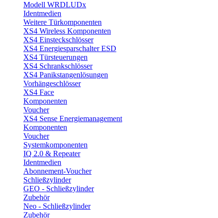
Modell WRDLUDx
Identmedien
Weitere Türkomponenten
XS4 Wireless Komponenten
XS4 Einsteckschlösser
XS4 Energiesparschalter ESD
XS4 Türsteuerungen
XS4 Schrankschlösser
XS4 Panikstangenlösungen
Vorhängeschlösser
XS4 Face
Komponenten
Voucher
XS4 Sense Energiemanagement
Komponenten
Voucher
Systemkomponenten
IQ 2.0 & Repeater
Identmedien
Abonnement-Voucher
Schließzylinder
GEO - Schließzylinder
Zubehör
Neo - Schließzylinder
Zubehör