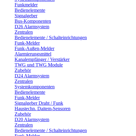
Funkmelder
Bedienelemente
Signalgeber
Bus-Komponenten
D26 Alarmsystem
Zentralen
Bedienelemente / Schalteinrichtungen
Funk-Melder
Funk-Außen-Melder
Alarmierungsmittel
Kanalempfänger / Verstärker
TWG und TWG Module
Zubehör
D24 Alarmsystem
Zentralen
Systemkomponenten
Bedienelemente
Funk-Melder
Signalgeber Draht / Funk
Haustechn. Daitem-Sensoren
Zubehör
D20 Alarmsystem
Zentralen
Bedienelemente / Schalteinrichtungen
Funk-Melder