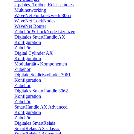
Updates, Treiber, Release notes
Multinetworking
WaveNet Funknetzwerk 3065
WaveNet LockNodes
WaveNet Router
Zubehör & LockNode Lizenzen
Digitales SmartHandle AX
Konfiguration
Zubehör
Digital Cylinder AX
Konfiguration
Modularität - Komponenten
Zubehör
Digitale Schließzylinder 3061
Konfiguration
Zubehör
Digitales SmartHandle 3062
Konfiguration
Zubehör
SmartHandle AX Advanced
Konfiguration
Zubehör
Digitales SmartRelais
SmartRelais AX Classic
SmartRelais 3 Advanced