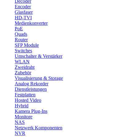
Decoder
Encoder
Glasfaser
HD-TVI
Medienkonverter
PoE
Quads
Router
SFP Module
Switches
Umschalter & Verstärker
WLAN
Zweidraht
Zubehör
Visualisierung & Storage
Analog Rekorder
Dienstleistungen
Festplatten
Hosted Video
Hybrid
Kamera Plug-Ins
Monitore
NAS
Netzwerk Komponenten
NVR