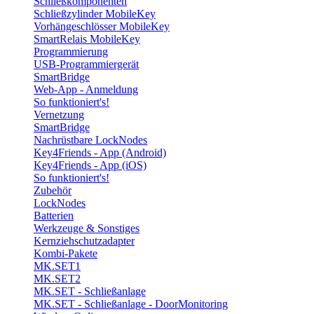
Schließkomponenten
Schließzylinder MobileKey
Vorhängeschlösser MobileKey
SmartRelais MobileKey
Programmierung
USB-Programmiergerät
SmartBridge
Web-App - Anmeldung
So funktioniert's!
Vernetzung
SmartBridge
Nachrüstbare LockNodes
Key4Friends - App (Android)
Key4Friends - App (iOS)
So funktioniert's!
Zubehör
LockNodes
Batterien
Werkzeuge & Sonstiges
Kernziehschutzadapter
Kombi-Pakete
MK.SET1
MK.SET2
MK.SET - Schließanlage
MK.SET - Schließanlage - DoorMonitoring