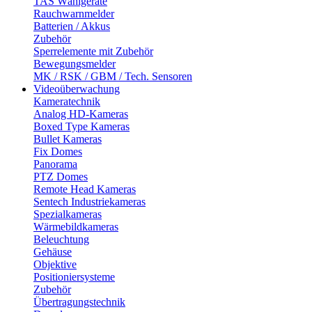
TAS Wählgeräte
Rauchwarnmelder
Batterien / Akkus
Zubehör
Sperrelemente mit Zubehör
Bewegungsmelder
MK / RSK / GBM / Tech. Sensoren
Videoüberwachung
Kameratechnik
Analog HD-Kameras
Boxed Type Kameras
Bullet Kameras
Fix Domes
Panorama
PTZ Domes
Remote Head Kameras
Sentech Industriekameras
Spezialkameras
Wärmebildkameras
Beleuchtung
Gehäuse
Objektive
Positioniersysteme
Zubehör
Übertragungstechnik