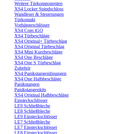
Weitere Türkomponenten
XS4 Locker Spindschloss
Wandleser & Steuerungen
Türkontakt
Vorhängeschlösser
XS4 Com iGO
XS4 Türbeschläge
XS4 Original+ Türbeschlag
XS4 Original Türbeschlag
XS4 Mini Kurzbeschläge
XS4 One Beschläge
XS4 One S Türbeschlag
Zubehör
XS4 Panikstangenlösungen
XS4 One Halbbeschläge
Panikstangen
Panikstangenkits
XS4 Original Halbbeschläge
Einsteckschlösser
LE9 Schließbleche
LE8 Schließbleche
LE9 Einsteckschlösser
LE7 Schließbleche
LE7 Einsteckschlösser
LE8 Einsteckschlösser