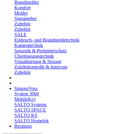
Brandmelder
Komfort
Melder
Signalgeber
Zubehör
Zubehör
SALE
Einbruch- und Brandmeldetechnik
Kameratechnik
Sensorik & Perimeterschutz
Übertragungstechnik
Visualisierung & Storage
Zutrittskontrolle & Intercom
Zubehör
SimonsVoss
System 3060
MobileKey
SALTO Systems
SALTO SPACE
SALTO KS
SALTO Homelok
Beratung