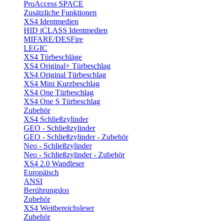
ProAccess SPACE
Zusätzliche Funktionen
XS4 Identmedien
HID iCLASS Identmedien
MIFARE/DESFire
LEGIC
XS4 Türbeschläge
XS4 Original+ Türbeschlag
XS4 Original Türbeschlag
XS4 Mini Kurzbeschlag
XS4 One Türbeschlag
XS4 One S Türbeschlag
Zubehör
XS4 Schließzylinder
GEO - Schließzylinder
GEO - Schließzylinder - Zubehör
Neo - Schließzylinder
Neo - Schließzylinder - Zubehör
XS4 2.0 Wandleser
Europäisch
ANSI
Berührungslos
Zubehör
XS4 Weitbereichsleser
Zubehör