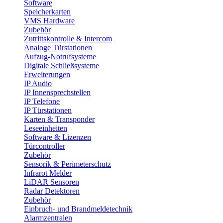
Software
Speicherkarten
VMS Hardware
Zubehör
Zutrittskontrolle & Intercom
Analoge Türstationen
Aufzug-Notrufsysteme
Digitale Schließsysteme
Erweiterungen
IP Audio
IP Innensprechstellen
IP Telefone
IP Türstationen
Karten & Transponder
Leseeinheiten
Software & Lizenzen
Türcontroller
Zubehör
Sensorik & Perimeterschutz
Infrarot Melder
LiDAR Sensoren
Radar Detektoren
Zubehör
Einbruch- und Brandmeldetechnik
Alarmzentralen