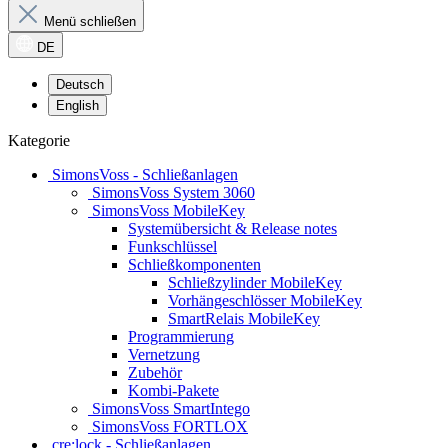
Menü schließen
DE
Deutsch
English
Kategorie
SimonsVoss - Schließanlagen
SimonsVoss System 3060
SimonsVoss MobileKey
Systemübersicht & Release notes
Funkschlüssel
Schließkomponenten
Schließzylinder MobileKey
Vorhängeschlösser MobileKey
SmartRelais MobileKey
Programmierung
Vernetzung
Zubehör
Kombi-Pakete
SimonsVoss SmartIntego
SimonsVoss FORTLOX
cre:lock - Schließanlagen