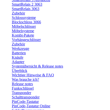
SmartRelais 2 3063
SmartRelais 3063
Zubehör
Schlosssysteme
Blockschloss 3066
Möbelschlösser
Möbelsysteme
Kombi-Pakete
Vorhängeschlösser
Zubehör
Werkzeuge
Batterien
Knäufe
Adapter
Systemübersicht & Release notes
Überblick
Wichtige Hinweise & FAQ
Was brauche ich?
Release notes
Funkschlüssel
Transponder
Schalttransponder
PinCode-Tastatur
PinCode-Tastatur Online