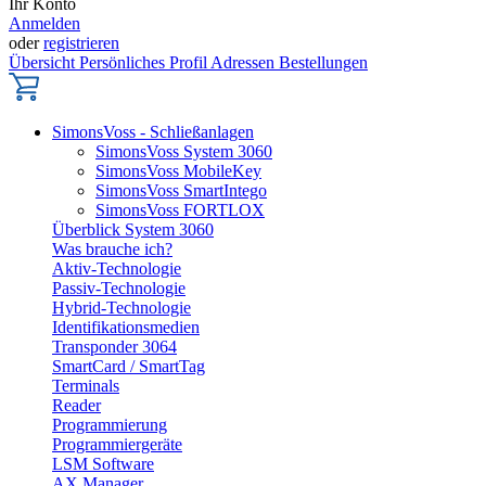
Ihr Konto
Anmelden
oder
registrieren
Übersicht
Persönliches Profil
Adressen
Bestellungen
SimonsVoss - Schließanlagen
SimonsVoss System 3060
SimonsVoss MobileKey
SimonsVoss SmartIntego
SimonsVoss FORTLOX
Überblick System 3060
Was brauche ich?
Aktiv-Technologie
Passiv-Technologie
Hybrid-Technologie
Identifikationsmedien
Transponder 3064
SmartCard / SmartTag
Terminals
Reader
Programmierung
Programmiergeräte
LSM Software
AX Manager