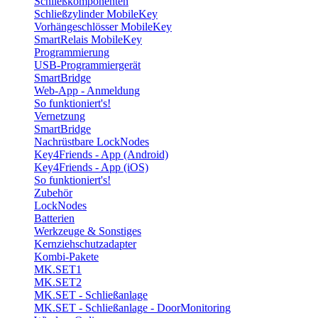
Schließkomponenten
Schließzylinder MobileKey
Vorhängeschlösser MobileKey
SmartRelais MobileKey
Programmierung
USB-Programmiergerät
SmartBridge
Web-App - Anmeldung
So funktioniert's!
Vernetzung
SmartBridge
Nachrüstbare LockNodes
Key4Friends - App (Android)
Key4Friends - App (iOS)
So funktioniert's!
Zubehör
LockNodes
Batterien
Werkzeuge & Sonstiges
Kernziehschutzadapter
Kombi-Pakete
MK.SET1
MK.SET2
MK.SET - Schließanlage
MK.SET - Schließanlage - DoorMonitoring