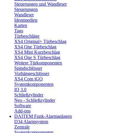
Steuerungen und Wandleser
Steuerungen
Wandleser
Identmedien
Karten
Tags
Türbeschläge
XS4 Original+ Türbeschlag
XS4 One Türbeschlag
XS4 Mini Kurzbeschlag
XS4 One S Türbeschlag
Weitere Türkomponenten
Spindschlösser
Vorhängeschlösser
XS4 Com iGO
Systemkomponenten
IQ 3.0
Schließzylinder
Neo - Schließzylinder
Software
Add-ons
DAITEM Funk-Alarmanlagen
D34 Alarmsystem
Zentrale
Systemkomponenten