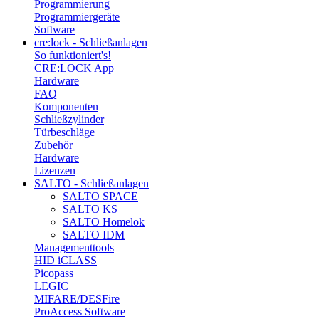
Programmierung
Programmiergeräte
Software
cre:lock - Schließanlagen
So funktioniert's!
CRE:LOCK App
Hardware
FAQ
Komponenten
Schließzylinder
Türbeschläge
Zubehör
Hardware
Lizenzen
SALTO - Schließanlagen
SALTO SPACE
SALTO KS
SALTO Homelok
SALTO IDM
Managementtools
HID iCLASS
Picopass
LEGIC
MIFARE/DESFire
ProAccess Software