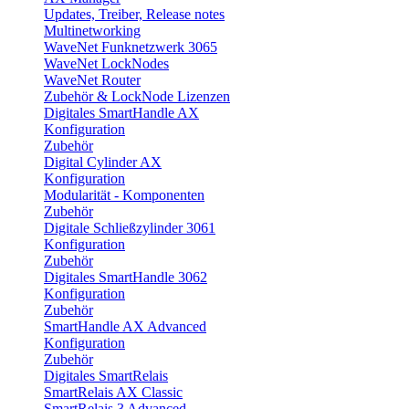
Updates, Treiber, Release notes
Multinetworking
WaveNet Funknetzwerk 3065
WaveNet LockNodes
WaveNet Router
Zubehör & LockNode Lizenzen
Digitales SmartHandle AX
Konfiguration
Zubehör
Digital Cylinder AX
Konfiguration
Modularität - Komponenten
Zubehör
Digitale Schließzylinder 3061
Konfiguration
Zubehör
Digitales SmartHandle 3062
Konfiguration
Zubehör
SmartHandle AX Advanced
Konfiguration
Zubehör
Digitales SmartRelais
SmartRelais AX Classic
SmartRelais 3 Advanced