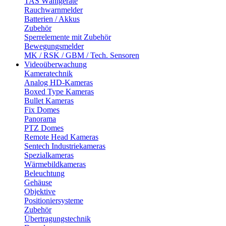
TAS Wählgeräte
Rauchwarnmelder
Batterien / Akkus
Zubehör
Sperrelemente mit Zubehör
Bewegungsmelder
MK / RSK / GBM / Tech. Sensoren
Videoüberwachung
Kameratechnik
Analog HD-Kameras
Boxed Type Kameras
Bullet Kameras
Fix Domes
Panorama
PTZ Domes
Remote Head Kameras
Sentech Industriekameras
Spezialkameras
Wärmebildkameras
Beleuchtung
Gehäuse
Objektive
Positioniersysteme
Zubehör
Übertragungstechnik