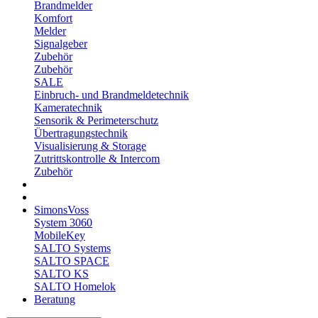
Brandmelder
Komfort
Melder
Signalgeber
Zubehör
Zubehör
SALE
Einbruch- und Brandmeldetechnik
Kameratechnik
Sensorik & Perimeterschutz
Übertragungstechnik
Visualisierung & Storage
Zutrittskontrolle & Intercom
Zubehör
SimonsVoss
System 3060
MobileKey
SALTO Systems
SALTO SPACE
SALTO KS
SALTO Homelok
Beratung