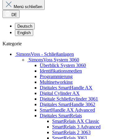
Menü schließen
DE
Deutsch
English
Kategorie
SimonsVoss - Schließanlagen
SimonsVoss System 3060
Überblick System 3060
Identifikationsmedien
Programmierung
Multinetworking
Digitales SmartHandle AX
Digital Cylinder AX
Digitale Schließzylinder 3061
Digitales SmartHandle 3062
SmartHandle AX Advanced
Digitales SmartRelais
SmartRelais AX Classic
SmartRelais 3 Advanced
SmartRelais 2 3063
SmartRelais 3063