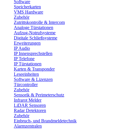
Software
Speicherkarten
VMS Hardware
Zubehör
Zutrittskontrolle & Intercom
Analoge Türstationen
Aufzug-Notrufsysteme
Digitale Schließsysteme
Erweiterungen
IP Audio
IP Innensprechstellen
IP Telefone
IP Türstationen
Karten & Transponder
Leseeinheiten
Software & Lizenzen
Türcontroller
Zubehör
Sensorik & Perimeterschutz
Infrarot Melder
LiDAR Sensoren
Radar Detektoren
Zubehör
Einbruch- und Brandmeldetechnik
Alarmzentralen