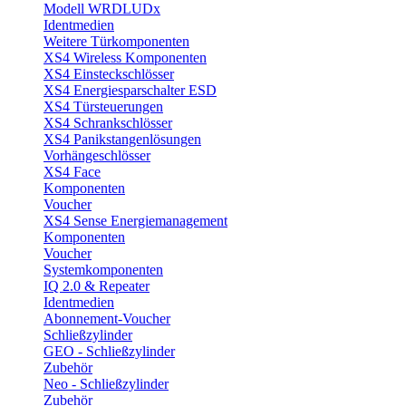
Modell WRDLUDx
Identmedien
Weitere Türkomponenten
XS4 Wireless Komponenten
XS4 Einsteckschlösser
XS4 Energiesparschalter ESD
XS4 Türsteuerungen
XS4 Schrankschlösser
XS4 Panikstangenlösungen
Vorhängeschlösser
XS4 Face
Komponenten
Voucher
XS4 Sense Energiemanagement
Komponenten
Voucher
Systemkomponenten
IQ 2.0 & Repeater
Identmedien
Abonnement-Voucher
Schließzylinder
GEO - Schließzylinder
Zubehör
Neo - Schließzylinder
Zubehör