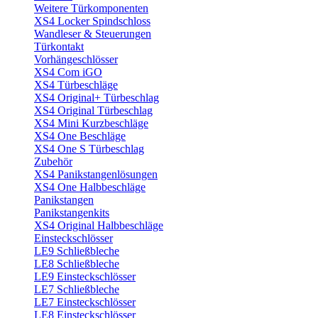
Weitere Türkomponenten
XS4 Locker Spindschloss
Wandleser & Steuerungen
Türkontakt
Vorhängeschlösser
XS4 Com iGO
XS4 Türbeschläge
XS4 Original+ Türbeschlag
XS4 Original Türbeschlag
XS4 Mini Kurzbeschläge
XS4 One Beschläge
XS4 One S Türbeschlag
Zubehör
XS4 Panikstangenlösungen
XS4 One Halbbeschläge
Panikstangen
Panikstangenkits
XS4 Original Halbbeschläge
Einsteckschlösser
LE9 Schließbleche
LE8 Schließbleche
LE9 Einsteckschlösser
LE7 Schließbleche
LE7 Einsteckschlösser
LE8 Einsteckschlösser