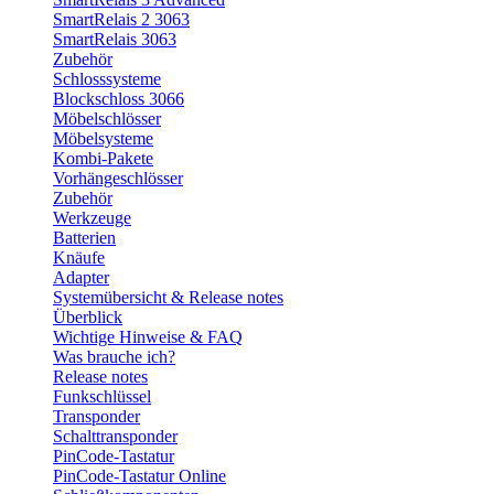
SmartRelais 2 3063
SmartRelais 3063
Zubehör
Schlosssysteme
Blockschloss 3066
Möbelschlösser
Möbelsysteme
Kombi-Pakete
Vorhängeschlösser
Zubehör
Werkzeuge
Batterien
Knäufe
Adapter
Systemübersicht & Release notes
Überblick
Wichtige Hinweise & FAQ
Was brauche ich?
Release notes
Funkschlüssel
Transponder
Schalttransponder
PinCode-Tastatur
PinCode-Tastatur Online