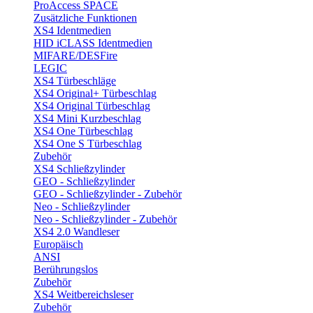
ProAccess SPACE
Zusätzliche Funktionen
XS4 Identmedien
HID iCLASS Identmedien
MIFARE/DESFire
LEGIC
XS4 Türbeschläge
XS4 Original+ Türbeschlag
XS4 Original Türbeschlag
XS4 Mini Kurzbeschlag
XS4 One Türbeschlag
XS4 One S Türbeschlag
Zubehör
XS4 Schließzylinder
GEO - Schließzylinder
GEO - Schließzylinder - Zubehör
Neo - Schließzylinder
Neo - Schließzylinder - Zubehör
XS4 2.0 Wandleser
Europäisch
ANSI
Berührungslos
Zubehör
XS4 Weitbereichsleser
Zubehör