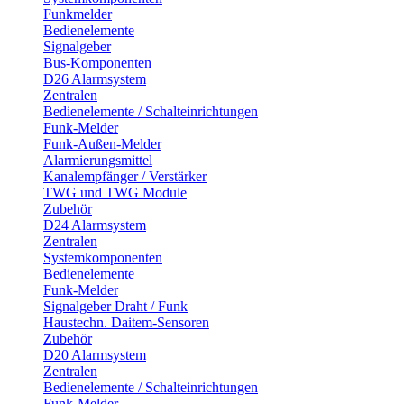
Funkmelder
Bedienelemente
Signalgeber
Bus-Komponenten
D26 Alarmsystem
Zentralen
Bedienelemente / Schalteinrichtungen
Funk-Melder
Funk-Außen-Melder
Alarmierungsmittel
Kanalempfänger / Verstärker
TWG und TWG Module
Zubehör
D24 Alarmsystem
Zentralen
Systemkomponenten
Bedienelemente
Funk-Melder
Signalgeber Draht / Funk
Haustechn. Daitem-Sensoren
Zubehör
D20 Alarmsystem
Zentralen
Bedienelemente / Schalteinrichtungen
Funk-Melder