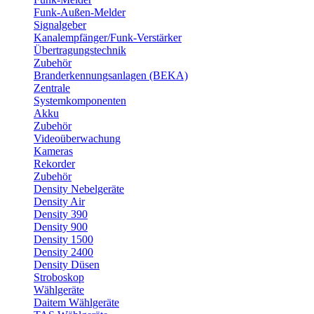
Funk-Außen-Melder
Signalgeber
Kanalempfänger/Funk-Verstärker
Übertragungstechnik
Zubehör
Branderkennungsanlagen (BEKA)
Zentrale
Systemkomponenten
Akku
Zubehör
Videoüberwachung
Kameras
Rekorder
Zubehör
Density Nebelgeräte
Density Air
Density 390
Density 900
Density 1500
Density 2400
Density Düsen
Stroboskop
Wählgeräte
Daitem Wählgeräte