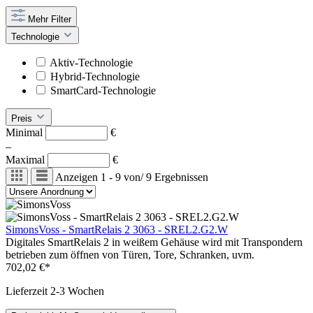
Mehr Filter
Technologie
Aktiv-Technologie
Hybrid-Technologie
SmartCard-Technologie
Preis
Minimal
€
–
Maximal
€
Anzeigen
1 - 9
von
/
9
Ergebnissen
SimonsVoss - SmartRelais 2 3063 - SREL2.G2.W
Digitales SmartRelais 2 in weißem Gehäuse wird mit Transpondern
betrieben zum öffnen von Türen, Tore, Schranken, uvm.
702,02 €*
Lieferzeit 2-3 Wochen