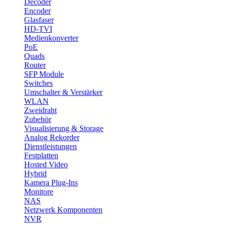
Decoder
Encoder
Glasfaser
HD-TVI
Medienkonverter
PoE
Quads
Router
SFP Module
Switches
Umschalter & Verstärker
WLAN
Zweidraht
Zubehör
Visualisierung & Storage
Analog Rekorder
Dienstleistungen
Festplatten
Hosted Video
Hybrid
Kamera Plug-Ins
Monitore
NAS
Netzwerk Komponenten
NVR