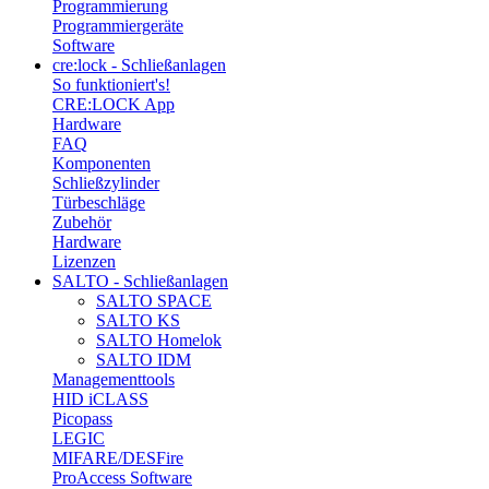
Programmierung
Programmiergeräte
Software
cre:lock - Schließanlagen
So funktioniert's!
CRE:LOCK App
Hardware
FAQ
Komponenten
Schließzylinder
Türbeschläge
Zubehör
Hardware
Lizenzen
SALTO - Schließanlagen
SALTO SPACE
SALTO KS
SALTO Homelok
SALTO IDM
Managementtools
HID iCLASS
Picopass
LEGIC
MIFARE/DESFire
ProAccess Software