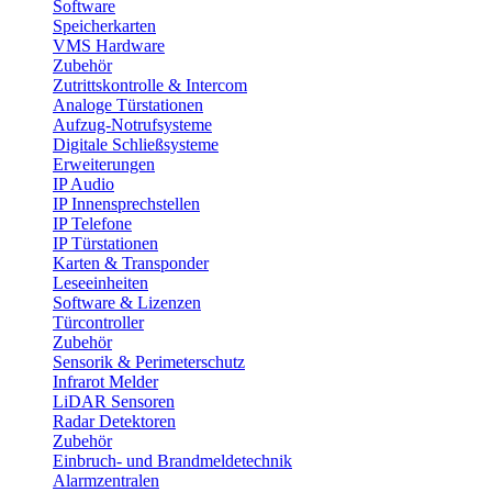
Software
Speicherkarten
VMS Hardware
Zubehör
Zutrittskontrolle & Intercom
Analoge Türstationen
Aufzug-Notrufsysteme
Digitale Schließsysteme
Erweiterungen
IP Audio
IP Innensprechstellen
IP Telefone
IP Türstationen
Karten & Transponder
Leseeinheiten
Software & Lizenzen
Türcontroller
Zubehör
Sensorik & Perimeterschutz
Infrarot Melder
LiDAR Sensoren
Radar Detektoren
Zubehör
Einbruch- und Brandmeldetechnik
Alarmzentralen