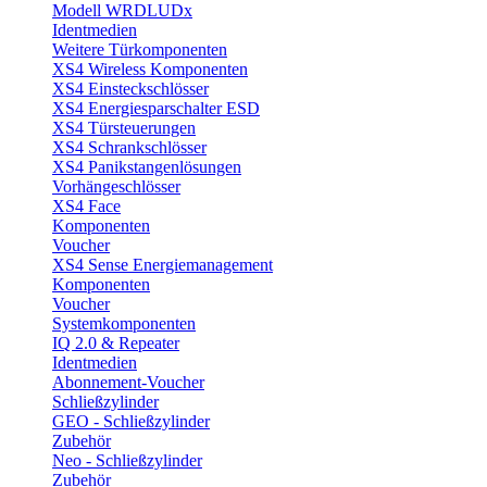
Modell WRDLUDx
Identmedien
Weitere Türkomponenten
XS4 Wireless Komponenten
XS4 Einsteckschlösser
XS4 Energiesparschalter ESD
XS4 Türsteuerungen
XS4 Schrankschlösser
XS4 Panikstangenlösungen
Vorhängeschlösser
XS4 Face
Komponenten
Voucher
XS4 Sense Energiemanagement
Komponenten
Voucher
Systemkomponenten
IQ 2.0 & Repeater
Identmedien
Abonnement-Voucher
Schließzylinder
GEO - Schließzylinder
Zubehör
Neo - Schließzylinder
Zubehör