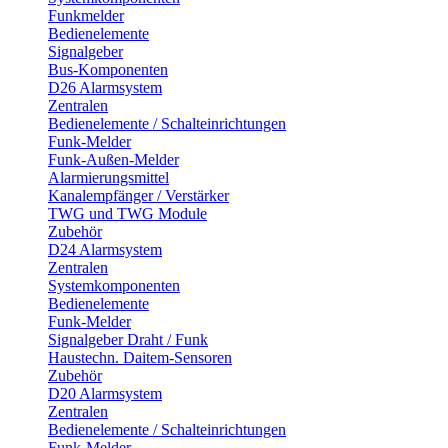
Funkmelder
Bedienelemente
Signalgeber
Bus-Komponenten
D26 Alarmsystem
Zentralen
Bedienelemente / Schalteinrichtungen
Funk-Melder
Funk-Außen-Melder
Alarmierungsmittel
Kanalempfänger / Verstärker
TWG und TWG Module
Zubehör
D24 Alarmsystem
Zentralen
Systemkomponenten
Bedienelemente
Funk-Melder
Signalgeber Draht / Funk
Haustechn. Daitem-Sensoren
Zubehör
D20 Alarmsystem
Zentralen
Bedienelemente / Schalteinrichtungen
Funk-Melder