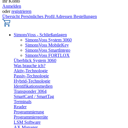
Ihr Konto
Anmelden
oder
registrieren
Übersicht
Persönliches Profil
Adressen
Bestellungen
SimonsVoss - Schließanlagen
SimonsVoss System 3060
SimonsVoss MobileKey
SimonsVoss SmartIntego
SimonsVoss FORTLOX
Überblick System 3060
Was brauche ich?
Aktiv-Technologie
Passiv-Technologie
Hybrid-Technologie
Identifikationsmedien
Transponder 3064
SmartCard / SmartTag
Terminals
Reader
Programmierung
Programmiergeräte
LSM Software
AX Manager