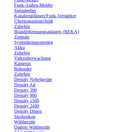
Funk-Außen-Melder
Signalgeber
Kanalempfänger/Funk-Verstärker
Übertragungstechnik
Zubehör
Branderkennungsanlagen (BEKA)
Zentrale
Systemkomponenten
Akku
Zubehör
Videoüberwachung
Kameras
Rekorder
Zubehör
Density Nebelgeräte
Density Air
Density 390
Density 900
Density 1500
Density 2400
Density Düsen
Stroboskop
Wählgeräte
Daitem Wählgeräte