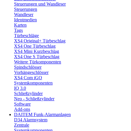
Steuerungen und Wandleser
Steuerungen
Wandleser
Identmedien
Karten
Tags
Türbeschläge
XS4 Original+ Türbeschlag
XS4 One Türbeschlag
XS4 Mini Kurzbeschlag
XS4 One S Türbeschlag
Weitere Türkomponenten
Spindschlösser
Vorhängeschlösser
XS4 Com iGO
Systemkomponenten
IQ 3.0
Schließzylinder
Neo - Schließzylinder
Software
Add-ons
DAITEM Funk-Alarmanlagen
D34 Alarmsystem
Zentrale
Systemkomponenten