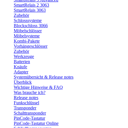
SmartRelais 2 3063
SmartRelais 3063
Zubehör
Schlosssysteme
Blockschloss 3066
Möbelschlösser
Möbelsysteme
Kombi-Pakete
Vorhängeschlösser
Zubehör
Werkzeuge
Batterien
Knäufe
Adapter
Systemübersicht & Release notes
Überblick
Wichtige Hinweise & FAQ
Was brauche ich?
Release notes
Funkschlüssel
Transponder
Schalttransponder
PinCode-Tastatur
PinCode-Tastatur Online