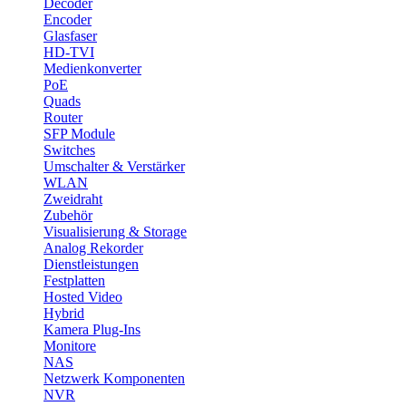
Decoder
Encoder
Glasfaser
HD-TVI
Medienkonverter
PoE
Quads
Router
SFP Module
Switches
Umschalter & Verstärker
WLAN
Zweidraht
Zubehör
Visualisierung & Storage
Analog Rekorder
Dienstleistungen
Festplatten
Hosted Video
Hybrid
Kamera Plug-Ins
Monitore
NAS
Netzwerk Komponenten
NVR