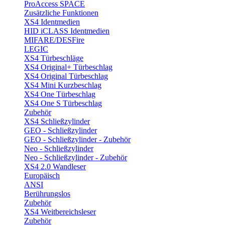
ProAccess SPACE
Zusätzliche Funktionen
XS4 Identmedien
HID iCLASS Identmedien
MIFARE/DESFire
LEGIC
XS4 Türbeschläge
XS4 Original+ Türbeschlag
XS4 Original Türbeschlag
XS4 Mini Kurzbeschlag
XS4 One Türbeschlag
XS4 One S Türbeschlag
Zubehör
XS4 Schließzylinder
GEO - Schließzylinder
GEO - Schließzylinder - Zubehör
Neo - Schließzylinder
Neo - Schließzylinder - Zubehör
XS4 2.0 Wandleser
Europäisch
ANSI
Berührungslos
Zubehör
XS4 Weitbereichsleser
Zubehör