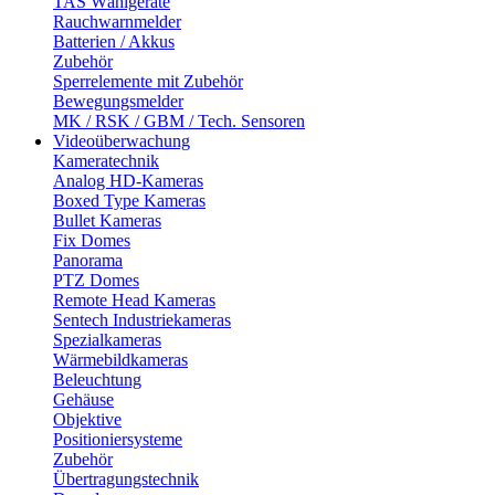
TAS Wählgeräte
Rauchwarnmelder
Batterien / Akkus
Zubehör
Sperrelemente mit Zubehör
Bewegungsmelder
MK / RSK / GBM / Tech. Sensoren
Videoüberwachung
Kameratechnik
Analog HD-Kameras
Boxed Type Kameras
Bullet Kameras
Fix Domes
Panorama
PTZ Domes
Remote Head Kameras
Sentech Industriekameras
Spezialkameras
Wärmebildkameras
Beleuchtung
Gehäuse
Objektive
Positioniersysteme
Zubehör
Übertragungstechnik