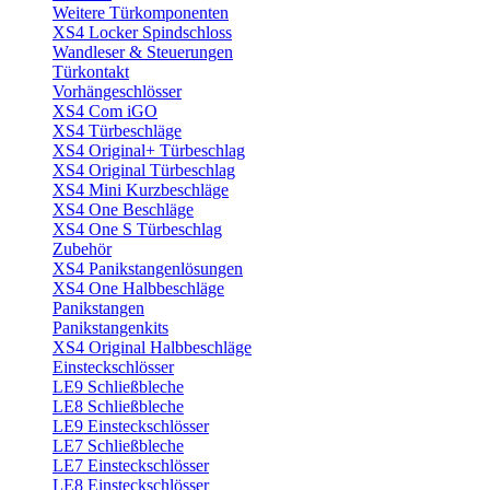
Weitere Türkomponenten
XS4 Locker Spindschloss
Wandleser & Steuerungen
Türkontakt
Vorhängeschlösser
XS4 Com iGO
XS4 Türbeschläge
XS4 Original+ Türbeschlag
XS4 Original Türbeschlag
XS4 Mini Kurzbeschläge
XS4 One Beschläge
XS4 One S Türbeschlag
Zubehör
XS4 Panikstangenlösungen
XS4 One Halbbeschläge
Panikstangen
Panikstangenkits
XS4 Original Halbbeschläge
Einsteckschlösser
LE9 Schließbleche
LE8 Schließbleche
LE9 Einsteckschlösser
LE7 Schließbleche
LE7 Einsteckschlösser
LE8 Einsteckschlösser