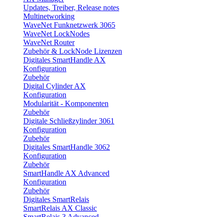
Updates, Treiber, Release notes
Multinetworking
WaveNet Funknetzwerk 3065
WaveNet LockNodes
WaveNet Router
Zubehör & LockNode Lizenzen
Digitales SmartHandle AX
Konfiguration
Zubehör
Digital Cylinder AX
Konfiguration
Modularität - Komponenten
Zubehör
Digitale Schließzylinder 3061
Konfiguration
Zubehör
Digitales SmartHandle 3062
Konfiguration
Zubehör
SmartHandle AX Advanced
Konfiguration
Zubehör
Digitales SmartRelais
SmartRelais AX Classic
SmartRelais 3 Advanced