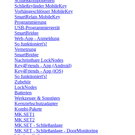
Schließkomponenten
Schließzylinder MobileKey
Vorhängeschlösser MobileKey
SmartRelais MobileKey
Programmierung
USB-Programmiergerät
SmartBridge
Web-App - Anmeldung
So funktioniert's!
Vernetzung
SmartBridge
Nachrüstbare LockNodes
Key4Friends - App (Android)
Key4Friends - App (iOS)
So funktioniert's!
Zubehör
LockNodes
Batterien
Werkzeuge & Sonstiges
Kernziehschutzadapter
Kombi-Pakete
MK.SET1
MK.SET2
MK.SET - Schließanlage
MK.SET - Schließanlage - DoorMonitoring