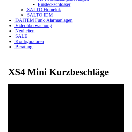
Einsteckschlösser
SALTO Homelok
SALTO IDM
DAITEM Funk-Alarmanlagen
Videoüberwachung
Neuheiten
SALE
Konfiguratoren
Beratung
XS4 Mini Kurzbeschläge