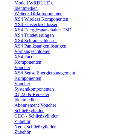
Modell WRDLUDx
Identmedien
Weitere Türkomponenten
XS4 Wireless Komponenten
XS4 Einsteckschlösser
XS4 Energiesparschalter ESD
XS4 Türsteuerungen
XS4 Schrankschlösser
XS4 Panikstangenlösungen
Vorhängeschlösser
XS4 Face
Komponenten
Voucher
XS4 Sense Energiemanagement
Komponenten
Voucher
Systemkomponenten
IQ 2.0 & Repeater
Identmedien
Abonnement-Voucher
Schließzylinder
GEO - Schließzylinder
Zubehör
Neo - Schließzylinder
Zubehör