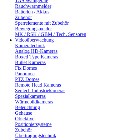
TAS Wählgeräte
Rauchwarnmelder
Batterien / Akkus
Zubehör
Sperrelemente mit Zubehör
Bewegungsmelder
MK / RSK / GBM / Tech. Sensoren
Videoüberwachung
Kameratechnik
Analog HD-Kameras
Boxed Type Kameras
Bullet Kameras
Fix Domes
Panorama
PTZ Domes
Remote Head Kameras
Sentech Industriekameras
Spezialkameras
Wärmebildkameras
Beleuchtung
Gehäuse
Objektive
Positioniersysteme
Zubehör
Übertragungstechnik