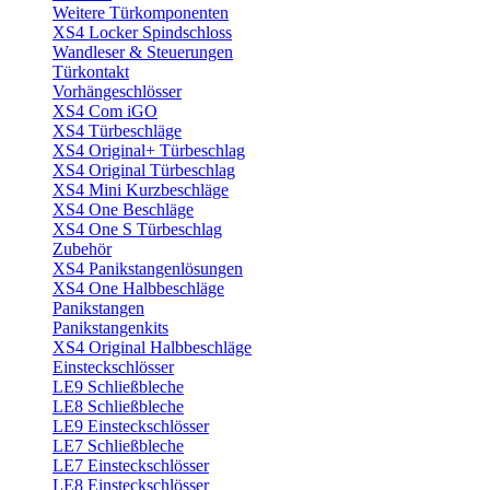
Weitere Türkomponenten
XS4 Locker Spindschloss
Wandleser & Steuerungen
Türkontakt
Vorhängeschlösser
XS4 Com iGO
XS4 Türbeschläge
XS4 Original+ Türbeschlag
XS4 Original Türbeschlag
XS4 Mini Kurzbeschläge
XS4 One Beschläge
XS4 One S Türbeschlag
Zubehör
XS4 Panikstangenlösungen
XS4 One Halbbeschläge
Panikstangen
Panikstangenkits
XS4 Original Halbbeschläge
Einsteckschlösser
LE9 Schließbleche
LE8 Schließbleche
LE9 Einsteckschlösser
LE7 Schließbleche
LE7 Einsteckschlösser
LE8 Einsteckschlösser