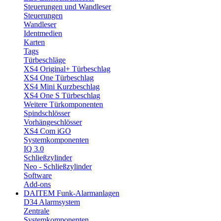
Steuerungen und Wandleser
Steuerungen
Wandleser
Identmedien
Karten
Tags
Türbeschläge
XS4 Original+ Türbeschlag
XS4 One Türbeschlag
XS4 Mini Kurzbeschlag
XS4 One S Türbeschlag
Weitere Türkomponenten
Spindschlösser
Vorhängeschlösser
XS4 Com iGO
Systemkomponenten
IQ 3.0
Schließzylinder
Neo - Schließzylinder
Software
Add-ons
DAITEM Funk-Alarmanlagen
D34 Alarmsystem
Zentrale
Systemkomponenten