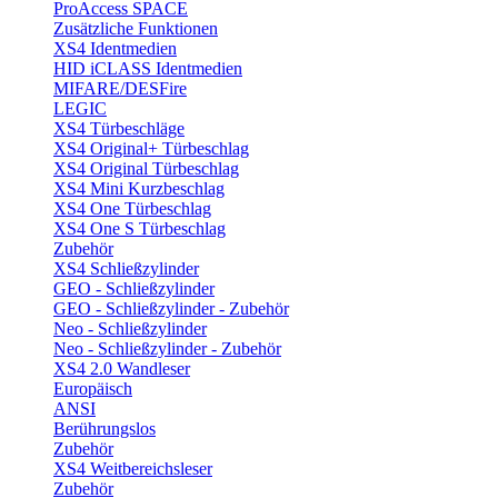
ProAccess SPACE
Zusätzliche Funktionen
XS4 Identmedien
HID iCLASS Identmedien
MIFARE/DESFire
LEGIC
XS4 Türbeschläge
XS4 Original+ Türbeschlag
XS4 Original Türbeschlag
XS4 Mini Kurzbeschlag
XS4 One Türbeschlag
XS4 One S Türbeschlag
Zubehör
XS4 Schließzylinder
GEO - Schließzylinder
GEO - Schließzylinder - Zubehör
Neo - Schließzylinder
Neo - Schließzylinder - Zubehör
XS4 2.0 Wandleser
Europäisch
ANSI
Berührungslos
Zubehör
XS4 Weitbereichsleser
Zubehör