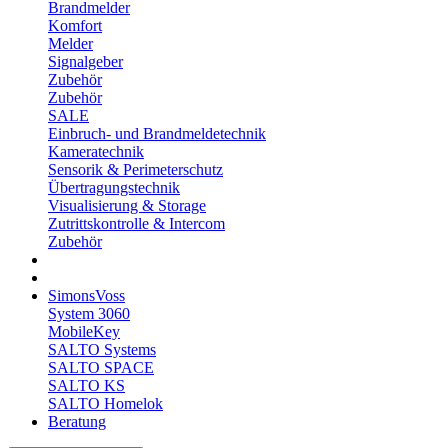
Brandmelder
Komfort
Melder
Signalgeber
Zubehör
Zubehör
SALE
Einbruch- und Brandmeldetechnik
Kameratechnik
Sensorik & Perimeterschutz
Übertragungstechnik
Visualisierung & Storage
Zutrittskontrolle & Intercom
Zubehör
SimonsVoss
System 3060
MobileKey
SALTO Systems
SALTO SPACE
SALTO KS
SALTO Homelok
Beratung