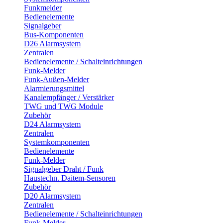
Funkmelder
Bedienelemente
Signalgeber
Bus-Komponenten
D26 Alarmsystem
Zentralen
Bedienelemente / Schalteinrichtungen
Funk-Melder
Funk-Außen-Melder
Alarmierungsmittel
Kanalempfänger / Verstärker
TWG und TWG Module
Zubehör
D24 Alarmsystem
Zentralen
Systemkomponenten
Bedienelemente
Funk-Melder
Signalgeber Draht / Funk
Haustechn. Daitem-Sensoren
Zubehör
D20 Alarmsystem
Zentralen
Bedienelemente / Schalteinrichtungen
Funk-Melder