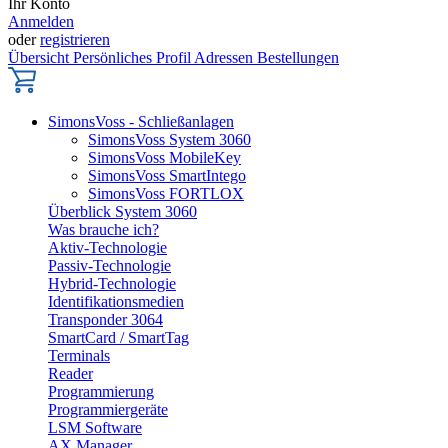
Ihr Konto
Anmelden
oder
registrieren
Übersicht
Persönliches Profil
Adressen
Bestellungen
SimonsVoss - Schließanlagen
SimonsVoss System 3060
SimonsVoss MobileKey
SimonsVoss SmartIntego
SimonsVoss FORTLOX
Überblick System 3060
Was brauche ich?
Aktiv-Technologie
Passiv-Technologie
Hybrid-Technologie
Identifikationsmedien
Transponder 3064
SmartCard / SmartTag
Terminals
Reader
Programmierung
Programmiergeräte
LSM Software
AX Manager