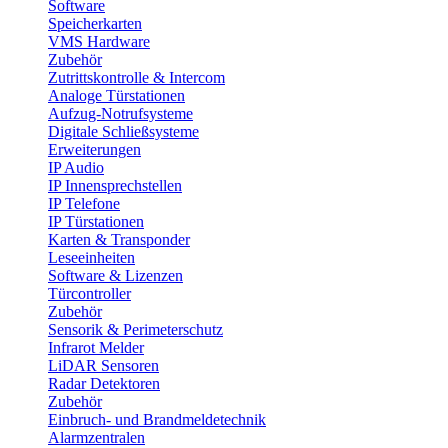
Software
Speicherkarten
VMS Hardware
Zubehör
Zutrittskontrolle & Intercom
Analoge Türstationen
Aufzug-Notrufsysteme
Digitale Schließsysteme
Erweiterungen
IP Audio
IP Innensprechstellen
IP Telefone
IP Türstationen
Karten & Transponder
Leseeinheiten
Software & Lizenzen
Türcontroller
Zubehör
Sensorik & Perimeterschutz
Infrarot Melder
LiDAR Sensoren
Radar Detektoren
Zubehör
Einbruch- und Brandmeldetechnik
Alarmzentralen