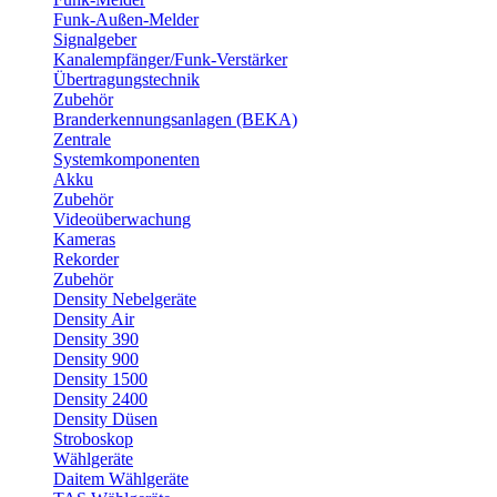
Funk-Außen-Melder
Signalgeber
Kanalempfänger/Funk-Verstärker
Übertragungstechnik
Zubehör
Branderkennungsanlagen (BEKA)
Zentrale
Systemkomponenten
Akku
Zubehör
Videoüberwachung
Kameras
Rekorder
Zubehör
Density Nebelgeräte
Density Air
Density 390
Density 900
Density 1500
Density 2400
Density Düsen
Stroboskop
Wählgeräte
Daitem Wählgeräte