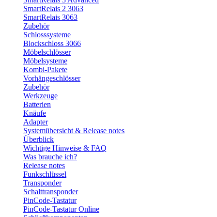
SmartRelais 2 3063
SmartRelais 3063
Zubehör
Schlosssysteme
Blockschloss 3066
Möbelschlösser
Möbelsysteme
Kombi-Pakete
Vorhängeschlösser
Zubehör
Werkzeuge
Batterien
Knäufe
Adapter
Systemübersicht & Release notes
Überblick
Wichtige Hinweise & FAQ
Was brauche ich?
Release notes
Funkschlüssel
Transponder
Schalttransponder
PinCode-Tastatur
PinCode-Tastatur Online