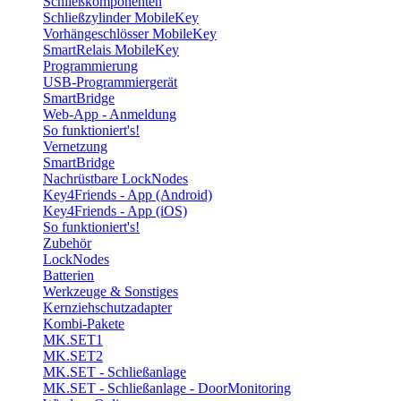
Schließkomponenten
Schließzylinder MobileKey
Vorhängeschlösser MobileKey
SmartRelais MobileKey
Programmierung
USB-Programmiergerät
SmartBridge
Web-App - Anmeldung
So funktioniert's!
Vernetzung
SmartBridge
Nachrüstbare LockNodes
Key4Friends - App (Android)
Key4Friends - App (iOS)
So funktioniert's!
Zubehör
LockNodes
Batterien
Werkzeuge & Sonstiges
Kernziehschutzadapter
Kombi-Pakete
MK.SET1
MK.SET2
MK.SET - Schließanlage
MK.SET - Schließanlage - DoorMonitoring