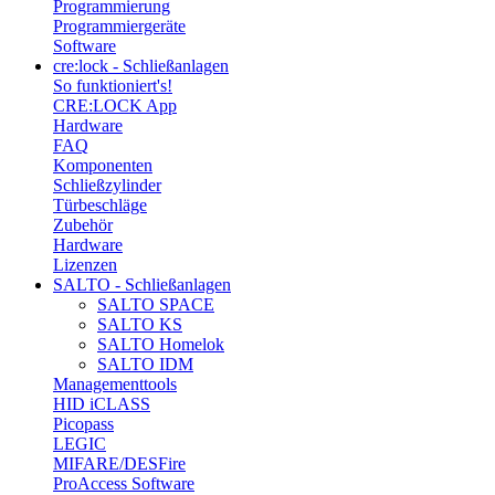
Programmierung
Programmiergeräte
Software
cre:lock - Schließanlagen
So funktioniert's!
CRE:LOCK App
Hardware
FAQ
Komponenten
Schließzylinder
Türbeschläge
Zubehör
Hardware
Lizenzen
SALTO - Schließanlagen
SALTO SPACE
SALTO KS
SALTO Homelok
SALTO IDM
Managementtools
HID iCLASS
Picopass
LEGIC
MIFARE/DESFire
ProAccess Software