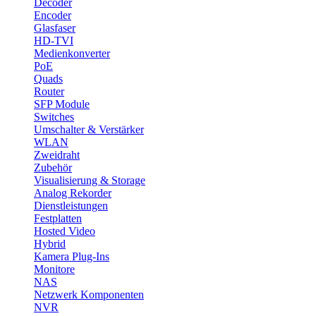
Decoder
Encoder
Glasfaser
HD-TVI
Medienkonverter
PoE
Quads
Router
SFP Module
Switches
Umschalter & Verstärker
WLAN
Zweidraht
Zubehör
Visualisierung & Storage
Analog Rekorder
Dienstleistungen
Festplatten
Hosted Video
Hybrid
Kamera Plug-Ins
Monitore
NAS
Netzwerk Komponenten
NVR