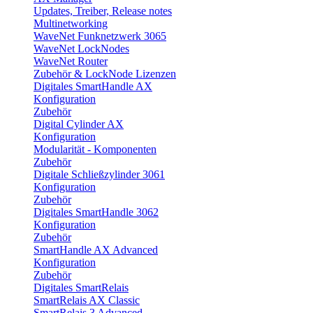
Updates, Treiber, Release notes
Multinetworking
WaveNet Funknetzwerk 3065
WaveNet LockNodes
WaveNet Router
Zubehör & LockNode Lizenzen
Digitales SmartHandle AX
Konfiguration
Zubehör
Digital Cylinder AX
Konfiguration
Modularität - Komponenten
Zubehör
Digitale Schließzylinder 3061
Konfiguration
Zubehör
Digitales SmartHandle 3062
Konfiguration
Zubehör
SmartHandle AX Advanced
Konfiguration
Zubehör
Digitales SmartRelais
SmartRelais AX Classic
SmartRelais 3 Advanced