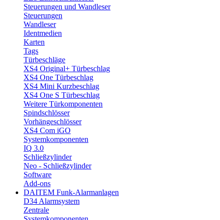
Steuerungen und Wandleser
Steuerungen
Wandleser
Identmedien
Karten
Tags
Türbeschläge
XS4 Original+ Türbeschlag
XS4 One Türbeschlag
XS4 Mini Kurzbeschlag
XS4 One S Türbeschlag
Weitere Türkomponenten
Spindschlösser
Vorhängeschlösser
XS4 Com iGO
Systemkomponenten
IQ 3.0
Schließzylinder
Neo - Schließzylinder
Software
Add-ons
DAITEM Funk-Alarmanlagen
D34 Alarmsystem
Zentrale
Systemkomponenten