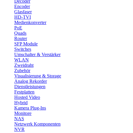
Decoder
Encoder
Glasfaser
HD-TVI
Medienkonverter
PoE
Quads
Router
SFP Module
Switches
Umschalter & Verstärker
WLAN
Zweidraht
Zubehör
Visualisierung & Storage
Analog Rekorder
Dienstleistungen
Festplatten
Hosted Video
Hybrid
Kamera Plug-Ins
Monitore
NAS
Netzwerk Komponenten
NVR