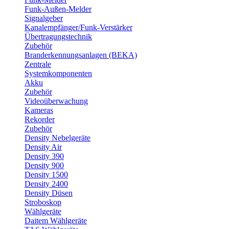
Funk-Außen-Melder
Signalgeber
Kanalempfänger/Funk-Verstärker
Übertragungstechnik
Zubehör
Branderkennungsanlagen (BEKA)
Zentrale
Systemkomponenten
Akku
Zubehör
Videoüberwachung
Kameras
Rekorder
Zubehör
Density Nebelgeräte
Density Air
Density 390
Density 900
Density 1500
Density 2400
Density Düsen
Stroboskop
Wählgeräte
Daitem Wählgeräte