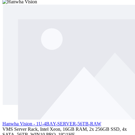
Hanwha Vision - 1U-4BAY-SERVER-56TB-RAW
VMS Server Rack, Intel Xeon, 16GB RAM, 2x 256GB SSD, 4x
SATA, 56TB, WIN10 PRO, 19''/1HE