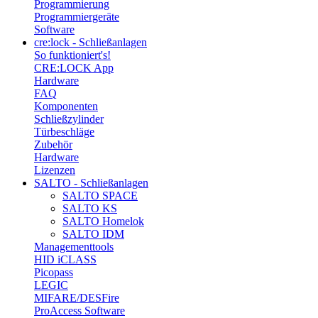
Programmierung
Programmiergeräte
Software
cre:lock - Schließanlagen
So funktioniert's!
CRE:LOCK App
Hardware
FAQ
Komponenten
Schließzylinder
Türbeschläge
Zubehör
Hardware
Lizenzen
SALTO - Schließanlagen
SALTO SPACE
SALTO KS
SALTO Homelok
SALTO IDM
Managementtools
HID iCLASS
Picopass
LEGIC
MIFARE/DESFire
ProAccess Software