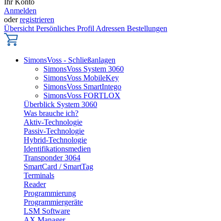
Ihr Konto
Anmelden
oder
registrieren
Übersicht
Persönliches Profil
Adressen
Bestellungen
SimonsVoss - Schließanlagen
SimonsVoss System 3060
SimonsVoss MobileKey
SimonsVoss SmartIntego
SimonsVoss FORTLOX
Überblick System 3060
Was brauche ich?
Aktiv-Technologie
Passiv-Technologie
Hybrid-Technologie
Identifikationsmedien
Transponder 3064
SmartCard / SmartTag
Terminals
Reader
Programmierung
Programmiergeräte
LSM Software
AX Manager