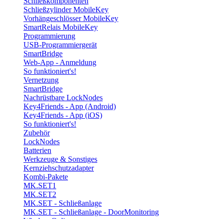
Schließkomponenten
Schließzylinder MobileKey
Vorhängeschlösser MobileKey
SmartRelais MobileKey
Programmierung
USB-Programmiergerät
SmartBridge
Web-App - Anmeldung
So funktioniert's!
Vernetzung
SmartBridge
Nachrüstbare LockNodes
Key4Friends - App (Android)
Key4Friends - App (iOS)
So funktioniert's!
Zubehör
LockNodes
Batterien
Werkzeuge & Sonstiges
Kernziehschutzadapter
Kombi-Pakete
MK.SET1
MK.SET2
MK.SET - Schließanlage
MK.SET - Schließanlage - DoorMonitoring