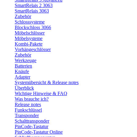
SmartRelais 2 3063
SmartRelais 3063
Zubehör
Schlosssysteme
Blockschloss 3066
Möbelschlösser
Möbelsysteme
Kombi-Pakete
Vorhängeschlösser
Zubehör
Werkzeuge
Batterien
Knäufe
Adapter
Systemübersicht & Release notes
Überblick
Wichtige Hinweise & FAQ
Was brauche ich?
Release notes
Funkschlüssel
Transponder
Schalttransponder
PinCode-Tastatur
PinCode-Tastatur Online