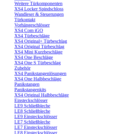
Weitere Türkomponenten
XS4 Locker Spindschloss
Wandleser & Steuerungen
Türkontakt
Vorhängeschlösser
XS4 Com iGO
XS4 Türbeschläge
XS4 Original+ Türbeschlag
XS4 Original Türbeschlag
XS4 Mini Kurzbeschläge
XS4 One Beschläge
XS4 One S Türbeschlag
Zubehör
XS4 Panikstangenlösungen
XS4 One Halbbeschläge
Panikstangen
Panikstangenkits
XS4 Original Halbbeschläge
Einsteckschlösser
LE9 Schließbleche
LE8 Schließbleche
LE9 Einsteckschlösser
LE7 Schließbleche
LE7 Einsteckschlösser
LE8 Einsteckschlösser