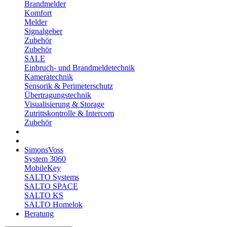
Brandmelder
Komfort
Melder
Signalgeber
Zubehör
Zubehör
SALE
Einbruch- und Brandmeldetechnik
Kameratechnik
Sensorik & Perimeterschutz
Übertragungstechnik
Visualisierung & Storage
Zutrittskontrolle & Intercom
Zubehör
SimonsVoss
System 3060
MobileKey
SALTO Systems
SALTO SPACE
SALTO KS
SALTO Homelok
Beratung