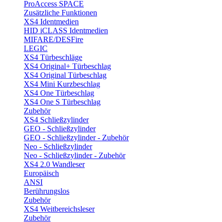
ProAccess SPACE
Zusätzliche Funktionen
XS4 Identmedien
HID iCLASS Identmedien
MIFARE/DESFire
LEGIC
XS4 Türbeschläge
XS4 Original+ Türbeschlag
XS4 Original Türbeschlag
XS4 Mini Kurzbeschlag
XS4 One Türbeschlag
XS4 One S Türbeschlag
Zubehör
XS4 Schließzylinder
GEO - Schließzylinder
GEO - Schließzylinder - Zubehör
Neo - Schließzylinder
Neo - Schließzylinder - Zubehör
XS4 2.0 Wandleser
Europäisch
ANSI
Berührungslos
Zubehör
XS4 Weitbereichsleser
Zubehör