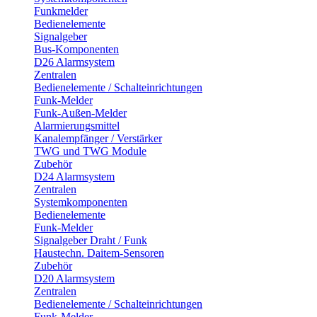
Funkmelder
Bedienelemente
Signalgeber
Bus-Komponenten
D26 Alarmsystem
Zentralen
Bedienelemente / Schalteinrichtungen
Funk-Melder
Funk-Außen-Melder
Alarmierungsmittel
Kanalempfänger / Verstärker
TWG und TWG Module
Zubehör
D24 Alarmsystem
Zentralen
Systemkomponenten
Bedienelemente
Funk-Melder
Signalgeber Draht / Funk
Haustechn. Daitem-Sensoren
Zubehör
D20 Alarmsystem
Zentralen
Bedienelemente / Schalteinrichtungen
Funk-Melder