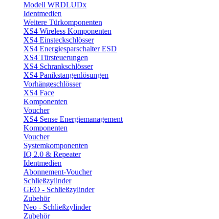
Modell WRDLUDx
Identmedien
Weitere Türkomponenten
XS4 Wireless Komponenten
XS4 Einsteckschlösser
XS4 Energiesparschalter ESD
XS4 Türsteuerungen
XS4 Schrankschlösser
XS4 Panikstangenlösungen
Vorhängeschlösser
XS4 Face
Komponenten
Voucher
XS4 Sense Energiemanagement
Komponenten
Voucher
Systemkomponenten
IQ 2.0 & Repeater
Identmedien
Abonnement-Voucher
Schließzylinder
GEO - Schließzylinder
Zubehör
Neo - Schließzylinder
Zubehör