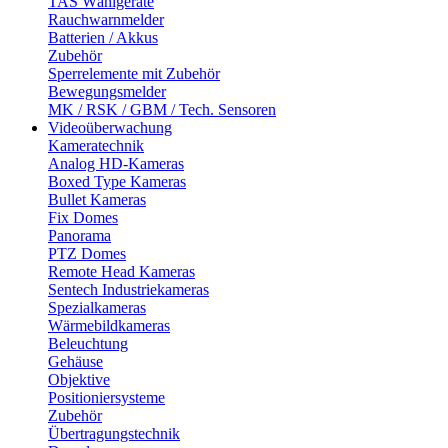
TAS Wählgeräte
Rauchwarnmelder
Batterien / Akkus
Zubehör
Sperrelemente mit Zubehör
Bewegungsmelder
MK / RSK / GBM / Tech. Sensoren
Videoüberwachung
Kameratechnik
Analog HD-Kameras
Boxed Type Kameras
Bullet Kameras
Fix Domes
Panorama
PTZ Domes
Remote Head Kameras
Sentech Industriekameras
Spezialkameras
Wärmebildkameras
Beleuchtung
Gehäuse
Objektive
Positioniersysteme
Zubehör
Übertragungstechnik