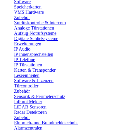
Software
Speicherkarten
VMS Hardware
Zubehör
Zutrittskontrolle & Intercom
Analoge Türstationen
Aufzug-Notrufsysteme
Digitale Schließsysteme
Erweiterungen
IP Audio
IP Innensprechstellen
IP Telefone
IP Türstationen
Karten & Transponder
Leseeinheiten
Software & Lizenzen
Türcontroller
Zubehör
Sensorik & Perimeterschutz
Infrarot Melder
LiDAR Sensoren
Radar Detektoren
Zubehör
Einbruch- und Brandmeldetechnik
Alarmzentralen