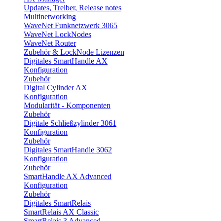
Updates, Treiber, Release notes
Multinetworking
WaveNet Funknetzwerk 3065
WaveNet LockNodes
WaveNet Router
Zubehör & LockNode Lizenzen
Digitales SmartHandle AX
Konfiguration
Zubehör
Digital Cylinder AX
Konfiguration
Modularität - Komponenten
Zubehör
Digitale Schließzylinder 3061
Konfiguration
Zubehör
Digitales SmartHandle 3062
Konfiguration
Zubehör
SmartHandle AX Advanced
Konfiguration
Zubehör
Digitales SmartRelais
SmartRelais AX Classic
SmartRelais 3 Advanced