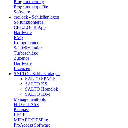
Programmierung
Programmiergeräte
Software
cre:lock - Schließanlagen
So funktioniert's!
CRE:LOCK App
Hardware
FAQ
Komponenten
Schließzylinder
Türbeschläge
Zubehör
Hardware
Lizenzen
SALTO - Schließanlagen
SALTO SPACE
SALTO KS
SALTO Homelok
SALTO IDM
Managementtools
HID iCLASS
Picopass
LEGIC
MIFARE/DESFire
ProAccess Software