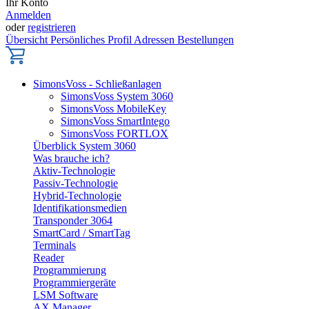
Ihr Konto
Anmelden
oder
registrieren
Übersicht
Persönliches Profil
Adressen
Bestellungen
SimonsVoss - Schließanlagen
SimonsVoss System 3060
SimonsVoss MobileKey
SimonsVoss SmartIntego
SimonsVoss FORTLOX
Überblick System 3060
Was brauche ich?
Aktiv-Technologie
Passiv-Technologie
Hybrid-Technologie
Identifikationsmedien
Transponder 3064
SmartCard / SmartTag
Terminals
Reader
Programmierung
Programmiergeräte
LSM Software
AX Manager