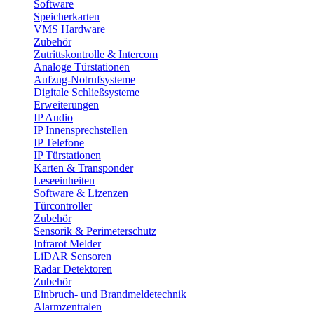
Software
Speicherkarten
VMS Hardware
Zubehör
Zutrittskontrolle & Intercom
Analoge Türstationen
Aufzug-Notrufsysteme
Digitale Schließsysteme
Erweiterungen
IP Audio
IP Innensprechstellen
IP Telefone
IP Türstationen
Karten & Transponder
Leseeinheiten
Software & Lizenzen
Türcontroller
Zubehör
Sensorik & Perimeterschutz
Infrarot Melder
LiDAR Sensoren
Radar Detektoren
Zubehör
Einbruch- und Brandmeldetechnik
Alarmzentralen