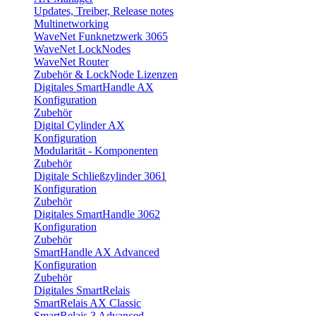
Updates, Treiber, Release notes
Multinetworking
WaveNet Funknetzwerk 3065
WaveNet LockNodes
WaveNet Router
Zubehör & LockNode Lizenzen
Digitales SmartHandle AX
Konfiguration
Zubehör
Digital Cylinder AX
Konfiguration
Modularität - Komponenten
Zubehör
Digitale Schließzylinder 3061
Konfiguration
Zubehör
Digitales SmartHandle 3062
Konfiguration
Zubehör
SmartHandle AX Advanced
Konfiguration
Zubehör
Digitales SmartRelais
SmartRelais AX Classic
SmartRelais 3 Advanced