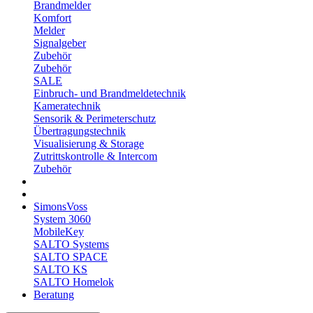
Brandmelder
Komfort
Melder
Signalgeber
Zubehör
Zubehör
SALE
Einbruch- und Brandmeldetechnik
Kameratechnik
Sensorik & Perimeterschutz
Übertragungstechnik
Visualisierung & Storage
Zutrittskontrolle & Intercom
Zubehör
SimonsVoss
System 3060
MobileKey
SALTO Systems
SALTO SPACE
SALTO KS
SALTO Homelok
Beratung