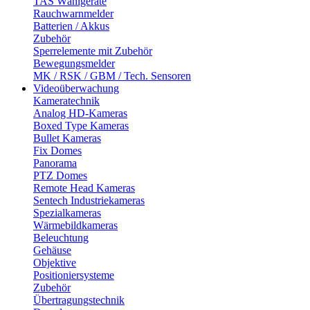
TAS Wählgeräte
Rauchwarnmelder
Batterien / Akkus
Zubehör
Sperrelemente mit Zubehör
Bewegungsmelder
MK / RSK / GBM / Tech. Sensoren
Videoüberwachung
Kameratechnik
Analog HD-Kameras
Boxed Type Kameras
Bullet Kameras
Fix Domes
Panorama
PTZ Domes
Remote Head Kameras
Sentech Industriekameras
Spezialkameras
Wärmebildkameras
Beleuchtung
Gehäuse
Objektive
Positioniersysteme
Zubehör
Übertragungstechnik