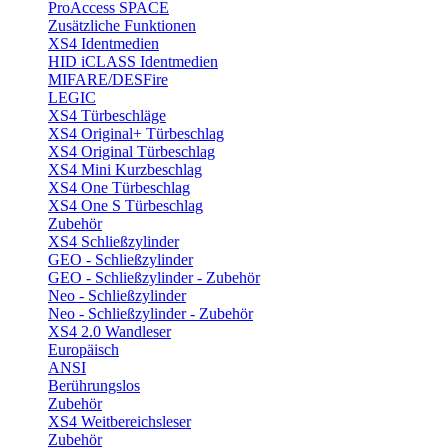
ProAccess SPACE
Zusätzliche Funktionen
XS4 Identmedien
HID iCLASS Identmedien
MIFARE/DESFire
LEGIC
XS4 Türbeschläge
XS4 Original+ Türbeschlag
XS4 Original Türbeschlag
XS4 Mini Kurzbeschlag
XS4 One Türbeschlag
XS4 One S Türbeschlag
Zubehör
XS4 Schließzylinder
GEO - Schließzylinder
GEO - Schließzylinder - Zubehör
Neo - Schließzylinder
Neo - Schließzylinder - Zubehör
XS4 2.0 Wandleser
Europäisch
ANSI
Berührungslos
Zubehör
XS4 Weitbereichsleser
Zubehör