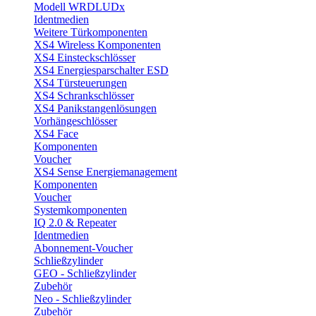
Modell WRDLUDx
Identmedien
Weitere Türkomponenten
XS4 Wireless Komponenten
XS4 Einsteckschlösser
XS4 Energiesparschalter ESD
XS4 Türsteuerungen
XS4 Schrankschlösser
XS4 Panikstangenlösungen
Vorhängeschlösser
XS4 Face
Komponenten
Voucher
XS4 Sense Energiemanagement
Komponenten
Voucher
Systemkomponenten
IQ 2.0 & Repeater
Identmedien
Abonnement-Voucher
Schließzylinder
GEO - Schließzylinder
Zubehör
Neo - Schließzylinder
Zubehör