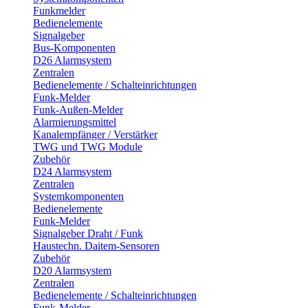
Funkmelder
Bedienelemente
Signalgeber
Bus-Komponenten
D26 Alarmsystem
Zentralen
Bedienelemente / Schalteinrichtungen
Funk-Melder
Funk-Außen-Melder
Alarmierungsmittel
Kanalempfänger / Verstärker
TWG und TWG Module
Zubehör
D24 Alarmsystem
Zentralen
Systemkomponenten
Bedienelemente
Funk-Melder
Signalgeber Draht / Funk
Haustechn. Daitem-Sensoren
Zubehör
D20 Alarmsystem
Zentralen
Bedienelemente / Schalteinrichtungen
Funk-Melder