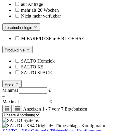
auf Anfrage
mehr als 20 Wochen
Nicht mehr verfügbar
Lesetechnologie
MIFARE/DESFire + BLE + HSE
Produktlinie
SALTO Homelok
SALTO KS
SALTO SPACE
Preis
Minimal
€
–
Maximal
€
Anzeigen
1 - 7
von
/
7
Ergebnissen
SALTO - XS4 Original+ Türbeschlag - Konfigurator