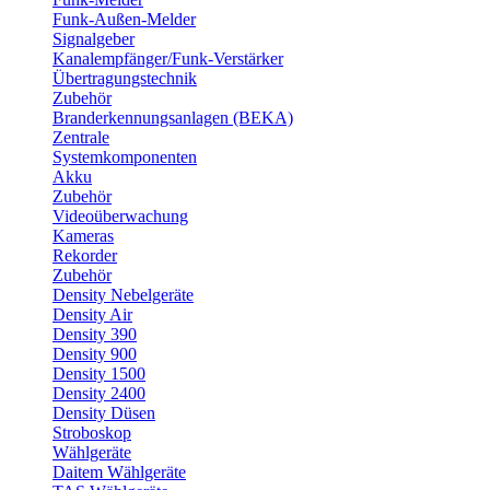
Funk-Außen-Melder
Signalgeber
Kanalempfänger/Funk-Verstärker
Übertragungstechnik
Zubehör
Branderkennungsanlagen (BEKA)
Zentrale
Systemkomponenten
Akku
Zubehör
Videoüberwachung
Kameras
Rekorder
Zubehör
Density Nebelgeräte
Density Air
Density 390
Density 900
Density 1500
Density 2400
Density Düsen
Stroboskop
Wählgeräte
Daitem Wählgeräte