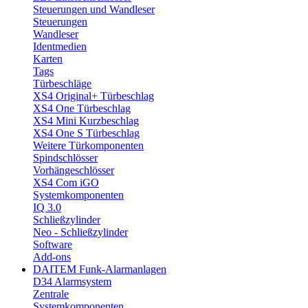
Steuerungen und Wandleser
Steuerungen
Wandleser
Identmedien
Karten
Tags
Türbeschläge
XS4 Original+ Türbeschlag
XS4 One Türbeschlag
XS4 Mini Kurzbeschlag
XS4 One S Türbeschlag
Weitere Türkomponenten
Spindschlösser
Vorhängeschlösser
XS4 Com iGO
Systemkomponenten
IQ 3.0
Schließzylinder
Neo - Schließzylinder
Software
Add-ons
DAITEM Funk-Alarmanlagen
D34 Alarmsystem
Zentrale
Systemkomponenten