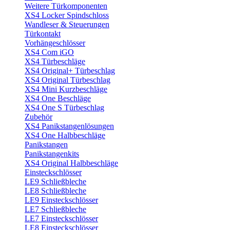
Weitere Türkomponenten
XS4 Locker Spindschloss
Wandleser & Steuerungen
Türkontakt
Vorhängeschlösser
XS4 Com iGO
XS4 Türbeschläge
XS4 Original+ Türbeschlag
XS4 Original Türbeschlag
XS4 Mini Kurzbeschläge
XS4 One Beschläge
XS4 One S Türbeschlag
Zubehör
XS4 Panikstangenlösungen
XS4 One Halbbeschläge
Panikstangen
Panikstangenkits
XS4 Original Halbbeschläge
Einsteckschlösser
LE9 Schließbleche
LE8 Schließbleche
LE9 Einsteckschlösser
LE7 Schließbleche
LE7 Einsteckschlösser
LE8 Einsteckschlösser