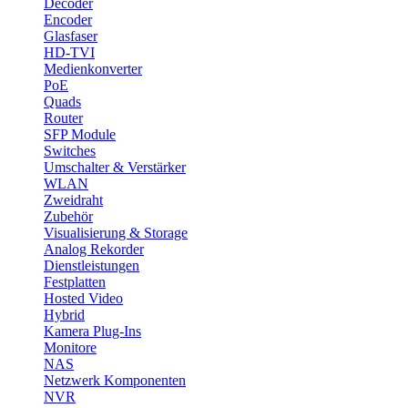
Decoder
Encoder
Glasfaser
HD-TVI
Medienkonverter
PoE
Quads
Router
SFP Module
Switches
Umschalter & Verstärker
WLAN
Zweidraht
Zubehör
Visualisierung & Storage
Analog Rekorder
Dienstleistungen
Festplatten
Hosted Video
Hybrid
Kamera Plug-Ins
Monitore
NAS
Netzwerk Komponenten
NVR