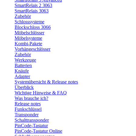
SmartRelais 2 3063
SmartRelais 3063
Zubehör
Schlosssysteme
Blockschloss 3066
Möbelschlösser
Möbelsysteme
Kombi-Pakete
Vorhängeschlösser
Zubehör
Werkzeuge
Batterien
Knäufe
Adapter
Systemübersicht & Release notes
Überblick
Wichtige Hinweise & FAQ
Was brauche ich?
Release notes
Funkschlüssel
Transponder
Schalttransponder
PinCode-Tastatur
PinCode-Tastatur Online