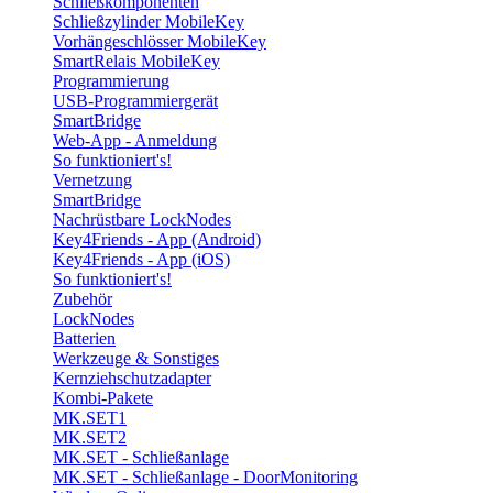
Schließkomponenten
Schließzylinder MobileKey
Vorhängeschlösser MobileKey
SmartRelais MobileKey
Programmierung
USB-Programmiergerät
SmartBridge
Web-App - Anmeldung
So funktioniert's!
Vernetzung
SmartBridge
Nachrüstbare LockNodes
Key4Friends - App (Android)
Key4Friends - App (iOS)
So funktioniert's!
Zubehör
LockNodes
Batterien
Werkzeuge & Sonstiges
Kernziehschutzadapter
Kombi-Pakete
MK.SET1
MK.SET2
MK.SET - Schließanlage
MK.SET - Schließanlage - DoorMonitoring