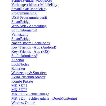
Schließzylinder MobileKey
Vorhängeschlösser MobileKey
SmartRelais MobileKey
Programmierung
USB-Programmiergerät
SmartBridge
Web-App - Anmeldung
So funktioniert's!
Vernetzung
SmartBridge
Nachrüstbare LockNodes
Key4Friends - App (Android)
Key4Friends - App (iOS)
So funktioniert's!
Zubehör
LockNodes
Batterien
Werkzeuge & Sonstiges
Kernziehschutzadapter
Kombi-Pakete
MK.SET1
MK.SET2
MK.SET - Schließanlage
MK.SET - Schließanlage - DoorMonitoring
Wireless Online