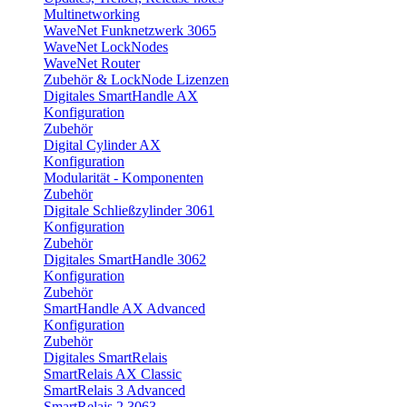
Multinetworking
WaveNet Funknetzwerk 3065
WaveNet LockNodes
WaveNet Router
Zubehör & LockNode Lizenzen
Digitales SmartHandle AX
Konfiguration
Zubehör
Digital Cylinder AX
Konfiguration
Modularität - Komponenten
Zubehör
Digitale Schließzylinder 3061
Konfiguration
Zubehör
Digitales SmartHandle 3062
Konfiguration
Zubehör
SmartHandle AX Advanced
Konfiguration
Zubehör
Digitales SmartRelais
SmartRelais AX Classic
SmartRelais 3 Advanced
SmartRelais 2 3063