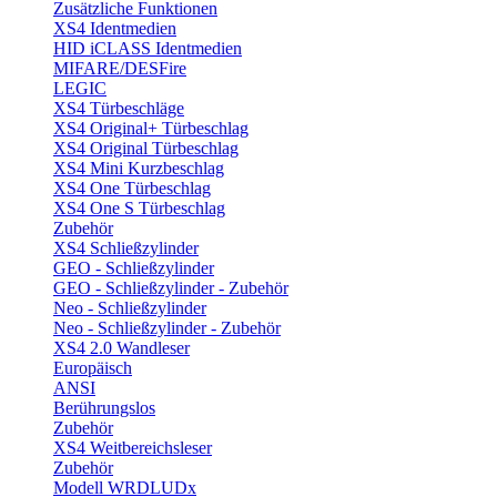
Zusätzliche Funktionen
XS4 Identmedien
HID iCLASS Identmedien
MIFARE/DESFire
LEGIC
XS4 Türbeschläge
XS4 Original+ Türbeschlag
XS4 Original Türbeschlag
XS4 Mini Kurzbeschlag
XS4 One Türbeschlag
XS4 One S Türbeschlag
Zubehör
XS4 Schließzylinder
GEO - Schließzylinder
GEO - Schließzylinder - Zubehör
Neo - Schließzylinder
Neo - Schließzylinder - Zubehör
XS4 2.0 Wandleser
Europäisch
ANSI
Berührungslos
Zubehör
XS4 Weitbereichsleser
Zubehör
Modell WRDLUDx