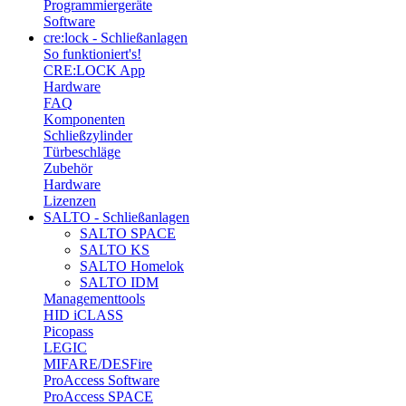
Programmiergeräte
Software
cre:lock - Schließanlagen
So funktioniert's!
CRE:LOCK App
Hardware
FAQ
Komponenten
Schließzylinder
Türbeschläge
Zubehör
Hardware
Lizenzen
SALTO - Schließanlagen
SALTO SPACE
SALTO KS
SALTO Homelok
SALTO IDM
Managementtools
HID iCLASS
Picopass
LEGIC
MIFARE/DESFire
ProAccess Software
ProAccess SPACE