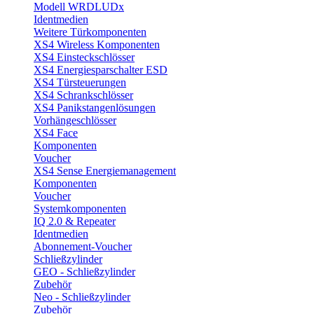
Modell WRDLUDx
Identmedien
Weitere Türkomponenten
XS4 Wireless Komponenten
XS4 Einsteckschlösser
XS4 Energiesparschalter ESD
XS4 Türsteuerungen
XS4 Schrankschlösser
XS4 Panikstangenlösungen
Vorhängeschlösser
XS4 Face
Komponenten
Voucher
XS4 Sense Energiemanagement
Komponenten
Voucher
Systemkomponenten
IQ 2.0 & Repeater
Identmedien
Abonnement-Voucher
Schließzylinder
GEO - Schließzylinder
Zubehör
Neo - Schließzylinder
Zubehör