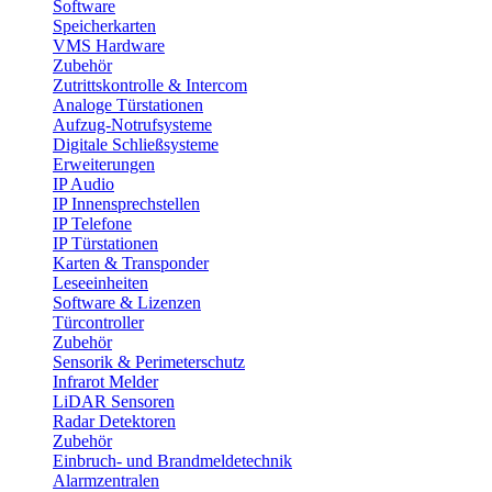
Software
Speicherkarten
VMS Hardware
Zubehör
Zutrittskontrolle & Intercom
Analoge Türstationen
Aufzug-Notrufsysteme
Digitale Schließsysteme
Erweiterungen
IP Audio
IP Innensprechstellen
IP Telefone
IP Türstationen
Karten & Transponder
Leseeinheiten
Software & Lizenzen
Türcontroller
Zubehör
Sensorik & Perimeterschutz
Infrarot Melder
LiDAR Sensoren
Radar Detektoren
Zubehör
Einbruch- und Brandmeldetechnik
Alarmzentralen