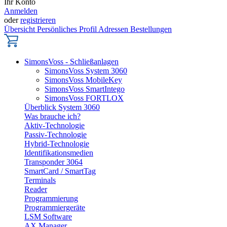
Ihr Konto
Anmelden
oder
registrieren
Übersicht
Persönliches Profil
Adressen
Bestellungen
SimonsVoss - Schließanlagen
SimonsVoss System 3060
SimonsVoss MobileKey
SimonsVoss SmartIntego
SimonsVoss FORTLOX
Überblick System 3060
Was brauche ich?
Aktiv-Technologie
Passiv-Technologie
Hybrid-Technologie
Identifikationsmedien
Transponder 3064
SmartCard / SmartTag
Terminals
Reader
Programmierung
Programmiergeräte
LSM Software
AX Manager