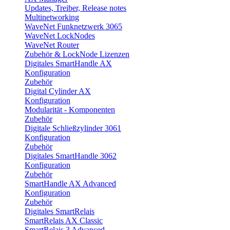
Updates, Treiber, Release notes
Multinetworking
WaveNet Funknetzwerk 3065
WaveNet LockNodes
WaveNet Router
Zubehör & LockNode Lizenzen
Digitales SmartHandle AX
Konfiguration
Zubehör
Digital Cylinder AX
Konfiguration
Modularität - Komponenten
Zubehör
Digitale Schließzylinder 3061
Konfiguration
Zubehör
Digitales SmartHandle 3062
Konfiguration
Zubehör
SmartHandle AX Advanced
Konfiguration
Zubehör
Digitales SmartRelais
SmartRelais AX Classic
SmartRelais 3 Advanced