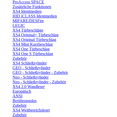
ProAccess SPACE
Zusätzliche Funktionen
XS4 Identmedien
HID iCLASS Identmedien
MIFARE/DESFire
LEGIC
XS4 Türbeschläge
XS4 Original+ Türbeschlag
XS4 Original Türbeschlag
XS4 Mini Kurzbeschlag
XS4 One Türbeschlag
XS4 One S Türbeschlag
Zubehör
XS4 Schließzylinder
GEO - Schließzylinder
GEO - Schließzylinder - Zubehör
Neo - Schließzylinder
Neo - Schließzylinder - Zubehör
XS4 2.0 Wandleser
Europäisch
ANSI
Berührungslos
Zubehör
XS4 Weitbereichsleser
Zubehör