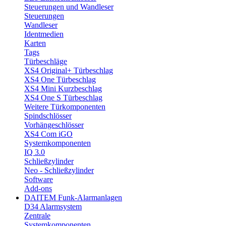
Steuerungen und Wandleser
Steuerungen
Wandleser
Identmedien
Karten
Tags
Türbeschläge
XS4 Original+ Türbeschlag
XS4 One Türbeschlag
XS4 Mini Kurzbeschlag
XS4 One S Türbeschlag
Weitere Türkomponenten
Spindschlösser
Vorhängeschlösser
XS4 Com iGO
Systemkomponenten
IQ 3.0
Schließzylinder
Neo - Schließzylinder
Software
Add-ons
DAITEM Funk-Alarmanlagen
D34 Alarmsystem
Zentrale
Systemkomponenten