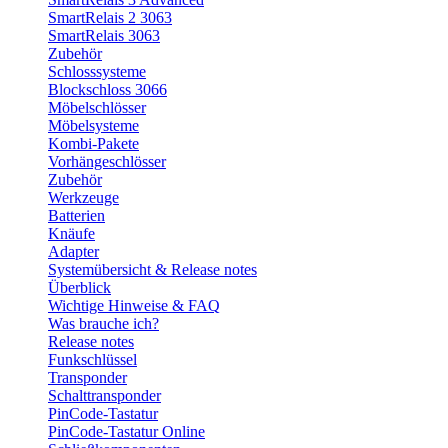
SmartRelais 2 3063
SmartRelais 3063
Zubehör
Schlosssysteme
Blockschloss 3066
Möbelschlösser
Möbelsysteme
Kombi-Pakete
Vorhängeschlösser
Zubehör
Werkzeuge
Batterien
Knäufe
Adapter
Systemübersicht & Release notes
Überblick
Wichtige Hinweise & FAQ
Was brauche ich?
Release notes
Funkschlüssel
Transponder
Schalttransponder
PinCode-Tastatur
PinCode-Tastatur Online