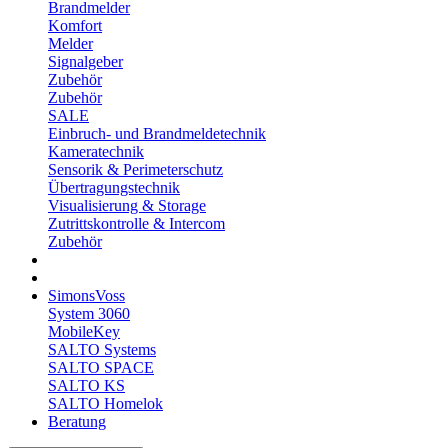
Brandmelder
Komfort
Melder
Signalgeber
Zubehör
Zubehör
SALE
Einbruch- und Brandmeldetechnik
Kameratechnik
Sensorik & Perimeterschutz
Übertragungstechnik
Visualisierung & Storage
Zutrittskontrolle & Intercom
Zubehör
SimonsVoss
System 3060
MobileKey
SALTO Systems
SALTO SPACE
SALTO KS
SALTO Homelok
Beratung