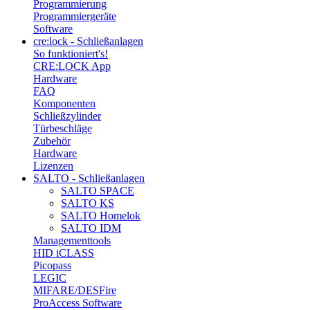
Programmierung
Programmiergeräte
Software
cre:lock - Schließanlagen
So funktioniert's!
CRE:LOCK App
Hardware
FAQ
Komponenten
Schließzylinder
Türbeschläge
Zubehör
Hardware
Lizenzen
SALTO - Schließanlagen
SALTO SPACE
SALTO KS
SALTO Homelok
SALTO IDM
Managementtools
HID iCLASS
Picopass
LEGIC
MIFARE/DESFire
ProAccess Software