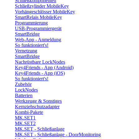
Schließkomponenten
Schließzylinder MobileKey
Vorhängeschlösser MobileKey
SmartRelais MobileKey
Programmierung
USB-Programmiergerät
SmartBridge
Web-App - Anmeldung
So funktioniert's!
Vernetzung
SmartBridge
Nachrüstbare LockNodes
Key4Friends - App (Android)
Key4Friends - App (iOS)
So funktioniert's!
Zubehör
LockNodes
Batterien
Werkzeuge & Sonstiges
Kernziehschutzadapter
Kombi-Pakete
MK.SET1
MK.SET2
MK.SET - Schließanlage
MK.SET - Schließanlage - DoorMonitoring