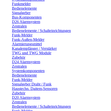
Funkmelder
Bedienelemente
Signalgeber
Bus-Komponenten
D26 Alarmsystem
Zentralen
Bedienelemente / Schalteinrichtungen
Funk-Melder
Funk-Außen-Melder
Alarmierungsmittel
Kanalempfänger / Verstärker
TWG und TWG Module
Zubehör
D24 Alarmsystem
Zentralen
Systemkomponenten
Bedienelemente
Funk-Melder
Signalgeber Draht / Funk
Haustechn. Daitem-Sensoren
Zubehör
D20 Alarmsystem
Zentralen
Bedienelemente / Schalteinrichtungen
Funk-Melder