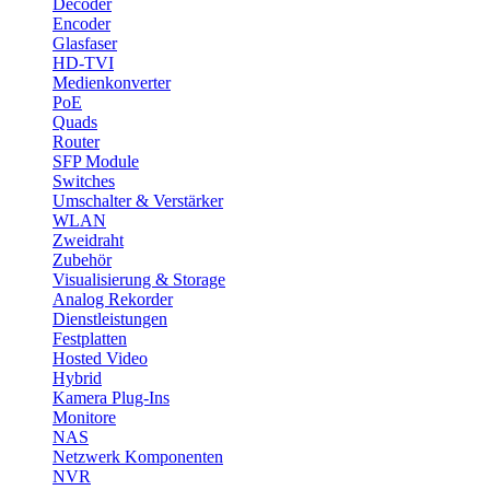
Decoder
Encoder
Glasfaser
HD-TVI
Medienkonverter
PoE
Quads
Router
SFP Module
Switches
Umschalter & Verstärker
WLAN
Zweidraht
Zubehör
Visualisierung & Storage
Analog Rekorder
Dienstleistungen
Festplatten
Hosted Video
Hybrid
Kamera Plug-Ins
Monitore
NAS
Netzwerk Komponenten
NVR