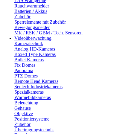
TAS Wählgeräte
Rauchwarnmelder
Batterien / Akkus
Zubehör
Sperrelemente mit Zubehör
Bewegungsmelder
MK / RSK / GBM / Tech. Sensoren
Videoüberwachung
Kameratechnik
Analog HD-Kameras
Boxed Type Kameras
Bullet Kameras
Fix Domes
Panorama
PTZ Domes
Remote Head Kameras
Sentech Industriekameras
Spezialkameras
Wärmebildkameras
Beleuchtung
Gehäuse
Objektive
Positioniersysteme
Zubehör
Übertragungstechnik