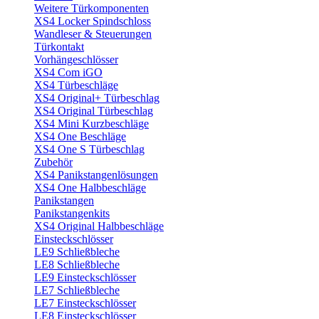
Weitere Türkomponenten
XS4 Locker Spindschloss
Wandleser & Steuerungen
Türkontakt
Vorhängeschlösser
XS4 Com iGO
XS4 Türbeschläge
XS4 Original+ Türbeschlag
XS4 Original Türbeschlag
XS4 Mini Kurzbeschläge
XS4 One Beschläge
XS4 One S Türbeschlag
Zubehör
XS4 Panikstangenlösungen
XS4 One Halbbeschläge
Panikstangen
Panikstangenkits
XS4 Original Halbbeschläge
Einsteckschlösser
LE9 Schließbleche
LE8 Schließbleche
LE9 Einsteckschlösser
LE7 Schließbleche
LE7 Einsteckschlösser
LE8 Einsteckschlösser