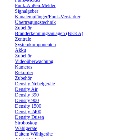
Funk-Außen-Melder
Signalgeber
Kanalempfänger/Funk-Verstärker
Übertragungstechnik
Zubehör
Branderkennungsanlagen (BEKA)
Zentrale
Systemkomponenten
Akku
Zubehör
Videoüberwachung
Kameras
Rekorder
Zubehör
Density Nebelgeräte
Density Air
Density 390
Density 900
Density 1500
Density 2400
Density Düsen
Stroboskop
Wählgeräte
Daitem Wählgeräte