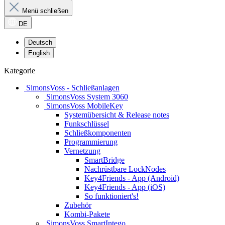
Menü schließen
DE
Deutsch
English
Kategorie
SimonsVoss - Schließanlagen
SimonsVoss System 3060
SimonsVoss MobileKey
Systemübersicht & Release notes
Funkschlüssel
Schließkomponenten
Programmierung
Vernetzung
SmartBridge
Nachrüstbare LockNodes
Key4Friends - App (Android)
Key4Friends - App (iOS)
So funktioniert's!
Zubehör
Kombi-Pakete
SimonsVoss SmartIntego