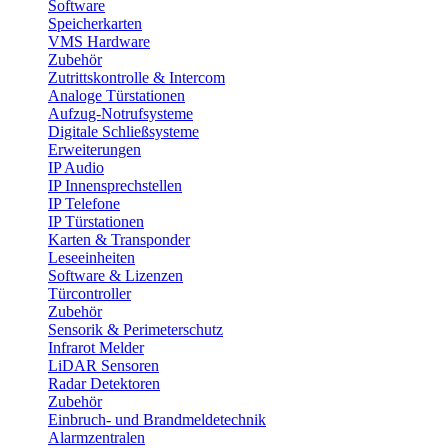
Software
Speicherkarten
VMS Hardware
Zubehör
Zutrittskontrolle & Intercom
Analoge Türstationen
Aufzug-Notrufsysteme
Digitale Schließsysteme
Erweiterungen
IP Audio
IP Innensprechstellen
IP Telefone
IP Türstationen
Karten & Transponder
Leseeinheiten
Software & Lizenzen
Türcontroller
Zubehör
Sensorik & Perimeterschutz
Infrarot Melder
LiDAR Sensoren
Radar Detektoren
Zubehör
Einbruch- und Brandmeldetechnik
Alarmzentralen