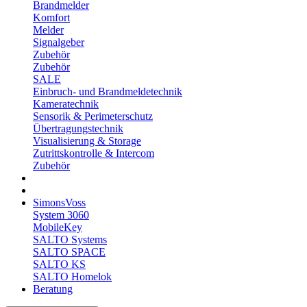
Brandmelder
Komfort
Melder
Signalgeber
Zubehör
Zubehör
SALE
Einbruch- und Brandmeldetechnik
Kameratechnik
Sensorik & Perimeterschutz
Übertragungstechnik
Visualisierung & Storage
Zutrittskontrolle & Intercom
Zubehör
SimonsVoss
System 3060
MobileKey
SALTO Systems
SALTO SPACE
SALTO KS
SALTO Homelok
Beratung