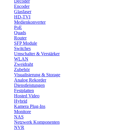
Decoder
Encoder
Glasfaser
HD-TVI
Medienkonverter
PoE
Quads
Router
SFP Module
Switches
Umschalter & Verstärker
WLAN
Zweidraht
Zubehör
Visualisierung & Storage
Analog Rekorder
Dienstleistungen
Festplatten
Hosted Video
Hybrid
Kamera Plug-Ins
Monitore
NAS
Netzwerk Komponenten
NVR