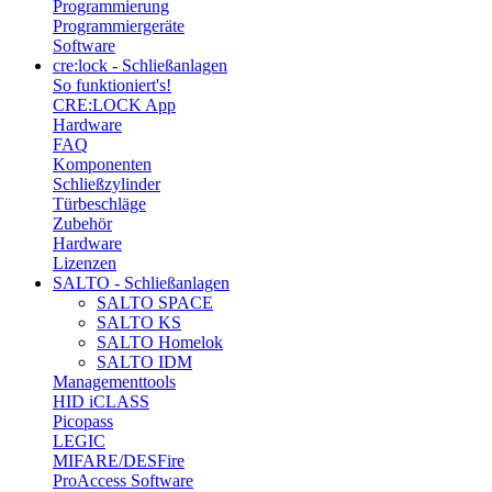
Programmierung
Programmiergeräte
Software
cre:lock - Schließanlagen
So funktioniert's!
CRE:LOCK App
Hardware
FAQ
Komponenten
Schließzylinder
Türbeschläge
Zubehör
Hardware
Lizenzen
SALTO - Schließanlagen
SALTO SPACE
SALTO KS
SALTO Homelok
SALTO IDM
Managementtools
HID iCLASS
Picopass
LEGIC
MIFARE/DESFire
ProAccess Software