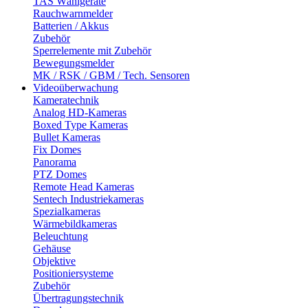
TAS Wählgeräte
Rauchwarnmelder
Batterien / Akkus
Zubehör
Sperrelemente mit Zubehör
Bewegungsmelder
MK / RSK / GBM / Tech. Sensoren
Videoüberwachung
Kameratechnik
Analog HD-Kameras
Boxed Type Kameras
Bullet Kameras
Fix Domes
Panorama
PTZ Domes
Remote Head Kameras
Sentech Industriekameras
Spezialkameras
Wärmebildkameras
Beleuchtung
Gehäuse
Objektive
Positioniersysteme
Zubehör
Übertragungstechnik