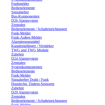
Funkmelder
Bedienelemente
Signalgeber
Bus-Komponenten
D26 Alarmsystem
Zentralen
Bedienelemente / Schalteinrichtungen
Funk-Melder
Funk-Außen-Melder
Alarmierungsmittel
Kanalempfänger / Verstärker
TWG und TWG Module
Zubehör
D24 Alarmsystem
Zentralen
Systemkomponenten
Bedienelemente
Funk-Melder
Signalgeber Draht / Funk
Haustechn. Daitem-Sensoren
Zubehör
D20 Alarmsystem
Zentralen
Bedienelemente / Schalteinrichtungen
Funk-Melder