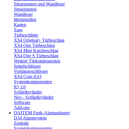
Steuerungen und Wandleser
Steuerungen
Wandleser
Identmedien
Karten
Tags
Türbeschläge
XS4 Original+ Türbeschlag
XS4 One Türbeschlag
XS4 Mini Kurzbeschlag
XS4 One S Türbeschlag
Weitere Türkomponenten
Spindschlösser
Vorhängeschlösser
XS4 Com iGO
Systemkomponenten
IQ 3.0
Schließzylinder
Neo - Schließzylinder
Software
Add-ons
DAITEM Funk-Alarmanlagen
D34 Alarmsystem
Zentrale
Systemkomponenten