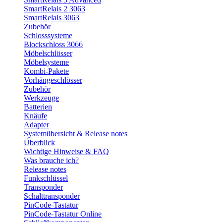
SmartRelais 2 3063
SmartRelais 3063
Zubehör
Schlosssysteme
Blockschloss 3066
Möbelschlösser
Möbelsysteme
Kombi-Pakete
Vorhängeschlösser
Zubehör
Werkzeuge
Batterien
Knäufe
Adapter
Systemübersicht & Release notes
Überblick
Wichtige Hinweise & FAQ
Was brauche ich?
Release notes
Funkschlüssel
Transponder
Schalttransponder
PinCode-Tastatur
PinCode-Tastatur Online