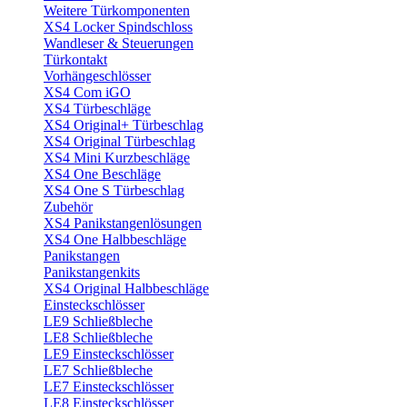
Weitere Türkomponenten
XS4 Locker Spindschloss
Wandleser & Steuerungen
Türkontakt
Vorhängeschlösser
XS4 Com iGO
XS4 Türbeschläge
XS4 Original+ Türbeschlag
XS4 Original Türbeschlag
XS4 Mini Kurzbeschläge
XS4 One Beschläge
XS4 One S Türbeschlag
Zubehör
XS4 Panikstangenlösungen
XS4 One Halbbeschläge
Panikstangen
Panikstangenkits
XS4 Original Halbbeschläge
Einsteckschlösser
LE9 Schließbleche
LE8 Schließbleche
LE9 Einsteckschlösser
LE7 Schließbleche
LE7 Einsteckschlösser
LE8 Einsteckschlösser