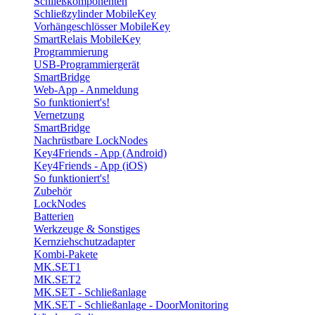
Schließkomponenten
Schließzylinder MobileKey
Vorhängeschlösser MobileKey
SmartRelais MobileKey
Programmierung
USB-Programmiergerät
SmartBridge
Web-App - Anmeldung
So funktioniert's!
Vernetzung
SmartBridge
Nachrüstbare LockNodes
Key4Friends - App (Android)
Key4Friends - App (iOS)
So funktioniert's!
Zubehör
LockNodes
Batterien
Werkzeuge & Sonstiges
Kernziehschutzadapter
Kombi-Pakete
MK.SET1
MK.SET2
MK.SET - Schließanlage
MK.SET - Schließanlage - DoorMonitoring