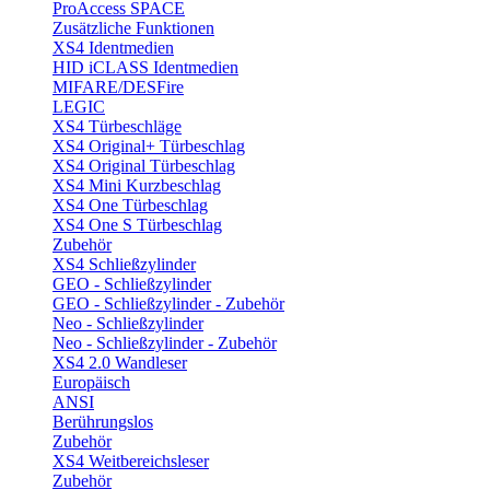
ProAccess SPACE
Zusätzliche Funktionen
XS4 Identmedien
HID iCLASS Identmedien
MIFARE/DESFire
LEGIC
XS4 Türbeschläge
XS4 Original+ Türbeschlag
XS4 Original Türbeschlag
XS4 Mini Kurzbeschlag
XS4 One Türbeschlag
XS4 One S Türbeschlag
Zubehör
XS4 Schließzylinder
GEO - Schließzylinder
GEO - Schließzylinder - Zubehör
Neo - Schließzylinder
Neo - Schließzylinder - Zubehör
XS4 2.0 Wandleser
Europäisch
ANSI
Berührungslos
Zubehör
XS4 Weitbereichsleser
Zubehör