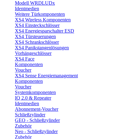
Modell WRDLUDx
Identmedien
Weitere Türkomponenten
XS4 Wireless Komponenten
XS4 Einsteckschlösser
XS4 Energiesparschalter ESD
XS4 Türsteuerungen
XS4 Schrankschlösser
XS4 Panikstangenlösungen
Vorhängeschlösser
XS4 Face
Komponenten
Voucher
XS4 Sense Energiemanagement
Komponenten
Voucher
Systemkomponenten
IQ 2.0 & Repeater
Identmedien
Abonnement-Voucher
Schließzylinder
GEO - Schließzylinder
Zubehör
Neo - Schließzylinder
Zubehör