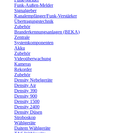
Funk-Außen-Melder
Signalgeber
Kanalempfänger/Funk-Verstärker
Übertragungstechnik
Zubehör
Branderkennungsanlagen (BEKA)
Zentrale
Systemkomponenten
Akku
Zubehör
Videoüberwachung
Kameras
Rekorder
Zubehör
Density Nebelgeräte
Density Air
Density 390
Density 900
Density 1500
Density 2400
Density Düsen
Stroboskop
Wählgeräte
Daitem Wählgeräte