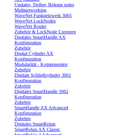
Updates, Treiber, Release notes
Multinetworking
WaveNet Funknetzwerk 3065
WaveNet LockNodes
WaveNet Router
Zubehör & LockNode Lizenzen
Digitales SmartHandle AX
Konfiguration
Zubehör
Digital Cylinder AX
Konfiguration
Modularität - Komponenten
Zubehör
Digitale Schließzylinder 3061
Konfiguration
Zubehör
Digitales SmartHandle 3062
Konfiguration
Zubehör
SmartHandle AX Advanced
Konfiguration
Zubehör
Digitales SmartRelais
SmartRelais AX Classic
SmartRelais 3 Advanced