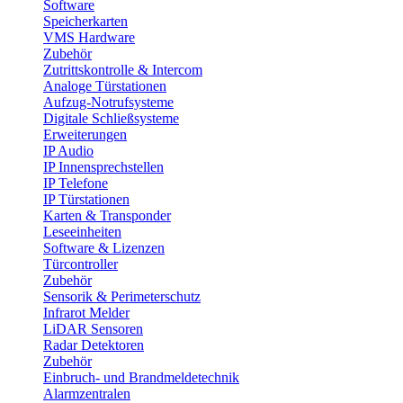
Software
Speicherkarten
VMS Hardware
Zubehör
Zutrittskontrolle & Intercom
Analoge Türstationen
Aufzug-Notrufsysteme
Digitale Schließsysteme
Erweiterungen
IP Audio
IP Innensprechstellen
IP Telefone
IP Türstationen
Karten & Transponder
Leseeinheiten
Software & Lizenzen
Türcontroller
Zubehör
Sensorik & Perimeterschutz
Infrarot Melder
LiDAR Sensoren
Radar Detektoren
Zubehör
Einbruch- und Brandmeldetechnik
Alarmzentralen