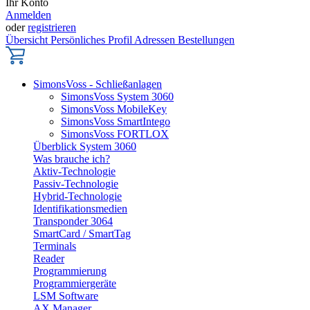
Ihr Konto
Anmelden
oder
registrieren
Übersicht
Persönliches Profil
Adressen
Bestellungen
SimonsVoss - Schließanlagen
SimonsVoss System 3060
SimonsVoss MobileKey
SimonsVoss SmartIntego
SimonsVoss FORTLOX
Überblick System 3060
Was brauche ich?
Aktiv-Technologie
Passiv-Technologie
Hybrid-Technologie
Identifikationsmedien
Transponder 3064
SmartCard / SmartTag
Terminals
Reader
Programmierung
Programmiergeräte
LSM Software
AX Manager