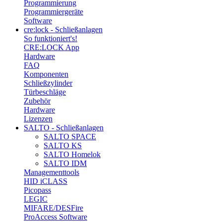
Programmierung
Programmiergeräte
Software
cre:lock - Schließanlagen
So funktioniert's!
CRE:LOCK App
Hardware
FAQ
Komponenten
Schließzylinder
Türbeschläge
Zubehör
Hardware
Lizenzen
SALTO - Schließanlagen
SALTO SPACE
SALTO KS
SALTO Homelok
SALTO IDM
Managementtools
HID iCLASS
Picopass
LEGIC
MIFARE/DESFire
ProAccess Software