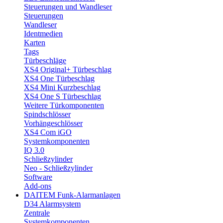
Steuerungen und Wandleser
Steuerungen
Wandleser
Identmedien
Karten
Tags
Türbeschläge
XS4 Original+ Türbeschlag
XS4 One Türbeschlag
XS4 Mini Kurzbeschlag
XS4 One S Türbeschlag
Weitere Türkomponenten
Spindschlösser
Vorhängeschlösser
XS4 Com iGO
Systemkomponenten
IQ 3.0
Schließzylinder
Neo - Schließzylinder
Software
Add-ons
DAITEM Funk-Alarmanlagen
D34 Alarmsystem
Zentrale
Systemkomponenten