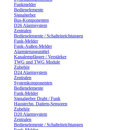
Funkmelder
Bedienelemente
Signalgeber
Bus-Komponenten
D26 Alarmsystem
Zentralen
Bedienelemente / Schalteinrichtungen
Funk-Melder
Funk-Außen-Melder
Alarmierungsmittel
Kanalempfänger / Verstärker
TWG und TWG Module
Zubehör
D24 Alarmsystem
Zentralen
Systemkomponenten
Bedienelemente
Funk-Melder
Signalgeber Draht / Funk
Haustechn. Daitem-Sensoren
Zubehör
D20 Alarmsystem
Zentralen
Bedienelemente / Schalteinrichtungen
Funk-Melder