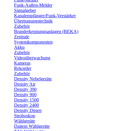
Funk-Außen-Melder
Signalgeber
Kanalempfänger/Funk-Verstärker
Übertragungstechnik
Zubehör
Branderkennungsanlagen (BEKA)
Zentrale
Systemkomponenten
Akku
Zubehör
Videoüberwachung
Kameras
Rekorder
Zubehör
Density Nebelgeräte
Density Air
Density 390
Density 900
Density 1500
Density 2400
Density Düsen
Stroboskop
Wählgeräte
Daitem Wählgeräte