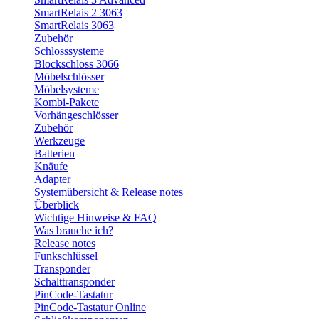
SmartRelais 2 3063
SmartRelais 3063
Zubehör
Schlosssysteme
Blockschloss 3066
Möbelschlösser
Möbelsysteme
Kombi-Pakete
Vorhängeschlösser
Zubehör
Werkzeuge
Batterien
Knäufe
Adapter
Systemübersicht & Release notes
Überblick
Wichtige Hinweise & FAQ
Was brauche ich?
Release notes
Funkschlüssel
Transponder
Schalttransponder
PinCode-Tastatur
PinCode-Tastatur Online