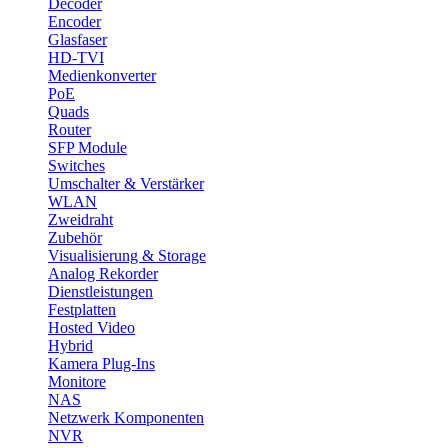
Decoder
Encoder
Glasfaser
HD-TVI
Medienkonverter
PoE
Quads
Router
SFP Module
Switches
Umschalter & Verstärker
WLAN
Zweidraht
Zubehör
Visualisierung & Storage
Analog Rekorder
Dienstleistungen
Festplatten
Hosted Video
Hybrid
Kamera Plug-Ins
Monitore
NAS
Netzwerk Komponenten
NVR