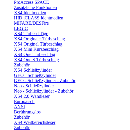
ProAccess SPACE
Zusätzliche Funktionen
XS4 Identmedien
HID iCLASS Identmedien
MIFARE/DESFire
LEGIC
XS4 Türbeschläge
XS4 Original+ Türbeschlag
XS4 Original Türbeschlag
XS4 Mini Kurzbeschlag
XS4 One Türbeschlag
XS4 One S Türbeschlag
Zubehör
XS4 Schließzylinder
GEO - Schließzylinder
GEO - Schließzylinder - Zubehör
Neo - Schließzylinder
Neo - Schließzylinder - Zubehör
XS4 2.0 Wandleser
Europäisch
ANSI
Berührungslos
Zubehör
XS4 Weitbereichsleser
Zubehör