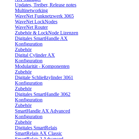
Updates, Treiber, Release notes
Multinetworking
WaveNet Funknetzwerk 3065
WaveNet LockNodes
WaveNet Router
Zubehör & LockNode Lizenzen
Digitales SmartHandle AX
Konfiguration
Zubehör
Digital Cylinder AX
Konfiguration
Modularität - Komponenten
Zubehör
Digitale Schließzylinder 3061
Konfiguration
Zubehör
Digitales SmartHandle 3062
Konfiguration
Zubehör
SmartHandle AX Advanced
Konfiguration
Zubehör
Digitales SmartRelais
SmartRelais AX Classic
SmartRelais 3 Advanced