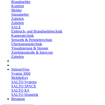
Brandmelder
Komfort
Melder
Signalgeber
Zubehör
Zubehör
SALE
Einbruch- und Brandmeldetechnik
Kameratechnik
Sensorik & Perimeterschutz
Übertragungstechnik
Visualisierung & Storage
Zutrittskontrolle & Intercom
Zubehör
SimonsVoss
System 3060
MobileKey
SALTO Systems
SALTO SPACE
SALTO KS
SALTO Homelok
Beratung