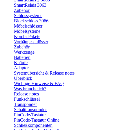
SmartRelais 3063
Zubehör
Schlosssysteme
Blockschloss 3066
Möbelschlösser
Möbelsysteme
Kombi-Pakete
Vorhängeschlösser
Zubehör
Werkzeuge
Batterien
Knäufe
Adapter
Systemübersicht & Release notes
Überblick
Wichtige Hinweise & FAQ
Was brauche ich?
Release notes
Funkschlüssel
Transponder
Schalttransponder
PinCode-Tastatur
PinCode-Tastatur Online
Schließkomponenten