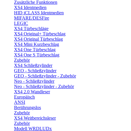
Zusätzliche Funktionen
XS4 Identmedien
HID iCLASS Identmedien
MIFARE/DESFire
LEGIC
XS4 Türbeschläge
XS4 Original+ Türbeschlag
XS4 Original Türbeschlag
XS4 Mini Kurzbeschlag
XS4 One Türbeschlag
XS4 One S Türbeschlag
Zubehör
XS4 Schließzylinder
GEO - Schließzylinder
GEO - Schließzylinder - Zubehör
Neo - Schließzylinder
Neo - Schließzylinder - Zubehör
XS4 2.0 Wandleser
Europäisch
ANSI
Berührungslos
Zubehör
XS4 Weitbereichsleser
Zubehör
Modell WRDLUDx