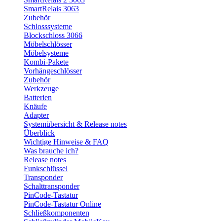
SmartRelais 3063
Zubehör
Schlosssysteme
Blockschloss 3066
Möbelschlösser
Möbelsysteme
Kombi-Pakete
Vorhängeschlösser
Zubehör
Werkzeuge
Batterien
Knäufe
Adapter
Systemübersicht & Release notes
Überblick
Wichtige Hinweise & FAQ
Was brauche ich?
Release notes
Funkschlüssel
Transponder
Schalttransponder
PinCode-Tastatur
PinCode-Tastatur Online
Schließkomponenten