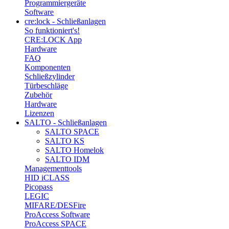
Programmiergeräte
Software
cre:lock - Schließanlagen
So funktioniert's!
CRE:LOCK App
Hardware
FAQ
Komponenten
Schließzylinder
Türbeschläge
Zubehör
Hardware
Lizenzen
SALTO - Schließanlagen
SALTO SPACE
SALTO KS
SALTO Homelok
SALTO IDM
Managementtools
HID iCLASS
Picopass
LEGIC
MIFARE/DESFire
ProAccess Software
ProAccess SPACE