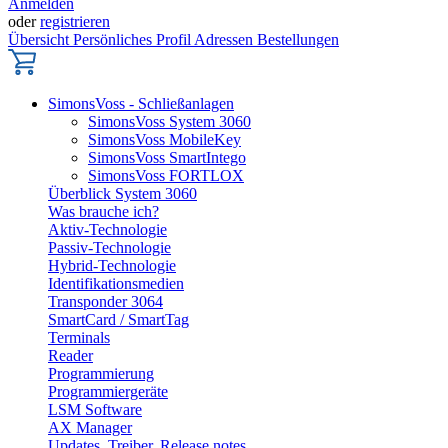
Anmelden
oder
registrieren
Übersicht
Persönliches Profil
Adressen
Bestellungen
SimonsVoss - Schließanlagen
SimonsVoss System 3060
SimonsVoss MobileKey
SimonsVoss SmartIntego
SimonsVoss FORTLOX
Überblick System 3060
Was brauche ich?
Aktiv-Technologie
Passiv-Technologie
Hybrid-Technologie
Identifikationsmedien
Transponder 3064
SmartCard / SmartTag
Terminals
Reader
Programmierung
Programmiergeräte
LSM Software
AX Manager
Updates, Treiber, Release notes