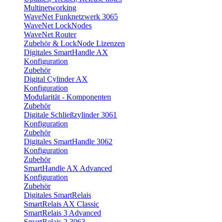
Multinetworking
WaveNet Funknetzwerk 3065
WaveNet LockNodes
WaveNet Router
Zubehör & LockNode Lizenzen
Digitales SmartHandle AX
Konfiguration
Zubehör
Digital Cylinder AX
Konfiguration
Modularität - Komponenten
Zubehör
Digitale Schließzylinder 3061
Konfiguration
Zubehör
Digitales SmartHandle 3062
Konfiguration
Zubehör
SmartHandle AX Advanced
Konfiguration
Zubehör
Digitales SmartRelais
SmartRelais AX Classic
SmartRelais 3 Advanced
SmartRelais 2 3063