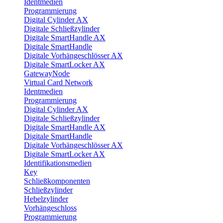
Identmedien
Programmierung
Digital Cylinder AX
Digitale Schließzylinder
Digitale SmartHandle AX
Digitale SmartHandle
Digitale Vorhängeschlösser AX
Digitale SmartLocker AX
GatewayNode
Virtual Card Network
Identmedien
Programmierung
Digital Cylinder AX
Digitale Schließzylinder
Digitale SmartHandle AX
Digitale SmartHandle
Digitale Vorhängeschlösser AX
Digitale SmartLocker AX
Identifikationsmedien
Key
Schließkomponenten
Schließzylinder
Hebelzylinder
Vorhängeschloss
Programmierung