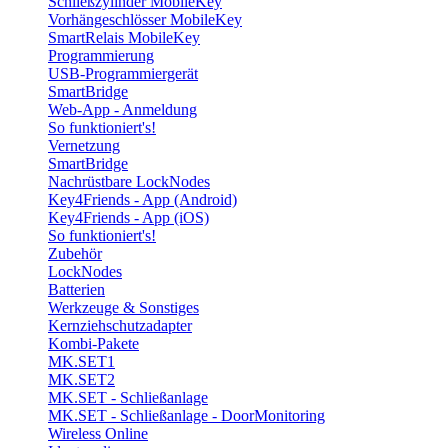
Schließzylinder MobileKey
Vorhängeschlösser MobileKey
SmartRelais MobileKey
Programmierung
USB-Programmiergerät
SmartBridge
Web-App - Anmeldung
So funktioniert's!
Vernetzung
SmartBridge
Nachrüstbare LockNodes
Key4Friends - App (Android)
Key4Friends - App (iOS)
So funktioniert's!
Zubehör
LockNodes
Batterien
Werkzeuge & Sonstiges
Kernziehschutzadapter
Kombi-Pakete
MK.SET1
MK.SET2
MK.SET - Schließanlage
MK.SET - Schließanlage - DoorMonitoring
Wireless Online