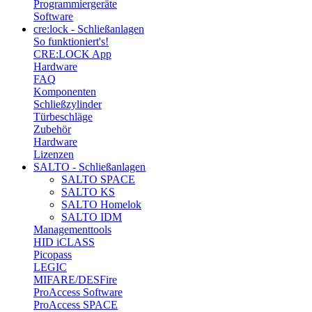
Programmiergeräte
Software
cre:lock - Schließanlagen
So funktioniert's!
CRE:LOCK App
Hardware
FAQ
Komponenten
Schließzylinder
Türbeschläge
Zubehör
Hardware
Lizenzen
SALTO - Schließanlagen
SALTO SPACE
SALTO KS
SALTO Homelok
SALTO IDM
Managementtools
HID iCLASS
Picopass
LEGIC
MIFARE/DESFire
ProAccess Software
ProAccess SPACE