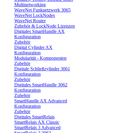
Multinetworking
WaveNet Funknetzwerk 3065
WaveNet LockNodes
WaveNet Router
Zubehör & LockNode Lizenzen
Digitales SmartHandle AX
Konfiguration
Zubehör
Digital Cylinder AX
Konfiguration
Modularität - Komponenten
Zubehör
Digitale Schließzylinder 3061
Konfiguration
Zubehör
Digitales SmartHandle 3062
Konfiguration
Zubehör
SmartHandle AX Advanced
Konfiguration
Zubehör
Digitales SmartRelais
SmartRelais AX Classic
SmartRelais 3 Advanced
SmartRelais 2 3063