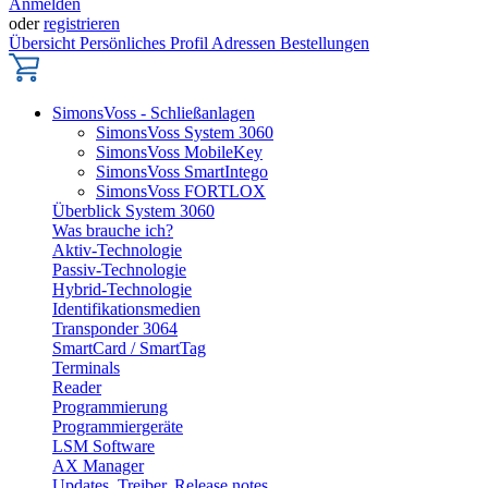
Anmelden
oder
registrieren
Übersicht
Persönliches Profil
Adressen
Bestellungen
SimonsVoss - Schließanlagen
SimonsVoss System 3060
SimonsVoss MobileKey
SimonsVoss SmartIntego
SimonsVoss FORTLOX
Überblick System 3060
Was brauche ich?
Aktiv-Technologie
Passiv-Technologie
Hybrid-Technologie
Identifikationsmedien
Transponder 3064
SmartCard / SmartTag
Terminals
Reader
Programmierung
Programmiergeräte
LSM Software
AX Manager
Updates, Treiber, Release notes