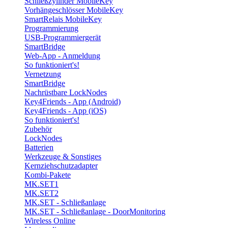
Schließzylinder MobileKey
Vorhängeschlösser MobileKey
SmartRelais MobileKey
Programmierung
USB-Programmiergerät
SmartBridge
Web-App - Anmeldung
So funktioniert's!
Vernetzung
SmartBridge
Nachrüstbare LockNodes
Key4Friends - App (Android)
Key4Friends - App (iOS)
So funktioniert's!
Zubehör
LockNodes
Batterien
Werkzeuge & Sonstiges
Kernziehschutzadapter
Kombi-Pakete
MK.SET1
MK.SET2
MK.SET - Schließanlage
MK.SET - Schließanlage - DoorMonitoring
Wireless Online