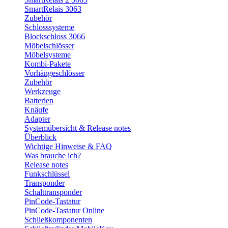
SmartRelais 3063
Zubehör
Schlosssysteme
Blockschloss 3066
Möbelschlösser
Möbelsysteme
Kombi-Pakete
Vorhängeschlösser
Zubehör
Werkzeuge
Batterien
Knäufe
Adapter
Systemübersicht & Release notes
Überblick
Wichtige Hinweise & FAQ
Was brauche ich?
Release notes
Funkschlüssel
Transponder
Schalttransponder
PinCode-Tastatur
PinCode-Tastatur Online
Schließkomponenten