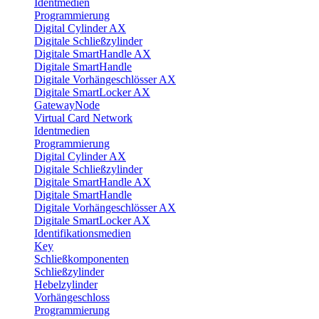
Identmedien
Programmierung
Digital Cylinder AX
Digitale Schließzylinder
Digitale SmartHandle AX
Digitale SmartHandle
Digitale Vorhängeschlösser AX
Digitale SmartLocker AX
GatewayNode
Virtual Card Network
Identmedien
Programmierung
Digital Cylinder AX
Digitale Schließzylinder
Digitale SmartHandle AX
Digitale SmartHandle
Digitale Vorhängeschlösser AX
Digitale SmartLocker AX
Identifikationsmedien
Key
Schließkomponenten
Schließzylinder
Hebelzylinder
Vorhängeschloss
Programmierung