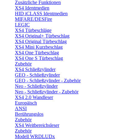
Zusätzliche Funktionen
XS4 Identmedien
HID iCLASS Identmedien
MIFARE/DESFire
LEGIC
XS4 Türbeschläge
XS4 Original+ Türbeschlag
XS4 Original Türbeschlag
XS4 Mini Kurzbeschlag
XS4 One Türbeschlag
XS4 One S Türbeschlag
Zubehör
XS4 Schließzylinder
GEO - Schließzylinder
GEO - Schließzylinder - Zubehör
Neo - Schließzylinder
Neo - Schließzylinder - Zubehör
XS4 2.0 Wandleser
Europäisch
ANSI
Berührungslos
Zubehör
XS4 Weitbereichsleser
Zubehör
Modell WRDLUDx