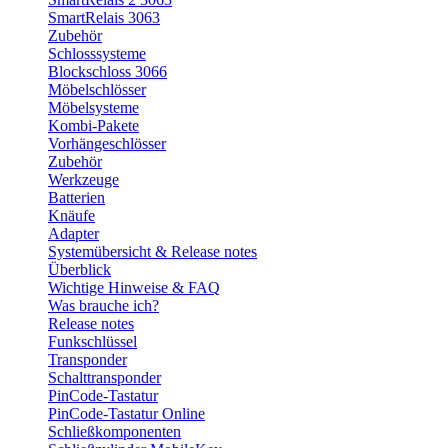
SmartRelais 3063
Zubehör
Schlosssysteme
Blockschloss 3066
Möbelschlösser
Möbelsysteme
Kombi-Pakete
Vorhängeschlösser
Zubehör
Werkzeuge
Batterien
Knäufe
Adapter
Systemübersicht & Release notes
Überblick
Wichtige Hinweise & FAQ
Was brauche ich?
Release notes
Funkschlüssel
Transponder
Schalttransponder
PinCode-Tastatur
PinCode-Tastatur Online
Schließkomponenten