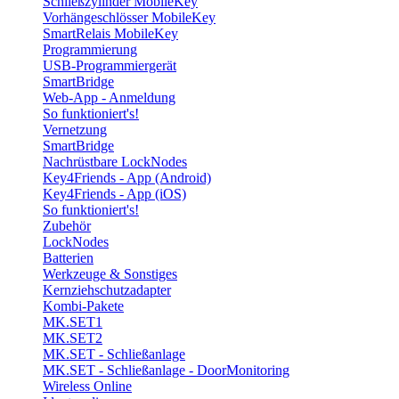
Schließzylinder MobileKey
Vorhängeschlösser MobileKey
SmartRelais MobileKey
Programmierung
USB-Programmiergerät
SmartBridge
Web-App - Anmeldung
So funktioniert's!
Vernetzung
SmartBridge
Nachrüstbare LockNodes
Key4Friends - App (Android)
Key4Friends - App (iOS)
So funktioniert's!
Zubehör
LockNodes
Batterien
Werkzeuge & Sonstiges
Kernziehschutzadapter
Kombi-Pakete
MK.SET1
MK.SET2
MK.SET - Schließanlage
MK.SET - Schließanlage - DoorMonitoring
Wireless Online