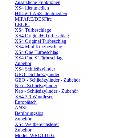
Zusätzliche Funktionen
XS4 Identmedien
HID iCLASS Identmedien
MIFARE/DESFire
LEGIC
XS4 Türbeschläge
XS4 Original+ Türbeschlag
XS4 Original Türbeschlag
XS4 Mini Kurzbeschlag
XS4 One Türbeschlag
XS4 One S Türbeschlag
Zubehör
XS4 Schließzylinder
GEO - Schließzylinder
GEO - Schließzylinder - Zubehör
Neo - Schließzylinder
Neo - Schließzylinder - Zubehör
XS4 2.0 Wandleser
Europäisch
ANSI
Berührungslos
Zubehör
XS4 Weitbereichsleser
Zubehör
Modell WRDLUDx