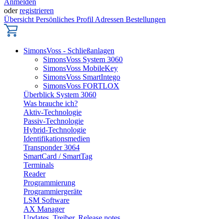
Anmelden
oder
registrieren
Übersicht
Persönliches Profil
Adressen
Bestellungen
SimonsVoss - Schließanlagen
SimonsVoss System 3060
SimonsVoss MobileKey
SimonsVoss SmartIntego
SimonsVoss FORTLOX
Überblick System 3060
Was brauche ich?
Aktiv-Technologie
Passiv-Technologie
Hybrid-Technologie
Identifikationsmedien
Transponder 3064
SmartCard / SmartTag
Terminals
Reader
Programmierung
Programmiergeräte
LSM Software
AX Manager
Updates, Treiber, Release notes