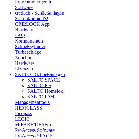
Programmiergeräte
Software
cre:lock - Schließanlagen
So funktioniert's!
CRE:LOCK App
Hardware
FAQ
Komponenten
Schließzylinder
Türbeschläge
Zubehör
Hardware
Lizenzen
SALTO - Schließanlagen
SALTO SPACE
SALTO KS
SALTO Homelok
SALTO IDM
Managementtools
HID iCLASS
Picopass
LEGIC
MIFARE/DESFire
ProAccess Software
ProAccess SPACE