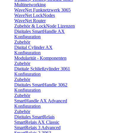
Multinetworking
WaveNet Funknetzwerk 3065
WaveNet LockNodes
WaveNet Router
Zubehör & LockNode Lizenzen
Digitales SmartHandle AX
Konfiguration
Zubehör
Digital Cylinder AX
Konfiguration
Modularität - Komponenten
Zubehör
Digitale Schließzylinder 3061
Konfiguration
Zubehör
Digitales SmartHandle 3062
Konfiguration
Zubehör
SmartHandle AX Advanced
Konfiguration
Zubehör
Digitales SmartRelais
SmartRelais AX Classic
SmartRelais 3 Advanced
SmartRelais 2 3063