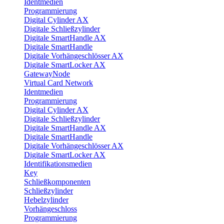
Identmedien
Programmierung
Digital Cylinder AX
Digitale Schließzylinder
Digitale SmartHandle AX
Digitale SmartHandle
Digitale Vorhängeschlösser AX
Digitale SmartLocker AX
GatewayNode
Virtual Card Network
Identmedien
Programmierung
Digital Cylinder AX
Digitale Schließzylinder
Digitale SmartHandle AX
Digitale SmartHandle
Digitale Vorhängeschlösser AX
Digitale SmartLocker AX
Identifikationsmedien
Key
Schließkomponenten
Schließzylinder
Hebelzylinder
Vorhängeschloss
Programmierung