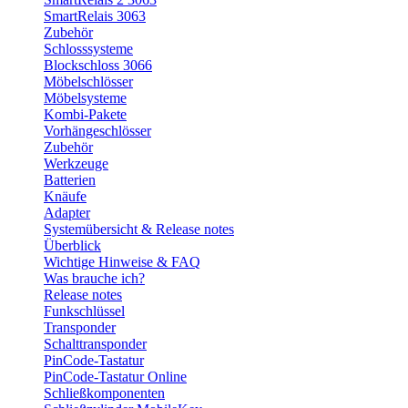
SmartRelais 3063
Zubehör
Schlosssysteme
Blockschloss 3066
Möbelschlösser
Möbelsysteme
Kombi-Pakete
Vorhängeschlösser
Zubehör
Werkzeuge
Batterien
Knäufe
Adapter
Systemübersicht & Release notes
Überblick
Wichtige Hinweise & FAQ
Was brauche ich?
Release notes
Funkschlüssel
Transponder
Schalttransponder
PinCode-Tastatur
PinCode-Tastatur Online
Schließkomponenten