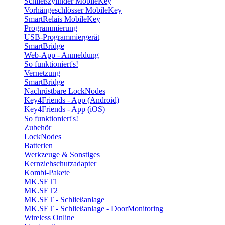
Schließzylinder MobileKey
Vorhängeschlösser MobileKey
SmartRelais MobileKey
Programmierung
USB-Programmiergerät
SmartBridge
Web-App - Anmeldung
So funktioniert's!
Vernetzung
SmartBridge
Nachrüstbare LockNodes
Key4Friends - App (Android)
Key4Friends - App (iOS)
So funktioniert's!
Zubehör
LockNodes
Batterien
Werkzeuge & Sonstiges
Kernziehschutzadapter
Kombi-Pakete
MK.SET1
MK.SET2
MK.SET - Schließanlage
MK.SET - Schließanlage - DoorMonitoring
Wireless Online