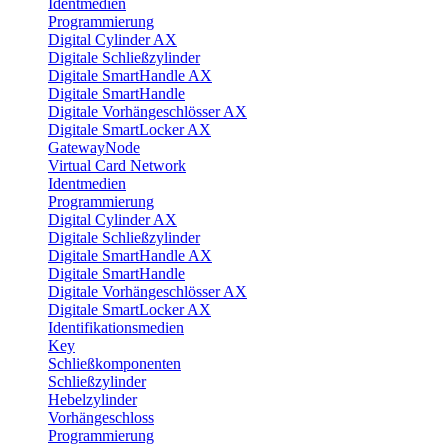
Identmedien
Programmierung
Digital Cylinder AX
Digitale Schließzylinder
Digitale SmartHandle AX
Digitale SmartHandle
Digitale Vorhängeschlösser AX
Digitale SmartLocker AX
GatewayNode
Virtual Card Network
Identmedien
Programmierung
Digital Cylinder AX
Digitale Schließzylinder
Digitale SmartHandle AX
Digitale SmartHandle
Digitale Vorhängeschlösser AX
Digitale SmartLocker AX
Identifikationsmedien
Key
Schließkomponenten
Schließzylinder
Hebelzylinder
Vorhängeschloss
Programmierung