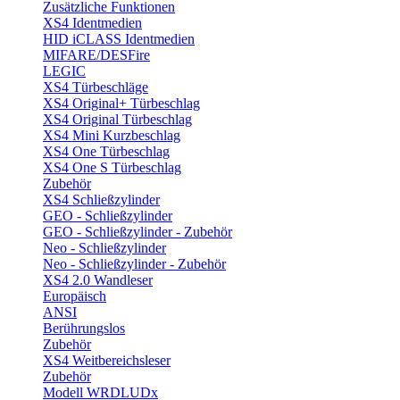
Zusätzliche Funktionen
XS4 Identmedien
HID iCLASS Identmedien
MIFARE/DESFire
LEGIC
XS4 Türbeschläge
XS4 Original+ Türbeschlag
XS4 Original Türbeschlag
XS4 Mini Kurzbeschlag
XS4 One Türbeschlag
XS4 One S Türbeschlag
Zubehör
XS4 Schließzylinder
GEO - Schließzylinder
GEO - Schließzylinder - Zubehör
Neo - Schließzylinder
Neo - Schließzylinder - Zubehör
XS4 2.0 Wandleser
Europäisch
ANSI
Berührungslos
Zubehör
XS4 Weitbereichsleser
Zubehör
Modell WRDLUDx