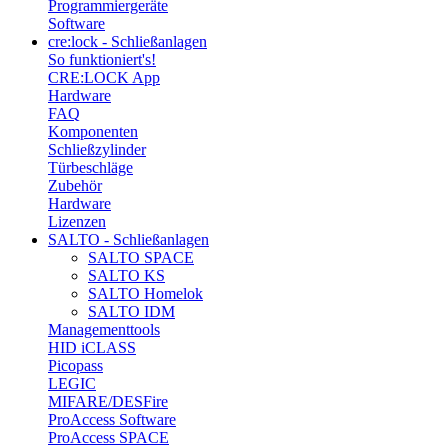
Programmiergeräte
Software
cre:lock - Schließanlagen
So funktioniert's!
CRE:LOCK App
Hardware
FAQ
Komponenten
Schließzylinder
Türbeschläge
Zubehör
Hardware
Lizenzen
SALTO - Schließanlagen
SALTO SPACE
SALTO KS
SALTO Homelok
SALTO IDM
Managementtools
HID iCLASS
Picopass
LEGIC
MIFARE/DESFire
ProAccess Software
ProAccess SPACE