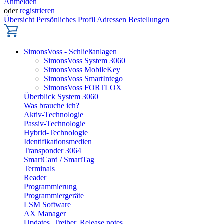
Anmelden
oder
registrieren
Übersicht
Persönliches Profil
Adressen
Bestellungen
SimonsVoss - Schließanlagen
SimonsVoss System 3060
SimonsVoss MobileKey
SimonsVoss SmartIntego
SimonsVoss FORTLOX
Überblick System 3060
Was brauche ich?
Aktiv-Technologie
Passiv-Technologie
Hybrid-Technologie
Identifikationsmedien
Transponder 3064
SmartCard / SmartTag
Terminals
Reader
Programmierung
Programmiergeräte
LSM Software
AX Manager
Updates, Treiber, Release notes