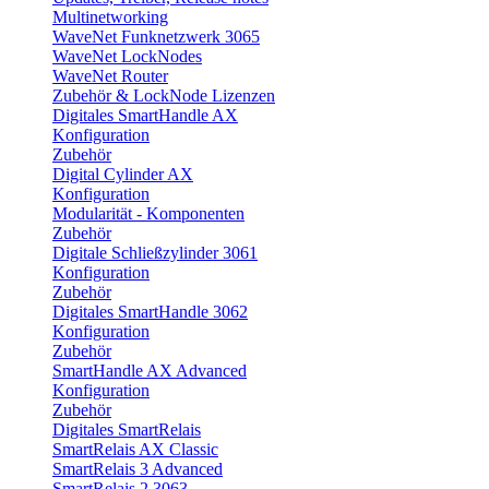
Multinetworking
WaveNet Funknetzwerk 3065
WaveNet LockNodes
WaveNet Router
Zubehör & LockNode Lizenzen
Digitales SmartHandle AX
Konfiguration
Zubehör
Digital Cylinder AX
Konfiguration
Modularität - Komponenten
Zubehör
Digitale Schließzylinder 3061
Konfiguration
Zubehör
Digitales SmartHandle 3062
Konfiguration
Zubehör
SmartHandle AX Advanced
Konfiguration
Zubehör
Digitales SmartRelais
SmartRelais AX Classic
SmartRelais 3 Advanced
SmartRelais 2 3063