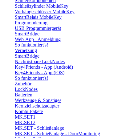
Schließkomponenten
Schließzylinder MobileKey
Vorhängeschlösser MobileKey
SmartRelais MobileKey
Programmierung
USB-Programmiergerät
SmartBridge
Web-App - Anmeldung
So funktioniert's!
Vernetzung
SmartBridge
Nachrüstbare LockNodes
Key4Friends - App (Android)
Key4Friends - App (iOS)
So funktioniert's!
Zubehör
LockNodes
Batterien
Werkzeuge & Sonstiges
Kernziehschutzadapter
Kombi-Pakete
MK.SET1
MK.SET2
MK.SET - Schließanlage
MK.SET - Schließanlage - DoorMonitoring