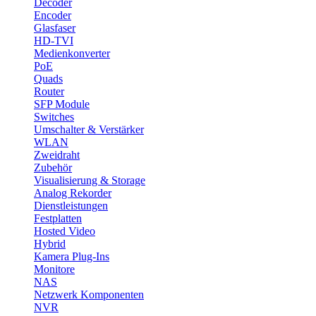
Decoder
Encoder
Glasfaser
HD-TVI
Medienkonverter
PoE
Quads
Router
SFP Module
Switches
Umschalter & Verstärker
WLAN
Zweidraht
Zubehör
Visualisierung & Storage
Analog Rekorder
Dienstleistungen
Festplatten
Hosted Video
Hybrid
Kamera Plug-Ins
Monitore
NAS
Netzwerk Komponenten
NVR