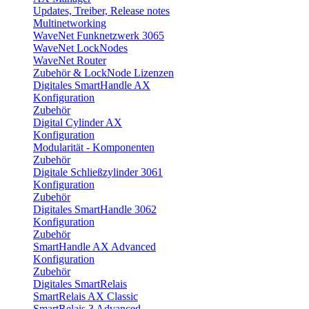
Updates, Treiber, Release notes
Multinetworking
WaveNet Funknetzwerk 3065
WaveNet LockNodes
WaveNet Router
Zubehör & LockNode Lizenzen
Digitales SmartHandle AX
Konfiguration
Zubehör
Digital Cylinder AX
Konfiguration
Modularität - Komponenten
Zubehör
Digitale Schließzylinder 3061
Konfiguration
Zubehör
Digitales SmartHandle 3062
Konfiguration
Zubehör
SmartHandle AX Advanced
Konfiguration
Zubehör
Digitales SmartRelais
SmartRelais AX Classic
SmartRelais 3 Advanced