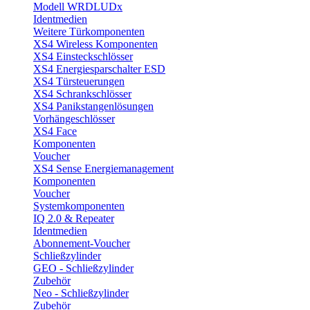
Modell WRDLUDx
Identmedien
Weitere Türkomponenten
XS4 Wireless Komponenten
XS4 Einsteckschlösser
XS4 Energiesparschalter ESD
XS4 Türsteuerungen
XS4 Schrankschlösser
XS4 Panikstangenlösungen
Vorhängeschlösser
XS4 Face
Komponenten
Voucher
XS4 Sense Energiemanagement
Komponenten
Voucher
Systemkomponenten
IQ 2.0 & Repeater
Identmedien
Abonnement-Voucher
Schließzylinder
GEO - Schließzylinder
Zubehör
Neo - Schließzylinder
Zubehör