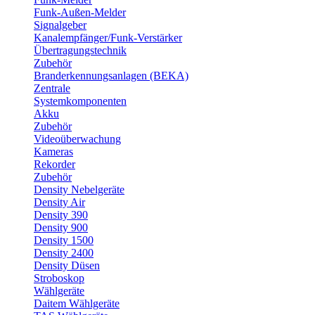
Funk-Außen-Melder
Signalgeber
Kanalempfänger/Funk-Verstärker
Übertragungstechnik
Zubehör
Branderkennungsanlagen (BEKA)
Zentrale
Systemkomponenten
Akku
Zubehör
Videoüberwachung
Kameras
Rekorder
Zubehör
Density Nebelgeräte
Density Air
Density 390
Density 900
Density 1500
Density 2400
Density Düsen
Stroboskop
Wählgeräte
Daitem Wählgeräte