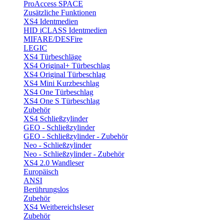
ProAccess SPACE
Zusätzliche Funktionen
XS4 Identmedien
HID iCLASS Identmedien
MIFARE/DESFire
LEGIC
XS4 Türbeschläge
XS4 Original+ Türbeschlag
XS4 Original Türbeschlag
XS4 Mini Kurzbeschlag
XS4 One Türbeschlag
XS4 One S Türbeschlag
Zubehör
XS4 Schließzylinder
GEO - Schließzylinder
GEO - Schließzylinder - Zubehör
Neo - Schließzylinder
Neo - Schließzylinder - Zubehör
XS4 2.0 Wandleser
Europäisch
ANSI
Berührungslos
Zubehör
XS4 Weitbereichsleser
Zubehör