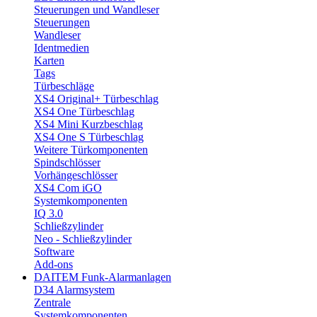
Steuerungen und Wandleser
Steuerungen
Wandleser
Identmedien
Karten
Tags
Türbeschläge
XS4 Original+ Türbeschlag
XS4 One Türbeschlag
XS4 Mini Kurzbeschlag
XS4 One S Türbeschlag
Weitere Türkomponenten
Spindschlösser
Vorhängeschlösser
XS4 Com iGO
Systemkomponenten
IQ 3.0
Schließzylinder
Neo - Schließzylinder
Software
Add-ons
DAITEM Funk-Alarmanlagen
D34 Alarmsystem
Zentrale
Systemkomponenten