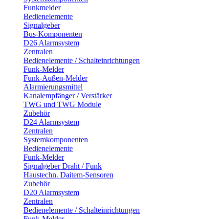
Funkmelder
Bedienelemente
Signalgeber
Bus-Komponenten
D26 Alarmsystem
Zentralen
Bedienelemente / Schalteinrichtungen
Funk-Melder
Funk-Außen-Melder
Alarmierungsmittel
Kanalempfänger / Verstärker
TWG und TWG Module
Zubehör
D24 Alarmsystem
Zentralen
Systemkomponenten
Bedienelemente
Funk-Melder
Signalgeber Draht / Funk
Haustechn. Daitem-Sensoren
Zubehör
D20 Alarmsystem
Zentralen
Bedienelemente / Schalteinrichtungen
Funk-Melder