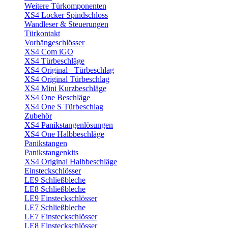
Weitere Türkomponenten
XS4 Locker Spindschloss
Wandleser & Steuerungen
Türkontakt
Vorhängeschlösser
XS4 Com iGO
XS4 Türbeschläge
XS4 Original+ Türbeschlag
XS4 Original Türbeschlag
XS4 Mini Kurzbeschläge
XS4 One Beschläge
XS4 One S Türbeschlag
Zubehör
XS4 Panikstangenlösungen
XS4 One Halbbeschläge
Panikstangen
Panikstangenkits
XS4 Original Halbbeschläge
Einsteckschlösser
LE9 Schließbleche
LE8 Schließbleche
LE9 Einsteckschlösser
LE7 Schließbleche
LE7 Einsteckschlösser
LE8 Einsteckschlösser