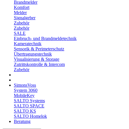
Brandmelder
Komfort
Melder
Signalgeber
Zubehör
Zubehör
SALE
Einbruch- und Brandmeldetechnik
Kameratechnik
Sensorik & Perimeterschutz
Übertragungstechnik
Visualisierung & Storage
Zutrittskontrolle & Intercom
Zubehör
SimonsVoss
System 3060
MobileKey
SALTO Systems
SALTO SPACE
SALTO KS
SALTO Homelok
Beratung