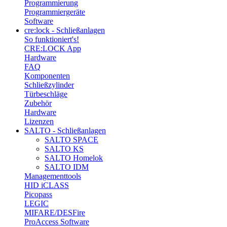
Programmierung
Programmiergeräte
Software
cre:lock - Schließanlagen
So funktioniert's!
CRE:LOCK App
Hardware
FAQ
Komponenten
Schließzylinder
Türbeschläge
Zubehör
Hardware
Lizenzen
SALTO - Schließanlagen
SALTO SPACE
SALTO KS
SALTO Homelok
SALTO IDM
Managementtools
HID iCLASS
Picopass
LEGIC
MIFARE/DESFire
ProAccess Software