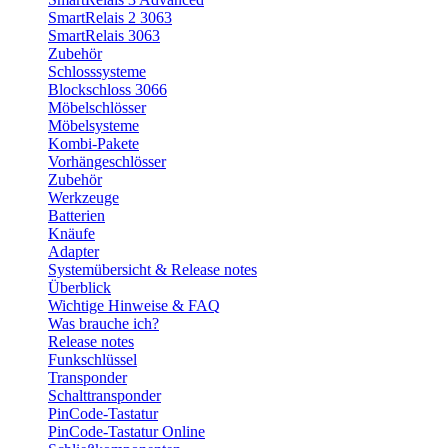
SmartRelais 2 3063
SmartRelais 3063
Zubehör
Schlosssysteme
Blockschloss 3066
Möbelschlösser
Möbelsysteme
Kombi-Pakete
Vorhängeschlösser
Zubehör
Werkzeuge
Batterien
Knäufe
Adapter
Systemübersicht & Release notes
Überblick
Wichtige Hinweise & FAQ
Was brauche ich?
Release notes
Funkschlüssel
Transponder
Schalttransponder
PinCode-Tastatur
PinCode-Tastatur Online