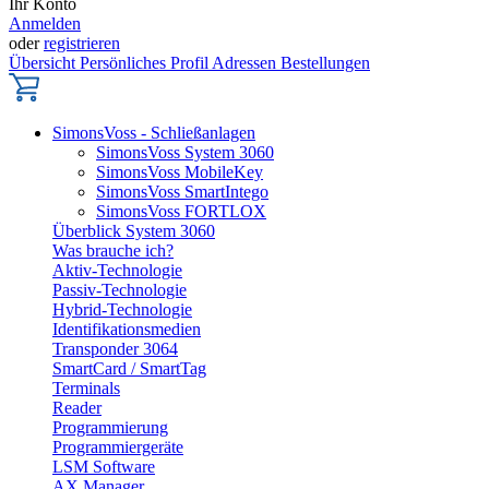
Ihr Konto
Anmelden
oder
registrieren
Übersicht
Persönliches Profil
Adressen
Bestellungen
SimonsVoss - Schließanlagen
SimonsVoss System 3060
SimonsVoss MobileKey
SimonsVoss SmartIntego
SimonsVoss FORTLOX
Überblick System 3060
Was brauche ich?
Aktiv-Technologie
Passiv-Technologie
Hybrid-Technologie
Identifikationsmedien
Transponder 3064
SmartCard / SmartTag
Terminals
Reader
Programmierung
Programmiergeräte
LSM Software
AX Manager