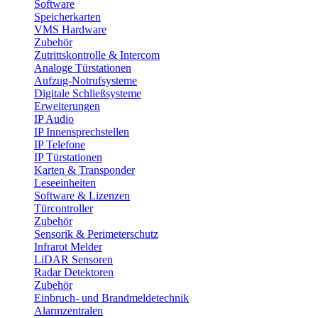
Software
Speicherkarten
VMS Hardware
Zubehör
Zutrittskontrolle & Intercom
Analoge Türstationen
Aufzug-Notrufsysteme
Digitale Schließsysteme
Erweiterungen
IP Audio
IP Innensprechstellen
IP Telefone
IP Türstationen
Karten & Transponder
Leseeinheiten
Software & Lizenzen
Türcontroller
Zubehör
Sensorik & Perimeterschutz
Infrarot Melder
LiDAR Sensoren
Radar Detektoren
Zubehör
Einbruch- und Brandmeldetechnik
Alarmzentralen