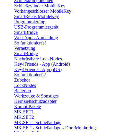
Schließkomponenten
Schließzylinder MobileKey
Vorhängeschlösser MobileKey
SmartRelais MobileKey
Programmierung
USB-Programmiergerät
SmartBridge
Web-App - Anmeldung
So funktioniert's!
Vernetzung
SmartBridge
Nachrüstbare LockNodes
Key4Friends - App (Android)
Key4Friends - App (iOS)
So funktioniert's!
Zubehör
LockNodes
Batterien
Werkzeuge & Sonstiges
Kernziehschutzadapter
Kombi-Pakete
MK.SET1
MK.SET2
MK.SET - Schließanlage
MK.SET - Schließanlage - DoorMonitoring