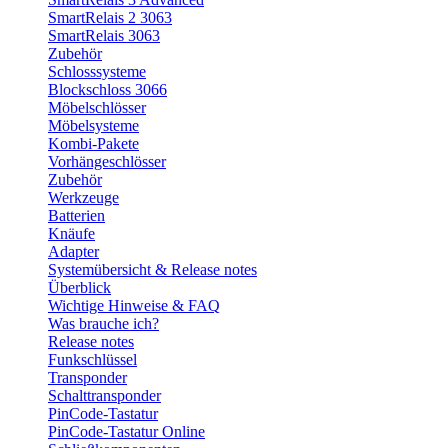
SmartRelais 2 3063
SmartRelais 3063
Zubehör
Schlosssysteme
Blockschloss 3066
Möbelschlösser
Möbelsysteme
Kombi-Pakete
Vorhängeschlösser
Zubehör
Werkzeuge
Batterien
Knäufe
Adapter
Systemübersicht & Release notes
Überblick
Wichtige Hinweise & FAQ
Was brauche ich?
Release notes
Funkschlüssel
Transponder
Schalttransponder
PinCode-Tastatur
PinCode-Tastatur Online