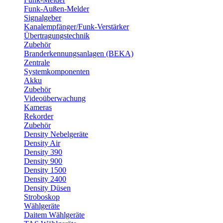
Funk-Außen-Melder
Signalgeber
Kanalempfänger/Funk-Verstärker
Übertragungstechnik
Zubehör
Branderkennungsanlagen (BEKA)
Zentrale
Systemkomponenten
Akku
Zubehör
Videoüberwachung
Kameras
Rekorder
Zubehör
Density Nebelgeräte
Density Air
Density 390
Density 900
Density 1500
Density 2400
Density Düsen
Stroboskop
Wählgeräte
Daitem Wählgeräte