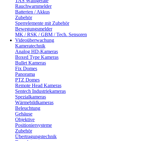
TAS Wählgeräte
Rauchwarnmelder
Batterien / Akkus
Zubehör
Sperrelemente mit Zubehör
Bewegungsmelder
MK / RSK / GBM / Tech. Sensoren
Videoüberwachung
Kameratechnik
Analog HD-Kameras
Boxed Type Kameras
Bullet Kameras
Fix Domes
Panorama
PTZ Domes
Remote Head Kameras
Sentech Industriekameras
Spezialkameras
Wärmebildkameras
Beleuchtung
Gehäuse
Objektive
Positioniersysteme
Zubehör
Übertragungstechnik