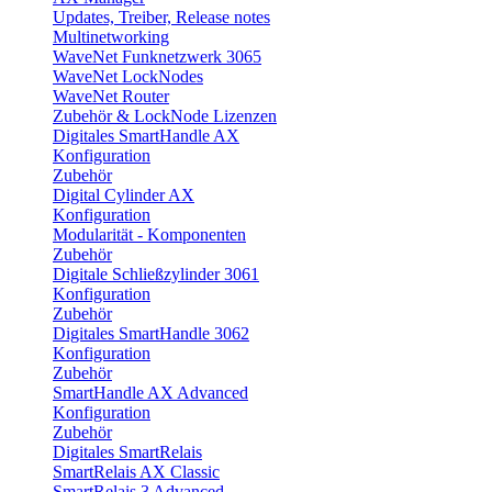
Updates, Treiber, Release notes
Multinetworking
WaveNet Funknetzwerk 3065
WaveNet LockNodes
WaveNet Router
Zubehör & LockNode Lizenzen
Digitales SmartHandle AX
Konfiguration
Zubehör
Digital Cylinder AX
Konfiguration
Modularität - Komponenten
Zubehör
Digitale Schließzylinder 3061
Konfiguration
Zubehör
Digitales SmartHandle 3062
Konfiguration
Zubehör
SmartHandle AX Advanced
Konfiguration
Zubehör
Digitales SmartRelais
SmartRelais AX Classic
SmartRelais 3 Advanced