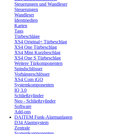
Steuerungen und Wandleser
Steuerungen
Wandleser
Identmedien
Karten
Tags
Türbeschläge
XS4 Original+ Türbeschlag
XS4 One Türbeschlag
XS4 Mini Kurzbeschlag
XS4 One S Türbeschlag
Weitere Türkomponenten
Spindschlösser
Vorhängeschlösser
XS4 Com iGO
Systemkomponenten
IQ 3.0
Schließzylinder
Neo - Schließzylinder
Software
Add-ons
DAITEM Funk-Alarmanlagen
D34 Alarmsystem
Zentrale
Systemkomponenten