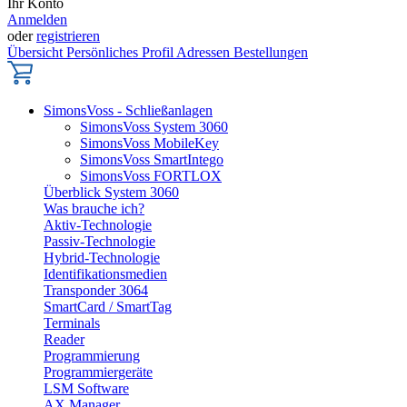
Ihr Konto
Anmelden
oder
registrieren
Übersicht
Persönliches Profil
Adressen
Bestellungen
SimonsVoss - Schließanlagen
SimonsVoss System 3060
SimonsVoss MobileKey
SimonsVoss SmartIntego
SimonsVoss FORTLOX
Überblick System 3060
Was brauche ich?
Aktiv-Technologie
Passiv-Technologie
Hybrid-Technologie
Identifikationsmedien
Transponder 3064
SmartCard / SmartTag
Terminals
Reader
Programmierung
Programmiergeräte
LSM Software
AX Manager