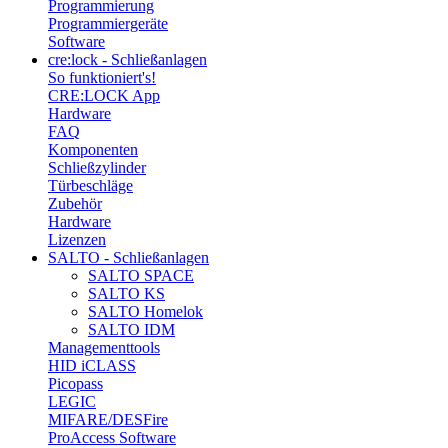
Programmierung
Programmiergeräte
Software
cre:lock - Schließanlagen
So funktioniert's!
CRE:LOCK App
Hardware
FAQ
Komponenten
Schließzylinder
Türbeschläge
Zubehör
Hardware
Lizenzen
SALTO - Schließanlagen
SALTO SPACE
SALTO KS
SALTO Homelok
SALTO IDM
Managementtools
HID iCLASS
Picopass
LEGIC
MIFARE/DESFire
ProAccess Software