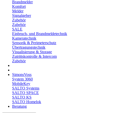
Brandmelder
Komfort
Melder
Signalgeber
Zubehör
Zubehör
SALE
Einbruch- und Brandmeldetechnik
Kameratechnik
Sensorik & Perimeterschutz
Übertragungstechnik
Visualisierung & Storage
Zutrittskontrolle & Intercom
Zubehör
SimonsVoss
System 3060
MobileKey
SALTO Systems
SALTO SPACE
SALTO KS
SALTO Homelok
Beratung