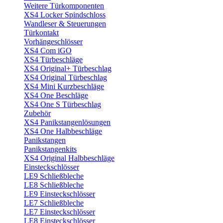
Weitere Türkomponenten
XS4 Locker Spindschloss
Wandleser & Steuerungen
Türkontakt
Vorhängeschlösser
XS4 Com iGO
XS4 Türbeschläge
XS4 Original+ Türbeschlag
XS4 Original Türbeschlag
XS4 Mini Kurzbeschläge
XS4 One Beschläge
XS4 One S Türbeschlag
Zubehör
XS4 Panikstangenlösungen
XS4 One Halbbeschläge
Panikstangen
Panikstangenkits
XS4 Original Halbbeschläge
Einsteckschlösser
LE9 Schließbleche
LE8 Schließbleche
LE9 Einsteckschlösser
LE7 Schließbleche
LE7 Einsteckschlösser
LE8 Einsteckschlösser