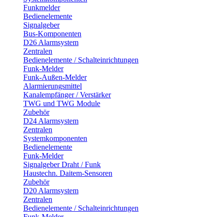
Funkmelder
Bedienelemente
Signalgeber
Bus-Komponenten
D26 Alarmsystem
Zentralen
Bedienelemente / Schalteinrichtungen
Funk-Melder
Funk-Außen-Melder
Alarmierungsmittel
Kanalempfänger / Verstärker
TWG und TWG Module
Zubehör
D24 Alarmsystem
Zentralen
Systemkomponenten
Bedienelemente
Funk-Melder
Signalgeber Draht / Funk
Haustechn. Daitem-Sensoren
Zubehör
D20 Alarmsystem
Zentralen
Bedienelemente / Schalteinrichtungen
Funk-Melder