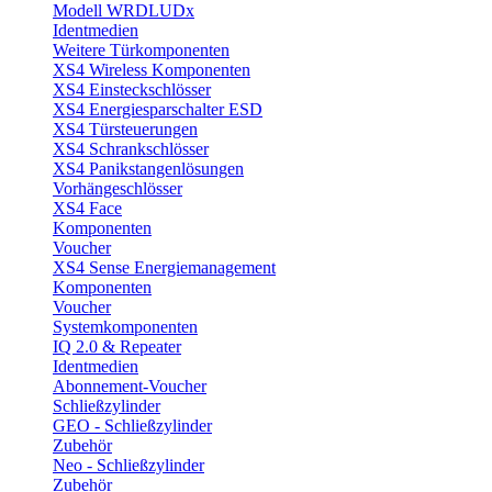
Modell WRDLUDx
Identmedien
Weitere Türkomponenten
XS4 Wireless Komponenten
XS4 Einsteckschlösser
XS4 Energiesparschalter ESD
XS4 Türsteuerungen
XS4 Schrankschlösser
XS4 Panikstangenlösungen
Vorhängeschlösser
XS4 Face
Komponenten
Voucher
XS4 Sense Energiemanagement
Komponenten
Voucher
Systemkomponenten
IQ 2.0 & Repeater
Identmedien
Abonnement-Voucher
Schließzylinder
GEO - Schließzylinder
Zubehör
Neo - Schließzylinder
Zubehör