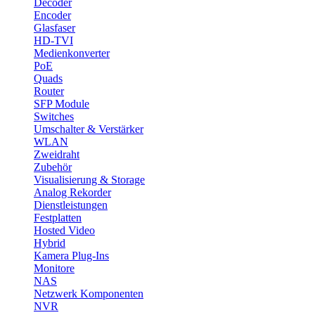
Decoder
Encoder
Glasfaser
HD-TVI
Medienkonverter
PoE
Quads
Router
SFP Module
Switches
Umschalter & Verstärker
WLAN
Zweidraht
Zubehör
Visualisierung & Storage
Analog Rekorder
Dienstleistungen
Festplatten
Hosted Video
Hybrid
Kamera Plug-Ins
Monitore
NAS
Netzwerk Komponenten
NVR