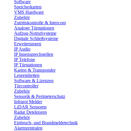
Software
Speicherkarten
VMS Hardware
Zubehör
Zutrittskontrolle & Intercom
Analoge Türstationen
Aufzug-Notrufsysteme
Digitale Schließsysteme
Erweiterungen
IP Audio
IP Innensprechstellen
IP Telefone
IP Türstationen
Karten & Transponder
Leseeinheiten
Software & Lizenzen
Türcontroller
Zubehör
Sensorik & Perimeterschutz
Infrarot Melder
LiDAR Sensoren
Radar Detektoren
Zubehör
Einbruch- und Brandmeldetechnik
Alarmzentralen