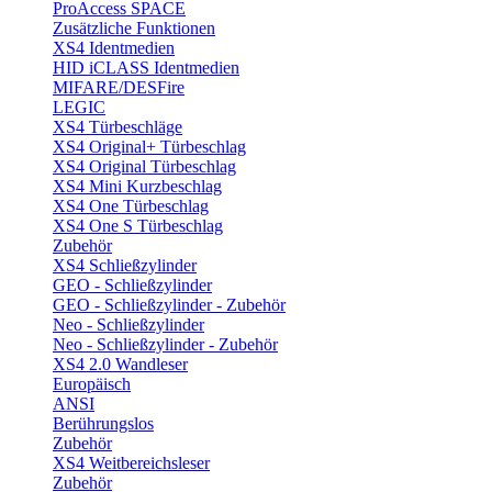
ProAccess SPACE
Zusätzliche Funktionen
XS4 Identmedien
HID iCLASS Identmedien
MIFARE/DESFire
LEGIC
XS4 Türbeschläge
XS4 Original+ Türbeschlag
XS4 Original Türbeschlag
XS4 Mini Kurzbeschlag
XS4 One Türbeschlag
XS4 One S Türbeschlag
Zubehör
XS4 Schließzylinder
GEO - Schließzylinder
GEO - Schließzylinder - Zubehör
Neo - Schließzylinder
Neo - Schließzylinder - Zubehör
XS4 2.0 Wandleser
Europäisch
ANSI
Berührungslos
Zubehör
XS4 Weitbereichsleser
Zubehör