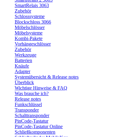
SmartRelais 3063
Zubehör
Schlosssysteme
Blockschloss 3066
Möbelschlösser
Möbelsysteme
Kombi-Pakete
Vorhängeschlösser
Zubehör
Werkzeuge
Batterien
Knäufe
Adapter
Systemübersicht & Release notes
Überblick
Wichtige Hinweise & FAQ
Was brauche ich?
Release notes
Funkschlüssel
Transponder
Schalttransponder
PinCode-Tastatur
PinCode-Tastatur Online
Schließkomponenten