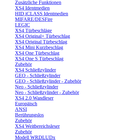
Zusätzliche Funktionen
XS4 Identmedien
HID iCLASS Identmedien
MIFARE/DESFire
LEGIC
XS4 Türbeschläge
XS4 Original+ Türbeschlag
XS4 Original Türbeschlag
XS4 Mini Kurzbeschlag
XS4 One Türbeschlag
XS4 One S Türbeschlag
Zubehör
XS4 Schließzylinder
GEO - Schließzylinder
GEO - Schließzylinder - Zubehör
Neo - Schließzylinder
Neo - Schließzylinder - Zubehör
XS4 2.0 Wandleser
Europäisch
ANSI
Berührungslos
Zubehör
XS4 Weitbereichsleser
Zubehör
Modell WRDLUDx