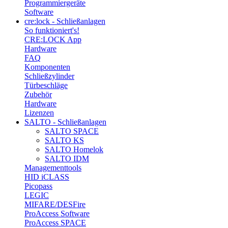
Programmiergeräte
Software
cre:lock - Schließanlagen
So funktioniert's!
CRE:LOCK App
Hardware
FAQ
Komponenten
Schließzylinder
Türbeschläge
Zubehör
Hardware
Lizenzen
SALTO - Schließanlagen
SALTO SPACE
SALTO KS
SALTO Homelok
SALTO IDM
Managementtools
HID iCLASS
Picopass
LEGIC
MIFARE/DESFire
ProAccess Software
ProAccess SPACE