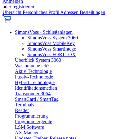
Anmelden
oder
registrieren
Übersicht
Persönliches Profil
Adressen
Bestellungen
SimonsVoss - Schließanlagen
SimonsVoss System 3060
SimonsVoss MobileKey
SimonsVoss SmartIntego
SimonsVoss FORTLOX
Überblick System 3060
Was brauche ich?
Aktiv-Technologie
Passiv-Technologie
Hybrid-Technologie
Identifikationsmedien
Transponder 3064
SmartCard / SmartTag
Terminals
Reader
Programmierung
Programmiergeräte
LSM Software
AX Manager
Updates, Treiber, Release notes