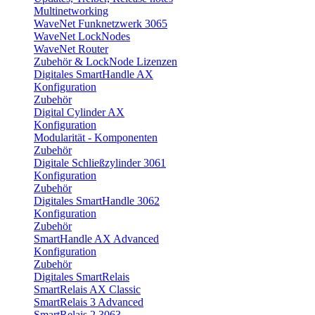
Multinetworking
WaveNet Funknetzwerk 3065
WaveNet LockNodes
WaveNet Router
Zubehör & LockNode Lizenzen
Digitales SmartHandle AX
Konfiguration
Zubehör
Digital Cylinder AX
Konfiguration
Modularität - Komponenten
Zubehör
Digitale Schließzylinder 3061
Konfiguration
Zubehör
Digitales SmartHandle 3062
Konfiguration
Zubehör
SmartHandle AX Advanced
Konfiguration
Zubehör
Digitales SmartRelais
SmartRelais AX Classic
SmartRelais 3 Advanced
SmartRelais 2 3063