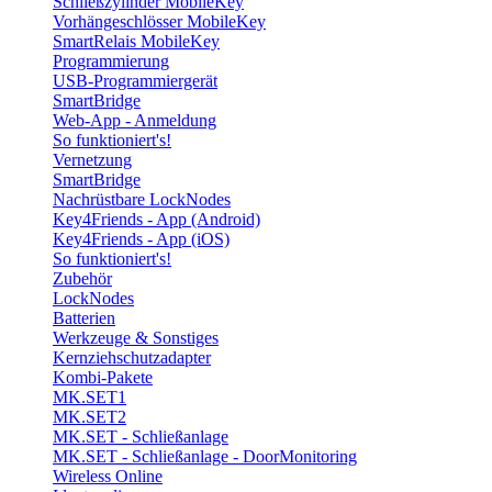
Schließzylinder MobileKey
Vorhängeschlösser MobileKey
SmartRelais MobileKey
Programmierung
USB-Programmiergerät
SmartBridge
Web-App - Anmeldung
So funktioniert's!
Vernetzung
SmartBridge
Nachrüstbare LockNodes
Key4Friends - App (Android)
Key4Friends - App (iOS)
So funktioniert's!
Zubehör
LockNodes
Batterien
Werkzeuge & Sonstiges
Kernziehschutzadapter
Kombi-Pakete
MK.SET1
MK.SET2
MK.SET - Schließanlage
MK.SET - Schließanlage - DoorMonitoring
Wireless Online