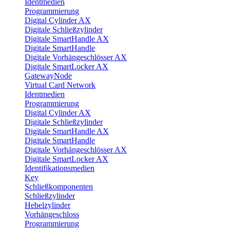
Identmedien
Programmierung
Digital Cylinder AX
Digitale Schließzylinder
Digitale SmartHandle AX
Digitale SmartHandle
Digitale Vorhängeschlösser AX
Digitale SmartLocker AX
GatewayNode
Virtual Card Network
Identmedien
Programmierung
Digital Cylinder AX
Digitale Schließzylinder
Digitale SmartHandle AX
Digitale SmartHandle
Digitale Vorhängeschlösser AX
Digitale SmartLocker AX
Identifikationsmedien
Key
Schließkomponenten
Schließzylinder
Hebelzylinder
Vorhängeschloss
Programmierung