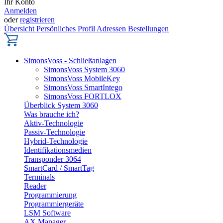
Ihr Konto
Anmelden
oder
registrieren
Übersicht
Persönliches Profil
Adressen
Bestellungen
SimonsVoss - Schließanlagen
SimonsVoss System 3060
SimonsVoss MobileKey
SimonsVoss SmartIntego
SimonsVoss FORTLOX
Überblick System 3060
Was brauche ich?
Aktiv-Technologie
Passiv-Technologie
Hybrid-Technologie
Identifikationsmedien
Transponder 3064
SmartCard / SmartTag
Terminals
Reader
Programmierung
Programmiergeräte
LSM Software
AX Manager