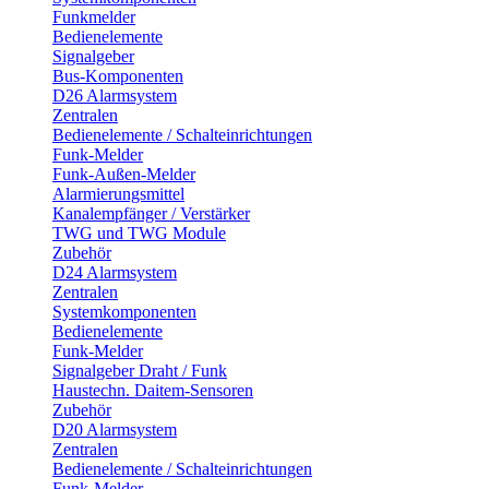
Funkmelder
Bedienelemente
Signalgeber
Bus-Komponenten
D26 Alarmsystem
Zentralen
Bedienelemente / Schalteinrichtungen
Funk-Melder
Funk-Außen-Melder
Alarmierungsmittel
Kanalempfänger / Verstärker
TWG und TWG Module
Zubehör
D24 Alarmsystem
Zentralen
Systemkomponenten
Bedienelemente
Funk-Melder
Signalgeber Draht / Funk
Haustechn. Daitem-Sensoren
Zubehör
D20 Alarmsystem
Zentralen
Bedienelemente / Schalteinrichtungen
Funk-Melder