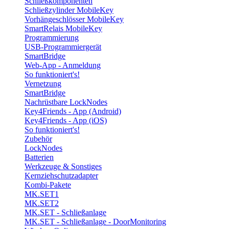
Schließkomponenten
Schließzylinder MobileKey
Vorhängeschlösser MobileKey
SmartRelais MobileKey
Programmierung
USB-Programmiergerät
SmartBridge
Web-App - Anmeldung
So funktioniert's!
Vernetzung
SmartBridge
Nachrüstbare LockNodes
Key4Friends - App (Android)
Key4Friends - App (iOS)
So funktioniert's!
Zubehör
LockNodes
Batterien
Werkzeuge & Sonstiges
Kernziehschutzadapter
Kombi-Pakete
MK.SET1
MK.SET2
MK.SET - Schließanlage
MK.SET - Schließanlage - DoorMonitoring