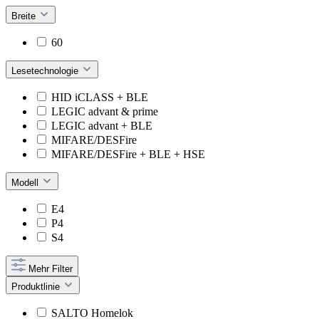
Breite
60
Lesetechnologie
HID iCLASS + BLE
LEGIC advant & prime
LEGIC advant + BLE
MIFARE/DESFire
MIFARE/DESFire + BLE + HSE
Modell
E4
P4
S4
Mehr Filter
Produktlinie
SALTO Homelok