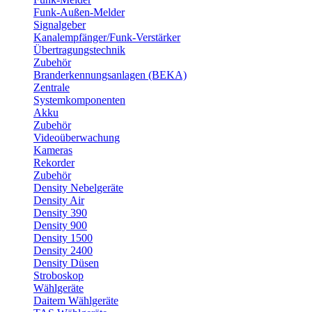
Funk-Außen-Melder
Signalgeber
Kanalempfänger/Funk-Verstärker
Übertragungstechnik
Zubehör
Branderkennungsanlagen (BEKA)
Zentrale
Systemkomponenten
Akku
Zubehör
Videoüberwachung
Kameras
Rekorder
Zubehör
Density Nebelgeräte
Density Air
Density 390
Density 900
Density 1500
Density 2400
Density Düsen
Stroboskop
Wählgeräte
Daitem Wählgeräte