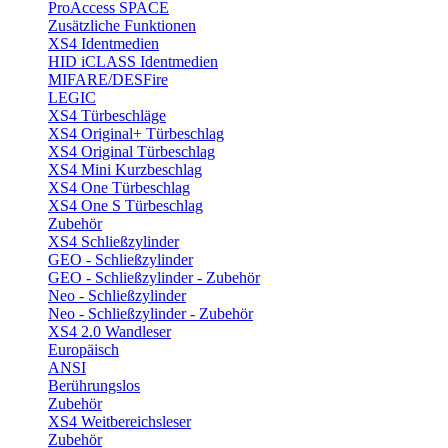
ProAccess SPACE
Zusätzliche Funktionen
XS4 Identmedien
HID iCLASS Identmedien
MIFARE/DESFire
LEGIC
XS4 Türbeschläge
XS4 Original+ Türbeschlag
XS4 Original Türbeschlag
XS4 Mini Kurzbeschlag
XS4 One Türbeschlag
XS4 One S Türbeschlag
Zubehör
XS4 Schließzylinder
GEO - Schließzylinder
GEO - Schließzylinder - Zubehör
Neo - Schließzylinder
Neo - Schließzylinder - Zubehör
XS4 2.0 Wandleser
Europäisch
ANSI
Berührungslos
Zubehör
XS4 Weitbereichsleser
Zubehör