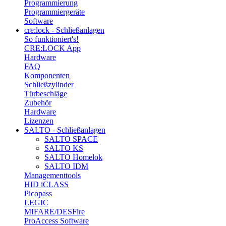
Programmierung
Programmiergeräte
Software
cre:lock - Schließanlagen
So funktioniert's!
CRE:LOCK App
Hardware
FAQ
Komponenten
Schließzylinder
Türbeschläge
Zubehör
Hardware
Lizenzen
SALTO - Schließanlagen
SALTO SPACE
SALTO KS
SALTO Homelok
SALTO IDM
Managementtools
HID iCLASS
Picopass
LEGIC
MIFARE/DESFire
ProAccess Software