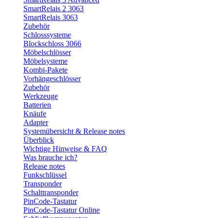
SmartRelais 2 3063
SmartRelais 3063
Zubehör
Schlosssysteme
Blockschloss 3066
Möbelschlösser
Möbelsysteme
Kombi-Pakete
Vorhängeschlösser
Zubehör
Werkzeuge
Batterien
Knäufe
Adapter
Systemübersicht & Release notes
Überblick
Wichtige Hinweise & FAQ
Was brauche ich?
Release notes
Funkschlüssel
Transponder
Schalttransponder
PinCode-Tastatur
PinCode-Tastatur Online