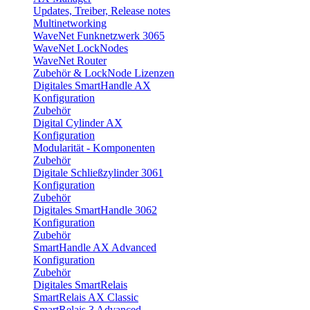
Updates, Treiber, Release notes
Multinetworking
WaveNet Funknetzwerk 3065
WaveNet LockNodes
WaveNet Router
Zubehör & LockNode Lizenzen
Digitales SmartHandle AX
Konfiguration
Zubehör
Digital Cylinder AX
Konfiguration
Modularität - Komponenten
Zubehör
Digitale Schließzylinder 3061
Konfiguration
Zubehör
Digitales SmartHandle 3062
Konfiguration
Zubehör
SmartHandle AX Advanced
Konfiguration
Zubehör
Digitales SmartRelais
SmartRelais AX Classic
SmartRelais 3 Advanced