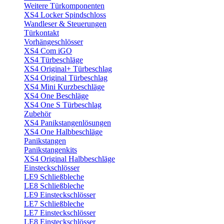
Weitere Türkomponenten
XS4 Locker Spindschloss
Wandleser & Steuerungen
Türkontakt
Vorhängeschlösser
XS4 Com iGO
XS4 Türbeschläge
XS4 Original+ Türbeschlag
XS4 Original Türbeschlag
XS4 Mini Kurzbeschläge
XS4 One Beschläge
XS4 One S Türbeschlag
Zubehör
XS4 Panikstangenlösungen
XS4 One Halbbeschläge
Panikstangen
Panikstangenkits
XS4 Original Halbbeschläge
Einsteckschlösser
LE9 Schließbleche
LE8 Schließbleche
LE9 Einsteckschlösser
LE7 Schließbleche
LE7 Einsteckschlösser
LE8 Einsteckschlösser