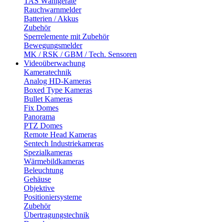
TAS Wählgeräte
Rauchwarnmelder
Batterien / Akkus
Zubehör
Sperrelemente mit Zubehör
Bewegungsmelder
MK / RSK / GBM / Tech. Sensoren
Videoüberwachung
Kameratechnik
Analog HD-Kameras
Boxed Type Kameras
Bullet Kameras
Fix Domes
Panorama
PTZ Domes
Remote Head Kameras
Sentech Industriekameras
Spezialkameras
Wärmebildkameras
Beleuchtung
Gehäuse
Objektive
Positioniersysteme
Zubehör
Übertragungstechnik