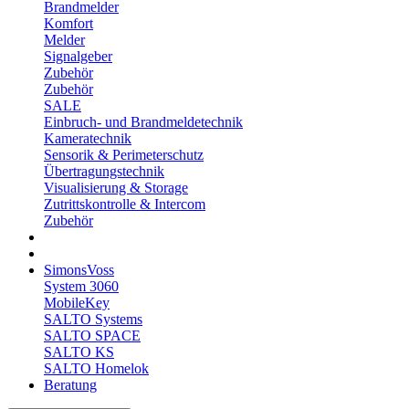
Brandmelder
Komfort
Melder
Signalgeber
Zubehör
Zubehör
SALE
Einbruch- und Brandmeldetechnik
Kameratechnik
Sensorik & Perimeterschutz
Übertragungstechnik
Visualisierung & Storage
Zutrittskontrolle & Intercom
Zubehör
SimonsVoss
System 3060
MobileKey
SALTO Systems
SALTO SPACE
SALTO KS
SALTO Homelok
Beratung