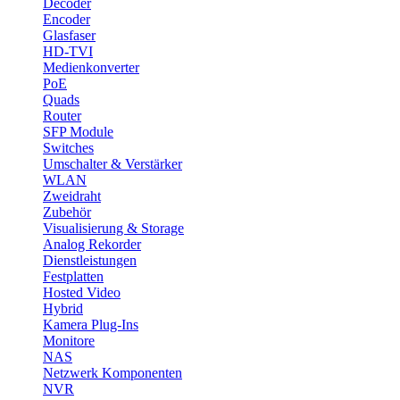
Decoder
Encoder
Glasfaser
HD-TVI
Medienkonverter
PoE
Quads
Router
SFP Module
Switches
Umschalter & Verstärker
WLAN
Zweidraht
Zubehör
Visualisierung & Storage
Analog Rekorder
Dienstleistungen
Festplatten
Hosted Video
Hybrid
Kamera Plug-Ins
Monitore
NAS
Netzwerk Komponenten
NVR