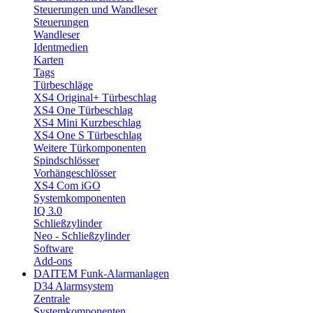
Steuerungen und Wandleser
Steuerungen
Wandleser
Identmedien
Karten
Tags
Türbeschläge
XS4 Original+ Türbeschlag
XS4 One Türbeschlag
XS4 Mini Kurzbeschlag
XS4 One S Türbeschlag
Weitere Türkomponenten
Spindschlösser
Vorhängeschlösser
XS4 Com iGO
Systemkomponenten
IQ 3.0
Schließzylinder
Neo - Schließzylinder
Software
Add-ons
DAITEM Funk-Alarmanlagen
D34 Alarmsystem
Zentrale
Systemkomponenten