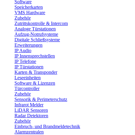
Software
Speicherkarten
VMS Hardware
Zubehör
Zutrittskontrolle & Intercom
Analoge Türstationen
Aufzug-Notrufsysteme
Digitale Schließsysteme
Erweiterungen
IP Audio
IP Innensprechstellen
IP Telefone
IP Türstationen
Karten & Transponder
Leseeinheiten
Software & Lizenzen
Türcontroller
Zubehör
Sensorik & Perimeterschutz
Infrarot Melder
LiDAR Sensoren
Radar Detektoren
Zubehör
Einbruch- und Brandmeldetechnik
Alarmzentralen