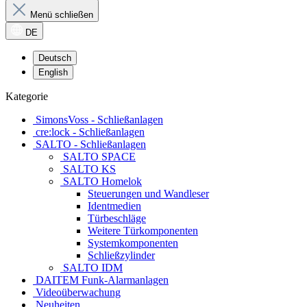
Menü schließen
DE
Deutsch
English
Kategorie
SimonsVoss - Schließanlagen
cre:lock - Schließanlagen
SALTO - Schließanlagen
SALTO SPACE
SALTO KS
SALTO Homelok
Steuerungen und Wandleser
Identmedien
Türbeschläge
Weitere Türkomponenten
Systemkomponenten
Schließzylinder
SALTO IDM
DAITEM Funk-Alarmanlagen
Videoüberwachung
Neuheiten