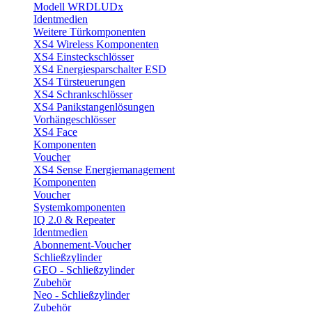
Modell WRDLUDx
Identmedien
Weitere Türkomponenten
XS4 Wireless Komponenten
XS4 Einsteckschlösser
XS4 Energiesparschalter ESD
XS4 Türsteuerungen
XS4 Schrankschlösser
XS4 Panikstangenlösungen
Vorhängeschlösser
XS4 Face
Komponenten
Voucher
XS4 Sense Energiemanagement
Komponenten
Voucher
Systemkomponenten
IQ 2.0 & Repeater
Identmedien
Abonnement-Voucher
Schließzylinder
GEO - Schließzylinder
Zubehör
Neo - Schließzylinder
Zubehör