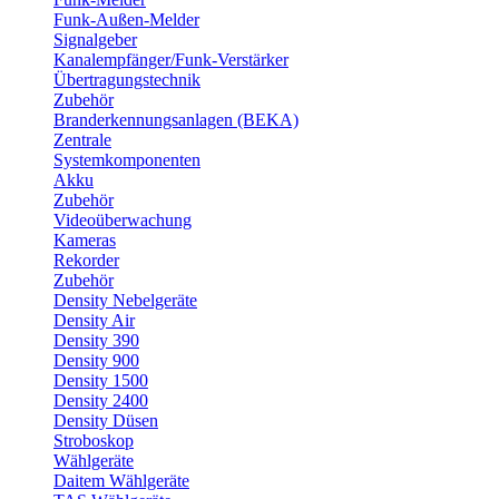
Funk-Außen-Melder
Signalgeber
Kanalempfänger/Funk-Verstärker
Übertragungstechnik
Zubehör
Branderkennungsanlagen (BEKA)
Zentrale
Systemkomponenten
Akku
Zubehör
Videoüberwachung
Kameras
Rekorder
Zubehör
Density Nebelgeräte
Density Air
Density 390
Density 900
Density 1500
Density 2400
Density Düsen
Stroboskop
Wählgeräte
Daitem Wählgeräte