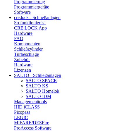
Programmierung
Programmiergeräte
Software
cre:lock - Schließanlagen
So funktioniert's!
CRE:LOCK App
Hardware
FAQ
Komponenten
Schließzylinder
Türbeschläge
Zubehör
Hardware
Lizenzen
SALTO - Schließanlagen
SALTO SPACE
SALTO KS
SALTO Homelok
SALTO IDM
Managementtools
HID iCLASS
Picopass
LEGIC
MIFARE/DESFire
ProAccess Software