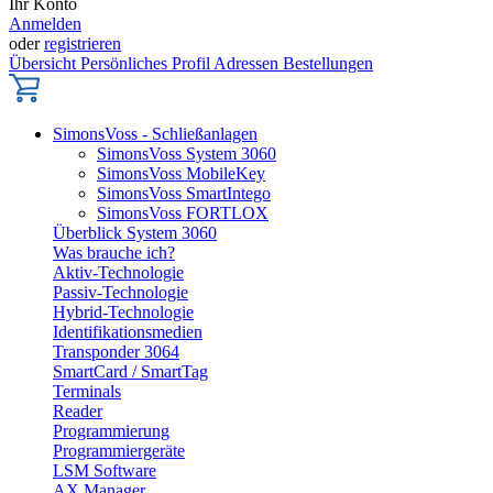
Ihr Konto
Anmelden
oder
registrieren
Übersicht
Persönliches Profil
Adressen
Bestellungen
SimonsVoss - Schließanlagen
SimonsVoss System 3060
SimonsVoss MobileKey
SimonsVoss SmartIntego
SimonsVoss FORTLOX
Überblick System 3060
Was brauche ich?
Aktiv-Technologie
Passiv-Technologie
Hybrid-Technologie
Identifikationsmedien
Transponder 3064
SmartCard / SmartTag
Terminals
Reader
Programmierung
Programmiergeräte
LSM Software
AX Manager