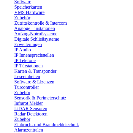
Software
Speicherkarten
VMS Hardware
Zubehör
Zutrittskontrolle & Intercom
Analoge Türstationen
Aufzug-Notrufsysteme
Digitale Schließsysteme
Erweiterungen
IP Audio
IP Innensprechstellen
IP Telefone
IP Türstationen
Karten & Transponder
Leseeinheiten
Software & Lizenzen
Türcontroller
Zubehör
Sensorik & Perimeterschutz
Infrarot Melder
LiDAR Sensoren
Radar Detektoren
Zubehör
Einbruch- und Brandmeldetechnik
Alarmzentralen