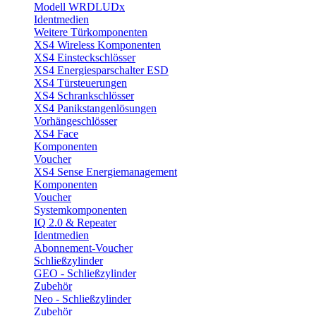
Modell WRDLUDx
Identmedien
Weitere Türkomponenten
XS4 Wireless Komponenten
XS4 Einsteckschlösser
XS4 Energiesparschalter ESD
XS4 Türsteuerungen
XS4 Schrankschlösser
XS4 Panikstangenlösungen
Vorhängeschlösser
XS4 Face
Komponenten
Voucher
XS4 Sense Energiemanagement
Komponenten
Voucher
Systemkomponenten
IQ 2.0 & Repeater
Identmedien
Abonnement-Voucher
Schließzylinder
GEO - Schließzylinder
Zubehör
Neo - Schließzylinder
Zubehör