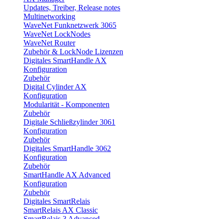
Updates, Treiber, Release notes
Multinetworking
WaveNet Funknetzwerk 3065
WaveNet LockNodes
WaveNet Router
Zubehör & LockNode Lizenzen
Digitales SmartHandle AX
Konfiguration
Zubehör
Digital Cylinder AX
Konfiguration
Modularität - Komponenten
Zubehör
Digitale Schließzylinder 3061
Konfiguration
Zubehör
Digitales SmartHandle 3062
Konfiguration
Zubehör
SmartHandle AX Advanced
Konfiguration
Zubehör
Digitales SmartRelais
SmartRelais AX Classic
SmartRelais 3 Advanced