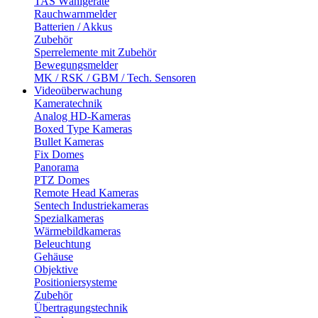
TAS Wählgeräte
Rauchwarnmelder
Batterien / Akkus
Zubehör
Sperrelemente mit Zubehör
Bewegungsmelder
MK / RSK / GBM / Tech. Sensoren
Videoüberwachung
Kameratechnik
Analog HD-Kameras
Boxed Type Kameras
Bullet Kameras
Fix Domes
Panorama
PTZ Domes
Remote Head Kameras
Sentech Industriekameras
Spezialkameras
Wärmebildkameras
Beleuchtung
Gehäuse
Objektive
Positioniersysteme
Zubehör
Übertragungstechnik