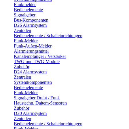
Funkmelder
Bedienelemente
Signalgeber
Bus-Komponenten
D26 Alarmsystem
Zentralen
Bedienelemente / Schalteinrichtungen
Funk-Melder
Funk-Außen-Melder
Alarmierungsmittel
Kanalempfänger / Verstärker
TWG und TWG Module
Zubehör
D24 Alarmsystem
Zentralen
Systemkomponenten
Bedienelemente
Funk-Melder
Signalgeber Draht / Funk
Haustechn. Daitem-Sensoren
Zubehör
D20 Alarmsystem
Zentralen
Bedienelemente / Schalteinrichtungen
Funk-Melder