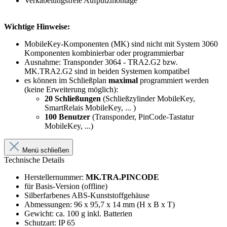
Verkabelungsfreie Aufputzmontage
Wichtige Hinweise:
MobileKey-Komponenten (MK) sind nicht mit System 3060
Komponenten kombinierbar oder programmierbar
Ausnahme: Transponder 3064 - TRA2.G2 bzw.
MK.TRA2.G2 sind in beiden Systemen kompatibel
es können im Schließplan
maximal
programmiert werden
(keine Erweiterung möglich):
20 Schließungen
(Schließzylinder MobileKey,
SmartRelais MobileKey, ... )
100 Benutzer
(Transponder, PinCode-Tastatur
MobileKey, ...)
Menü schließen
Technische Details
Herstellernummer:
MK.TRA.PINCODE
für Basis-Version (offline)
Silberfarbenes ABS-Kunststoffgehäuse
Abmessungen: 96 x 95,7 x 14 mm (H x B x T)
Gewicht: ca. 100 g inkl. Batterien
Schutzart: IP 65