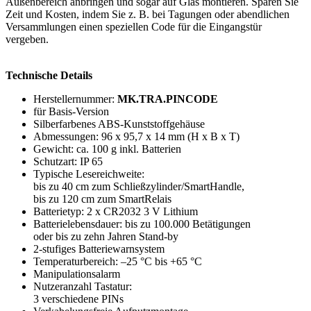
Außenbereich anbringen und sogar auf Glas montieren. Sparen Sie
Zeit und Kosten, indem Sie z. B. bei Tagungen oder abendlichen
Versammlungen einen speziellen Code für die Eingangstür
vergeben.
Technische Details
Herstellernummer:
MK.TRA.PINCODE
für Basis-Version
Silberfarbenes ABS-Kunststoffgehäuse
Abmessungen: 96 x 95,7 x 14 mm (H x B x T)
Gewicht: ca. 100 g inkl. Batterien
Schutzart: IP 65
Typische Lesereichweite:
bis zu 40 cm zum Schließzylinder/SmartHandle,
bis zu 120 cm zum SmartRelais
Batterietyp: 2 x CR2032 3 V Lithium
Batterielebensdauer: bis zu 100.000 Betätigungen
oder bis zu zehn Jahren Stand-by
2-stufiges Batteriewarnsystem
Temperaturbereich: –25 °C bis +65 °C
Manipulationsalarm
Nutzeranzahl Tastatur:
3 verschiedene PINs