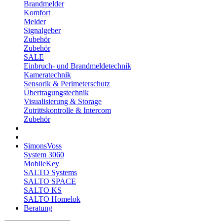
Brandmelder
Komfort
Melder
Signalgeber
Zubehör
Zubehör
SALE
Einbruch- und Brandmeldetechnik
Kameratechnik
Sensorik & Perimeterschutz
Übertragungstechnik
Visualisierung & Storage
Zutrittskontrolle & Intercom
Zubehör
SimonsVoss
System 3060
MobileKey
SALTO Systems
SALTO SPACE
SALTO KS
SALTO Homelok
Beratung