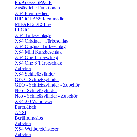
ProAccess SPACE
Zusätzliche Funktionen
XS4 Identmedien
HID iCLASS Identmedien
MIFARE/DESFire
LEGIC
XS4 Türbeschläge
XS4 Original+ Türbeschlag
XS4 Original Türbeschlag
XS4 Mini Kurzbeschlag
XS4 One Türbeschlag
XS4 One S Türbeschlag
Zubehör
XS4 Schließzylinder
GEO - Schließzylinder
GEO - Schließzylinder - Zubehör
Neo - Schließzylinder
Neo - Schließzylinder - Zubehör
XS4 2.0 Wandleser
Europäisch
ANSI
Berührungslos
Zubehör
XS4 Weitbereichsleser
Zubehör