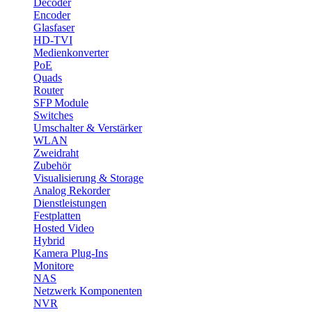
Decoder
Encoder
Glasfaser
HD-TVI
Medienkonverter
PoE
Quads
Router
SFP Module
Switches
Umschalter & Verstärker
WLAN
Zweidraht
Zubehör
Visualisierung & Storage
Analog Rekorder
Dienstleistungen
Festplatten
Hosted Video
Hybrid
Kamera Plug-Ins
Monitore
NAS
Netzwerk Komponenten
NVR