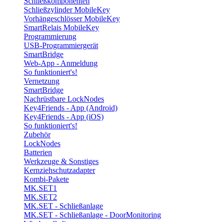
Schließkomponenten
Schließzylinder MobileKey
Vorhängeschlösser MobileKey
SmartRelais MobileKey
Programmierung
USB-Programmiergerät
SmartBridge
Web-App - Anmeldung
So funktioniert's!
Vernetzung
SmartBridge
Nachrüstbare LockNodes
Key4Friends - App (Android)
Key4Friends - App (iOS)
So funktioniert's!
Zubehör
LockNodes
Batterien
Werkzeuge & Sonstiges
Kernziehschutzadapter
Kombi-Pakete
MK.SET1
MK.SET2
MK.SET - Schließanlage
MK.SET - Schließanlage - DoorMonitoring