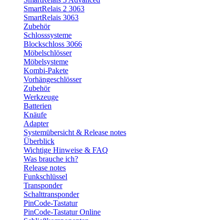
SmartRelais 2 3063
SmartRelais 3063
Zubehör
Schlosssysteme
Blockschloss 3066
Möbelschlösser
Möbelsysteme
Kombi-Pakete
Vorhängeschlösser
Zubehör
Werkzeuge
Batterien
Knäufe
Adapter
Systemübersicht & Release notes
Überblick
Wichtige Hinweise & FAQ
Was brauche ich?
Release notes
Funkschlüssel
Transponder
Schalttransponder
PinCode-Tastatur
PinCode-Tastatur Online