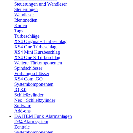
Steuerungen und Wandleser
Steuerungen
Wandleser
Identmedien
Karten
Tags
Türbeschläge
XS4 Original+ Türbeschlag
XS4 One Türbeschlag
XS4 Mini Kurzbeschlag
XS4 One S Türbeschlag
Weitere Türkomponenten
Spindschlösser
Vorhängeschlösser
XS4 Com iGO
Systemkomponenten
IQ 3.0
Schließzylinder
Neo - Schließzylinder
Software
Add-ons
DAITEM Funk-Alarmanlagen
D34 Alarmsystem
Zentrale
Systemkomponenten