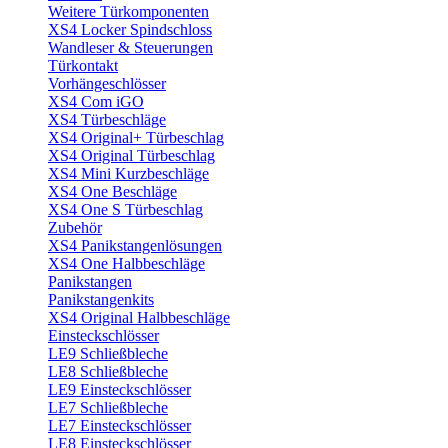
Weitere Türkomponenten
XS4 Locker Spindschloss
Wandleser & Steuerungen
Türkontakt
Vorhängeschlösser
XS4 Com iGO
XS4 Türbeschläge
XS4 Original+ Türbeschlag
XS4 Original Türbeschlag
XS4 Mini Kurzbeschläge
XS4 One Beschläge
XS4 One S Türbeschlag
Zubehör
XS4 Panikstangenlösungen
XS4 One Halbbeschläge
Panikstangen
Panikstangenkits
XS4 Original Halbbeschläge
Einsteckschlösser
LE9 Schließbleche
LE8 Schließbleche
LE9 Einsteckschlösser
LE7 Schließbleche
LE7 Einsteckschlösser
LE8 Einsteckschlösser