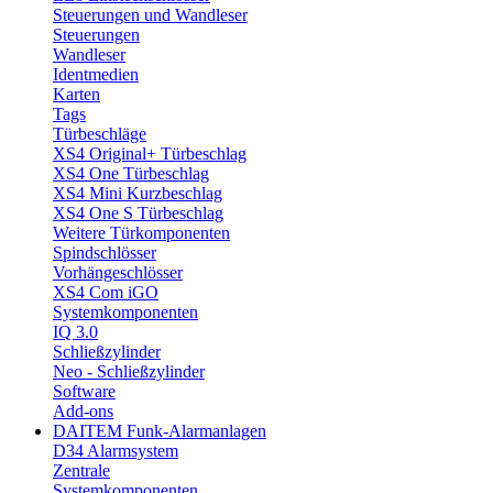
Steuerungen und Wandleser
Steuerungen
Wandleser
Identmedien
Karten
Tags
Türbeschläge
XS4 Original+ Türbeschlag
XS4 One Türbeschlag
XS4 Mini Kurzbeschlag
XS4 One S Türbeschlag
Weitere Türkomponenten
Spindschlösser
Vorhängeschlösser
XS4 Com iGO
Systemkomponenten
IQ 3.0
Schließzylinder
Neo - Schließzylinder
Software
Add-ons
DAITEM Funk-Alarmanlagen
D34 Alarmsystem
Zentrale
Systemkomponenten