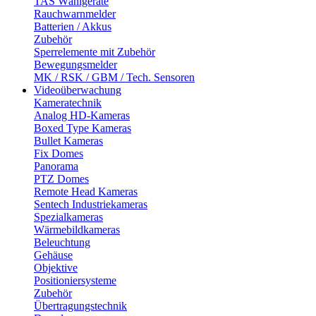
TAS Wählgeräte
Rauchwarnmelder
Batterien / Akkus
Zubehör
Sperrelemente mit Zubehör
Bewegungsmelder
MK / RSK / GBM / Tech. Sensoren
Videoüberwachung
Kameratechnik
Analog HD-Kameras
Boxed Type Kameras
Bullet Kameras
Fix Domes
Panorama
PTZ Domes
Remote Head Kameras
Sentech Industriekameras
Spezialkameras
Wärmebildkameras
Beleuchtung
Gehäuse
Objektive
Positioniersysteme
Zubehör
Übertragungstechnik