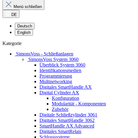
Menü schließen
DE
Deutsch
English
Kategorie
SimonsVoss - Schließanlagen
SimonsVoss System 3060
Überblick System 3060
Identifikationsmedien
Programmierung
Multinetworking
Digitales SmartHandle AX
Digital Cylinder AX
Konfiguration
Modularität - Komponenten
Zubehör
Digitale Schließzylinder 3061
Digitales SmartHandle 3062
SmartHandle AX Advanced
Digitales SmartRelais
Schlosssysteme