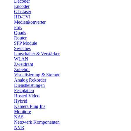
Decoder
Encoder
Glasfaser
HD-TVI
Medienkonverter
PoE
Quads
Router
SFP Module
Switches
Umschalter & Verstärker
WLAN
Zweidraht
Zubehör
Visualisierung & Storage
Analog Rekorder
Dienstleistungen
Festplatten
Hosted Video
Hybrid
Kamera Plug-Ins
Monitore
NAS
Netzwerk Komponenten
NVR