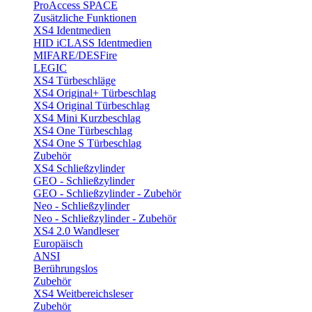
ProAccess SPACE
Zusätzliche Funktionen
XS4 Identmedien
HID iCLASS Identmedien
MIFARE/DESFire
LEGIC
XS4 Türbeschläge
XS4 Original+ Türbeschlag
XS4 Original Türbeschlag
XS4 Mini Kurzbeschlag
XS4 One Türbeschlag
XS4 One S Türbeschlag
Zubehör
XS4 Schließzylinder
GEO - Schließzylinder
GEO - Schließzylinder - Zubehör
Neo - Schließzylinder
Neo - Schließzylinder - Zubehör
XS4 2.0 Wandleser
Europäisch
ANSI
Berührungslos
Zubehör
XS4 Weitbereichsleser
Zubehör