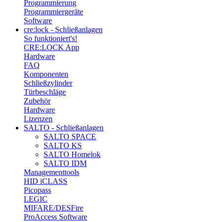
Programmierung
Programmiergeräte
Software
cre:lock - Schließanlagen
So funktioniert's!
CRE:LOCK App
Hardware
FAQ
Komponenten
Schließzylinder
Türbeschläge
Zubehör
Hardware
Lizenzen
SALTO - Schließanlagen
SALTO SPACE
SALTO KS
SALTO Homelok
SALTO IDM
Managementtools
HID iCLASS
Picopass
LEGIC
MIFARE/DESFire
ProAccess Software