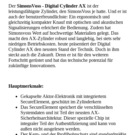
Der
SimonsVoss - Digital Cylinder AX
ist der
leistungsfähigste Zylinder, den SimonsVoss je hatte. Und er ist
auch der benutzerfreundlichste: Ein ergonomisch und
gleichzeitig kompakter Knauf mit optischen und akustischen
Signalisierungen erleichert die Bedienung. Zudem hat
Simonsvoss Wert auf hochwertige Materialien gelegt. Das
macht den AX-Zylinder robust und langlebig, bei stets sehr
niedrigen Betriebskosten. heute präsentiert der Digital
Cylinder AX den neusten Stand der Technik. Doch in ihm
steckt auch die Zukunft. Denn er ist für den weiteren
Fortschritt gerüstet und hat das technische potenzial für
zukünftige Innovationen.
Hauptmerkmale:
Gekapselte Aktor-Elektronik mit integriertem
SecureElement, geschützt im Zylinderkern
Das SecureElement speichert die verschlüsselten
Systemdaten und ist Teil der neusten AX-
Sicherheitsarchitektur. Dieser spezielle Chip ist
integraler Teil der Authentifizierung und kann von
außen nicht ausgelesen werden.
Der Kern- und der Profilbohrschutz sind standardmäßig