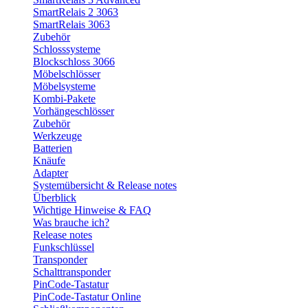
SmartRelais 2 3063
SmartRelais 3063
Zubehör
Schlosssysteme
Blockschloss 3066
Möbelschlösser
Möbelsysteme
Kombi-Pakete
Vorhängeschlösser
Zubehör
Werkzeuge
Batterien
Knäufe
Adapter
Systemübersicht & Release notes
Überblick
Wichtige Hinweise & FAQ
Was brauche ich?
Release notes
Funkschlüssel
Transponder
Schalttransponder
PinCode-Tastatur
PinCode-Tastatur Online