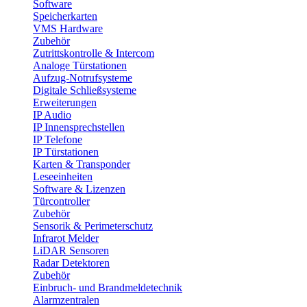
Software
Speicherkarten
VMS Hardware
Zubehör
Zutrittskontrolle & Intercom
Analoge Türstationen
Aufzug-Notrufsysteme
Digitale Schließsysteme
Erweiterungen
IP Audio
IP Innensprechstellen
IP Telefone
IP Türstationen
Karten & Transponder
Leseeinheiten
Software & Lizenzen
Türcontroller
Zubehör
Sensorik & Perimeterschutz
Infrarot Melder
LiDAR Sensoren
Radar Detektoren
Zubehör
Einbruch- und Brandmeldetechnik
Alarmzentralen