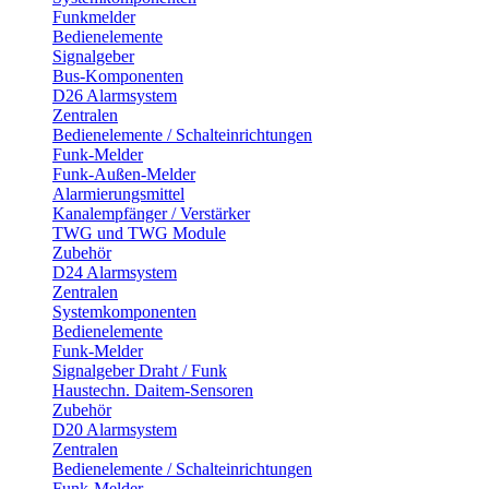
Funkmelder
Bedienelemente
Signalgeber
Bus-Komponenten
D26 Alarmsystem
Zentralen
Bedienelemente / Schalteinrichtungen
Funk-Melder
Funk-Außen-Melder
Alarmierungsmittel
Kanalempfänger / Verstärker
TWG und TWG Module
Zubehör
D24 Alarmsystem
Zentralen
Systemkomponenten
Bedienelemente
Funk-Melder
Signalgeber Draht / Funk
Haustechn. Daitem-Sensoren
Zubehör
D20 Alarmsystem
Zentralen
Bedienelemente / Schalteinrichtungen
Funk-Melder