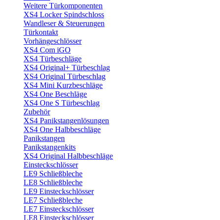
Weitere Türkomponenten
XS4 Locker Spindschloss
Wandleser & Steuerungen
Türkontakt
Vorhängeschlösser
XS4 Com iGO
XS4 Türbeschläge
XS4 Original+ Türbeschlag
XS4 Original Türbeschlag
XS4 Mini Kurzbeschläge
XS4 One Beschläge
XS4 One S Türbeschlag
Zubehör
XS4 Panikstangenlösungen
XS4 One Halbbeschläge
Panikstangen
Panikstangenkits
XS4 Original Halbbeschläge
Einsteckschlösser
LE9 Schließbleche
LE8 Schließbleche
LE9 Einsteckschlösser
LE7 Schließbleche
LE7 Einsteckschlösser
LE8 Einsteckschlösser