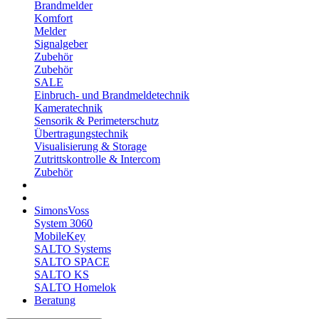
Brandmelder
Komfort
Melder
Signalgeber
Zubehör
Zubehör
SALE
Einbruch- und Brandmeldetechnik
Kameratechnik
Sensorik & Perimeterschutz
Übertragungstechnik
Visualisierung & Storage
Zutrittskontrolle & Intercom
Zubehör
SimonsVoss
System 3060
MobileKey
SALTO Systems
SALTO SPACE
SALTO KS
SALTO Homelok
Beratung