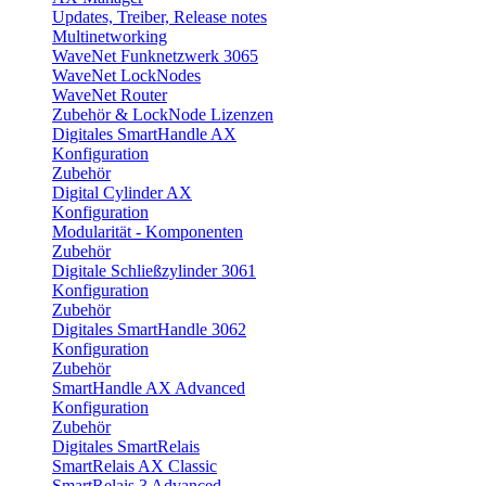
Updates, Treiber, Release notes
Multinetworking
WaveNet Funknetzwerk 3065
WaveNet LockNodes
WaveNet Router
Zubehör & LockNode Lizenzen
Digitales SmartHandle AX
Konfiguration
Zubehör
Digital Cylinder AX
Konfiguration
Modularität - Komponenten
Zubehör
Digitale Schließzylinder 3061
Konfiguration
Zubehör
Digitales SmartHandle 3062
Konfiguration
Zubehör
SmartHandle AX Advanced
Konfiguration
Zubehör
Digitales SmartRelais
SmartRelais AX Classic
SmartRelais 3 Advanced