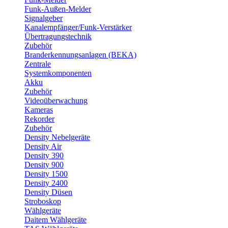
Funk-Außen-Melder
Signalgeber
Kanalempfänger/Funk-Verstärker
Übertragungstechnik
Zubehör
Branderkennungsanlagen (BEKA)
Zentrale
Systemkomponenten
Akku
Zubehör
Videoüberwachung
Kameras
Rekorder
Zubehör
Density Nebelgeräte
Density Air
Density 390
Density 900
Density 1500
Density 2400
Density Düsen
Stroboskop
Wählgeräte
Daitem Wählgeräte