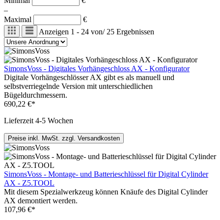
Minimal
€
–
Maximal
€
Anzeigen
1 - 24
von
/
25
Ergebnissen
SimonsVoss - Digitales Vorhängeschloss AX - Konfigurator
Digitale Vorhängeschlösser AX gibt es als manuell und
selbstverriegelnde Version mit unterschiedlichen
Bügeldurchmessern.
690,22 €*
Lieferzeit 4-5 Wochen
Preise inkl. MwSt. zzgl. Versandkosten
SimonsVoss - Montage- und Batterieschlüssel für Digital Cylinder
AX - Z5.TOOL
Mit diesem Spezialwerkzeug können Knäufe des Digital Cylinder
AX demontiert werden.
107,96 €*