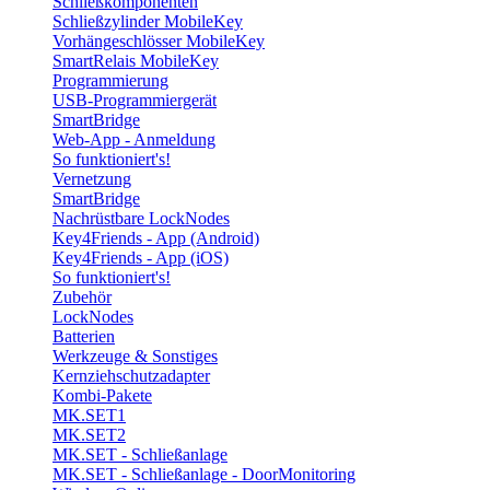
Schließkomponenten
Schließzylinder MobileKey
Vorhängeschlösser MobileKey
SmartRelais MobileKey
Programmierung
USB-Programmiergerät
SmartBridge
Web-App - Anmeldung
So funktioniert's!
Vernetzung
SmartBridge
Nachrüstbare LockNodes
Key4Friends - App (Android)
Key4Friends - App (iOS)
So funktioniert's!
Zubehör
LockNodes
Batterien
Werkzeuge & Sonstiges
Kernziehschutzadapter
Kombi-Pakete
MK.SET1
MK.SET2
MK.SET - Schließanlage
MK.SET - Schließanlage - DoorMonitoring