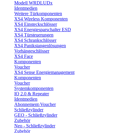
Modell WRDLUDx
Identmedien
Weitere Türkomponenten
XS4 Wireless Komponenten
XS4 Einsteckschlösser
XS4 Energiesparschalter ESD
XS4 Türsteuerungen
XS4 Schrankschlösser
XS4 Panikstangenlösungen
Vorhängeschlösser
XS4 Face
Komponenten
Voucher
XS4 Sense Energiemanagement
Komponenten
Voucher
Systemkomponenten
IQ 2.0 & Repeater
Identmedien
Abonnement-Voucher
Schließzylinder
GEO - Schließzylinder
Zubehör
Neo - Schließzylinder
Zubehör