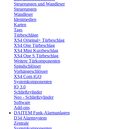
Steuerungen und Wandleser
Steuerungen
Wandleser
Identmedien
Karten
Tags
Türbeschläge
XS4 Original+ Türbeschlag
XS4 One Türbeschlag
XS4 Mini Kurzbeschlag
XS4 One S Türbeschlag
Weitere Türkomponenten
Spindschlösser
Vorhängeschlösser
XS4 Com iGO
Systemkomponenten
IQ 3.0
Schließzylinder
Neo - Schließzylinder
Software
Add-ons
DAITEM Funk-Alarmanlagen
D34 Alarmsystem
Zentrale
Systemkomponenten