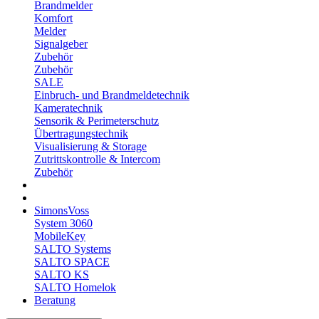
Brandmelder
Komfort
Melder
Signalgeber
Zubehör
Zubehör
SALE
Einbruch- und Brandmeldetechnik
Kameratechnik
Sensorik & Perimeterschutz
Übertragungstechnik
Visualisierung & Storage
Zutrittskontrolle & Intercom
Zubehör
SimonsVoss
System 3060
MobileKey
SALTO Systems
SALTO SPACE
SALTO KS
SALTO Homelok
Beratung