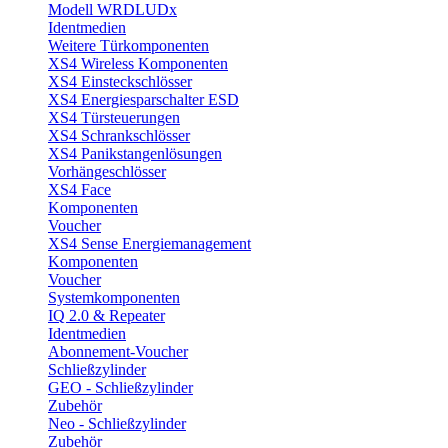
Modell WRDLUDx
Identmedien
Weitere Türkomponenten
XS4 Wireless Komponenten
XS4 Einsteckschlösser
XS4 Energiesparschalter ESD
XS4 Türsteuerungen
XS4 Schrankschlösser
XS4 Panikstangenlösungen
Vorhängeschlösser
XS4 Face
Komponenten
Voucher
XS4 Sense Energiemanagement
Komponenten
Voucher
Systemkomponenten
IQ 2.0 & Repeater
Identmedien
Abonnement-Voucher
Schließzylinder
GEO - Schließzylinder
Zubehör
Neo - Schließzylinder
Zubehör