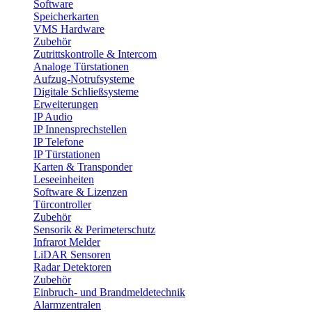
Software
Speicherkarten
VMS Hardware
Zubehör
Zutrittskontrolle & Intercom
Analoge Türstationen
Aufzug-Notrufsysteme
Digitale Schließsysteme
Erweiterungen
IP Audio
IP Innensprechstellen
IP Telefone
IP Türstationen
Karten & Transponder
Leseeinheiten
Software & Lizenzen
Türcontroller
Zubehör
Sensorik & Perimeterschutz
Infrarot Melder
LiDAR Sensoren
Radar Detektoren
Zubehör
Einbruch- und Brandmeldetechnik
Alarmzentralen