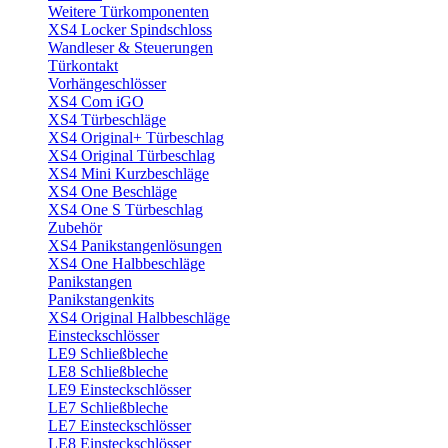
Weitere Türkomponenten
XS4 Locker Spindschloss
Wandleser & Steuerungen
Türkontakt
Vorhängeschlösser
XS4 Com iGO
XS4 Türbeschläge
XS4 Original+ Türbeschlag
XS4 Original Türbeschlag
XS4 Mini Kurzbeschläge
XS4 One Beschläge
XS4 One S Türbeschlag
Zubehör
XS4 Panikstangenlösungen
XS4 One Halbbeschläge
Panikstangen
Panikstangenkits
XS4 Original Halbbeschläge
Einsteckschlösser
LE9 Schließbleche
LE8 Schließbleche
LE9 Einsteckschlösser
LE7 Schließbleche
LE7 Einsteckschlösser
LE8 Einsteckschlösser