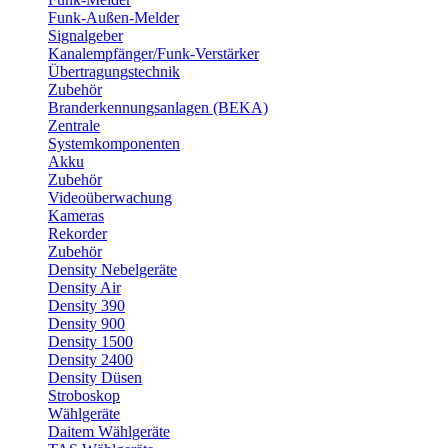
Funk-Außen-Melder
Signalgeber
Kanalempfänger/Funk-Verstärker
Übertragungstechnik
Zubehör
Branderkennungsanlagen (BEKA)
Zentrale
Systemkomponenten
Akku
Zubehör
Videoüberwachung
Kameras
Rekorder
Zubehör
Density Nebelgeräte
Density Air
Density 390
Density 900
Density 1500
Density 2400
Density Düsen
Stroboskop
Wählgeräte
Daitem Wählgeräte