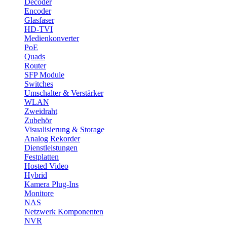
Decoder
Encoder
Glasfaser
HD-TVI
Medienkonverter
PoE
Quads
Router
SFP Module
Switches
Umschalter & Verstärker
WLAN
Zweidraht
Zubehör
Visualisierung & Storage
Analog Rekorder
Dienstleistungen
Festplatten
Hosted Video
Hybrid
Kamera Plug-Ins
Monitore
NAS
Netzwerk Komponenten
NVR