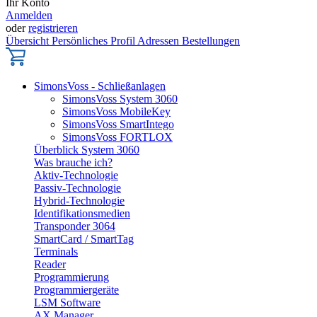
Ihr Konto
Anmelden
oder
registrieren
Übersicht
Persönliches Profil
Adressen
Bestellungen
SimonsVoss - Schließanlagen
SimonsVoss System 3060
SimonsVoss MobileKey
SimonsVoss SmartIntego
SimonsVoss FORTLOX
Überblick System 3060
Was brauche ich?
Aktiv-Technologie
Passiv-Technologie
Hybrid-Technologie
Identifikationsmedien
Transponder 3064
SmartCard / SmartTag
Terminals
Reader
Programmierung
Programmiergeräte
LSM Software
AX Manager