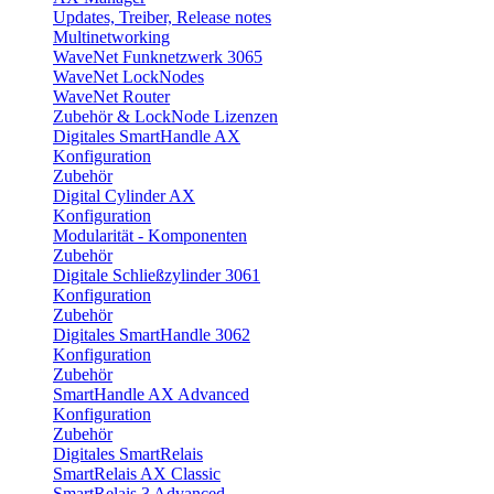
Updates, Treiber, Release notes
Multinetworking
WaveNet Funknetzwerk 3065
WaveNet LockNodes
WaveNet Router
Zubehör & LockNode Lizenzen
Digitales SmartHandle AX
Konfiguration
Zubehör
Digital Cylinder AX
Konfiguration
Modularität - Komponenten
Zubehör
Digitale Schließzylinder 3061
Konfiguration
Zubehör
Digitales SmartHandle 3062
Konfiguration
Zubehör
SmartHandle AX Advanced
Konfiguration
Zubehör
Digitales SmartRelais
SmartRelais AX Classic
SmartRelais 3 Advanced