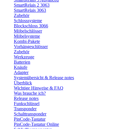
SmartRelais 2 3063
SmartRelais 3063
Zubehör
Schlosssysteme
Blockschloss 3066
Möbelschlösser
Möbelsysteme
Kombi-Pakete
Vorhängeschlösser
Zubehör
Werkzeuge
Batterien
Knäufe
Adapter
Systemübersicht & Release notes
Überblick
Wichtige Hinweise & FAQ
Was brauche ich?
Release notes
Funkschlüssel
Transponder
Schalttransponder
PinCode-Tastatur
PinCode-Tastatur Online