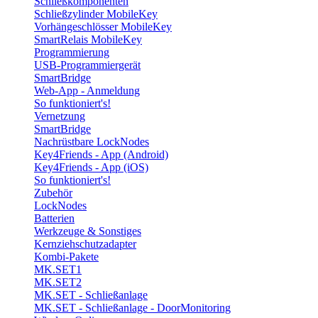
Schließkomponenten
Schließzylinder MobileKey
Vorhängeschlösser MobileKey
SmartRelais MobileKey
Programmierung
USB-Programmiergerät
SmartBridge
Web-App - Anmeldung
So funktioniert's!
Vernetzung
SmartBridge
Nachrüstbare LockNodes
Key4Friends - App (Android)
Key4Friends - App (iOS)
So funktioniert's!
Zubehör
LockNodes
Batterien
Werkzeuge & Sonstiges
Kernziehschutzadapter
Kombi-Pakete
MK.SET1
MK.SET2
MK.SET - Schließanlage
MK.SET - Schließanlage - DoorMonitoring