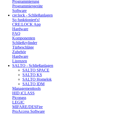
Programmierung
Programmiergeräte
Software
cre:lock - Schließanlagen
So funktioniert's!
CRE:LOCK App
Hardware
FAQ
Komponenten
Schließzylinder
Türbeschläge
Zubehör
Hardware
Lizenzen
SALTO - Schließanlagen
SALTO SPACE
SALTO KS
SALTO Homelok
SALTO IDM
Managementtools
HID iCLASS
Picopass
LEGIC
MIFARE/DESFire
ProAccess Software