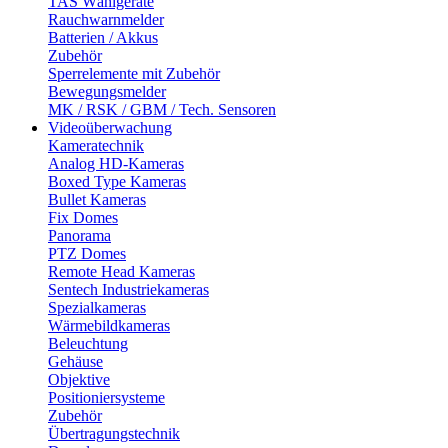
TAS Wählgeräte
Rauchwarnmelder
Batterien / Akkus
Zubehör
Sperrelemente mit Zubehör
Bewegungsmelder
MK / RSK / GBM / Tech. Sensoren
Videoüberwachung
Kameratechnik
Analog HD-Kameras
Boxed Type Kameras
Bullet Kameras
Fix Domes
Panorama
PTZ Domes
Remote Head Kameras
Sentech Industriekameras
Spezialkameras
Wärmebildkameras
Beleuchtung
Gehäuse
Objektive
Positioniersysteme
Zubehör
Übertragungstechnik