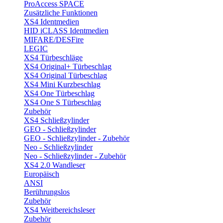
ProAccess SPACE
Zusätzliche Funktionen
XS4 Identmedien
HID iCLASS Identmedien
MIFARE/DESFire
LEGIC
XS4 Türbeschläge
XS4 Original+ Türbeschlag
XS4 Original Türbeschlag
XS4 Mini Kurzbeschlag
XS4 One Türbeschlag
XS4 One S Türbeschlag
Zubehör
XS4 Schließzylinder
GEO - Schließzylinder
GEO - Schließzylinder - Zubehör
Neo - Schließzylinder
Neo - Schließzylinder - Zubehör
XS4 2.0 Wandleser
Europäisch
ANSI
Berührungslos
Zubehör
XS4 Weitbereichsleser
Zubehör