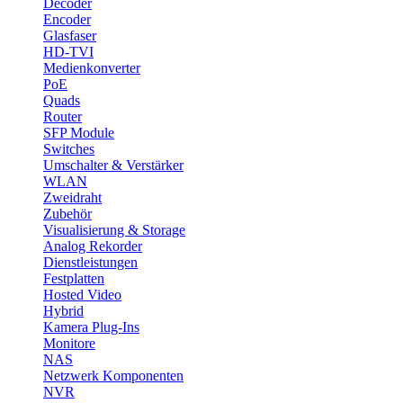
Decoder
Encoder
Glasfaser
HD-TVI
Medienkonverter
PoE
Quads
Router
SFP Module
Switches
Umschalter & Verstärker
WLAN
Zweidraht
Zubehör
Visualisierung & Storage
Analog Rekorder
Dienstleistungen
Festplatten
Hosted Video
Hybrid
Kamera Plug-Ins
Monitore
NAS
Netzwerk Komponenten
NVR