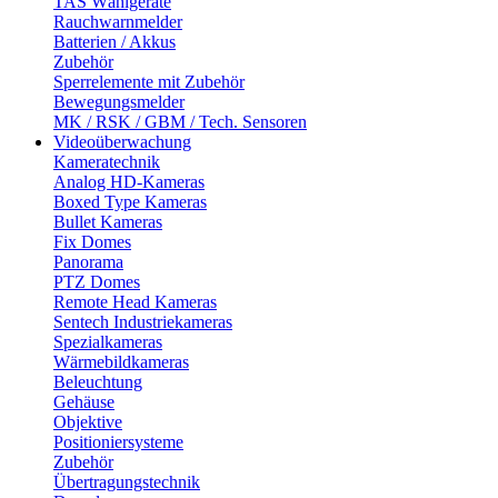
TAS Wählgeräte
Rauchwarnmelder
Batterien / Akkus
Zubehör
Sperrelemente mit Zubehör
Bewegungsmelder
MK / RSK / GBM / Tech. Sensoren
Videoüberwachung
Kameratechnik
Analog HD-Kameras
Boxed Type Kameras
Bullet Kameras
Fix Domes
Panorama
PTZ Domes
Remote Head Kameras
Sentech Industriekameras
Spezialkameras
Wärmebildkameras
Beleuchtung
Gehäuse
Objektive
Positioniersysteme
Zubehör
Übertragungstechnik