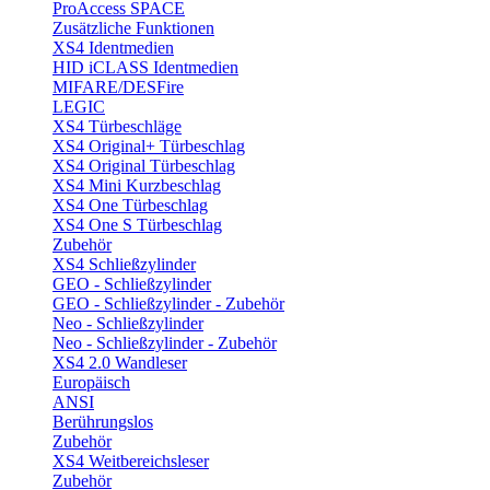
ProAccess SPACE
Zusätzliche Funktionen
XS4 Identmedien
HID iCLASS Identmedien
MIFARE/DESFire
LEGIC
XS4 Türbeschläge
XS4 Original+ Türbeschlag
XS4 Original Türbeschlag
XS4 Mini Kurzbeschlag
XS4 One Türbeschlag
XS4 One S Türbeschlag
Zubehör
XS4 Schließzylinder
GEO - Schließzylinder
GEO - Schließzylinder - Zubehör
Neo - Schließzylinder
Neo - Schließzylinder - Zubehör
XS4 2.0 Wandleser
Europäisch
ANSI
Berührungslos
Zubehör
XS4 Weitbereichsleser
Zubehör