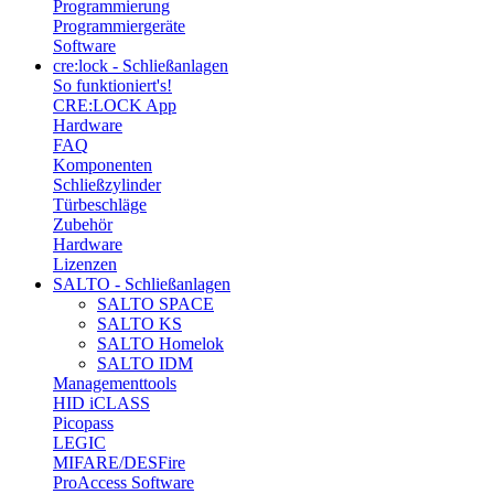
Programmierung
Programmiergeräte
Software
cre:lock - Schließanlagen
So funktioniert's!
CRE:LOCK App
Hardware
FAQ
Komponenten
Schließzylinder
Türbeschläge
Zubehör
Hardware
Lizenzen
SALTO - Schließanlagen
SALTO SPACE
SALTO KS
SALTO Homelok
SALTO IDM
Managementtools
HID iCLASS
Picopass
LEGIC
MIFARE/DESFire
ProAccess Software