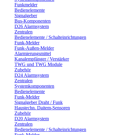
Funkmelder
Bedienelemente
Signalgeber
Bus-Komponenten
D26 Alarmsystem
Zentralen
Bedienelemente / Schalteinrichtungen
Funk-Melder
Funk-Außen-Melder
Alarmierungsmittel
Kanalempfänger / Verstärker
TWG und TWG Module
Zubehör
D24 Alarmsystem
Zentralen
Systemkomponenten
Bedienelemente
Funk-Melder
Signalgeber Draht / Funk
Haustechn. Daitem-Sensoren
Zubehör
D20 Alarmsystem
Zentralen
Bedienelemente / Schalteinrichtungen
Funk-Melder