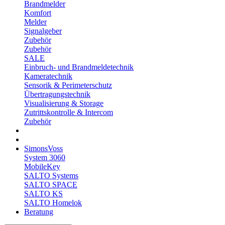
Brandmelder
Komfort
Melder
Signalgeber
Zubehör
Zubehör
SALE
Einbruch- und Brandmeldetechnik
Kameratechnik
Sensorik & Perimeterschutz
Übertragungstechnik
Visualisierung & Storage
Zutrittskontrolle & Intercom
Zubehör
SimonsVoss
System 3060
MobileKey
SALTO Systems
SALTO SPACE
SALTO KS
SALTO Homelok
Beratung