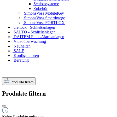
Schlosssysteme
Zubehör
SimonsVoss MobileKey
SimonsVoss SmartIntego
SimonsVoss FORTLOX
cre:lock - Schließanlagen
SALTO - Schließanlagen
DAITEM Funk-Alarmanlagen
Videoüberwachung
Neuheiten
SALE
Konfiguratoren
Beratung
Produkte filtern
Produkte filtern
Keine Produkte gefunden.