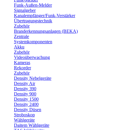
Funk-Außen-Melder
Signalgeber
Kanalempfänger/Funk-Verstärker
Übertragungstechnik
Zubehör
Branderkennungsanlagen (BEKA)
Zentrale
Systemkomponenten
Akku
Zubehör
Videoüberwachung
Kameras
Rekorder
Zubehör
Density Nebelgeräte
Density Air
Density 390
Density 900
Density 1500
Density 2400
Density Düsen
Stroboskop
Wählgeräte
Daitem Wählgeräte