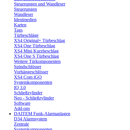
Steuerungen und Wandleser
Steuerungen
Wandleser
Identmedien
Karten
Tags
Türbeschläge
XS4 Original+ Türbeschlag
XS4 One Türbeschlag
XS4 Mini Kurzbeschlag
XS4 One S Türbeschlag
Weitere Türkomponenten
Spindschlösser
Vorhängeschlösser
XS4 Com iGO
Systemkomponenten
IQ 3.0
Schließzylinder
Neo - Schließzylinder
Software
Add-ons
DAITEM Funk-Alarmanlagen
D34 Alarmsystem
Zentrale
Systemkomponenten