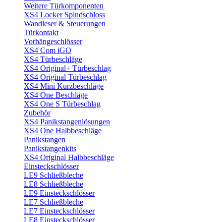
Weitere Türkomponenten
XS4 Locker Spindschloss
Wandleser & Steuerungen
Türkontakt
Vorhängeschlösser
XS4 Com iGO
XS4 Türbeschläge
XS4 Original+ Türbeschlag
XS4 Original Türbeschlag
XS4 Mini Kurzbeschläge
XS4 One Beschläge
XS4 One S Türbeschlag
Zubehör
XS4 Panikstangenlösungen
XS4 One Halbbeschläge
Panikstangen
Panikstangenkits
XS4 Original Halbbeschläge
Einsteckschlösser
LE9 Schließbleche
LE8 Schließbleche
LE9 Einsteckschlösser
LE7 Schließbleche
LE7 Einsteckschlösser
LE8 Einsteckschlösser