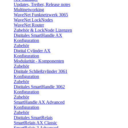
Updates, Treiber, Release notes
Multinetworking
WaveNet Funknetzwerk 3065
WaveNet LockNodes
WaveNet Router
Zubehör & LockNode Lizenzen
Digitales SmartHandle AX
Konfiguration
Zubehör
Digital Cylinder AX
Konfiguration
Modularität - Komponenten
Zubehör
Digitale Schließzylinder 3061
Konfiguration
Zubehör
Digitales SmartHandle 3062
Konfiguration
Zubehör
SmartHandle AX Advanced
Konfiguration
Zubehör
Digitales SmartRelais
SmartRelais AX Classic
SmartRelais 3 Advanced