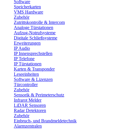
Software
Speicherkarten
VMS Hardware
Zubehör
Zutrittskontrolle & Intercom
Analoge Türstationen
Aufzug-Notrufsysteme
Digitale Schließsysteme
Erweiterungen
IP Audio
IP Innensprechstellen
IP Telefone
IP Türstationen
Karten & Transponder
Leseeinheiten
Software & Lizenzen
Türcontroller
Zubehör
Sensorik & Perimeterschutz
Infrarot Melder
LiDAR Sensoren
Radar Detektoren
Zubehör
Einbruch- und Brandmeldetechnik
Alarmzentralen