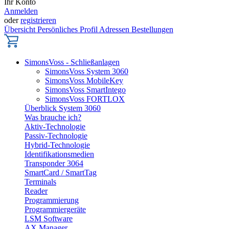
Ihr Konto
Anmelden
oder
registrieren
Übersicht
Persönliches Profil
Adressen
Bestellungen
SimonsVoss - Schließanlagen
SimonsVoss System 3060
SimonsVoss MobileKey
SimonsVoss SmartIntego
SimonsVoss FORTLOX
Überblick System 3060
Was brauche ich?
Aktiv-Technologie
Passiv-Technologie
Hybrid-Technologie
Identifikationsmedien
Transponder 3064
SmartCard / SmartTag
Terminals
Reader
Programmierung
Programmiergeräte
LSM Software
AX Manager