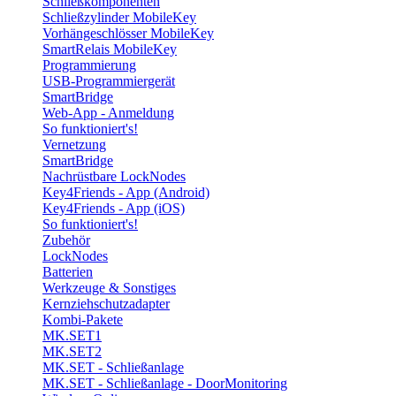
Schließkomponenten
Schließzylinder MobileKey
Vorhängeschlösser MobileKey
SmartRelais MobileKey
Programmierung
USB-Programmiergerät
SmartBridge
Web-App - Anmeldung
So funktioniert's!
Vernetzung
SmartBridge
Nachrüstbare LockNodes
Key4Friends - App (Android)
Key4Friends - App (iOS)
So funktioniert's!
Zubehör
LockNodes
Batterien
Werkzeuge & Sonstiges
Kernziehschutzadapter
Kombi-Pakete
MK.SET1
MK.SET2
MK.SET - Schließanlage
MK.SET - Schließanlage - DoorMonitoring