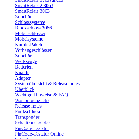
SmartRelais 2 3063
SmartRelais 3063
Zubehör
Schlosssysteme
Blockschloss 3066
Möbelschlösser
Möbelsysteme
Kombi-Pakete
Vorhängeschlösser
Zubehör
Werkzeuge
Batterien
Knäufe
Adapter
Systemübersicht & Release notes
Überblick
Wichtige Hinweise & FAQ
Was brauche ich?
Release notes
Funkschlüssel
Transponder
Schalttransponder
PinCode-Tastatur
PinCode-Tastatur Online