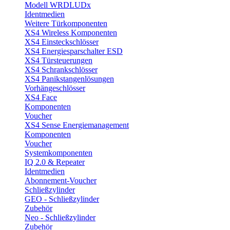
Modell WRDLUDx
Identmedien
Weitere Türkomponenten
XS4 Wireless Komponenten
XS4 Einsteckschlösser
XS4 Energiesparschalter ESD
XS4 Türsteuerungen
XS4 Schrankschlösser
XS4 Panikstangenlösungen
Vorhängeschlösser
XS4 Face
Komponenten
Voucher
XS4 Sense Energiemanagement
Komponenten
Voucher
Systemkomponenten
IQ 2.0 & Repeater
Identmedien
Abonnement-Voucher
Schließzylinder
GEO - Schließzylinder
Zubehör
Neo - Schließzylinder
Zubehör