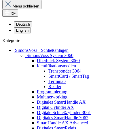
Menü schließen
DE
Deutsch
English
Kategorie
SimonsVoss - Schließanlagen
SimonsVoss System 3060
Überblick System 3060
Identifikationsmedien
Transponder 3064
SmartCard / SmartTag
Terminals
Reader
Programmierung
Multinetworking
Digitales SmartHandle AX
Digital Cylinder AX
Digitale Schließzylinder 3061
Digitales SmartHandle 3062
SmartHandle AX Advanced
Digitales SmartRelais