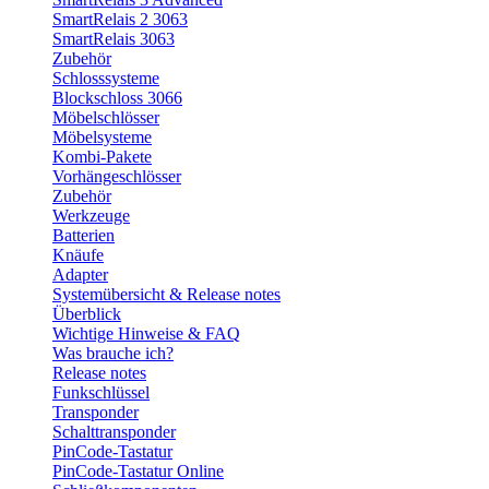
SmartRelais 2 3063
SmartRelais 3063
Zubehör
Schlosssysteme
Blockschloss 3066
Möbelschlösser
Möbelsysteme
Kombi-Pakete
Vorhängeschlösser
Zubehör
Werkzeuge
Batterien
Knäufe
Adapter
Systemübersicht & Release notes
Überblick
Wichtige Hinweise & FAQ
Was brauche ich?
Release notes
Funkschlüssel
Transponder
Schalttransponder
PinCode-Tastatur
PinCode-Tastatur Online