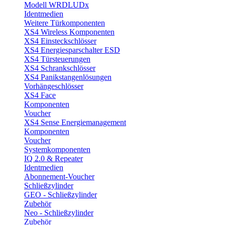
Modell WRDLUDx
Identmedien
Weitere Türkomponenten
XS4 Wireless Komponenten
XS4 Einsteckschlösser
XS4 Energiesparschalter ESD
XS4 Türsteuerungen
XS4 Schrankschlösser
XS4 Panikstangenlösungen
Vorhängeschlösser
XS4 Face
Komponenten
Voucher
XS4 Sense Energiemanagement
Komponenten
Voucher
Systemkomponenten
IQ 2.0 & Repeater
Identmedien
Abonnement-Voucher
Schließzylinder
GEO - Schließzylinder
Zubehör
Neo - Schließzylinder
Zubehör