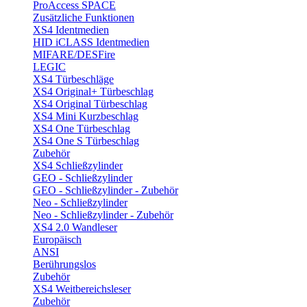
ProAccess SPACE
Zusätzliche Funktionen
XS4 Identmedien
HID iCLASS Identmedien
MIFARE/DESFire
LEGIC
XS4 Türbeschläge
XS4 Original+ Türbeschlag
XS4 Original Türbeschlag
XS4 Mini Kurzbeschlag
XS4 One Türbeschlag
XS4 One S Türbeschlag
Zubehör
XS4 Schließzylinder
GEO - Schließzylinder
GEO - Schließzylinder - Zubehör
Neo - Schließzylinder
Neo - Schließzylinder - Zubehör
XS4 2.0 Wandleser
Europäisch
ANSI
Berührungslos
Zubehör
XS4 Weitbereichsleser
Zubehör