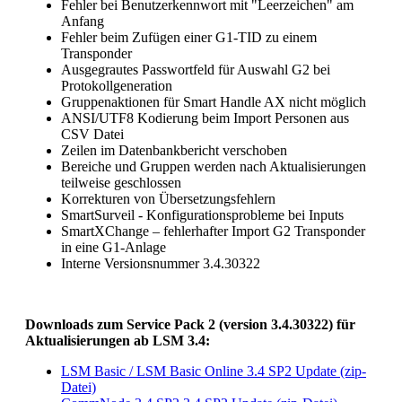
Fehler bei Benutzerkennwort mit "Leerzeichen" am
Anfang
Fehler beim Zufügen einer G1-TID zu einem
Transponder
Ausgegrautes Passwortfeld für Auswahl G2 bei
Protokollgeneration
Gruppenaktionen für Smart Handle AX nicht möglich
ANSI/UTF8 Kodierung beim Import Personen aus
CSV Datei
Zeilen im Datenbankbericht verschoben
Bereiche und Gruppen werden nach Aktualisierungen
teilweise geschlossen
Korrekturen von Übersetzungsfehlern
SmartSurveil - Konfigurationsprobleme bei Inputs
SmartXChange – fehlerhafter Import G2 Transponder
in eine G1-Anlage
Interne Versionsnummer 3.4.30322
Downloads zum Service Pack 2 (version 3.4.30322) für
Aktualisierungen ab LSM 3.4:
LSM Basic / LSM Basic Online 3.4 SP2 Update (zip-
Datei)