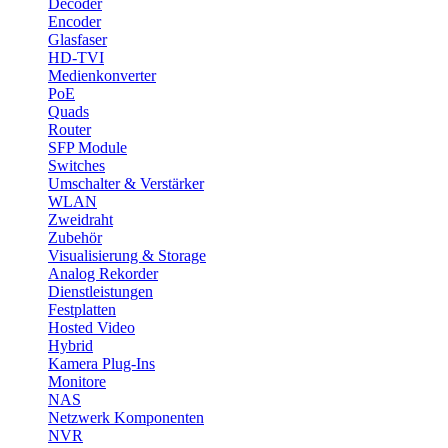
Decoder
Encoder
Glasfaser
HD-TVI
Medienkonverter
PoE
Quads
Router
SFP Module
Switches
Umschalter & Verstärker
WLAN
Zweidraht
Zubehör
Visualisierung & Storage
Analog Rekorder
Dienstleistungen
Festplatten
Hosted Video
Hybrid
Kamera Plug-Ins
Monitore
NAS
Netzwerk Komponenten
NVR