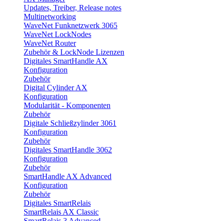
Updates, Treiber, Release notes
Multinetworking
WaveNet Funknetzwerk 3065
WaveNet LockNodes
WaveNet Router
Zubehör & LockNode Lizenzen
Digitales SmartHandle AX
Konfiguration
Zubehör
Digital Cylinder AX
Konfiguration
Modularität - Komponenten
Zubehör
Digitale Schließzylinder 3061
Konfiguration
Zubehör
Digitales SmartHandle 3062
Konfiguration
Zubehör
SmartHandle AX Advanced
Konfiguration
Zubehör
Digitales SmartRelais
SmartRelais AX Classic
SmartRelais 3 Advanced