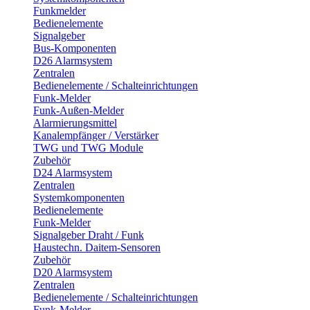
Funkmelder
Bedienelemente
Signalgeber
Bus-Komponenten
D26 Alarmsystem
Zentralen
Bedienelemente / Schalteinrichtungen
Funk-Melder
Funk-Außen-Melder
Alarmierungsmittel
Kanalempfänger / Verstärker
TWG und TWG Module
Zubehör
D24 Alarmsystem
Zentralen
Systemkomponenten
Bedienelemente
Funk-Melder
Signalgeber Draht / Funk
Haustechn. Daitem-Sensoren
Zubehör
D20 Alarmsystem
Zentralen
Bedienelemente / Schalteinrichtungen
Funk-Melder