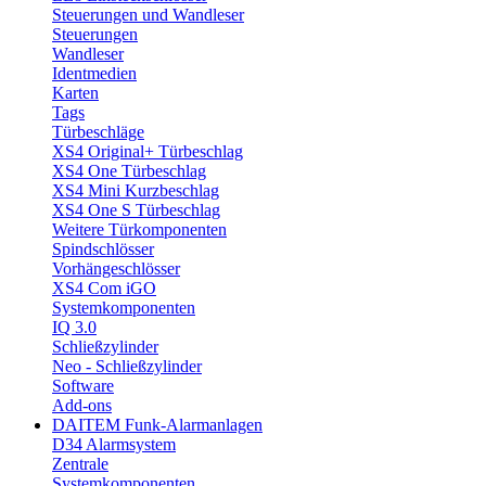
Steuerungen und Wandleser
Steuerungen
Wandleser
Identmedien
Karten
Tags
Türbeschläge
XS4 Original+ Türbeschlag
XS4 One Türbeschlag
XS4 Mini Kurzbeschlag
XS4 One S Türbeschlag
Weitere Türkomponenten
Spindschlösser
Vorhängeschlösser
XS4 Com iGO
Systemkomponenten
IQ 3.0
Schließzylinder
Neo - Schließzylinder
Software
Add-ons
DAITEM Funk-Alarmanlagen
D34 Alarmsystem
Zentrale
Systemkomponenten