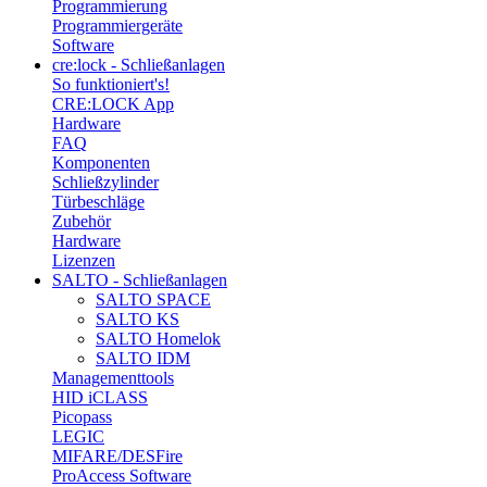
Programmierung
Programmiergeräte
Software
cre:lock - Schließanlagen
So funktioniert's!
CRE:LOCK App
Hardware
FAQ
Komponenten
Schließzylinder
Türbeschläge
Zubehör
Hardware
Lizenzen
SALTO - Schließanlagen
SALTO SPACE
SALTO KS
SALTO Homelok
SALTO IDM
Managementtools
HID iCLASS
Picopass
LEGIC
MIFARE/DESFire
ProAccess Software