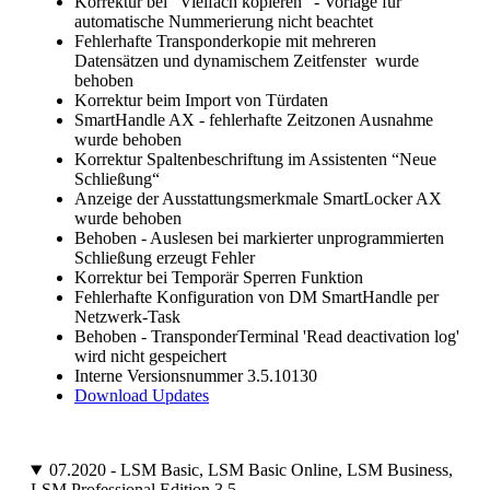
Korrektur bei "Vielfach kopieren" - Vorlage für
automatische Nummerierung nicht beachtet
Fehlerhafte Transponderkopie mit mehreren
Datensätzen und dynamischem Zeitfenster wurde
behoben
Korrektur beim Import von Türdaten
SmartHandle AX - fehlerhafte Zeitzonen Ausnahme
wurde behoben
Korrektur Spaltenbeschriftung im Assistenten “Neue
Schließung“
Anzeige der Ausstattungsmerkmale SmartLocker AX
wurde behoben
Behoben - Auslesen bei markierter unprogrammierten
Schließung erzeugt Fehler
Korrektur bei Temporär Sperren Funktion
Fehlerhafte Konfiguration von DM SmartHandle per
Netzwerk-Task
Behoben - TransponderTerminal 'Read deactivation log'
wird nicht gespeichert
Interne Versionsnummer 3.5.10130
Download Updates
07.2020 - LSM Basic, LSM Basic Online, LSM Business,
LSM Professional Edition 3.5