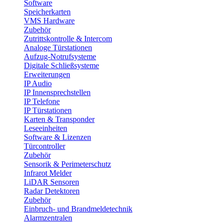
Software
Speicherkarten
VMS Hardware
Zubehör
Zutrittskontrolle & Intercom
Analoge Türstationen
Aufzug-Notrufsysteme
Digitale Schließsysteme
Erweiterungen
IP Audio
IP Innensprechstellen
IP Telefone
IP Türstationen
Karten & Transponder
Leseeinheiten
Software & Lizenzen
Türcontroller
Zubehör
Sensorik & Perimeterschutz
Infrarot Melder
LiDAR Sensoren
Radar Detektoren
Zubehör
Einbruch- und Brandmeldetechnik
Alarmzentralen