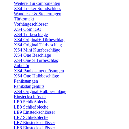
Weitere Türkomponenten
XS4 Locker Spindschloss
Wandleser & Steuerungen
Türkontakt
Vorhängeschlösser
XS4 Com iGO
XS4 Türbeschläge
XS4 Original+ Türbeschlag
XS4 Original Türbeschlag
XS4 Mini Kurzbeschläge
XS4 One Beschläge
XS4 One S Türbeschlag
Zubehör
XS4 Panikstangenlösungen
XS4 One Halbbeschläge
Panikstangen
Panikstangenkits
XS4 Original Halbbeschläge
Einsteckschlösser
LE9 Schließbleche
LE8 Schließbleche
LE9 Einsteckschlösser
LE7 Schließbleche
LE7 Einsteckschlösser
LE8 Einsteckschlösser