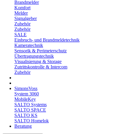
Brandmelder
Komfort
Melder
Signalgeber
Zubehör
Zubehör
SALE
Einbruch- und Brandmeldetechnik
Kameratechnik
Sensorik & Perimeterschutz
Übertragungstechnik
Visualisierung & Storage
Zutrittskontrolle & Intercom
Zubehör
SimonsVoss
System 3060
MobileKey
SALTO Systems
SALTO SPACE
SALTO KS
SALTO Homelok
Beratung