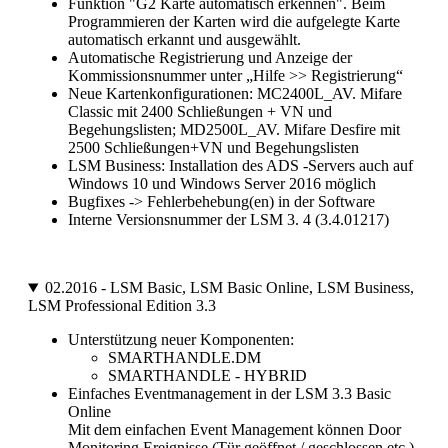
Funktion "G2 Karte automatisch erkennen". Beim
Programmieren der Karten wird die aufgelegte Karte
automatisch erkannt und ausgewählt.
Automatische Registrierung und Anzeige der
Kommissionsnummer unter „Hilfe >> Registrierung“
Neue Kartenkonfigurationen: MC2400L_AV. Mifare
Classic mit 2400 Schließungen + VN und
Begehungslisten; MD2500L_AV. Mifare Desfire mit
2500 Schließungen+VN und Begehungslisten
LSM Business: Installation des ADS -Servers auch auf
Windows 10 und Windows Server 2016 möglich
Bugfixes -> Fehlerbehebung(en) in der Software
Interne Versionsnummer der LSM 3. 4 (3.4.01217)
02.2016 - LSM Basic, LSM Basic Online, LSM Business,
LSM Professional Edition 3.3
Unterstützung neuer Komponenten:
SMARTHANDLE.DM
SMARTHANDLE - HYBRID
Einfaches Eventmanagement in der LSM 3.3 Basic
Online
Mit dem einfachen Event Management können Door
Monitoring Ereignisse (Tür geöffnet / geschlossen etc.)