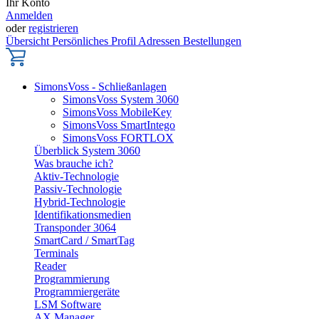
Ihr Konto
Anmelden
oder
registrieren
Übersicht
Persönliches Profil
Adressen
Bestellungen
SimonsVoss - Schließanlagen
SimonsVoss System 3060
SimonsVoss MobileKey
SimonsVoss SmartIntego
SimonsVoss FORTLOX
Überblick System 3060
Was brauche ich?
Aktiv-Technologie
Passiv-Technologie
Hybrid-Technologie
Identifikationsmedien
Transponder 3064
SmartCard / SmartTag
Terminals
Reader
Programmierung
Programmiergeräte
LSM Software
AX Manager