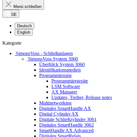
Menü schließen
DE
Deutsch
English
Kategorie
SimonsVoss - Schließanlagen
SimonsVoss System 3060
Überblick System 3060
Identifikationsmedien
Programmierung
Programmiergeräte
LSM Software
AX Manager
Updates, Treiber, Release notes
Multinetworking
Digitales SmartHandle AX
Digital Cylinder AX
Digitale Schließzylinder 3061
Digitales SmartHandle 3062
SmartHandle AX Advanced
Digitales SmartRelais