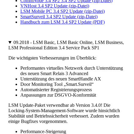
CommNode 3.4 SP2 3.4 SP2 Update (zip-Datei)
VNHost 3.4 SP2 Update (zip-Datei)
LSM Mobile PC 3.4 SP2 Update (zip-Datei)
SmartSurveil 3.4 SP2 Update (zip-Datei)
Handbuch zum LSM 3.4 SP2 Update (PDF)
09.2018 - LSM Basic, LSM Basic Online, LSM Business,
LSM Professional Edition 3.4 Service Pack SP1
Die wichtigsten Verbesserungen im Überblick:
Performantes virtuelles Netzwerk durch Unterstützung
des neuen Smart Relais 3 Advanced
Unterstützung des neuen SmartHandle AX
Door Monitoring Tool „Smart.Surveil“
Automatisierter Registrierungsprozess
Anpassungen zur DSGVO-Konformität
LSM Update-Paket verwendbar ab Version 3.4.0! Die
Locking-System-Management-Software wurde hinsichtlich
Stabilität und Betriebssicherheit verbessert. Zudem wurden
einige Bugfixes vorgenommen.
Performance-Steigerung