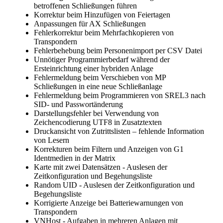
betroffenen Schließungen führen
Korrektur beim Hinzufügen von Feiertagen
Anpassungen für AX Schließungen
Fehlerkorrektur beim Mehrfachkopieren von
Transpondern
Fehlerbehebung beim Personenimport per CSV Datei
Unnötiger Programmierbedarf während der
Ersteinrichtung einer hybriden Anlage
Fehlermeldung beim Verschieben von MP
Schließungen in eine neue Schließanlage
Fehlermeldung beim Programmieren von SREL3 nach
SID- und Passwortänderung
Darstellungsfehler bei Verwendung von
Zeichencodierung UTF8 in Zusatztexten
Druckansicht von Zutrittslisten – fehlende Information
von Lesern
Korrekturen beim Filtern und Anzeigen von G1
Identmedien in der Matrix
Karte mit zwei Datensätzen - Auslesen der
Zeitkonfiguration und Begehungsliste
Random UID - Auslesen der Zeitkonfiguration und
Begehungsliste
Korrigierte Anzeige bei Batteriewarnungen von
Transpondern
VNHost - Aufgaben in mehreren Anlagen mit