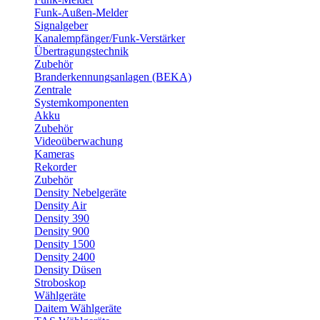
Funk-Außen-Melder
Signalgeber
Kanalempfänger/Funk-Verstärker
Übertragungstechnik
Zubehör
Branderkennungsanlagen (BEKA)
Zentrale
Systemkomponenten
Akku
Zubehör
Videoüberwachung
Kameras
Rekorder
Zubehör
Density Nebelgeräte
Density Air
Density 390
Density 900
Density 1500
Density 2400
Density Düsen
Stroboskop
Wählgeräte
Daitem Wählgeräte