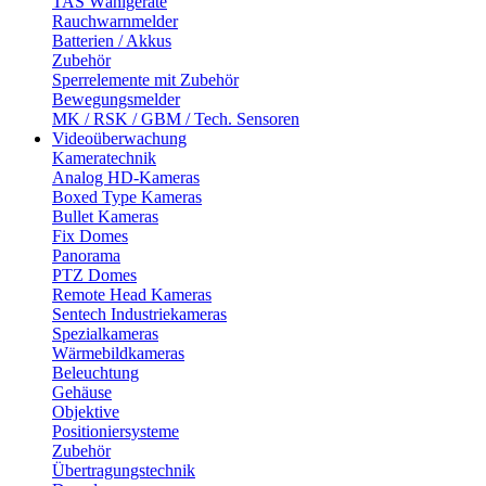
TAS Wählgeräte
Rauchwarnmelder
Batterien / Akkus
Zubehör
Sperrelemente mit Zubehör
Bewegungsmelder
MK / RSK / GBM / Tech. Sensoren
Videoüberwachung
Kameratechnik
Analog HD-Kameras
Boxed Type Kameras
Bullet Kameras
Fix Domes
Panorama
PTZ Domes
Remote Head Kameras
Sentech Industriekameras
Spezialkameras
Wärmebildkameras
Beleuchtung
Gehäuse
Objektive
Positioniersysteme
Zubehör
Übertragungstechnik