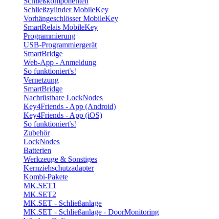
Schließkomponenten
Schließzylinder MobileKey
Vorhängeschlösser MobileKey
SmartRelais MobileKey
Programmierung
USB-Programmiergerät
SmartBridge
Web-App - Anmeldung
So funktioniert's!
Vernetzung
SmartBridge
Nachrüstbare LockNodes
Key4Friends - App (Android)
Key4Friends - App (iOS)
So funktioniert's!
Zubehör
LockNodes
Batterien
Werkzeuge & Sonstiges
Kernziehschutzadapter
Kombi-Pakete
MK.SET1
MK.SET2
MK.SET - Schließanlage
MK.SET - Schließanlage - DoorMonitoring