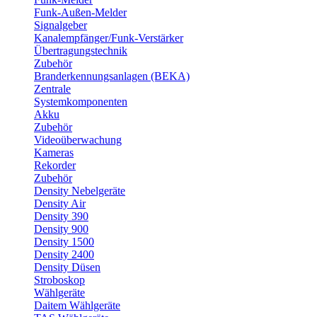
Funk-Außen-Melder
Signalgeber
Kanalempfänger/Funk-Verstärker
Übertragungstechnik
Zubehör
Branderkennungsanlagen (BEKA)
Zentrale
Systemkomponenten
Akku
Zubehör
Videoüberwachung
Kameras
Rekorder
Zubehör
Density Nebelgeräte
Density Air
Density 390
Density 900
Density 1500
Density 2400
Density Düsen
Stroboskop
Wählgeräte
Daitem Wählgeräte