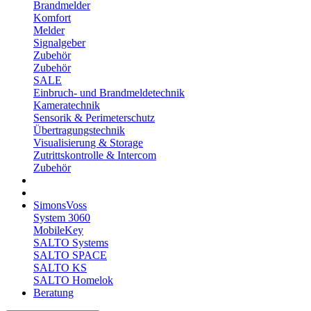
Brandmelder
Komfort
Melder
Signalgeber
Zubehör
Zubehör
SALE
Einbruch- und Brandmeldetechnik
Kameratechnik
Sensorik & Perimeterschutz
Übertragungstechnik
Visualisierung & Storage
Zutrittskontrolle & Intercom
Zubehör
SimonsVoss
System 3060
MobileKey
SALTO Systems
SALTO SPACE
SALTO KS
SALTO Homelok
Beratung