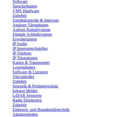
Software
Speicherkarten
VMS Hardware
Zubehör
Zutrittskontrolle & Intercom
Analoge Türstationen
Aufzug-Notrufsysteme
Digitale Schließsysteme
Erweiterungen
IP Audio
IP Innensprechstellen
IP Telefone
IP Türstationen
Karten & Transponder
Leseeinheiten
Software & Lizenzen
Türcontroller
Zubehör
Sensorik & Perimeterschutz
Infrarot Melder
LiDAR Sensoren
Radar Detektoren
Zubehör
Einbruch- und Brandmeldetechnik
Alarmzentralen