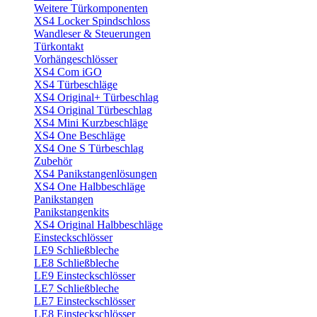
Weitere Türkomponenten
XS4 Locker Spindschloss
Wandleser & Steuerungen
Türkontakt
Vorhängeschlösser
XS4 Com iGO
XS4 Türbeschläge
XS4 Original+ Türbeschlag
XS4 Original Türbeschlag
XS4 Mini Kurzbeschläge
XS4 One Beschläge
XS4 One S Türbeschlag
Zubehör
XS4 Panikstangenlösungen
XS4 One Halbbeschläge
Panikstangen
Panikstangenkits
XS4 Original Halbbeschläge
Einsteckschlösser
LE9 Schließbleche
LE8 Schließbleche
LE9 Einsteckschlösser
LE7 Schließbleche
LE7 Einsteckschlösser
LE8 Einsteckschlösser