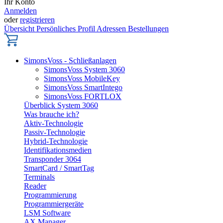
Ihr Konto
Anmelden
oder
registrieren
Übersicht
Persönliches Profil
Adressen
Bestellungen
SimonsVoss - Schließanlagen
SimonsVoss System 3060
SimonsVoss MobileKey
SimonsVoss SmartIntego
SimonsVoss FORTLOX
Überblick System 3060
Was brauche ich?
Aktiv-Technologie
Passiv-Technologie
Hybrid-Technologie
Identifikationsmedien
Transponder 3064
SmartCard / SmartTag
Terminals
Reader
Programmierung
Programmiergeräte
LSM Software
AX Manager