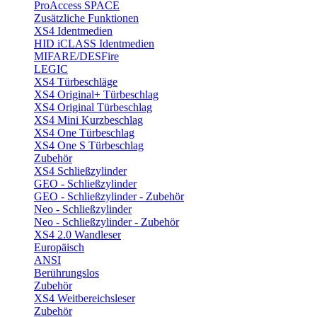
ProAccess SPACE
Zusätzliche Funktionen
XS4 Identmedien
HID iCLASS Identmedien
MIFARE/DESFire
LEGIC
XS4 Türbeschläge
XS4 Original+ Türbeschlag
XS4 Original Türbeschlag
XS4 Mini Kurzbeschlag
XS4 One Türbeschlag
XS4 One S Türbeschlag
Zubehör
XS4 Schließzylinder
GEO - Schließzylinder
GEO - Schließzylinder - Zubehör
Neo - Schließzylinder
Neo - Schließzylinder - Zubehör
XS4 2.0 Wandleser
Europäisch
ANSI
Berührungslos
Zubehör
XS4 Weitbereichsleser
Zubehör