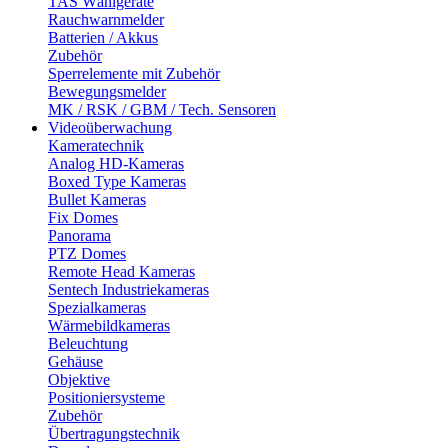
TAS Wählgeräte
Rauchwarnmelder
Batterien / Akkus
Zubehör
Sperrelemente mit Zubehör
Bewegungsmelder
MK / RSK / GBM / Tech. Sensoren
Videoüberwachung
Kameratechnik
Analog HD-Kameras
Boxed Type Kameras
Bullet Kameras
Fix Domes
Panorama
PTZ Domes
Remote Head Kameras
Sentech Industriekameras
Spezialkameras
Wärmebildkameras
Beleuchtung
Gehäuse
Objektive
Positioniersysteme
Zubehör
Übertragungstechnik