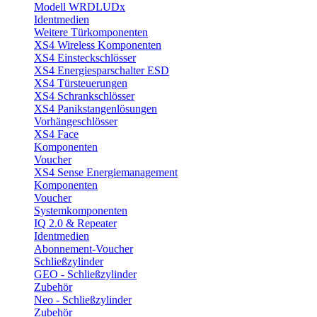
Modell WRDLUDx
Identmedien
Weitere Türkomponenten
XS4 Wireless Komponenten
XS4 Einsteckschlösser
XS4 Energiesparschalter ESD
XS4 Türsteuerungen
XS4 Schrankschlösser
XS4 Panikstangenlösungen
Vorhängeschlösser
XS4 Face
Komponenten
Voucher
XS4 Sense Energiemanagement
Komponenten
Voucher
Systemkomponenten
IQ 2.0 & Repeater
Identmedien
Abonnement-Voucher
Schließzylinder
GEO - Schließzylinder
Zubehör
Neo - Schließzylinder
Zubehör