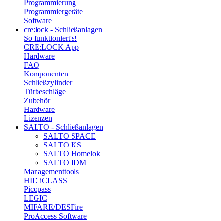
Programmierung
Programmiergeräte
Software
cre:lock - Schließanlagen
So funktioniert's!
CRE:LOCK App
Hardware
FAQ
Komponenten
Schließzylinder
Türbeschläge
Zubehör
Hardware
Lizenzen
SALTO - Schließanlagen
SALTO SPACE
SALTO KS
SALTO Homelok
SALTO IDM
Managementtools
HID iCLASS
Picopass
LEGIC
MIFARE/DESFire
ProAccess Software