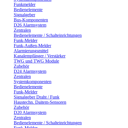
Funkmelder
Bedienelemente
Signalgeber
Bus-Komponenten
D26 Alarmsystem
Zentralen
Bedienelemente / Schalteinrichtungen
Funk-Melder
Funk-Außen-Melder
Alarmierungsmittel
Kanalempfänger / Verstärker
TWG und TWG Module
Zubehör
D24 Alarmsystem
Zentralen
Systemkomponenten
Bedienelemente
Funk-Melder
Signalgeber Draht / Funk
Haustechn. Daitem-Sensoren
Zubehör
D20 Alarmsystem
Zentralen
Bedienelemente / Schalteinrichtungen
Funk-Melder