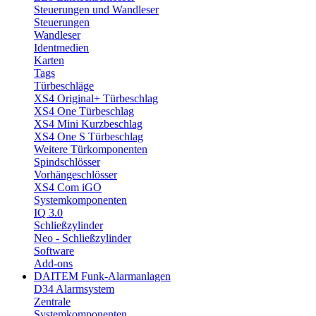
Steuerungen und Wandleser
Steuerungen
Wandleser
Identmedien
Karten
Tags
Türbeschläge
XS4 Original+ Türbeschlag
XS4 One Türbeschlag
XS4 Mini Kurzbeschlag
XS4 One S Türbeschlag
Weitere Türkomponenten
Spindschlösser
Vorhängeschlösser
XS4 Com iGO
Systemkomponenten
IQ 3.0
Schließzylinder
Neo - Schließzylinder
Software
Add-ons
DAITEM Funk-Alarmanlagen
D34 Alarmsystem
Zentrale
Systemkomponenten