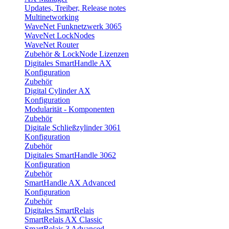
Updates, Treiber, Release notes
Multinetworking
WaveNet Funknetzwerk 3065
WaveNet LockNodes
WaveNet Router
Zubehör & LockNode Lizenzen
Digitales SmartHandle AX
Konfiguration
Zubehör
Digital Cylinder AX
Konfiguration
Modularität - Komponenten
Zubehör
Digitale Schließzylinder 3061
Konfiguration
Zubehör
Digitales SmartHandle 3062
Konfiguration
Zubehör
SmartHandle AX Advanced
Konfiguration
Zubehör
Digitales SmartRelais
SmartRelais AX Classic
SmartRelais 3 Advanced