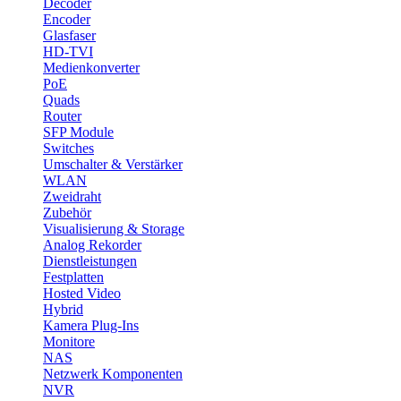
Decoder
Encoder
Glasfaser
HD-TVI
Medienkonverter
PoE
Quads
Router
SFP Module
Switches
Umschalter & Verstärker
WLAN
Zweidraht
Zubehör
Visualisierung & Storage
Analog Rekorder
Dienstleistungen
Festplatten
Hosted Video
Hybrid
Kamera Plug-Ins
Monitore
NAS
Netzwerk Komponenten
NVR