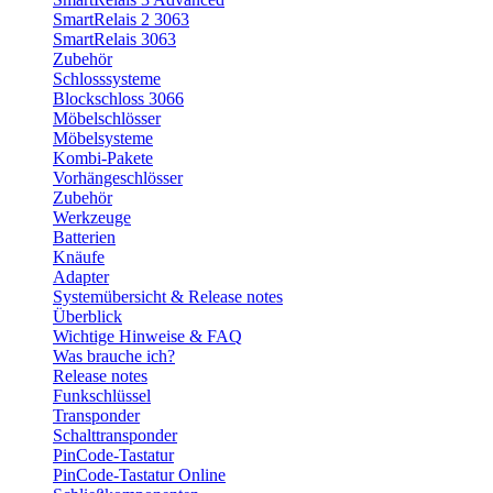
SmartRelais 2 3063
SmartRelais 3063
Zubehör
Schlosssysteme
Blockschloss 3066
Möbelschlösser
Möbelsysteme
Kombi-Pakete
Vorhängeschlösser
Zubehör
Werkzeuge
Batterien
Knäufe
Adapter
Systemübersicht & Release notes
Überblick
Wichtige Hinweise & FAQ
Was brauche ich?
Release notes
Funkschlüssel
Transponder
Schalttransponder
PinCode-Tastatur
PinCode-Tastatur Online