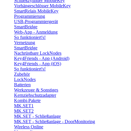
Schließzylinder MobileKey
Vorhängeschlösser MobileKey
SmartRelais MobileKey
Programmierung
USB-Programmiergerät
SmartBridge
Web-App - Anmeldung
So funktioniert's!
Vernetzung
SmartBridge
Nachrüstbare LockNodes
Key4Friends - App (Android)
Key4Friends - App (iOS)
So funktioniert's!
Zubehör
LockNodes
Batterien
Werkzeuge & Sonstiges
Kernziehschutzadapter
Kombi-Pakete
MK.SET1
MK.SET2
MK.SET - Schließanlage
MK.SET - Schließanlage - DoorMonitoring
Wireless Online