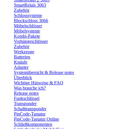
SmartRelais 3063
Zubehör
Schlosssysteme
Blockschloss 3066
Möbelschlösser
Möbelsysteme
Kombi-Pakete
Vorhängeschlösser
Zubehör
Werkzeuge
Batterien
Knäufe
Adapter
Systemübersicht & Release notes
Überblick
Wichtige Hinweise & FAQ
Was brauche ich?
Release notes
Funkschlüssel
Transponder
Schalttransponder
PinCode-Tastatur
PinCode-Tastatur Online
Schließkomponenten