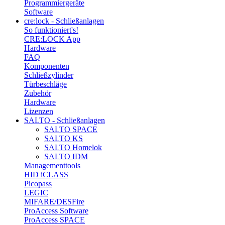
Programmiergeräte
Software
cre:lock - Schließanlagen
So funktioniert's!
CRE:LOCK App
Hardware
FAQ
Komponenten
Schließzylinder
Türbeschläge
Zubehör
Hardware
Lizenzen
SALTO - Schließanlagen
SALTO SPACE
SALTO KS
SALTO Homelok
SALTO IDM
Managementtools
HID iCLASS
Picopass
LEGIC
MIFARE/DESFire
ProAccess Software
ProAccess SPACE