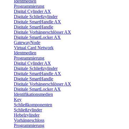
Identmedien
Programmierung
Digital Cylinder AX
Digitale Schließzylinder
Digitale SmartHandle AX
Digitale SmartHandle
Digitale Vorhängeschlösser AX
Digitale SmartLocker AX
GatewayNode
Virtual Card Network
Identmedien
Programmierung
Digital Cylinder AX
Digitale Schließzylinder
Digitale SmartHandle AX
Digitale SmartHandle
Digitale Vorhängeschlösser AX
Digitale SmartLocker AX
Identifikationsmedien
Key
Schließkomponenten
Schließzylinder
Hebelzylinder
Vorhängeschloss
Programmierung