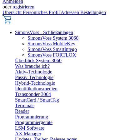
Anmelden
oder
registrieren
Übersicht
Persönliches Profil
Adressen
Bestellungen
SimonsVoss - Schließanlagen
SimonsVoss System 3060
SimonsVoss MobileKey
SimonsVoss SmartIntego
SimonsVoss FORTLOX
Überblick System 3060
Was brauche ich?
Aktiv-Technologie
Passiv-Technologie
Hybrid-Technologie
Identifikationsmedien
Transponder 3064
SmartCard / SmartTag
Terminals
Reader
Programmierung
Programmiergeräte
LSM Software
AX Manager
Updates, Treiber, Release notes