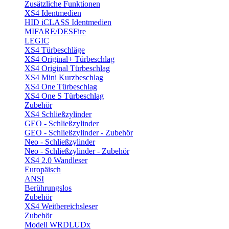
Zusätzliche Funktionen
XS4 Identmedien
HID iCLASS Identmedien
MIFARE/DESFire
LEGIC
XS4 Türbeschläge
XS4 Original+ Türbeschlag
XS4 Original Türbeschlag
XS4 Mini Kurzbeschlag
XS4 One Türbeschlag
XS4 One S Türbeschlag
Zubehör
XS4 Schließzylinder
GEO - Schließzylinder
GEO - Schließzylinder - Zubehör
Neo - Schließzylinder
Neo - Schließzylinder - Zubehör
XS4 2.0 Wandleser
Europäisch
ANSI
Berührungslos
Zubehör
XS4 Weitbereichsleser
Zubehör
Modell WRDLUDx