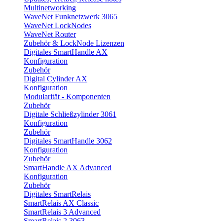
Multinetworking
WaveNet Funknetzwerk 3065
WaveNet LockNodes
WaveNet Router
Zubehör & LockNode Lizenzen
Digitales SmartHandle AX
Konfiguration
Zubehör
Digital Cylinder AX
Konfiguration
Modularität - Komponenten
Zubehör
Digitale Schließzylinder 3061
Konfiguration
Zubehör
Digitales SmartHandle 3062
Konfiguration
Zubehör
SmartHandle AX Advanced
Konfiguration
Zubehör
Digitales SmartRelais
SmartRelais AX Classic
SmartRelais 3 Advanced
SmartRelais 2 3063