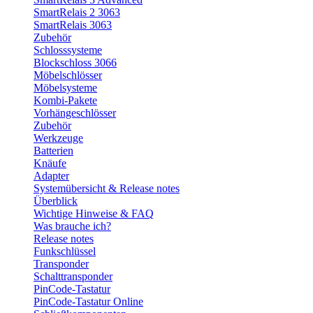
SmartRelais 2 3063
SmartRelais 3063
Zubehör
Schlosssysteme
Blockschloss 3066
Möbelschlösser
Möbelsysteme
Kombi-Pakete
Vorhängeschlösser
Zubehör
Werkzeuge
Batterien
Knäufe
Adapter
Systemübersicht & Release notes
Überblick
Wichtige Hinweise & FAQ
Was brauche ich?
Release notes
Funkschlüssel
Transponder
Schalttransponder
PinCode-Tastatur
PinCode-Tastatur Online