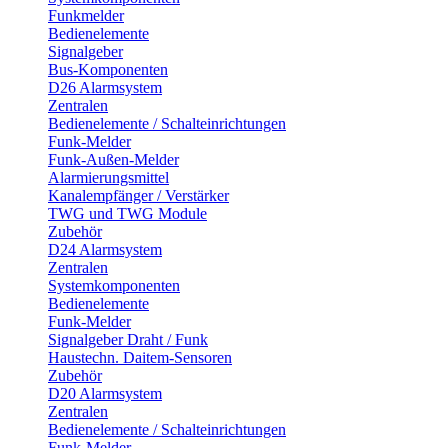
Funkmelder
Bedienelemente
Signalgeber
Bus-Komponenten
D26 Alarmsystem
Zentralen
Bedienelemente / Schalteinrichtungen
Funk-Melder
Funk-Außen-Melder
Alarmierungsmittel
Kanalempfänger / Verstärker
TWG und TWG Module
Zubehör
D24 Alarmsystem
Zentralen
Systemkomponenten
Bedienelemente
Funk-Melder
Signalgeber Draht / Funk
Haustechn. Daitem-Sensoren
Zubehör
D20 Alarmsystem
Zentralen
Bedienelemente / Schalteinrichtungen
Funk-Melder