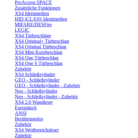
ProAccess SPACE
Zusätzliche Funktionen
XS4 Identmedien
HID iCLASS Identmedien
MIFARE/DESFire
LEGIC
XS4 Türbeschläge
XS4 Original+ Türbeschlag
XS4 Original Türbeschlag
XS4 Mini Kurzbeschlag
XS4 One Türbeschlag
XS4 One S Türbeschlag
Zubehör
XS4 Schließzylinder
GEO - Schließzylinder
GEO - Schließzylinder - Zubehör
Neo - Schließzylinder
Neo - Schließzylinder - Zubehör
XS4 2.0 Wandleser
Europäisch
ANSI
Berührungslos
Zubehör
XS4 Weitbereichsleser
Zubehör