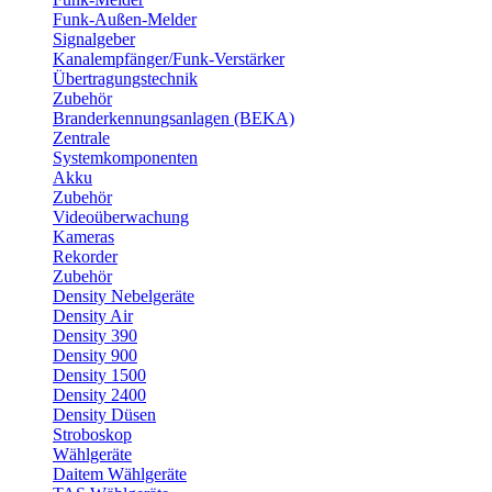
Funk-Außen-Melder
Signalgeber
Kanalempfänger/Funk-Verstärker
Übertragungstechnik
Zubehör
Branderkennungsanlagen (BEKA)
Zentrale
Systemkomponenten
Akku
Zubehör
Videoüberwachung
Kameras
Rekorder
Zubehör
Density Nebelgeräte
Density Air
Density 390
Density 900
Density 1500
Density 2400
Density Düsen
Stroboskop
Wählgeräte
Daitem Wählgeräte