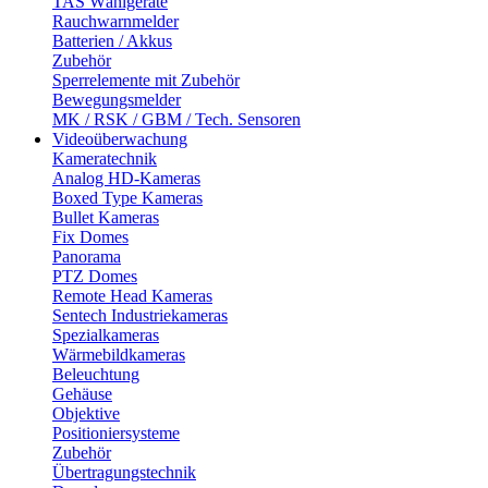
TAS Wählgeräte
Rauchwarnmelder
Batterien / Akkus
Zubehör
Sperrelemente mit Zubehör
Bewegungsmelder
MK / RSK / GBM / Tech. Sensoren
Videoüberwachung
Kameratechnik
Analog HD-Kameras
Boxed Type Kameras
Bullet Kameras
Fix Domes
Panorama
PTZ Domes
Remote Head Kameras
Sentech Industriekameras
Spezialkameras
Wärmebildkameras
Beleuchtung
Gehäuse
Objektive
Positioniersysteme
Zubehör
Übertragungstechnik