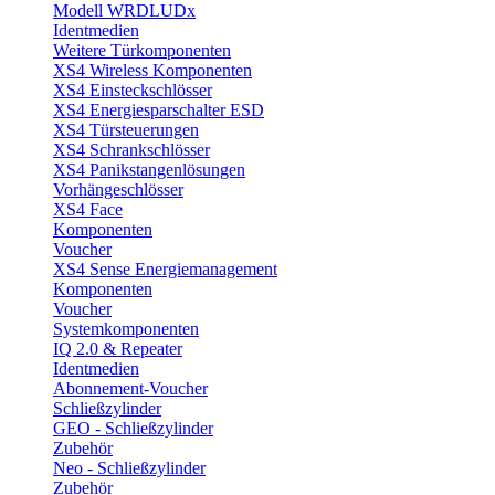
Modell WRDLUDx
Identmedien
Weitere Türkomponenten
XS4 Wireless Komponenten
XS4 Einsteckschlösser
XS4 Energiesparschalter ESD
XS4 Türsteuerungen
XS4 Schrankschlösser
XS4 Panikstangenlösungen
Vorhängeschlösser
XS4 Face
Komponenten
Voucher
XS4 Sense Energiemanagement
Komponenten
Voucher
Systemkomponenten
IQ 2.0 & Repeater
Identmedien
Abonnement-Voucher
Schließzylinder
GEO - Schließzylinder
Zubehör
Neo - Schließzylinder
Zubehör