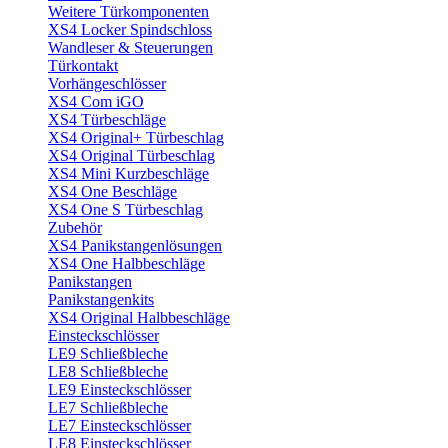
Weitere Türkomponenten
XS4 Locker Spindschloss
Wandleser & Steuerungen
Türkontakt
Vorhängeschlösser
XS4 Com iGO
XS4 Türbeschläge
XS4 Original+ Türbeschlag
XS4 Original Türbeschlag
XS4 Mini Kurzbeschläge
XS4 One Beschläge
XS4 One S Türbeschlag
Zubehör
XS4 Panikstangenlösungen
XS4 One Halbbeschläge
Panikstangen
Panikstangenkits
XS4 Original Halbbeschläge
Einsteckschlösser
LE9 Schließbleche
LE8 Schließbleche
LE9 Einsteckschlösser
LE7 Schließbleche
LE7 Einsteckschlösser
LE8 Einsteckschlösser