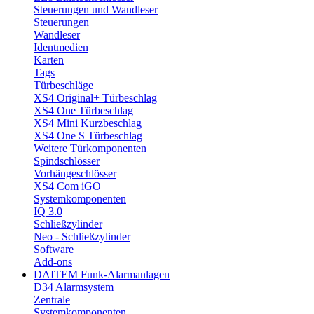
Steuerungen und Wandleser
Steuerungen
Wandleser
Identmedien
Karten
Tags
Türbeschläge
XS4 Original+ Türbeschlag
XS4 One Türbeschlag
XS4 Mini Kurzbeschlag
XS4 One S Türbeschlag
Weitere Türkomponenten
Spindschlösser
Vorhängeschlösser
XS4 Com iGO
Systemkomponenten
IQ 3.0
Schließzylinder
Neo - Schließzylinder
Software
Add-ons
DAITEM Funk-Alarmanlagen
D34 Alarmsystem
Zentrale
Systemkomponenten