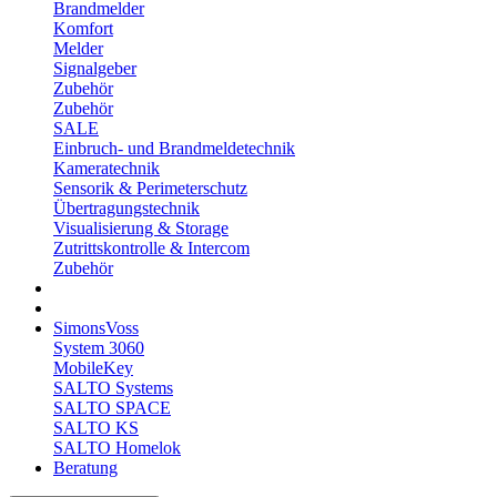
Brandmelder
Komfort
Melder
Signalgeber
Zubehör
Zubehör
SALE
Einbruch- und Brandmeldetechnik
Kameratechnik
Sensorik & Perimeterschutz
Übertragungstechnik
Visualisierung & Storage
Zutrittskontrolle & Intercom
Zubehör
SimonsVoss
System 3060
MobileKey
SALTO Systems
SALTO SPACE
SALTO KS
SALTO Homelok
Beratung