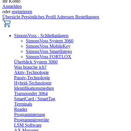
Ihr Konto
Anmelden
oder
registrieren
Übersicht
Persönliches Profil
Adressen
Bestellungen
SimonsVoss - Schließanlagen
SimonsVoss System 3060
SimonsVoss MobileKey
SimonsVoss SmartIntego
SimonsVoss FORTLOX
Überblick System 3060
Was brauche ich?
Aktiv-Technologie
Passiv-Technologie
Hybrid-Technologie
Identifikationsmedien
Transponder 3064
SmartCard / SmartTag
Terminals
Reader
Programmierung
Programmiergeräte
LSM Software
AX Manager