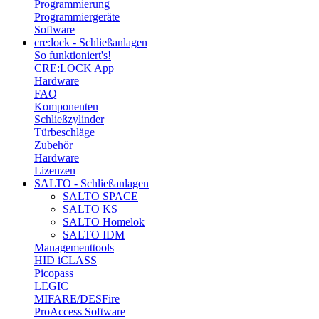
Programmierung
Programmiergeräte
Software
cre:lock - Schließanlagen
So funktioniert's!
CRE:LOCK App
Hardware
FAQ
Komponenten
Schließzylinder
Türbeschläge
Zubehör
Hardware
Lizenzen
SALTO - Schließanlagen
SALTO SPACE
SALTO KS
SALTO Homelok
SALTO IDM
Managementtools
HID iCLASS
Picopass
LEGIC
MIFARE/DESFire
ProAccess Software