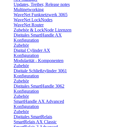
Updates, Treiber, Release notes
Multinetworking
WaveNet Funknetzwerk 3065
WaveNet LockNodes
WaveNet Router
Zubehör & LockNode Lizenzen
Digitales SmartHandle AX
Konfiguration
Zubehör
Digital Cylinder AX
Konfiguration
Modularität - Komponenten
Zubehör
Digitale Schließzylinder 3061
Konfiguration
Zubehör
Digitales SmartHandle 3062
Konfiguration
Zubehör
SmartHandle AX Advanced
Konfiguration
Zubehör
Digitales SmartRelais
SmartRelais AX Classic
SmartRelais 3 Advanced