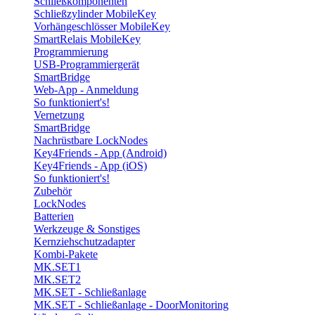
Schließkomponenten
Schließzylinder MobileKey
Vorhängeschlösser MobileKey
SmartRelais MobileKey
Programmierung
USB-Programmiergerät
SmartBridge
Web-App - Anmeldung
So funktioniert's!
Vernetzung
SmartBridge
Nachrüstbare LockNodes
Key4Friends - App (Android)
Key4Friends - App (iOS)
So funktioniert's!
Zubehör
LockNodes
Batterien
Werkzeuge & Sonstiges
Kernziehschutzadapter
Kombi-Pakete
MK.SET1
MK.SET2
MK.SET - Schließanlage
MK.SET - Schließanlage - DoorMonitoring