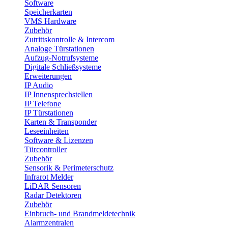
Software
Speicherkarten
VMS Hardware
Zubehör
Zutrittskontrolle & Intercom
Analoge Türstationen
Aufzug-Notrufsysteme
Digitale Schließsysteme
Erweiterungen
IP Audio
IP Innensprechstellen
IP Telefone
IP Türstationen
Karten & Transponder
Leseeinheiten
Software & Lizenzen
Türcontroller
Zubehör
Sensorik & Perimeterschutz
Infrarot Melder
LiDAR Sensoren
Radar Detektoren
Zubehör
Einbruch- und Brandmeldetechnik
Alarmzentralen