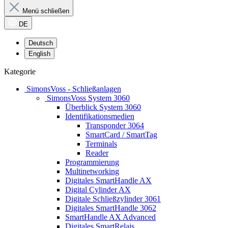
Menü schließen
DE
Deutsch
English
Kategorie
SimonsVoss - Schließanlagen
SimonsVoss System 3060
Überblick System 3060
Identifikationsmedien
Transponder 3064
SmartCard / SmartTag
Terminals
Reader
Programmierung
Multinetworking
Digitales SmartHandle AX
Digital Cylinder AX
Digitale Schließzylinder 3061
Digitales SmartHandle 3062
SmartHandle AX Advanced
Digitales SmartRelais