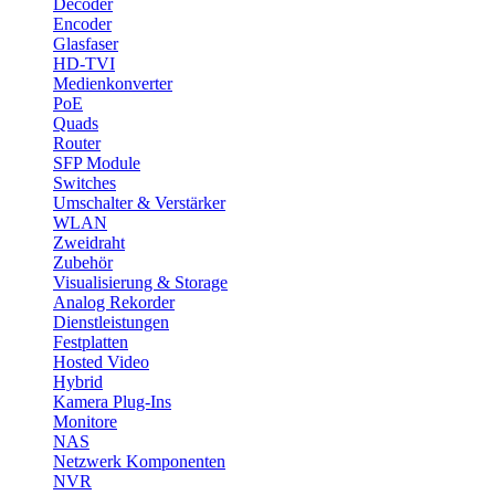
Decoder
Encoder
Glasfaser
HD-TVI
Medienkonverter
PoE
Quads
Router
SFP Module
Switches
Umschalter & Verstärker
WLAN
Zweidraht
Zubehör
Visualisierung & Storage
Analog Rekorder
Dienstleistungen
Festplatten
Hosted Video
Hybrid
Kamera Plug-Ins
Monitore
NAS
Netzwerk Komponenten
NVR