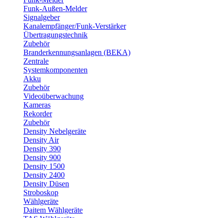
Funk-Außen-Melder
Signalgeber
Kanalempfänger/Funk-Verstärker
Übertragungstechnik
Zubehör
Branderkennungsanlagen (BEKA)
Zentrale
Systemkomponenten
Akku
Zubehör
Videoüberwachung
Kameras
Rekorder
Zubehör
Density Nebelgeräte
Density Air
Density 390
Density 900
Density 1500
Density 2400
Density Düsen
Stroboskop
Wählgeräte
Daitem Wählgeräte