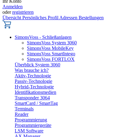
Ihr Konto
Anmelden
oder
registrieren
Übersicht
Persönliches Profil
Adressen
Bestellungen
SimonsVoss - Schließanlagen
SimonsVoss System 3060
SimonsVoss MobileKey
SimonsVoss SmartIntego
SimonsVoss FORTLOX
Überblick System 3060
Was brauche ich?
Aktiv-Technologie
Passiv-Technologie
Hybrid-Technologie
Identifikationsmedien
Transponder 3064
SmartCard / SmartTag
Terminals
Reader
Programmierung
Programmiergeräte
LSM Software
AX Manager