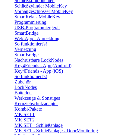
Schließkomponenten
Schließzylinder MobileKey
Vorhängeschlösser MobileKey
SmartRelais MobileKey
Programmierung
USB-Programmiergerät
SmartBridge
Web-App - Anmeldung
So funktioniert's!
Vernetzung
SmartBridge
Nachrüstbare LockNodes
Key4Friends - App (Android)
Key4Friends - App (iOS)
So funktioniert's!
Zubehör
LockNodes
Batterien
Werkzeuge & Sonstiges
Kernziehschutzadapter
Kombi-Pakete
MK.SET1
MK.SET2
MK.SET - Schließanlage
MK.SET - Schließanlage - DoorMonitoring