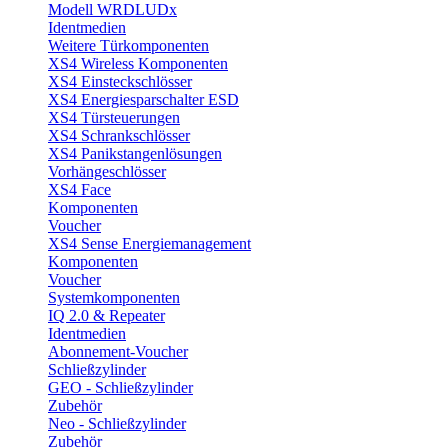
Modell WRDLUDx
Identmedien
Weitere Türkomponenten
XS4 Wireless Komponenten
XS4 Einsteckschlösser
XS4 Energiesparschalter ESD
XS4 Türsteuerungen
XS4 Schrankschlösser
XS4 Panikstangenlösungen
Vorhängeschlösser
XS4 Face
Komponenten
Voucher
XS4 Sense Energiemanagement
Komponenten
Voucher
Systemkomponenten
IQ 2.0 & Repeater
Identmedien
Abonnement-Voucher
Schließzylinder
GEO - Schließzylinder
Zubehör
Neo - Schließzylinder
Zubehör