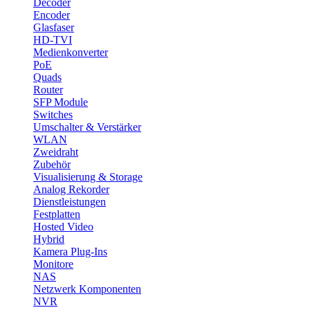
Decoder
Encoder
Glasfaser
HD-TVI
Medienkonverter
PoE
Quads
Router
SFP Module
Switches
Umschalter & Verstärker
WLAN
Zweidraht
Zubehör
Visualisierung & Storage
Analog Rekorder
Dienstleistungen
Festplatten
Hosted Video
Hybrid
Kamera Plug-Ins
Monitore
NAS
Netzwerk Komponenten
NVR