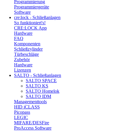
Programmierung
Programmiergeräte
Software
cre:lock - Schließanlagen
So funktioniert's!
CRE:LOCK App
Hardware
FAQ
Komponenten
Schließzylinder
Türbeschläge
Zubehör
Hardware
Lizenzen
SALTO - Schließanlagen
SALTO SPACE
SALTO KS
SALTO Homelok
SALTO IDM
Managementtools
HID iCLASS
Picopass
LEGIC
MIFARE/DESFire
ProAccess Software