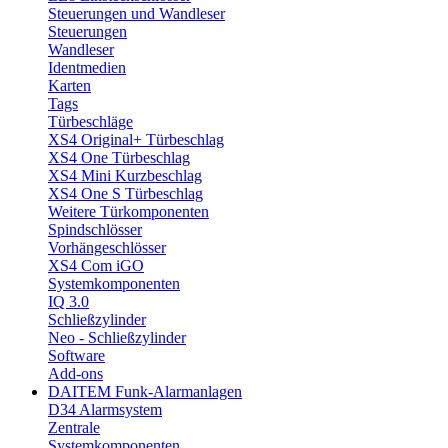
Steuerungen und Wandleser
Steuerungen
Wandleser
Identmedien
Karten
Tags
Türbeschläge
XS4 Original+ Türbeschlag
XS4 One Türbeschlag
XS4 Mini Kurzbeschlag
XS4 One S Türbeschlag
Weitere Türkomponenten
Spindschlösser
Vorhängeschlösser
XS4 Com iGO
Systemkomponenten
IQ 3.0
Schließzylinder
Neo - Schließzylinder
Software
Add-ons
DAITEM Funk-Alarmanlagen
D34 Alarmsystem
Zentrale
Systemkomponenten