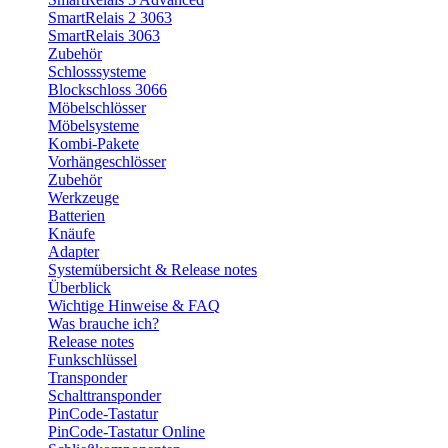
SmartRelais 2 3063
SmartRelais 3063
Zubehör
Schlosssysteme
Blockschloss 3066
Möbelschlösser
Möbelsysteme
Kombi-Pakete
Vorhängeschlösser
Zubehör
Werkzeuge
Batterien
Knäufe
Adapter
Systemübersicht & Release notes
Überblick
Wichtige Hinweise & FAQ
Was brauche ich?
Release notes
Funkschlüssel
Transponder
Schalttransponder
PinCode-Tastatur
PinCode-Tastatur Online