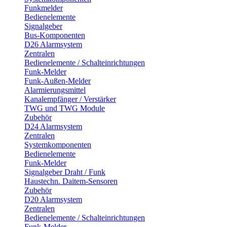
Funkmelder
Bedienelemente
Signalgeber
Bus-Komponenten
D26 Alarmsystem
Zentralen
Bedienelemente / Schalteinrichtungen
Funk-Melder
Funk-Außen-Melder
Alarmierungsmittel
Kanalempfänger / Verstärker
TWG und TWG Module
Zubehör
D24 Alarmsystem
Zentralen
Systemkomponenten
Bedienelemente
Funk-Melder
Signalgeber Draht / Funk
Haustechn. Daitem-Sensoren
Zubehör
D20 Alarmsystem
Zentralen
Bedienelemente / Schalteinrichtungen
Funk-Melder