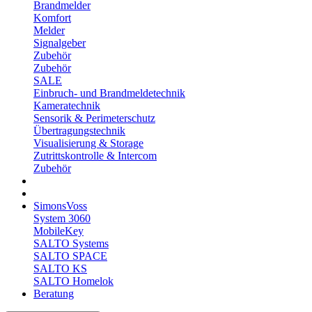
Brandmelder
Komfort
Melder
Signalgeber
Zubehör
Zubehör
SALE
Einbruch- und Brandmeldetechnik
Kameratechnik
Sensorik & Perimeterschutz
Übertragungstechnik
Visualisierung & Storage
Zutrittskontrolle & Intercom
Zubehör
SimonsVoss
System 3060
MobileKey
SALTO Systems
SALTO SPACE
SALTO KS
SALTO Homelok
Beratung