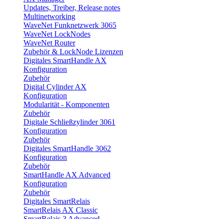
Updates, Treiber, Release notes
Multinetworking
WaveNet Funknetzwerk 3065
WaveNet LockNodes
WaveNet Router
Zubehör & LockNode Lizenzen
Digitales SmartHandle AX
Konfiguration
Zubehör
Digital Cylinder AX
Konfiguration
Modularität - Komponenten
Zubehör
Digitale Schließzylinder 3061
Konfiguration
Zubehör
Digitales SmartHandle 3062
Konfiguration
Zubehör
SmartHandle AX Advanced
Konfiguration
Zubehör
Digitales SmartRelais
SmartRelais AX Classic
SmartRelais 3 Advanced