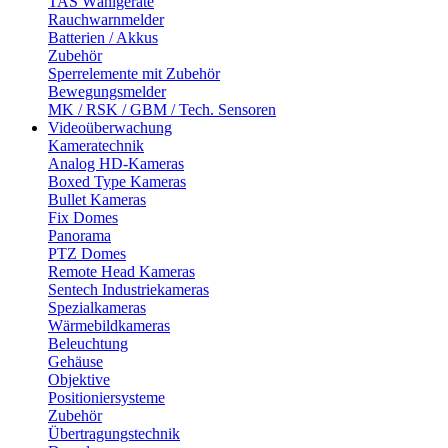
TAS Wählgeräte
Rauchwarnmelder
Batterien / Akkus
Zubehör
Sperrelemente mit Zubehör
Bewegungsmelder
MK / RSK / GBM / Tech. Sensoren
Videoüberwachung
Kameratechnik
Analog HD-Kameras
Boxed Type Kameras
Bullet Kameras
Fix Domes
Panorama
PTZ Domes
Remote Head Kameras
Sentech Industriekameras
Spezialkameras
Wärmebildkameras
Beleuchtung
Gehäuse
Objektive
Positioniersysteme
Zubehör
Übertragungstechnik