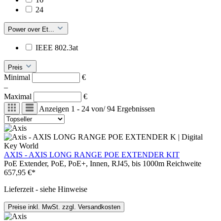
24
Power over Et...
IEEE 802.3at
Preis
Minimal
€
–
Maximal
€
Anzeigen
1 - 24
von
/
94
Ergebnissen
AXIS - AXIS LONG RANGE POE EXTENDER KIT
PoE Extender, PoE, PoE+, Innen, RJ45, bis 1000m Reichweite
657,95 €*
Lieferzeit - siehe Hinweise
Preise inkl. MwSt. zzgl. Versandkosten