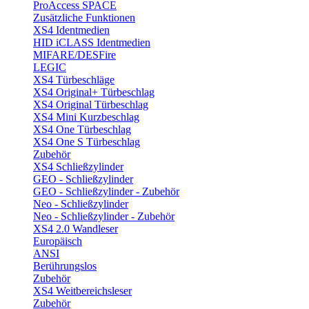
ProAccess SPACE
Zusätzliche Funktionen
XS4 Identmedien
HID iCLASS Identmedien
MIFARE/DESFire
LEGIC
XS4 Türbeschläge
XS4 Original+ Türbeschlag
XS4 Original Türbeschlag
XS4 Mini Kurzbeschlag
XS4 One Türbeschlag
XS4 One S Türbeschlag
Zubehör
XS4 Schließzylinder
GEO - Schließzylinder
GEO - Schließzylinder - Zubehör
Neo - Schließzylinder
Neo - Schließzylinder - Zubehör
XS4 2.0 Wandleser
Europäisch
ANSI
Berührungslos
Zubehör
XS4 Weitbereichsleser
Zubehör