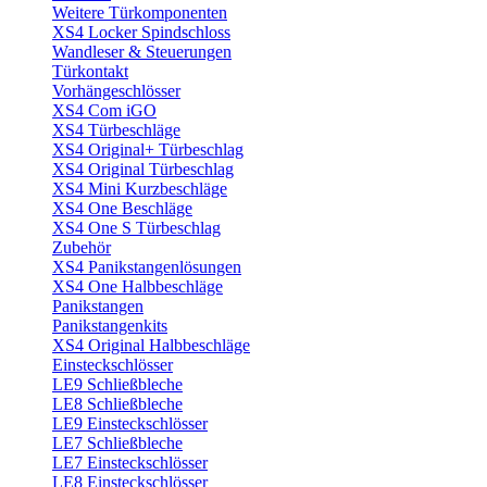
Weitere Türkomponenten
XS4 Locker Spindschloss
Wandleser & Steuerungen
Türkontakt
Vorhängeschlösser
XS4 Com iGO
XS4 Türbeschläge
XS4 Original+ Türbeschlag
XS4 Original Türbeschlag
XS4 Mini Kurzbeschläge
XS4 One Beschläge
XS4 One S Türbeschlag
Zubehör
XS4 Panikstangenlösungen
XS4 One Halbbeschläge
Panikstangen
Panikstangenkits
XS4 Original Halbbeschläge
Einsteckschlösser
LE9 Schließbleche
LE8 Schließbleche
LE9 Einsteckschlösser
LE7 Schließbleche
LE7 Einsteckschlösser
LE8 Einsteckschlösser