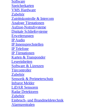
Software
Speicherkarten
VMS Hardware
Zubehör
Zutrittskontrolle & Intercom
Analoge Türstationen
Aufzug-Notrufsysteme
Digitale Schließsysteme
Erweiterungen
IP Audio
IP Innensprechstellen
IP Telefone
IP Türstationen
Karten & Transponder
Leseeinheiten
Software & Lizenzen
Türcontroller
Zubehör
Sensorik & Perimeterschutz
Infrarot Melder
LiDAR Sensoren
Radar Detektoren
Zubehör
Einbruch- und Brandmeldetechnik
Alarmzentralen