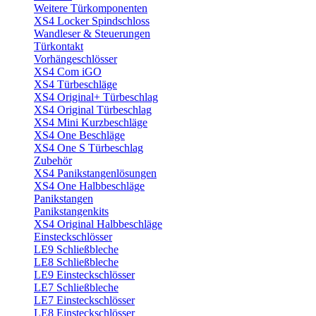
Weitere Türkomponenten
XS4 Locker Spindschloss
Wandleser & Steuerungen
Türkontakt
Vorhängeschlösser
XS4 Com iGO
XS4 Türbeschläge
XS4 Original+ Türbeschlag
XS4 Original Türbeschlag
XS4 Mini Kurzbeschläge
XS4 One Beschläge
XS4 One S Türbeschlag
Zubehör
XS4 Panikstangenlösungen
XS4 One Halbbeschläge
Panikstangen
Panikstangenkits
XS4 Original Halbbeschläge
Einsteckschlösser
LE9 Schließbleche
LE8 Schließbleche
LE9 Einsteckschlösser
LE7 Schließbleche
LE7 Einsteckschlösser
LE8 Einsteckschlösser