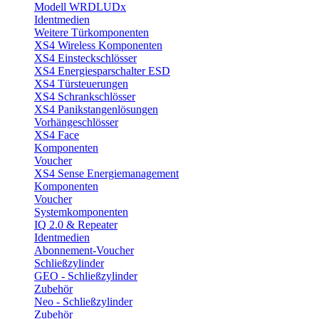
Modell WRDLUDx
Identmedien
Weitere Türkomponenten
XS4 Wireless Komponenten
XS4 Einsteckschlösser
XS4 Energiesparschalter ESD
XS4 Türsteuerungen
XS4 Schrankschlösser
XS4 Panikstangenlösungen
Vorhängeschlösser
XS4 Face
Komponenten
Voucher
XS4 Sense Energiemanagement
Komponenten
Voucher
Systemkomponenten
IQ 2.0 & Repeater
Identmedien
Abonnement-Voucher
Schließzylinder
GEO - Schließzylinder
Zubehör
Neo - Schließzylinder
Zubehör