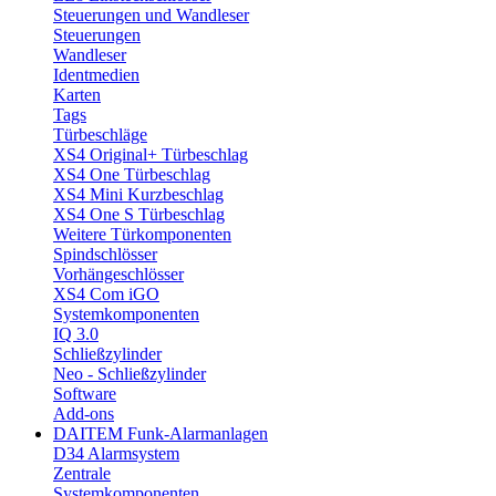
Steuerungen und Wandleser
Steuerungen
Wandleser
Identmedien
Karten
Tags
Türbeschläge
XS4 Original+ Türbeschlag
XS4 One Türbeschlag
XS4 Mini Kurzbeschlag
XS4 One S Türbeschlag
Weitere Türkomponenten
Spindschlösser
Vorhängeschlösser
XS4 Com iGO
Systemkomponenten
IQ 3.0
Schließzylinder
Neo - Schließzylinder
Software
Add-ons
DAITEM Funk-Alarmanlagen
D34 Alarmsystem
Zentrale
Systemkomponenten