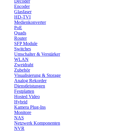
Decoder
Encoder
Glasfaser
HD-TVI
Medienkonverter
PoE
Quads
Router
SFP Module
Switches
Umschalter & Verstärker
WLAN
Zweidraht
Zubehör
Visualisierung & Storage
Analog Rekorder
Dienstleistungen
Festplatten
Hosted Video
Hybrid
Kamera Plug-Ins
Monitore
NAS
Netzwerk Komponenten
NVR