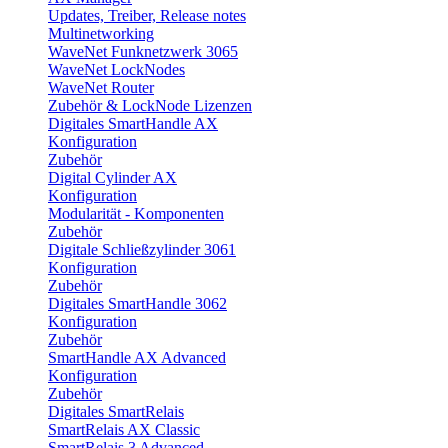
Updates, Treiber, Release notes
Multinetworking
WaveNet Funknetzwerk 3065
WaveNet LockNodes
WaveNet Router
Zubehör & LockNode Lizenzen
Digitales SmartHandle AX
Konfiguration
Zubehör
Digital Cylinder AX
Konfiguration
Modularität - Komponenten
Zubehör
Digitale Schließzylinder 3061
Konfiguration
Zubehör
Digitales SmartHandle 3062
Konfiguration
Zubehör
SmartHandle AX Advanced
Konfiguration
Zubehör
Digitales SmartRelais
SmartRelais AX Classic
SmartRelais 3 Advanced