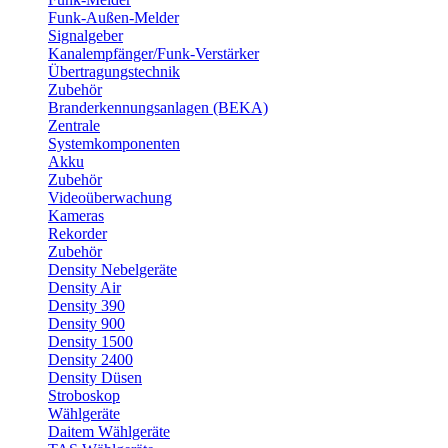
Funk-Außen-Melder
Signalgeber
Kanalempfänger/Funk-Verstärker
Übertragungstechnik
Zubehör
Branderkennungsanlagen (BEKA)
Zentrale
Systemkomponenten
Akku
Zubehör
Videoüberwachung
Kameras
Rekorder
Zubehör
Density Nebelgeräte
Density Air
Density 390
Density 900
Density 1500
Density 2400
Density Düsen
Stroboskop
Wählgeräte
Daitem Wählgeräte