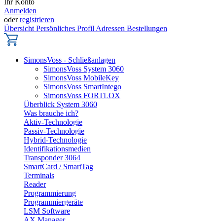
Ihr Konto
Anmelden
oder
registrieren
Übersicht
Persönliches Profil
Adressen
Bestellungen
SimonsVoss - Schließanlagen
SimonsVoss System 3060
SimonsVoss MobileKey
SimonsVoss SmartIntego
SimonsVoss FORTLOX
Überblick System 3060
Was brauche ich?
Aktiv-Technologie
Passiv-Technologie
Hybrid-Technologie
Identifikationsmedien
Transponder 3064
SmartCard / SmartTag
Terminals
Reader
Programmierung
Programmiergeräte
LSM Software
AX Manager