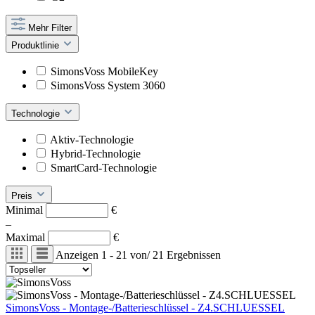
Mehr Filter
Produktlinie
SimonsVoss MobileKey
SimonsVoss System 3060
Technologie
Aktiv-Technologie
Hybrid-Technologie
SmartCard-Technologie
Preis
Minimal
€
–
Maximal
€
Anzeigen
1 - 21
von
/
21
Ergebnissen
SimonsVoss - Montage-/Batterieschlüssel - Z4.SCHLUESSEL