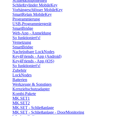
Schließkomponenten
Schließzylinder MobileKey
Vorhängeschlösser MobileKey
SmartRelais MobileKey
Programmierung
USB-Programmiergerät
SmartBridge
Web-App - Anmeldung
So funktioniert's!
Vernetzung
SmartBridge
Nachrüstbare LockNodes
Key4Friends - App (Android)
Key4Friends - App (iOS)
So funktioniert's!
Zubehör
LockNodes
Batterien
Werkzeuge & Sonstiges
Kernziehschutzadapter
Kombi-Pakete
MK.SET1
MK.SET2
MK.SET - Schließanlage
MK.SET - Schließanlage - DoorMonitoring