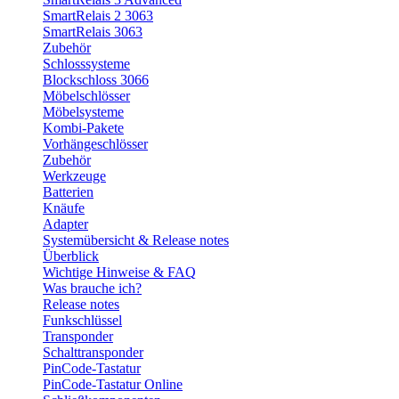
SmartRelais 2 3063
SmartRelais 3063
Zubehör
Schlosssysteme
Blockschloss 3066
Möbelschlösser
Möbelsysteme
Kombi-Pakete
Vorhängeschlösser
Zubehör
Werkzeuge
Batterien
Knäufe
Adapter
Systemübersicht & Release notes
Überblick
Wichtige Hinweise & FAQ
Was brauche ich?
Release notes
Funkschlüssel
Transponder
Schalttransponder
PinCode-Tastatur
PinCode-Tastatur Online