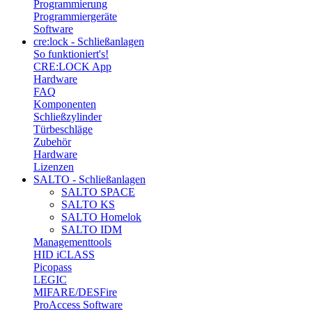
Programmierung
Programmiergeräte
Software
cre:lock - Schließanlagen
So funktioniert's!
CRE:LOCK App
Hardware
FAQ
Komponenten
Schließzylinder
Türbeschläge
Zubehör
Hardware
Lizenzen
SALTO - Schließanlagen
SALTO SPACE
SALTO KS
SALTO Homelok
SALTO IDM
Managementtools
HID iCLASS
Picopass
LEGIC
MIFARE/DESFire
ProAccess Software