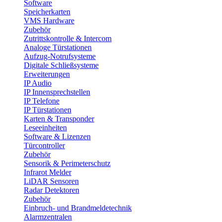
Software
Speicherkarten
VMS Hardware
Zubehör
Zutrittskontrolle & Intercom
Analoge Türstationen
Aufzug-Notrufsysteme
Digitale Schließsysteme
Erweiterungen
IP Audio
IP Innensprechstellen
IP Telefone
IP Türstationen
Karten & Transponder
Leseeinheiten
Software & Lizenzen
Türcontroller
Zubehör
Sensorik & Perimeterschutz
Infrarot Melder
LiDAR Sensoren
Radar Detektoren
Zubehör
Einbruch- und Brandmeldetechnik
Alarmzentralen