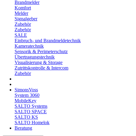
Brandmelder
Komfort
Melder
Signalgeber
Zubehör
Zubehör
SALE
Einbruch- und Brandmeldetechnik
Kameratechnik
Sensorik & Perimeterschutz
Übertragungstechnik
Visualisierung & Storage
Zutrittskontrolle & Intercom
Zubehör
SimonsVoss
System 3060
MobileKey
SALTO Systems
SALTO SPACE
SALTO KS
SALTO Homelok
Beratung