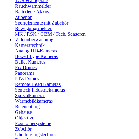
TAS Wählgeräte
Rauchwarnmelder
Batterien / Akkus
Zubehör
Sperrelemente mit Zubehör
Bewegungsmelder
MK / RSK / GBM / Tech. Sensoren
Videoüberwachung
Kameratechnik
Analog HD-Kameras
Boxed Type Kameras
Bullet Kameras
Fix Domes
Panorama
PTZ Domes
Remote Head Kameras
Sentech Industriekameras
Spezialkameras
Wärmebildkameras
Beleuchtung
Gehäuse
Objektive
Positioniersysteme
Zubehör
Übertragungstechnik