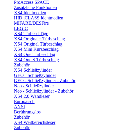
ProAccess SPACE
Zusätzliche Funktionen
XS4 Identmedien
HID iCLASS Identmedien
MIFARE/DESFire
LEGIC
XS4 Türbeschläge
XS4 Original+ Türbeschlag
XS4 Original Türbeschlag
XS4 Mini Kurzbeschlag
XS4 One Türbeschlag
XS4 One S Türbeschlag
Zubehör
XS4 Schließzylinder
GEO - Schließzylinder
GEO - Schließzylinder - Zubehör
Neo - Schließzylinder
Neo - Schließzylinder - Zubehör
XS4 2.0 Wandleser
Europäisch
ANSI
Berührungslos
Zubehör
XS4 Weitbereichsleser
Zubehör