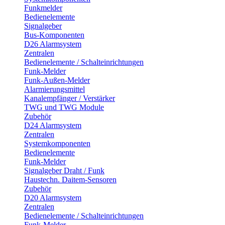
Funkmelder
Bedienelemente
Signalgeber
Bus-Komponenten
D26 Alarmsystem
Zentralen
Bedienelemente / Schalteinrichtungen
Funk-Melder
Funk-Außen-Melder
Alarmierungsmittel
Kanalempfänger / Verstärker
TWG und TWG Module
Zubehör
D24 Alarmsystem
Zentralen
Systemkomponenten
Bedienelemente
Funk-Melder
Signalgeber Draht / Funk
Haustechn. Daitem-Sensoren
Zubehör
D20 Alarmsystem
Zentralen
Bedienelemente / Schalteinrichtungen
Funk-Melder