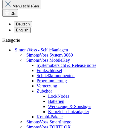
Menü schließen
DE
Deutsch
English
Kategorie
SimonsVoss - Schließanlagen
SimonsVoss System 3060
SimonsVoss MobileKey
Systemübersicht & Release notes
Funkschlüssel
Schließkomponenten
Programmierung
Vernetzung
Zubehör
LockNodes
Batterien
Werkzeuge & Sonstiges
Kernziehschutzadapter
Kombi-Pakete
SimonsVoss SmartIntego
SimonsVoss FORTLOX