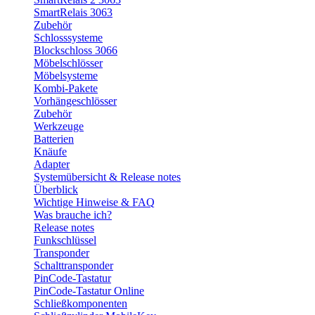
SmartRelais 3063
Zubehör
Schlosssysteme
Blockschloss 3066
Möbelschlösser
Möbelsysteme
Kombi-Pakete
Vorhängeschlösser
Zubehör
Werkzeuge
Batterien
Knäufe
Adapter
Systemübersicht & Release notes
Überblick
Wichtige Hinweise & FAQ
Was brauche ich?
Release notes
Funkschlüssel
Transponder
Schalttransponder
PinCode-Tastatur
PinCode-Tastatur Online
Schließkomponenten