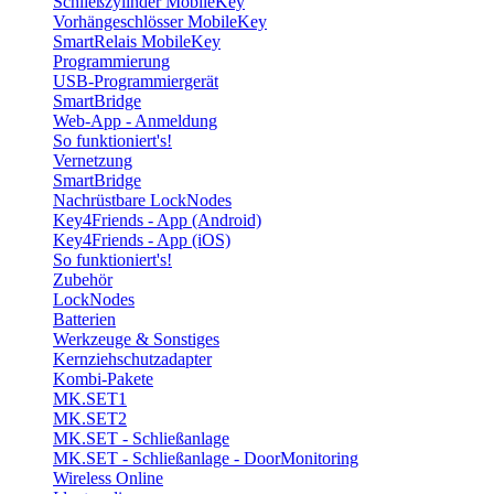
Schließzylinder MobileKey
Vorhängeschlösser MobileKey
SmartRelais MobileKey
Programmierung
USB-Programmiergerät
SmartBridge
Web-App - Anmeldung
So funktioniert's!
Vernetzung
SmartBridge
Nachrüstbare LockNodes
Key4Friends - App (Android)
Key4Friends - App (iOS)
So funktioniert's!
Zubehör
LockNodes
Batterien
Werkzeuge & Sonstiges
Kernziehschutzadapter
Kombi-Pakete
MK.SET1
MK.SET2
MK.SET - Schließanlage
MK.SET - Schließanlage - DoorMonitoring
Wireless Online