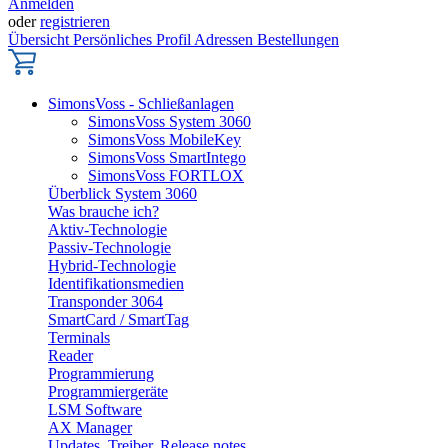
Anmelden
oder
registrieren
Übersicht
Persönliches Profil
Adressen
Bestellungen
SimonsVoss - Schließanlagen
SimonsVoss System 3060
SimonsVoss MobileKey
SimonsVoss SmartIntego
SimonsVoss FORTLOX
Überblick System 3060
Was brauche ich?
Aktiv-Technologie
Passiv-Technologie
Hybrid-Technologie
Identifikationsmedien
Transponder 3064
SmartCard / SmartTag
Terminals
Reader
Programmierung
Programmiergeräte
LSM Software
AX Manager
Updates, Treiber, Release notes