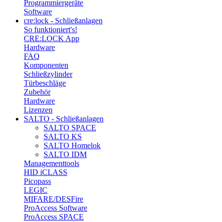
Programmiergeräte
Software
cre:lock - Schließanlagen
So funktioniert's!
CRE:LOCK App
Hardware
FAQ
Komponenten
Schließzylinder
Türbeschläge
Zubehör
Hardware
Lizenzen
SALTO - Schließanlagen
SALTO SPACE
SALTO KS
SALTO Homelok
SALTO IDM
Managementtools
HID iCLASS
Picopass
LEGIC
MIFARE/DESFire
ProAccess Software
ProAccess SPACE