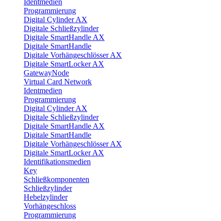
Identmedien
Programmierung
Digital Cylinder AX
Digitale Schließzylinder
Digitale SmartHandle AX
Digitale SmartHandle
Digitale Vorhängeschlösser AX
Digitale SmartLocker AX
GatewayNode
Virtual Card Network
Identmedien
Programmierung
Digital Cylinder AX
Digitale Schließzylinder
Digitale SmartHandle AX
Digitale SmartHandle
Digitale Vorhängeschlösser AX
Digitale SmartLocker AX
Identifikationsmedien
Key
Schließkomponenten
Schließzylinder
Hebelzylinder
Vorhängeschloss
Programmierung