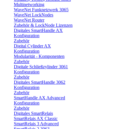
Multinetworking
WaveNet Funknetzwerk 3065
WaveNet LockNodes
WaveNet Router
Zubehör & LockNode Lizenzen
Digitales SmartHandle AX
Konfiguration
Zubehör
Digital Cylinder AX
Konfiguration
Modularität - Komponenten
Zubehör
Digitale Schließzylinder 3061
Konfiguration
Zubehör
Digitales SmartHandle 3062
Konfiguration
Zubehör
SmartHandle AX Advanced
Konfiguration
Zubehör
Digitales SmartRelais
SmartRelais AX Classic
SmartRelais 3 Advanced
SmartRelais 2 3063