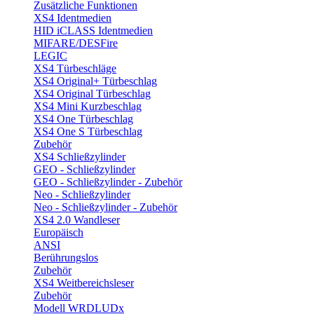
Zusätzliche Funktionen
XS4 Identmedien
HID iCLASS Identmedien
MIFARE/DESFire
LEGIC
XS4 Türbeschläge
XS4 Original+ Türbeschlag
XS4 Original Türbeschlag
XS4 Mini Kurzbeschlag
XS4 One Türbeschlag
XS4 One S Türbeschlag
Zubehör
XS4 Schließzylinder
GEO - Schließzylinder
GEO - Schließzylinder - Zubehör
Neo - Schließzylinder
Neo - Schließzylinder - Zubehör
XS4 2.0 Wandleser
Europäisch
ANSI
Berührungslos
Zubehör
XS4 Weitbereichsleser
Zubehör
Modell WRDLUDx