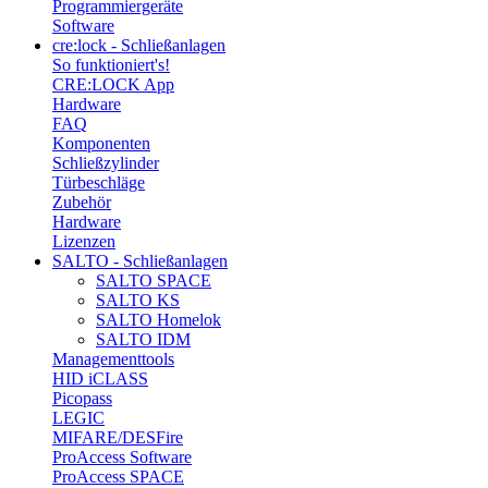
Programmiergeräte
Software
cre:lock - Schließanlagen
So funktioniert's!
CRE:LOCK App
Hardware
FAQ
Komponenten
Schließzylinder
Türbeschläge
Zubehör
Hardware
Lizenzen
SALTO - Schließanlagen
SALTO SPACE
SALTO KS
SALTO Homelok
SALTO IDM
Managementtools
HID iCLASS
Picopass
LEGIC
MIFARE/DESFire
ProAccess Software
ProAccess SPACE