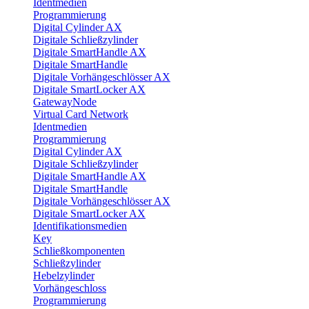
Identmedien
Programmierung
Digital Cylinder AX
Digitale Schließzylinder
Digitale SmartHandle AX
Digitale SmartHandle
Digitale Vorhängeschlösser AX
Digitale SmartLocker AX
GatewayNode
Virtual Card Network
Identmedien
Programmierung
Digital Cylinder AX
Digitale Schließzylinder
Digitale SmartHandle AX
Digitale SmartHandle
Digitale Vorhängeschlösser AX
Digitale SmartLocker AX
Identifikationsmedien
Key
Schließkomponenten
Schließzylinder
Hebelzylinder
Vorhängeschloss
Programmierung