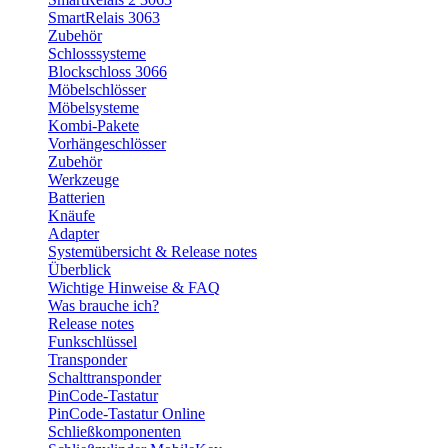
SmartRelais 3063
Zubehör
Schlosssysteme
Blockschloss 3066
Möbelschlösser
Möbelsysteme
Kombi-Pakete
Vorhängeschlösser
Zubehör
Werkzeuge
Batterien
Knäufe
Adapter
Systemübersicht & Release notes
Überblick
Wichtige Hinweise & FAQ
Was brauche ich?
Release notes
Funkschlüssel
Transponder
Schalttransponder
PinCode-Tastatur
PinCode-Tastatur Online
Schließkomponenten