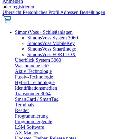
Anmelden
oder
registrieren
Übersicht
Persönliches Profil
Adressen
Bestellungen
SimonsVoss - Schließanlagen
SimonsVoss System 3060
SimonsVoss MobileKey
SimonsVoss SmartIntego
SimonsVoss FORTLOX
Überblick System 3060
Was brauche ich?
Aktiv-Technologie
Passiv-Technologie
Hybrid-Technologie
Identifikationsmedien
Transponder 3064
SmartCard / SmartTag
Terminals
Reader
Programmierung
Programmiergeräte
LSM Software
AX Manager
Updates, Treiber, Release notes