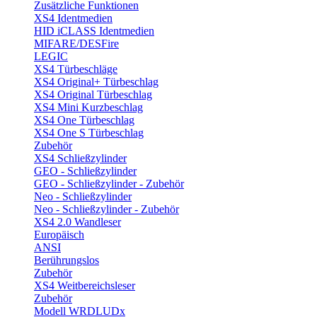
Zusätzliche Funktionen
XS4 Identmedien
HID iCLASS Identmedien
MIFARE/DESFire
LEGIC
XS4 Türbeschläge
XS4 Original+ Türbeschlag
XS4 Original Türbeschlag
XS4 Mini Kurzbeschlag
XS4 One Türbeschlag
XS4 One S Türbeschlag
Zubehör
XS4 Schließzylinder
GEO - Schließzylinder
GEO - Schließzylinder - Zubehör
Neo - Schließzylinder
Neo - Schließzylinder - Zubehör
XS4 2.0 Wandleser
Europäisch
ANSI
Berührungslos
Zubehör
XS4 Weitbereichsleser
Zubehör
Modell WRDLUDx