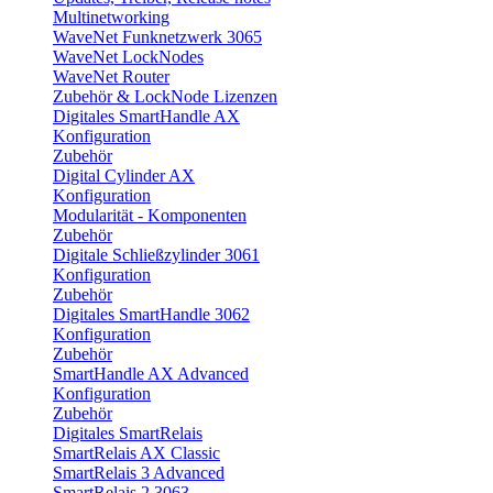
Multinetworking
WaveNet Funknetzwerk 3065
WaveNet LockNodes
WaveNet Router
Zubehör & LockNode Lizenzen
Digitales SmartHandle AX
Konfiguration
Zubehör
Digital Cylinder AX
Konfiguration
Modularität - Komponenten
Zubehör
Digitale Schließzylinder 3061
Konfiguration
Zubehör
Digitales SmartHandle 3062
Konfiguration
Zubehör
SmartHandle AX Advanced
Konfiguration
Zubehör
Digitales SmartRelais
SmartRelais AX Classic
SmartRelais 3 Advanced
SmartRelais 2 3063