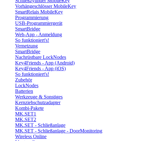
Schließzylinder MobileKey
Vorhängeschlösser MobileKey
SmartRelais MobileKey
Programmierung
USB-Programmiergerät
SmartBridge
Web-App - Anmeldung
So funktioniert's!
Vernetzung
SmartBridge
Nachrüstbare LockNodes
Key4Friends - App (Android)
Key4Friends - App (iOS)
So funktioniert's!
Zubehör
LockNodes
Batterien
Werkzeuge & Sonstiges
Kernziehschutzadapter
Kombi-Pakete
MK.SET1
MK.SET2
MK.SET - Schließanlage
MK.SET - Schließanlage - DoorMonitoring
Wireless Online