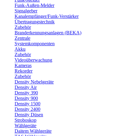
Funk-Außen-Melder
Signalgeber
Kanalempfänger/Funk-Verstärker
Übertragungstechnik
Zubehör
Branderkennungsanlagen (BEKA)
Zentrale
Systemkomponenten
Akku
Zubehör
Videoüberwachung
Kameras
Rekorder
Zubehör
Density Nebelgeräte
Density Air
Density 390
Density 900
Density 1500
Density 2400
Density Düsen
Stroboskop
Wählgeräte
Daitem Wählgeräte