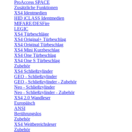
ProAccess SPACE
Zusätzliche Funktionen
XS4 Identmedien
HID iCLASS Identmedien
MIFARE/DESFire
LEGIC
XS4 Türbeschläge
XS4 Original+ Türbeschlag
XS4 Original Türbeschlag
XS4 Mini Kurzbeschlag
XS4 One Türbeschlag
XS4 One S Türbeschlag
Zubehör
XS4 Schließzylinder
GEO - Schließzylinder
GEO - Schließzylinder - Zubehör
Neo - Schließzylinder
Neo - Schließzylinder - Zubehör
XS4 2.0 Wandleser
Europäisch
ANSI
Berührungslos
Zubehör
XS4 Weitbereichsleser
Zubehör