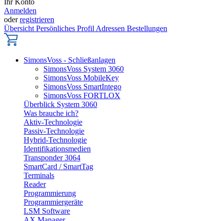
Ihr Konto
Anmelden
oder
registrieren
Übersicht
Persönliches Profil
Adressen
Bestellungen
SimonsVoss - Schließanlagen
SimonsVoss System 3060
SimonsVoss MobileKey
SimonsVoss SmartIntego
SimonsVoss FORTLOX
Überblick System 3060
Was brauche ich?
Aktiv-Technologie
Passiv-Technologie
Hybrid-Technologie
Identifikationsmedien
Transponder 3064
SmartCard / SmartTag
Terminals
Reader
Programmierung
Programmiergeräte
LSM Software
AX Manager