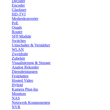
Decoder
Encoder
Glasfaser
HD-TVI
Medienkonverter
PoE
Quads
Router
SFP Module
Switches
Umschalter & Verstärker
WLAN
Zweidraht
Zubehör
Visualisierung & Storage
Analog Rekorder
Dienstleistungen
Festplatten
Hosted Video
Hybrid
Kamera Plug-Ins
Monitore
NAS
Netzwerk Komponenten
NVR