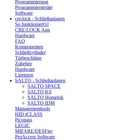
Programmierung
Programmiergeräte
Software
cre:lock - Schließanlagen
So funktioniert's!
CRE:LOCK App
Hardware
FAQ
Komponenten
Schließzylinder
Türbeschläge
Zubehör
Hardware
Lizenzen
SALTO - Schließanlagen
SALTO SPACE
SALTO KS
SALTO Homelok
SALTO IDM
Managementtools
HID iCLASS
Picopass
LEGIC
MIFARE/DESFire
ProAccess Software