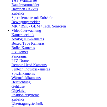
TAS Wählgeräte
Rauchwarnmelder
Batterien / Akkus
Zubehör
Sperrelemente mit Zubehör
Bewegungsmelder
MK / RSK / GBM / Tech. Sensoren
Videoüberwachung
Kameratechnik
Analog HD-Kameras
Boxed Type Kameras
Bullet Kameras
Fix Domes
Panorama
PTZ Domes
Remote Head Kameras
Sentech Industriekameras
Spezialkameras
Wärmebildkameras
Beleuchtung
Gehäuse
Objektive
Positioniersysteme
Zubehör
Übertragungstechnik