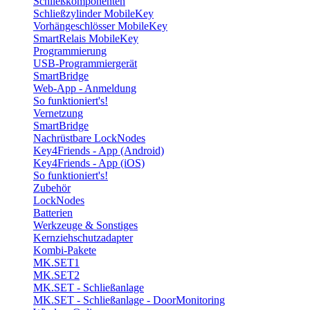
Schließkomponenten
Schließzylinder MobileKey
Vorhängeschlösser MobileKey
SmartRelais MobileKey
Programmierung
USB-Programmiergerät
SmartBridge
Web-App - Anmeldung
So funktioniert's!
Vernetzung
SmartBridge
Nachrüstbare LockNodes
Key4Friends - App (Android)
Key4Friends - App (iOS)
So funktioniert's!
Zubehör
LockNodes
Batterien
Werkzeuge & Sonstiges
Kernziehschutzadapter
Kombi-Pakete
MK.SET1
MK.SET2
MK.SET - Schließanlage
MK.SET - Schließanlage - DoorMonitoring