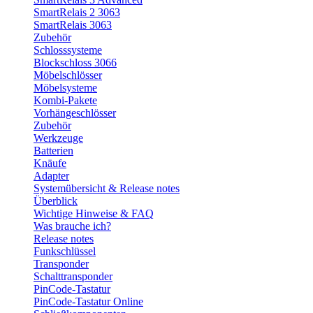
SmartRelais 2 3063
SmartRelais 3063
Zubehör
Schlosssysteme
Blockschloss 3066
Möbelschlösser
Möbelsysteme
Kombi-Pakete
Vorhängeschlösser
Zubehör
Werkzeuge
Batterien
Knäufe
Adapter
Systemübersicht & Release notes
Überblick
Wichtige Hinweise & FAQ
Was brauche ich?
Release notes
Funkschlüssel
Transponder
Schalttransponder
PinCode-Tastatur
PinCode-Tastatur Online