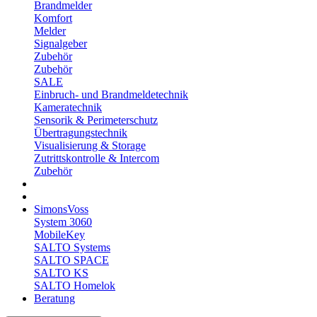
Brandmelder
Komfort
Melder
Signalgeber
Zubehör
Zubehör
SALE
Einbruch- und Brandmeldetechnik
Kameratechnik
Sensorik & Perimeterschutz
Übertragungstechnik
Visualisierung & Storage
Zutrittskontrolle & Intercom
Zubehör
SimonsVoss
System 3060
MobileKey
SALTO Systems
SALTO SPACE
SALTO KS
SALTO Homelok
Beratung