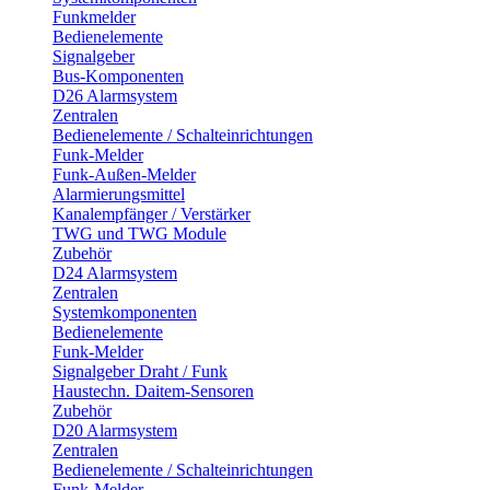
Funkmelder
Bedienelemente
Signalgeber
Bus-Komponenten
D26 Alarmsystem
Zentralen
Bedienelemente / Schalteinrichtungen
Funk-Melder
Funk-Außen-Melder
Alarmierungsmittel
Kanalempfänger / Verstärker
TWG und TWG Module
Zubehör
D24 Alarmsystem
Zentralen
Systemkomponenten
Bedienelemente
Funk-Melder
Signalgeber Draht / Funk
Haustechn. Daitem-Sensoren
Zubehör
D20 Alarmsystem
Zentralen
Bedienelemente / Schalteinrichtungen
Funk-Melder