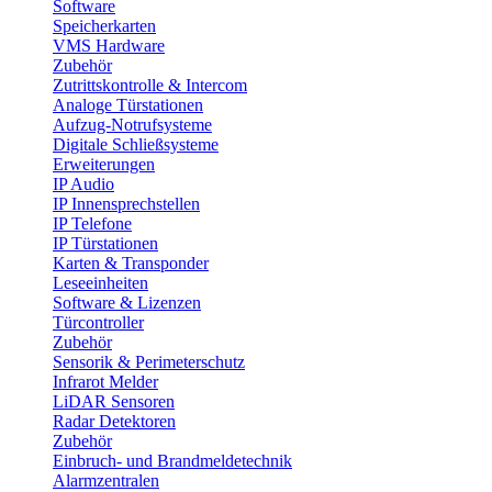
Software
Speicherkarten
VMS Hardware
Zubehör
Zutrittskontrolle & Intercom
Analoge Türstationen
Aufzug-Notrufsysteme
Digitale Schließsysteme
Erweiterungen
IP Audio
IP Innensprechstellen
IP Telefone
IP Türstationen
Karten & Transponder
Leseeinheiten
Software & Lizenzen
Türcontroller
Zubehör
Sensorik & Perimeterschutz
Infrarot Melder
LiDAR Sensoren
Radar Detektoren
Zubehör
Einbruch- und Brandmeldetechnik
Alarmzentralen