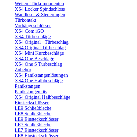
Weitere Türkomponenten
XS4 Locker Spindschloss
Wandleser & Steuerungen
Türkontakt
Vorhängeschlösser
XS4 Com iGO
XS4 Türbeschläge
XS4 Original+ Türbeschlag
XS4 Original Türbeschlag
XS4 Mini Kurzbeschläge
XS4 One Beschläge
XS4 One S Türbeschlag
Zubehör
XS4 Panikstangenlösungen
XS4 One Halbbeschläge
Panikstangen
Panikstangenkits
XS4 Original Halbbeschläge
Einsteckschlösser
LE9 Schließbleche
LE8 Schließbleche
LE9 Einsteckschlösser
LE7 Schließbleche
LE7 Einsteckschlösser
LE8 Einsteckschlösser