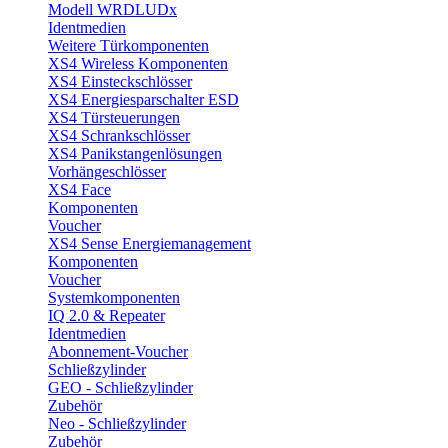
Modell WRDLUDx
Identmedien
Weitere Türkomponenten
XS4 Wireless Komponenten
XS4 Einsteckschlösser
XS4 Energiesparschalter ESD
XS4 Türsteuerungen
XS4 Schrankschlösser
XS4 Panikstangenlösungen
Vorhängeschlösser
XS4 Face
Komponenten
Voucher
XS4 Sense Energiemanagement
Komponenten
Voucher
Systemkomponenten
IQ 2.0 & Repeater
Identmedien
Abonnement-Voucher
Schließzylinder
GEO - Schließzylinder
Zubehör
Neo - Schließzylinder
Zubehör