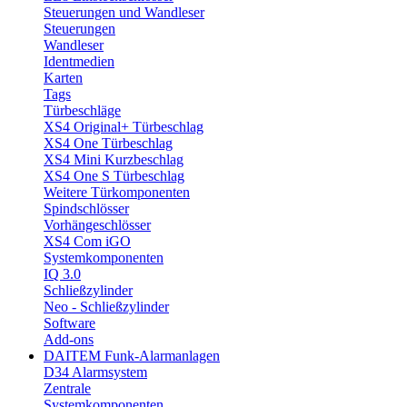
Steuerungen und Wandleser
Steuerungen
Wandleser
Identmedien
Karten
Tags
Türbeschläge
XS4 Original+ Türbeschlag
XS4 One Türbeschlag
XS4 Mini Kurzbeschlag
XS4 One S Türbeschlag
Weitere Türkomponenten
Spindschlösser
Vorhängeschlösser
XS4 Com iGO
Systemkomponenten
IQ 3.0
Schließzylinder
Neo - Schließzylinder
Software
Add-ons
DAITEM Funk-Alarmanlagen
D34 Alarmsystem
Zentrale
Systemkomponenten