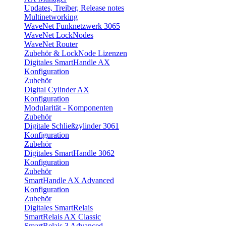
Updates, Treiber, Release notes
Multinetworking
WaveNet Funknetzwerk 3065
WaveNet LockNodes
WaveNet Router
Zubehör & LockNode Lizenzen
Digitales SmartHandle AX
Konfiguration
Zubehör
Digital Cylinder AX
Konfiguration
Modularität - Komponenten
Zubehör
Digitale Schließzylinder 3061
Konfiguration
Zubehör
Digitales SmartHandle 3062
Konfiguration
Zubehör
SmartHandle AX Advanced
Konfiguration
Zubehör
Digitales SmartRelais
SmartRelais AX Classic
SmartRelais 3 Advanced