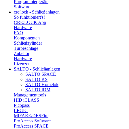
Programmiergeräte
Software
cre:lock - Schließanlagen
So funktioniert's!
CRE:LOCK App
Hardware
FAQ
Komponenten
Schließzylinder
Türbeschläge
Zubehör
Hardware
Lizenzen
SALTO - Schließanlagen
SALTO SPACE
SALTO KS
SALTO Homelok
SALTO IDM
Managementtools
HID iCLASS
Picopass
LEGIC
MIFARE/DESFire
ProAccess Software
ProAccess SPACE