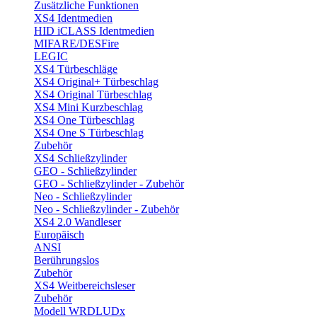
Zusätzliche Funktionen
XS4 Identmedien
HID iCLASS Identmedien
MIFARE/DESFire
LEGIC
XS4 Türbeschläge
XS4 Original+ Türbeschlag
XS4 Original Türbeschlag
XS4 Mini Kurzbeschlag
XS4 One Türbeschlag
XS4 One S Türbeschlag
Zubehör
XS4 Schließzylinder
GEO - Schließzylinder
GEO - Schließzylinder - Zubehör
Neo - Schließzylinder
Neo - Schließzylinder - Zubehör
XS4 2.0 Wandleser
Europäisch
ANSI
Berührungslos
Zubehör
XS4 Weitbereichsleser
Zubehör
Modell WRDLUDx