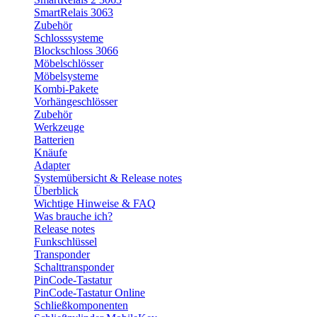
SmartRelais 3063
Zubehör
Schlosssysteme
Blockschloss 3066
Möbelschlösser
Möbelsysteme
Kombi-Pakete
Vorhängeschlösser
Zubehör
Werkzeuge
Batterien
Knäufe
Adapter
Systemübersicht & Release notes
Überblick
Wichtige Hinweise & FAQ
Was brauche ich?
Release notes
Funkschlüssel
Transponder
Schalttransponder
PinCode-Tastatur
PinCode-Tastatur Online
Schließkomponenten