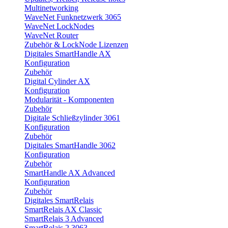
Multinetworking
WaveNet Funknetzwerk 3065
WaveNet LockNodes
WaveNet Router
Zubehör & LockNode Lizenzen
Digitales SmartHandle AX
Konfiguration
Zubehör
Digital Cylinder AX
Konfiguration
Modularität - Komponenten
Zubehör
Digitale Schließzylinder 3061
Konfiguration
Zubehör
Digitales SmartHandle 3062
Konfiguration
Zubehör
SmartHandle AX Advanced
Konfiguration
Zubehör
Digitales SmartRelais
SmartRelais AX Classic
SmartRelais 3 Advanced
SmartRelais 2 3063