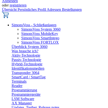
Anmelden
oder
registrieren
Übersicht
Persönliches Profil
Adressen
Bestellungen
SimonsVoss - Schließanlagen
SimonsVoss System 3060
SimonsVoss MobileKey
SimonsVoss SmartIntego
SimonsVoss FORTLOX
Überblick System 3060
Was brauche ich?
Aktiv-Technologie
Passiv-Technologie
Hybrid-Technologie
Identifikationsmedien
Transponder 3064
SmartCard / SmartTag
Terminals
Reader
Programmierung
Programmiergeräte
LSM Software
AX Manager
Updates, Treiber, Release notes