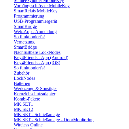
Schließzylinder MobileKey
Vorhängeschlösser MobileKey
SmartRelais MobileKey
Programmierung
USB-Programmiergerät
SmartBridge
Web-App - Anmeldung
So funktioniert's!
Vernetzung
SmartBridge
Nachrüstbare LockNodes
Key4Friends - App (Android)
Key4Friends - App (iOS)
So funktioniert's!
Zubehör
LockNodes
Batterien
Werkzeuge & Sonstiges
Kernziehschutzadapter
Kombi-Pakete
MK.SET1
MK.SET2
MK.SET - Schließanlage
MK.SET - Schließanlage - DoorMonitoring
Wireless Online