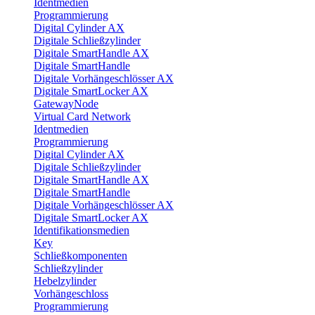
Identmedien
Programmierung
Digital Cylinder AX
Digitale Schließzylinder
Digitale SmartHandle AX
Digitale SmartHandle
Digitale Vorhängeschlösser AX
Digitale SmartLocker AX
GatewayNode
Virtual Card Network
Identmedien
Programmierung
Digital Cylinder AX
Digitale Schließzylinder
Digitale SmartHandle AX
Digitale SmartHandle
Digitale Vorhängeschlösser AX
Digitale SmartLocker AX
Identifikationsmedien
Key
Schließkomponenten
Schließzylinder
Hebelzylinder
Vorhängeschloss
Programmierung