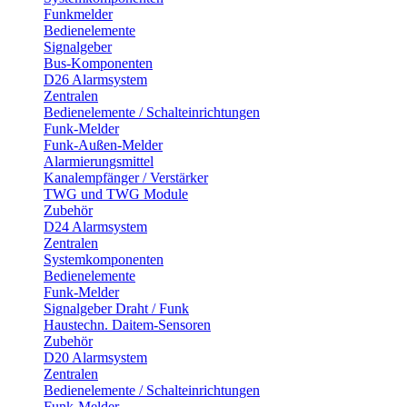
Funkmelder
Bedienelemente
Signalgeber
Bus-Komponenten
D26 Alarmsystem
Zentralen
Bedienelemente / Schalteinrichtungen
Funk-Melder
Funk-Außen-Melder
Alarmierungsmittel
Kanalempfänger / Verstärker
TWG und TWG Module
Zubehör
D24 Alarmsystem
Zentralen
Systemkomponenten
Bedienelemente
Funk-Melder
Signalgeber Draht / Funk
Haustechn. Daitem-Sensoren
Zubehör
D20 Alarmsystem
Zentralen
Bedienelemente / Schalteinrichtungen
Funk-Melder