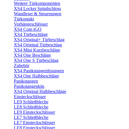
Weitere Türkomponenten
XS4 Locker Spindschloss
Wandleser & Steuerungen
Türkontakt
Vorhängeschlösser
XS4 Com iGO
XS4 Türbeschläge
XS4 Original+ Türbeschlag
XS4 Original Türbeschlag
XS4 Mini Kurzbeschläge
XS4 One Beschläge
XS4 One S Türbeschlag
Zubehör
XS4 Panikstangenlösungen
XS4 One Halbbeschläge
Panikstangen
Panikstangenkits
XS4 Original Halbbeschläge
Einsteckschlösser
LE9 Schließbleche
LE8 Schließbleche
LE9 Einsteckschlösser
LE7 Schließbleche
LE7 Einsteckschlösser
LE8 Einsteckschlösser