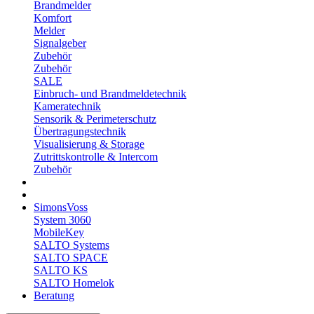
Brandmelder
Komfort
Melder
Signalgeber
Zubehör
Zubehör
SALE
Einbruch- und Brandmeldetechnik
Kameratechnik
Sensorik & Perimeterschutz
Übertragungstechnik
Visualisierung & Storage
Zutrittskontrolle & Intercom
Zubehör
SimonsVoss
System 3060
MobileKey
SALTO Systems
SALTO SPACE
SALTO KS
SALTO Homelok
Beratung