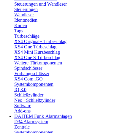
Steuerungen und Wandleser
Steuerungen
Wandleser
Identmedien
Karten
Tags
Türbeschläge
XS4 Original+ Türbeschlag
XS4 One Türbeschlag
XS4 Mini Kurzbeschlag
XS4 One S Türbeschlag
Weitere Türkomponenten
Spindschlösser
Vorhängeschlösser
XS4 Com iGO
Systemkomponenten
IQ 3.0
Schließzylinder
Neo - Schließzylinder
Software
Add-ons
DAITEM Funk-Alarmanlagen
D34 Alarmsystem
Zentrale
Systemkomponenten