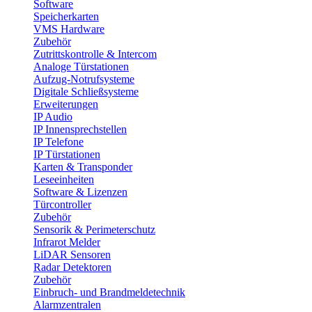
Software
Speicherkarten
VMS Hardware
Zubehör
Zutrittskontrolle & Intercom
Analoge Türstationen
Aufzug-Notrufsysteme
Digitale Schließsysteme
Erweiterungen
IP Audio
IP Innensprechstellen
IP Telefone
IP Türstationen
Karten & Transponder
Leseeinheiten
Software & Lizenzen
Türcontroller
Zubehör
Sensorik & Perimeterschutz
Infrarot Melder
LiDAR Sensoren
Radar Detektoren
Zubehör
Einbruch- und Brandmeldetechnik
Alarmzentralen