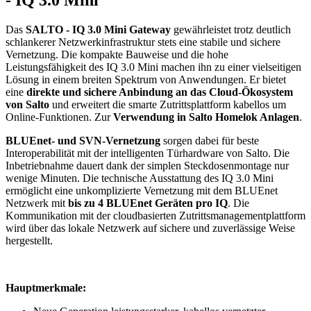
- IQ 3.0 Mini"
Das
SALTO - IQ 3.0 Mini Gateway
gewährleistet trotz deutlich
schlankerer Netzwerkinfrastruktur stets eine stabile und sichere
Vernetzung. Die kompakte Bauweise und die hohe
Leistungsfähigkeit des IQ 3.0 Mini machen ihn zu einer vielseitigen
Lösung in einem breiten Spektrum von Anwendungen. Er bietet
eine
direkte und sichere Anbindung an das Cloud-Ökosystem
von Salto
und erweitert die smarte Zutrittsplattform kabellos um
Online-Funktionen. Zur
Verwendung in Salto Homelok Anlagen
.
BLUEnet- und SVN-Vernetzung
sorgen dabei für beste
Interoperabilität mit der intelligenten Türhardware von Salto. Die
Inbetriebnahme dauert dank der simplen Steckdosenmontage nur
wenige Minuten. Die technische Ausstattung des IQ 3.0 Mini
ermöglicht eine unkomplizierte Vernetzung mit dem BLUEnet
Netzwerk mit
bis zu 4 BLUEnet Geräten pro IQ
. Die
Kommunikation mit der cloudbasierten Zutrittsmanagementplattform
wird über das lokale Netzwerk auf sichere und zuverlässige Weise
hergestellt.
Hauptmerkmale: