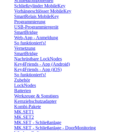
Schließkomponenten
Schließzylinder MobileKey
Vorhängeschlösser MobileKey
SmartRelais MobileKey
Programmierung
USB-Programmiergerät
SmartBridge
Web-App - Anmeldung
So funktioniert's!
Vernetzung
SmartBridge
Nachrüstbare LockNodes
Key4Friends - App (Android)
Key4Friends - App (iOS)
So funktioniert's!
Zubehör
LockNodes
Batterien
Werkzeuge & Sonstiges
Kernziehschutzadapter
Kombi-Pakete
MK.SET1
MK.SET2
MK.SET - Schließanlage
MK.SET - Schließanlage - DoorMonitoring