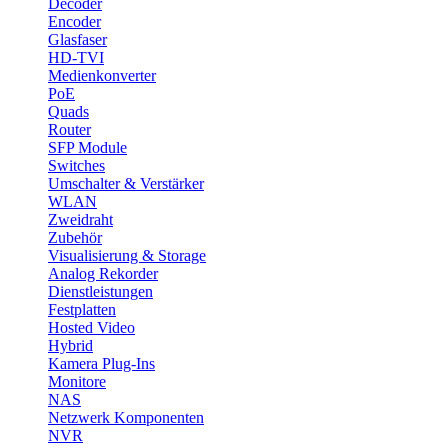
Decoder
Encoder
Glasfaser
HD-TVI
Medienkonverter
PoE
Quads
Router
SFP Module
Switches
Umschalter & Verstärker
WLAN
Zweidraht
Zubehör
Visualisierung & Storage
Analog Rekorder
Dienstleistungen
Festplatten
Hosted Video
Hybrid
Kamera Plug-Ins
Monitore
NAS
Netzwerk Komponenten
NVR