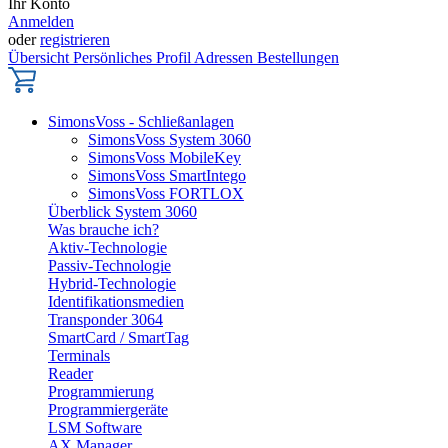
Ihr Konto
Anmelden
oder
registrieren
Übersicht
Persönliches Profil
Adressen
Bestellungen
SimonsVoss - Schließanlagen
SimonsVoss System 3060
SimonsVoss MobileKey
SimonsVoss SmartIntego
SimonsVoss FORTLOX
Überblick System 3060
Was brauche ich?
Aktiv-Technologie
Passiv-Technologie
Hybrid-Technologie
Identifikationsmedien
Transponder 3064
SmartCard / SmartTag
Terminals
Reader
Programmierung
Programmiergeräte
LSM Software
AX Manager