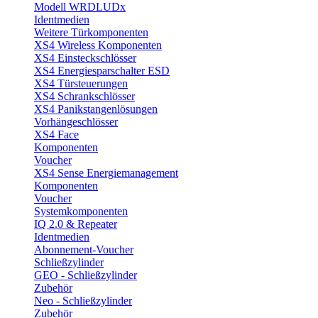
Modell WRDLUDx
Identmedien
Weitere Türkomponenten
XS4 Wireless Komponenten
XS4 Einsteckschlösser
XS4 Energiesparschalter ESD
XS4 Türsteuerungen
XS4 Schrankschlösser
XS4 Panikstangenlösungen
Vorhängeschlösser
XS4 Face
Komponenten
Voucher
XS4 Sense Energiemanagement
Komponenten
Voucher
Systemkomponenten
IQ 2.0 & Repeater
Identmedien
Abonnement-Voucher
Schließzylinder
GEO - Schließzylinder
Zubehör
Neo - Schließzylinder
Zubehör