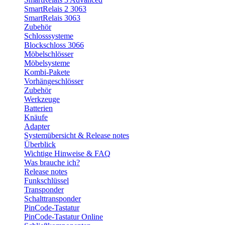
SmartRelais 2 3063
SmartRelais 3063
Zubehör
Schlosssysteme
Blockschloss 3066
Möbelschlösser
Möbelsysteme
Kombi-Pakete
Vorhängeschlösser
Zubehör
Werkzeuge
Batterien
Knäufe
Adapter
Systemübersicht & Release notes
Überblick
Wichtige Hinweise & FAQ
Was brauche ich?
Release notes
Funkschlüssel
Transponder
Schalttransponder
PinCode-Tastatur
PinCode-Tastatur Online