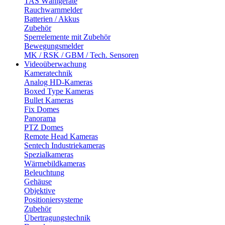
TAS Wählgeräte
Rauchwarnmelder
Batterien / Akkus
Zubehör
Sperrelemente mit Zubehör
Bewegungsmelder
MK / RSK / GBM / Tech. Sensoren
Videoüberwachung
Kameratechnik
Analog HD-Kameras
Boxed Type Kameras
Bullet Kameras
Fix Domes
Panorama
PTZ Domes
Remote Head Kameras
Sentech Industriekameras
Spezialkameras
Wärmebildkameras
Beleuchtung
Gehäuse
Objektive
Positioniersysteme
Zubehör
Übertragungstechnik