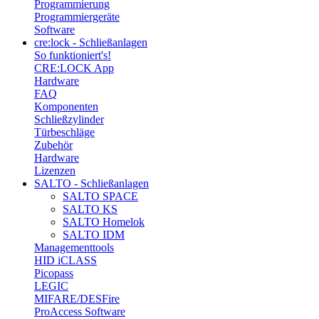
Programmierung
Programmiergeräte
Software
cre:lock - Schließanlagen
So funktioniert's!
CRE:LOCK App
Hardware
FAQ
Komponenten
Schließzylinder
Türbeschläge
Zubehör
Hardware
Lizenzen
SALTO - Schließanlagen
SALTO SPACE
SALTO KS
SALTO Homelok
SALTO IDM
Managementtools
HID iCLASS
Picopass
LEGIC
MIFARE/DESFire
ProAccess Software