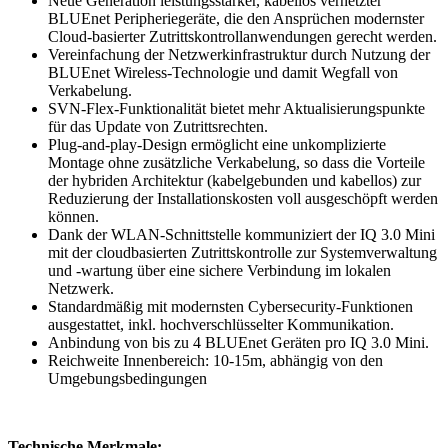
Neue Generation leistungsstarker, kabellos vernetzter
BLUEnet Peripheriegeräte, die den Ansprüchen modernster
Cloud-basierter Zutrittskontrollanwendungen gerecht werden.
Vereinfachung der Netzwerkinfrastruktur durch Nutzung der
BLUEnet Wireless-Technologie und damit Wegfall von
Verkabelung.
SVN-Flex-Funktionalität bietet mehr Aktualisierungspunkte
für das Update von Zutrittsrechten.
Plug-and-play-Design ermöglicht eine unkomplizierte
Montage ohne zusätzliche Verkabelung, so dass die Vorteile
der hybriden Architektur (kabelgebunden und kabellos) zur
Reduzierung der Installationskosten voll ausgeschöpft werden
können.
Dank der WLAN-Schnittstelle kommuniziert der IQ 3.0 Mini
mit der cloudbasierten Zutrittskontrolle zur Systemverwaltung
und -wartung über eine sichere Verbindung im lokalen
Netzwerk.
Standardmäßig mit modernsten Cybersecurity-Funktionen
ausgestattet, inkl. hochverschlüsselter Kommunikation.
Anbindung von bis zu 4 BLUEnet Geräten pro IQ 3.0 Mini.
Reichweite Innenbereich: 10-15m, abhängig von den
Umgebungsbedingungen
Technische Merkmale: