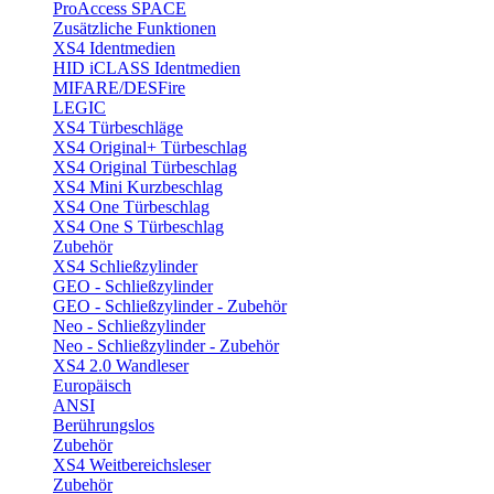
ProAccess SPACE
Zusätzliche Funktionen
XS4 Identmedien
HID iCLASS Identmedien
MIFARE/DESFire
LEGIC
XS4 Türbeschläge
XS4 Original+ Türbeschlag
XS4 Original Türbeschlag
XS4 Mini Kurzbeschlag
XS4 One Türbeschlag
XS4 One S Türbeschlag
Zubehör
XS4 Schließzylinder
GEO - Schließzylinder
GEO - Schließzylinder - Zubehör
Neo - Schließzylinder
Neo - Schließzylinder - Zubehör
XS4 2.0 Wandleser
Europäisch
ANSI
Berührungslos
Zubehör
XS4 Weitbereichsleser
Zubehör