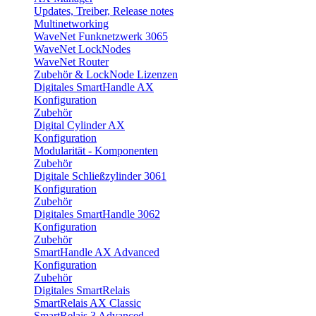
Updates, Treiber, Release notes
Multinetworking
WaveNet Funknetzwerk 3065
WaveNet LockNodes
WaveNet Router
Zubehör & LockNode Lizenzen
Digitales SmartHandle AX
Konfiguration
Zubehör
Digital Cylinder AX
Konfiguration
Modularität - Komponenten
Zubehör
Digitale Schließzylinder 3061
Konfiguration
Zubehör
Digitales SmartHandle 3062
Konfiguration
Zubehör
SmartHandle AX Advanced
Konfiguration
Zubehör
Digitales SmartRelais
SmartRelais AX Classic
SmartRelais 3 Advanced