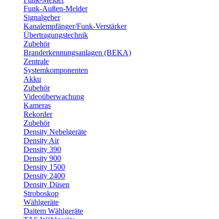
Funk-Außen-Melder
Signalgeber
Kanalempfänger/Funk-Verstärker
Übertragungstechnik
Zubehör
Branderkennungsanlagen (BEKA)
Zentrale
Systemkomponenten
Akku
Zubehör
Videoüberwachung
Kameras
Rekorder
Zubehör
Density Nebelgeräte
Density Air
Density 390
Density 900
Density 1500
Density 2400
Density Düsen
Stroboskop
Wählgeräte
Daitem Wählgeräte