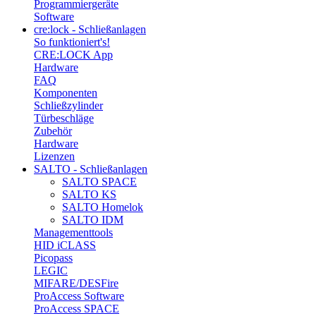
Programmiergeräte
Software
cre:lock - Schließanlagen
So funktioniert's!
CRE:LOCK App
Hardware
FAQ
Komponenten
Schließzylinder
Türbeschläge
Zubehör
Hardware
Lizenzen
SALTO - Schließanlagen
SALTO SPACE
SALTO KS
SALTO Homelok
SALTO IDM
Managementtools
HID iCLASS
Picopass
LEGIC
MIFARE/DESFire
ProAccess Software
ProAccess SPACE