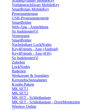
Schließzylinder MobileKey
Vorhängeschlösser MobileKey
SmartRelais MobileKey
Programmierung
USB-Programmiergerät
SmartBridge
Web-App - Anmeldung
So funktioniert's!
Vernetzung
SmartBridge
Nachrüstbare LockNodes
Key4Friends - App (Android)
Key4Friends - App (iOS)
So funktioniert's!
Zubehör
LockNodes
Batterien
Werkzeuge & Sonstiges
Kernziehschutzadapter
Kombi-Pakete
MK.SET1
MK.SET2
MK.SET - Schließanlage
MK.SET - Schließanlage - DoorMonitoring
Wireless Online