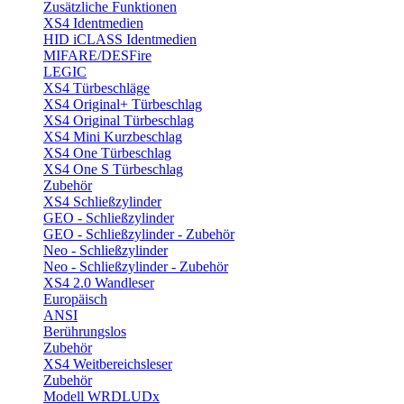
Zusätzliche Funktionen
XS4 Identmedien
HID iCLASS Identmedien
MIFARE/DESFire
LEGIC
XS4 Türbeschläge
XS4 Original+ Türbeschlag
XS4 Original Türbeschlag
XS4 Mini Kurzbeschlag
XS4 One Türbeschlag
XS4 One S Türbeschlag
Zubehör
XS4 Schließzylinder
GEO - Schließzylinder
GEO - Schließzylinder - Zubehör
Neo - Schließzylinder
Neo - Schließzylinder - Zubehör
XS4 2.0 Wandleser
Europäisch
ANSI
Berührungslos
Zubehör
XS4 Weitbereichsleser
Zubehör
Modell WRDLUDx