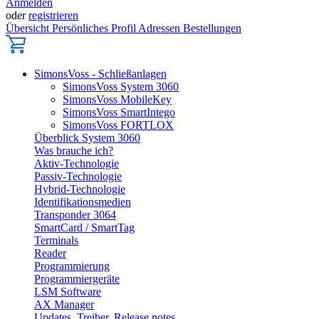
Anmelden
oder
registrieren
Übersicht
Persönliches Profil
Adressen
Bestellungen
SimonsVoss - Schließanlagen
SimonsVoss System 3060
SimonsVoss MobileKey
SimonsVoss SmartIntego
SimonsVoss FORTLOX
Überblick System 3060
Was brauche ich?
Aktiv-Technologie
Passiv-Technologie
Hybrid-Technologie
Identifikationsmedien
Transponder 3064
SmartCard / SmartTag
Terminals
Reader
Programmierung
Programmiergeräte
LSM Software
AX Manager
Updates, Treiber, Release notes