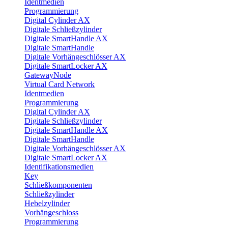
Identmedien
Programmierung
Digital Cylinder AX
Digitale Schließzylinder
Digitale SmartHandle AX
Digitale SmartHandle
Digitale Vorhängeschlösser AX
Digitale SmartLocker AX
GatewayNode
Virtual Card Network
Identmedien
Programmierung
Digital Cylinder AX
Digitale Schließzylinder
Digitale SmartHandle AX
Digitale SmartHandle
Digitale Vorhängeschlösser AX
Digitale SmartLocker AX
Identifikationsmedien
Key
Schließkomponenten
Schließzylinder
Hebelzylinder
Vorhängeschloss
Programmierung