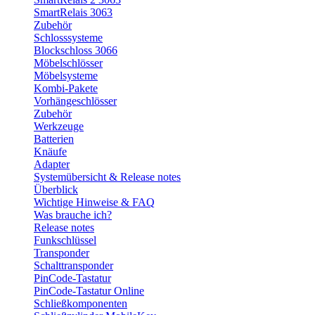
SmartRelais 3063
Zubehör
Schlosssysteme
Blockschloss 3066
Möbelschlösser
Möbelsysteme
Kombi-Pakete
Vorhängeschlösser
Zubehör
Werkzeuge
Batterien
Knäufe
Adapter
Systemübersicht & Release notes
Überblick
Wichtige Hinweise & FAQ
Was brauche ich?
Release notes
Funkschlüssel
Transponder
Schalttransponder
PinCode-Tastatur
PinCode-Tastatur Online
Schließkomponenten