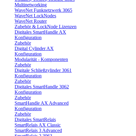
Multinetworking
WaveNet Funknetzwerk 3065
WaveNet LockNodes
WaveNet Router
Zubehör & LockNode Lizenzen
Digitales SmartHandle AX
Konfiguration
Zubehör
Digital Cylinder AX
Konfiguration
Modularität - Komponenten
Zubehör
Digitale Schließzylinder 3061
Konfiguration
Zubehör
Digitales SmartHandle 3062
Konfiguration
Zubehör
SmartHandle AX Advanced
Konfiguration
Zubehör
Digitales SmartRelais
SmartRelais AX Classic
SmartRelais 3 Advanced
SmartRelais 2 3063