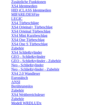
Zusätzliche Funktionen
XS4 Identmedien
HID iCLASS Identmedien
MIFARE/DESFire
LEGIC
XS4 Türbeschläge
XS4 Original+ Türbeschlag
XS4 Original Türbeschlag
XS4 Mini Kurzbeschlag
XS4 One Türbeschlag
XS4 One S Türbeschlag
Zubehör
XS4 Schließzylinder
GEO - Schließzylinder
GEO - Schließzylinder - Zubehör
Neo - Schließzylinder
Neo - Schließzylinder - Zubehör
XS4 2.0 Wandleser
Europäisch
ANSI
Berührungslos
Zubehör
XS4 Weitbereichsleser
Zubehör
Modell WRDLUDx