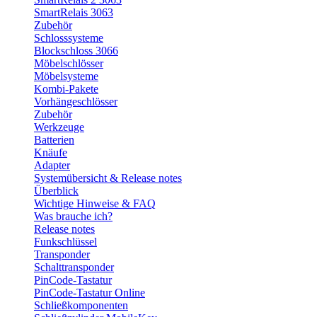
SmartRelais 3063
Zubehör
Schlosssysteme
Blockschloss 3066
Möbelschlösser
Möbelsysteme
Kombi-Pakete
Vorhängeschlösser
Zubehör
Werkzeuge
Batterien
Knäufe
Adapter
Systemübersicht & Release notes
Überblick
Wichtige Hinweise & FAQ
Was brauche ich?
Release notes
Funkschlüssel
Transponder
Schalttransponder
PinCode-Tastatur
PinCode-Tastatur Online
Schließkomponenten