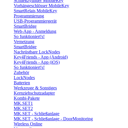
Schließzylinder MobileKey
Vorhängeschlösser MobileKey
SmartRelais MobileKey
Programmierung
USB-Programmiergerät
SmartBridge
Web-App - Anmeldung
So funktioniert's!
Vernetzung
SmartBridge
Nachrüstbare LockNodes
Key4Friends - App (Android)
Key4Friends - App (iOS)
So funktioniert's!
Zubehör
LockNodes
Batterien
Werkzeuge & Sonstiges
Kernziehschutzadapter
Kombi-Pakete
MK.SET1
MK.SET2
MK.SET - Schließanlage
MK.SET - Schließanlage - DoorMonitoring
Wireless Online