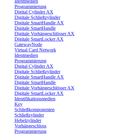
Identmedien
Programmierung
Digital Cylinder AX
Digitale Schließzylinder
Digitale SmartHandle AX
Digitale SmartHandle
Digitale Vorhängeschlösser AX
Digitale SmartLocker AX
GatewayNode
Virtual Card Network
Identmedien
Programmierung
Digital Cylinder AX
Digitale Schließzylinder
Digitale SmartHandle AX
Digitale SmartHandle
Digitale Vorhängeschlösser AX
Digitale SmartLocker AX
Identifikationsmedien
Key
Schließkomponenten
Schließzylinder
Hebelzylinder
Vorhängeschloss
Programmierung