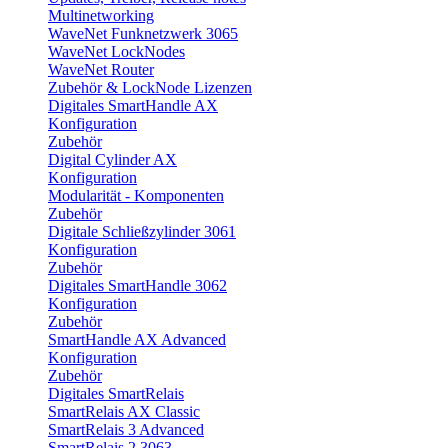
Multinetworking
WaveNet Funknetzwerk 3065
WaveNet LockNodes
WaveNet Router
Zubehör & LockNode Lizenzen
Digitales SmartHandle AX
Konfiguration
Zubehör
Digital Cylinder AX
Konfiguration
Modularität - Komponenten
Zubehör
Digitale Schließzylinder 3061
Konfiguration
Zubehör
Digitales SmartHandle 3062
Konfiguration
Zubehör
SmartHandle AX Advanced
Konfiguration
Zubehör
Digitales SmartRelais
SmartRelais AX Classic
SmartRelais 3 Advanced
SmartRelais 2 3063