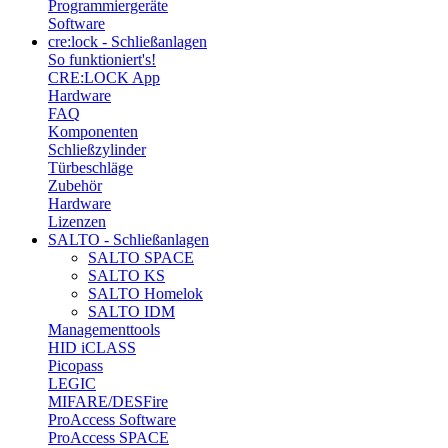
Programmiergeräte
Software
cre:lock - Schließanlagen
So funktioniert's!
CRE:LOCK App
Hardware
FAQ
Komponenten
Schließzylinder
Türbeschläge
Zubehör
Hardware
Lizenzen
SALTO - Schließanlagen
SALTO SPACE
SALTO KS
SALTO Homelok
SALTO IDM
Managementtools
HID iCLASS
Picopass
LEGIC
MIFARE/DESFire
ProAccess Software
ProAccess SPACE