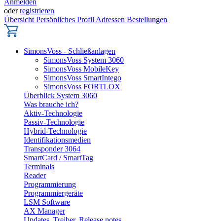
Anmelden
oder
registrieren
Übersicht
Persönliches Profil
Adressen
Bestellungen
SimonsVoss - Schließanlagen
SimonsVoss System 3060
SimonsVoss MobileKey
SimonsVoss SmartIntego
SimonsVoss FORTLOX
Überblick System 3060
Was brauche ich?
Aktiv-Technologie
Passiv-Technologie
Hybrid-Technologie
Identifikationsmedien
Transponder 3064
SmartCard / SmartTag
Terminals
Reader
Programmierung
Programmiergeräte
LSM Software
AX Manager
Updates, Treiber, Release notes