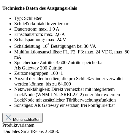
Technische Daten des Ausgangsrelais
Typ: Schließer
Schließerkontakt invertierbar
Dauerstrom: max. 1,0 A
Einschaltstrom: max. 2,0 A
Schaltspannung: max. 24 V
6
Schaltleistung: 10
Betätigungen bei 30 VA
Multifunktionsanschlüsse F1, F2, F3: max. 24 VDC, max. 50
mA
Speicherbare Zutritte: 3.600 Zutritte speicherbar
Als Gateway 200 Zutritte
Zeitzonengruppen: 100+1
Anzahl der Identmedien, die pro Schließzylinder verwaltet
werden können: bis zu 64.000
Netzwerkfähigkeit: Direkt vernetzbar mit integriertem
LockNode (WNM.LN.I.SREL2.G2) oder über externen
LockNode mit zusätzlicher Türüberwachungsfunktion
Sonstiges: Als Gateway einsetzbar, frei konfigurierbar
Menü schließen
Produktvarianten
Digitales SmartRelais 2 3063: