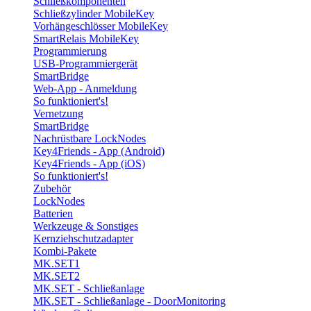
Schließkomponenten
Schließzylinder MobileKey
Vorhängeschlösser MobileKey
SmartRelais MobileKey
Programmierung
USB-Programmiergerät
SmartBridge
Web-App - Anmeldung
So funktioniert's!
Vernetzung
SmartBridge
Nachrüstbare LockNodes
Key4Friends - App (Android)
Key4Friends - App (iOS)
So funktioniert's!
Zubehör
LockNodes
Batterien
Werkzeuge & Sonstiges
Kernziehschutzadapter
Kombi-Pakete
MK.SET1
MK.SET2
MK.SET - Schließanlage
MK.SET - Schließanlage - DoorMonitoring