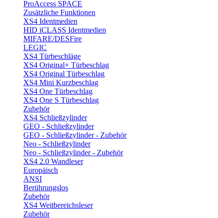
ProAccess SPACE
Zusätzliche Funktionen
XS4 Identmedien
HID iCLASS Identmedien
MIFARE/DESFire
LEGIC
XS4 Türbeschläge
XS4 Original+ Türbeschlag
XS4 Original Türbeschlag
XS4 Mini Kurzbeschlag
XS4 One Türbeschlag
XS4 One S Türbeschlag
Zubehör
XS4 Schließzylinder
GEO - Schließzylinder
GEO - Schließzylinder - Zubehör
Neo - Schließzylinder
Neo - Schließzylinder - Zubehör
XS4 2.0 Wandleser
Europäisch
ANSI
Berührungslos
Zubehör
XS4 Weitbereichsleser
Zubehör