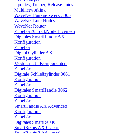
Updates, Treiber, Release notes
Multinetworking
WaveNet Funknetzwerk 3065
WaveNet LockNodes
WaveNet Router
Zubehör & LockNode Lizenzen
Digitales SmartHandle AX
Konfiguration
Zubehör
Digital Cylinder AX
Konfiguration
Modularität - Komponenten
Zubehör
Digitale Schließzylinder 3061
Konfiguration
Zubehör
Digitales SmartHandle 3062
Konfiguration
Zubehör
SmartHandle AX Advanced
Konfiguration
Zubehör
Digitales SmartRelais
SmartRelais AX Classic
SmartRelais 3 Advanced