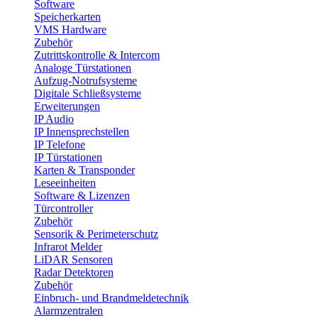
Software
Speicherkarten
VMS Hardware
Zubehör
Zutrittskontrolle & Intercom
Analoge Türstationen
Aufzug-Notrufsysteme
Digitale Schließsysteme
Erweiterungen
IP Audio
IP Innensprechstellen
IP Telefone
IP Türstationen
Karten & Transponder
Leseeinheiten
Software & Lizenzen
Türcontroller
Zubehör
Sensorik & Perimeterschutz
Infrarot Melder
LiDAR Sensoren
Radar Detektoren
Zubehör
Einbruch- und Brandmeldetechnik
Alarmzentralen