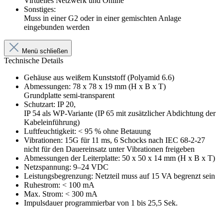
Virtuelles Netzwerk und Online
Sonstiges:
Muss in einer G2 oder in einer gemischten Anlage
eingebunden werden
Menü schließen
Technische Details
Gehäuse aus weißem Kunststoff (Polyamid 6.6)
Abmessungen: 78 x 78 x 19 mm (H x B x T)
Grundplatte semi-transparent
Schutzart: IP 20,
IP 54 als WP-Variante (IP 65 mit zusätzlicher Abdichtung der
Kabeleinführung)
Luftfeuchtigkeit: < 95 % ohne Betauung
Vibrationen: 15G für 11 ms, 6 Schocks nach IEC 68-2-27
nicht für den Dauereinsatz unter Vibrationen freigeben
Abmessungen der Leiterplatte: 50 x 50 x 14 mm (H x B x T)
Netzspannung: 9–24 VDC
Leistungsbegrenzung: Netzteil muss auf 15 VA begrenzt sein
Ruhestrom: < 100 mA
Max. Strom: < 300 mA
Impulsdauer programmierbar von 1 bis 25,5 Sek.