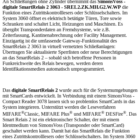
An Schließungen ohne Zylinder übernimmt das
SimonsVoss -
digitale SmartRelais 2 3063 - SREL2.ZK.MH.G2.W.WP
die
Funktion eines Zutrittskontrolllesers oder Schlüsselschalters. Im
System 3060 öffnet es elektrisch betätigte Türen, Tore sowie
Schranken und schaltet Licht, Heizungen und Maschinen. Es
übergibt Transponderdaten an Fremdsysteme, wie z.B.
Zeiterfassung, Kantinenabrechnung oder Facility Management.
Einzigartig ist die umfassende Gateway-Funktionalität des
SmartRelais 2 3063 in virtuell vernetzten Schließanlagen:
Übertragen Sie aktualisierte Sperrlisten oder neue Berechtigungen
an das SmartRelais 2 – sobald sich betroffene Personen in
Funkreichweite des Relais bewegen, werden deren
Identifikationsmedien automatisch umprogrammiert.
Das
digitale SmartRelais 2
wurde auch für die Systemumgebungen
mit SmartCards entwickelt. In Verbindung mit einem SimonsVoss -
Compact Reader 3078 lassen sich so problemlos SmartCards in das
System integrieren. Unterstützt werden die Leseverfahren
®
®
®
®
MIFARE
Classic, MIFARE Plus
und MIFARE
DESFire
. Das
Smart Relais 2 ist ein elektronischer Schalter, der mit einem
Identmedium von SimonsVoss (Transponder oder SmartCard)
geschaltet werden kann. Damit hat das SmartRelais die Funktion
eines Zutrittskontrolllesers oder Schlüsselschalters. Im System 3060