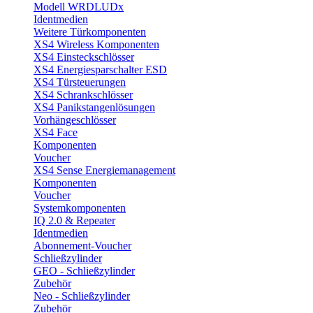
Modell WRDLUDx
Identmedien
Weitere Türkomponenten
XS4 Wireless Komponenten
XS4 Einsteckschlösser
XS4 Energiesparschalter ESD
XS4 Türsteuerungen
XS4 Schrankschlösser
XS4 Panikstangenlösungen
Vorhängeschlösser
XS4 Face
Komponenten
Voucher
XS4 Sense Energiemanagement
Komponenten
Voucher
Systemkomponenten
IQ 2.0 & Repeater
Identmedien
Abonnement-Voucher
Schließzylinder
GEO - Schließzylinder
Zubehör
Neo - Schließzylinder
Zubehör