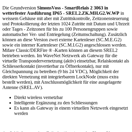
Die Grundversion
SimonsVoss - SmartRelais 2 3063 in
wetterfester Ausführung IP65 - SREL2.ZK.MH.G2.W.WP
in
weissem Gehäuse mit aber mit Zutrittskontrolle, Zeitzonensteuerung
und Protokollierung der letzten 1024 Zutritte mit Datum und Uhrzeit
oder Tages - Zeitzonen für bis zu 100 Personengruppen sowie
automatischer Ver- und Entriegelung (Zeitumschaltung). Zusätzlich
können an diese Version zwei externe Kartenleser (SC.M.E.G2)
sowie ein interner Kartenleser (SC.M.I.G2) angeschlossen werden.
Mifare Classic/DERFire ® -Karten können an diesem SREL2
betrieben werden. Im WaveNet Netzwerk als Gateway für die
virtuelle Transpondervernetzung (aktiv) einsetzbar, Relaiskontakt als
Schliesserkontakt (invertierbar zu Öffnerkontakt), nur mit
Gleichspannung zu betreiben (9 bis 24 VDC), Möglichkeit der
direkten Vernetzung mit integrierbarem LockNode (muss extra
bestellt werden), mit Anschlussmöglichkeit für eine ausgelagerte
Antenne (SREL.AV).
Direkt wireless vernetzbar
Intelligente Ergänzung zu den Schliessungen
Es kann als Gateway in einem virtuellen Netzwerk eingesetzt
werden