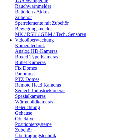
TAS Wählgeräte
Rauchwarnmelder
Batterien / Akkus
Zubehör
Sperrelemente mit Zubehör
Bewegungsmelder
MK / RSK / GBM / Tech. Sensoren
Videoüberwachung
Kameratechnik
Analog HD-Kameras
Boxed Type Kameras
Bullet Kameras
Fix Domes
Panorama
PTZ Domes
Remote Head Kameras
Sentech Industriekameras
Spezialkameras
Wärmebildkameras
Beleuchtung
Gehäuse
Objektive
Positioniersysteme
Zubehör
Übertragungstechnik