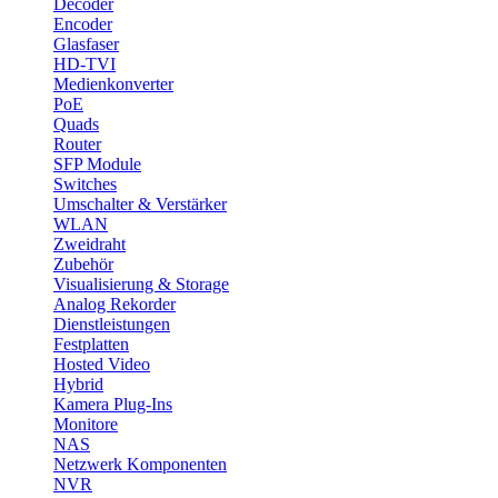
Decoder
Encoder
Glasfaser
HD-TVI
Medienkonverter
PoE
Quads
Router
SFP Module
Switches
Umschalter & Verstärker
WLAN
Zweidraht
Zubehör
Visualisierung & Storage
Analog Rekorder
Dienstleistungen
Festplatten
Hosted Video
Hybrid
Kamera Plug-Ins
Monitore
NAS
Netzwerk Komponenten
NVR