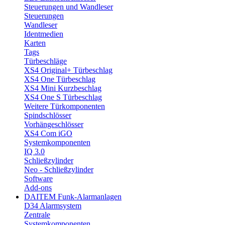
Steuerungen und Wandleser
Steuerungen
Wandleser
Identmedien
Karten
Tags
Türbeschläge
XS4 Original+ Türbeschlag
XS4 One Türbeschlag
XS4 Mini Kurzbeschlag
XS4 One S Türbeschlag
Weitere Türkomponenten
Spindschlösser
Vorhängeschlösser
XS4 Com iGO
Systemkomponenten
IQ 3.0
Schließzylinder
Neo - Schließzylinder
Software
Add-ons
DAITEM Funk-Alarmanlagen
D34 Alarmsystem
Zentrale
Systemkomponenten