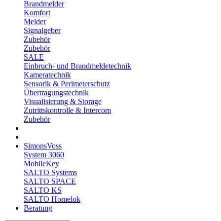
Brandmelder
Komfort
Melder
Signalgeber
Zubehör
Zubehör
SALE
Einbruch- und Brandmeldetechnik
Kameratechnik
Sensorik & Perimeterschutz
Übertragungstechnik
Visualisierung & Storage
Zutrittskontrolle & Intercom
Zubehör
SimonsVoss
System 3060
MobileKey
SALTO Systems
SALTO SPACE
SALTO KS
SALTO Homelok
Beratung