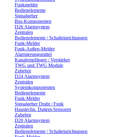
Funkmelder
Bedienelemente
Signalgeber
Bus-Komponenten
D26 Alarmsystem
Zentralen
Bedienelemente / Schalteinrichtungen
Funk-Melder
Funk-Außen-Melder
Alarmierungsmittel
Kanalempfänger / Verstärker
TWG und TWG Module
Zubehör
D24 Alarmsystem
Zentralen
Systemkomponenten
Bedienelemente
Funk-Melder
Signalgeber Draht / Funk
Haustechn. Daitem-Sensoren
Zubehör
D20 Alarmsystem
Zentralen
Bedienelemente / Schalteinrichtungen
Funk-Melder