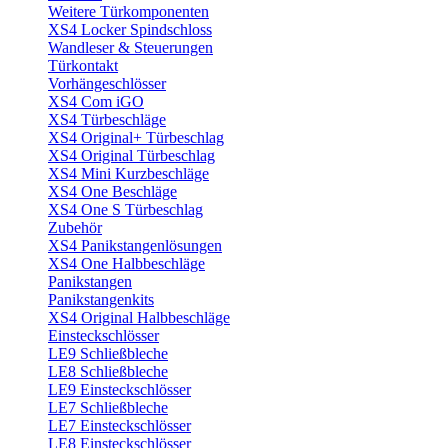
Weitere Türkomponenten
XS4 Locker Spindschloss
Wandleser & Steuerungen
Türkontakt
Vorhängeschlösser
XS4 Com iGO
XS4 Türbeschläge
XS4 Original+ Türbeschlag
XS4 Original Türbeschlag
XS4 Mini Kurzbeschläge
XS4 One Beschläge
XS4 One S Türbeschlag
Zubehör
XS4 Panikstangenlösungen
XS4 One Halbbeschläge
Panikstangen
Panikstangenkits
XS4 Original Halbbeschläge
Einsteckschlösser
LE9 Schließbleche
LE8 Schließbleche
LE9 Einsteckschlösser
LE7 Schließbleche
LE7 Einsteckschlösser
LE8 Einsteckschlösser