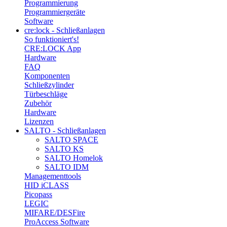
Programmierung
Programmiergeräte
Software
cre:lock - Schließanlagen
So funktioniert's!
CRE:LOCK App
Hardware
FAQ
Komponenten
Schließzylinder
Türbeschläge
Zubehör
Hardware
Lizenzen
SALTO - Schließanlagen
SALTO SPACE
SALTO KS
SALTO Homelok
SALTO IDM
Managementtools
HID iCLASS
Picopass
LEGIC
MIFARE/DESFire
ProAccess Software