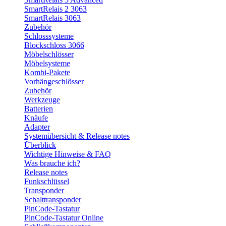
SmartRelais 2 3063
SmartRelais 3063
Zubehör
Schlosssysteme
Blockschloss 3066
Möbelschlösser
Möbelsysteme
Kombi-Pakete
Vorhängeschlösser
Zubehör
Werkzeuge
Batterien
Knäufe
Adapter
Systemübersicht & Release notes
Überblick
Wichtige Hinweise & FAQ
Was brauche ich?
Release notes
Funkschlüssel
Transponder
Schalttransponder
PinCode-Tastatur
PinCode-Tastatur Online