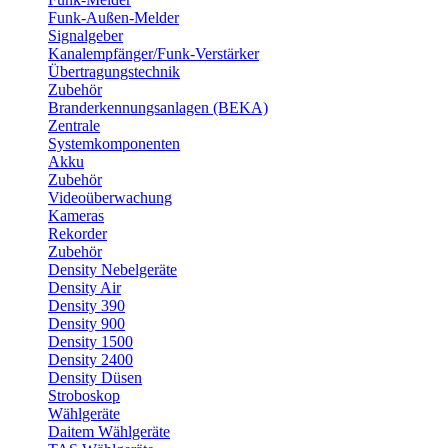
Funk-Außen-Melder
Signalgeber
Kanalempfänger/Funk-Verstärker
Übertragungstechnik
Zubehör
Branderkennungsanlagen (BEKA)
Zentrale
Systemkomponenten
Akku
Zubehör
Videoüberwachung
Kameras
Rekorder
Zubehör
Density Nebelgeräte
Density Air
Density 390
Density 900
Density 1500
Density 2400
Density Düsen
Stroboskop
Wählgeräte
Daitem Wählgeräte