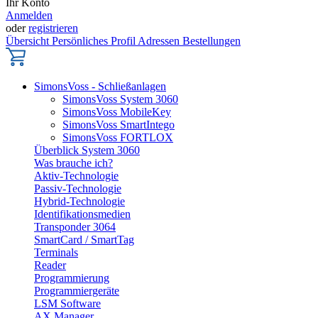
Ihr Konto
Anmelden
oder
registrieren
Übersicht
Persönliches Profil
Adressen
Bestellungen
SimonsVoss - Schließanlagen
SimonsVoss System 3060
SimonsVoss MobileKey
SimonsVoss SmartIntego
SimonsVoss FORTLOX
Überblick System 3060
Was brauche ich?
Aktiv-Technologie
Passiv-Technologie
Hybrid-Technologie
Identifikationsmedien
Transponder 3064
SmartCard / SmartTag
Terminals
Reader
Programmierung
Programmiergeräte
LSM Software
AX Manager