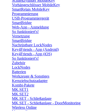
Schließzylinder MobileKey
Vorhängeschlösser MobileKey
SmartRelais MobileKey
Programmierung
USB-Programmiergerät
SmartBridge
Web-App - Anmeldung
So funktioniert's!
Vernetzung
SmartBridge
Nachrüstbare LockNodes
Key4Friends - App (Android)
Key4Friends - App (iOS)
So funktioniert's!
Zubehör
LockNodes
Batterien
Werkzeuge & Sonstiges
Kernziehschutzadapter
Kombi-Pakete
MK.SET1
MK.SET2
MK.SET - Schließanlage
MK.SET - Schließanlage - DoorMonitoring
Wireless Online