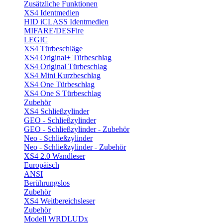
Zusätzliche Funktionen
XS4 Identmedien
HID iCLASS Identmedien
MIFARE/DESFire
LEGIC
XS4 Türbeschläge
XS4 Original+ Türbeschlag
XS4 Original Türbeschlag
XS4 Mini Kurzbeschlag
XS4 One Türbeschlag
XS4 One S Türbeschlag
Zubehör
XS4 Schließzylinder
GEO - Schließzylinder
GEO - Schließzylinder - Zubehör
Neo - Schließzylinder
Neo - Schließzylinder - Zubehör
XS4 2.0 Wandleser
Europäisch
ANSI
Berührungslos
Zubehör
XS4 Weitbereichsleser
Zubehör
Modell WRDLUDx