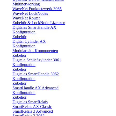
Multinetworking
WaveNet Funknetzwerk 3065
WaveNet LockNodes
WaveNet Router
Zubehör & LockNode Lizenzen
Digitales SmartHandle AX
Konfiguration
Zubehör
Digital Cylinder AX
Konfiguration
Modularität - Komponenten
Zubehör
Digitale Schließzylinder 3061
Konfiguration
Zubehör
Digitales SmartHandle 3062
Konfiguration
Zubehör
SmartHandle AX Advanced
Konfiguration
Zubehör
Digitales SmartRelais
SmartRelais AX Classic
SmartRelais 3 Advanced
SmartRelais 2 3063