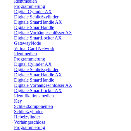
Identmedien
Programmierung
Digital Cylinder AX
Digitale Schließzylinder
Digitale SmartHandle AX
Digitale SmartHandle
Digitale Vorhängeschlösser AX
Digitale SmartLocker AX
GatewayNode
Virtual Card Network
Identmedien
Programmierung
Digital Cylinder AX
Digitale Schließzylinder
Digitale SmartHandle AX
Digitale SmartHandle
Digitale Vorhängeschlösser AX
Digitale SmartLocker AX
Identifikationsmedien
Key
Schließkomponenten
Schließzylinder
Hebelzylinder
Vorhängeschloss
Programmierung