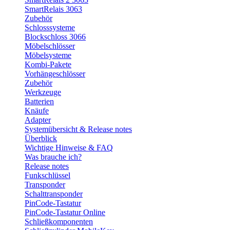
SmartRelais 3063
Zubehör
Schlosssysteme
Blockschloss 3066
Möbelschlösser
Möbelsysteme
Kombi-Pakete
Vorhängeschlösser
Zubehör
Werkzeuge
Batterien
Knäufe
Adapter
Systemübersicht & Release notes
Überblick
Wichtige Hinweise & FAQ
Was brauche ich?
Release notes
Funkschlüssel
Transponder
Schalttransponder
PinCode-Tastatur
PinCode-Tastatur Online
Schließkomponenten