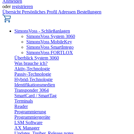
Anmelden
oder
registrieren
Übersicht
Persönliches Profil
Adressen
Bestellungen
SimonsVoss - Schließanlagen
SimonsVoss System 3060
SimonsVoss MobileKey
SimonsVoss SmartIntego
SimonsVoss FORTLOX
Überblick System 3060
Was brauche ich?
Aktiv-Technologie
Passiv-Technologie
Hybrid-Technologie
Identifikationsmedien
Transponder 3064
SmartCard / SmartTag
Terminals
Reader
Programmierung
Programmiergeräte
LSM Software
AX Manager
Updates, Treiber, Release notes