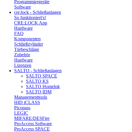
Programmiergeräte
Software
cre:lock - Schließanlagen
So funktioniert's!
CRE:LOCK App
Hardware
FAQ
Komponenten
Schließzylinder
Türbeschläge
Zubehör
Hardware
Lizenzen
SALTO - Schließanlagen
SALTO SPACE
SALTO KS
SALTO Homelok
SALTO IDM
Managementtools
HID iCLASS
Picopass
LEGIC
MIFARE/DESFire
ProAccess Software
ProAccess SPACE