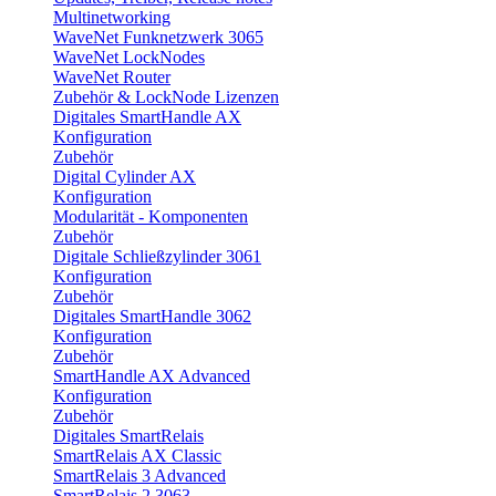
Multinetworking
WaveNet Funknetzwerk 3065
WaveNet LockNodes
WaveNet Router
Zubehör & LockNode Lizenzen
Digitales SmartHandle AX
Konfiguration
Zubehör
Digital Cylinder AX
Konfiguration
Modularität - Komponenten
Zubehör
Digitale Schließzylinder 3061
Konfiguration
Zubehör
Digitales SmartHandle 3062
Konfiguration
Zubehör
SmartHandle AX Advanced
Konfiguration
Zubehör
Digitales SmartRelais
SmartRelais AX Classic
SmartRelais 3 Advanced
SmartRelais 2 3063