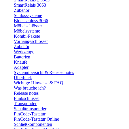
SmartRelais 3063
Zubehör
Schlosssysteme
Blockschloss 3066
Möbelschlösser
Möbelsysteme
Kombi-Pakete
Vorhängeschlösser
Zubehör
Werkzeuge
Batterien
Knäufe
Adapter
Systemübersicht & Release notes
Überblick
Wichtige Hinweise & FAQ
Was brauche ich?
Release notes
Funkschlüssel
Transponder
Schalttransponder
PinCode-Tastatur
PinCode-Tastatur Online
Schließkomponenten