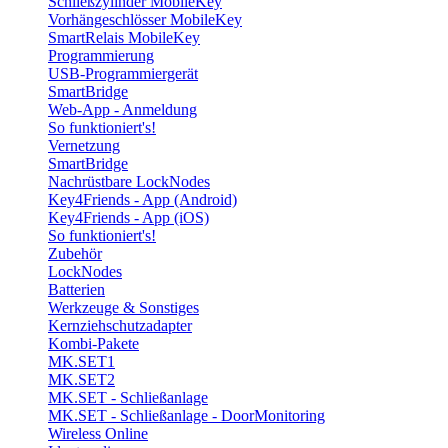
Schließzylinder MobileKey
Vorhängeschlösser MobileKey
SmartRelais MobileKey
Programmierung
USB-Programmiergerät
SmartBridge
Web-App - Anmeldung
So funktioniert's!
Vernetzung
SmartBridge
Nachrüstbare LockNodes
Key4Friends - App (Android)
Key4Friends - App (iOS)
So funktioniert's!
Zubehör
LockNodes
Batterien
Werkzeuge & Sonstiges
Kernziehschutzadapter
Kombi-Pakete
MK.SET1
MK.SET2
MK.SET - Schließanlage
MK.SET - Schließanlage - DoorMonitoring
Wireless Online