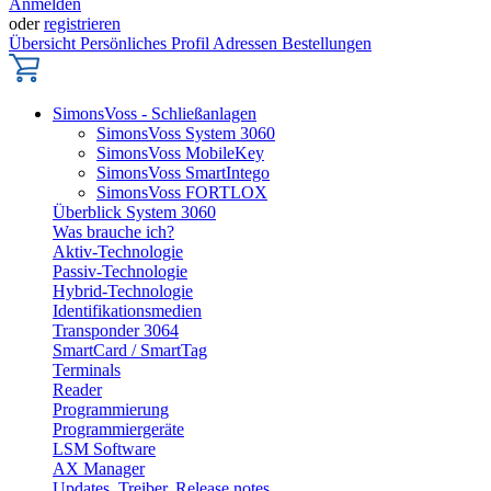
Anmelden
oder
registrieren
Übersicht
Persönliches Profil
Adressen
Bestellungen
SimonsVoss - Schließanlagen
SimonsVoss System 3060
SimonsVoss MobileKey
SimonsVoss SmartIntego
SimonsVoss FORTLOX
Überblick System 3060
Was brauche ich?
Aktiv-Technologie
Passiv-Technologie
Hybrid-Technologie
Identifikationsmedien
Transponder 3064
SmartCard / SmartTag
Terminals
Reader
Programmierung
Programmiergeräte
LSM Software
AX Manager
Updates, Treiber, Release notes