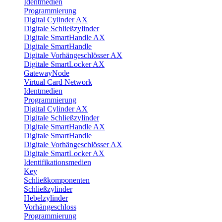
Identmedien
Programmierung
Digital Cylinder AX
Digitale Schließzylinder
Digitale SmartHandle AX
Digitale SmartHandle
Digitale Vorhängeschlösser AX
Digitale SmartLocker AX
GatewayNode
Virtual Card Network
Identmedien
Programmierung
Digital Cylinder AX
Digitale Schließzylinder
Digitale SmartHandle AX
Digitale SmartHandle
Digitale Vorhängeschlösser AX
Digitale SmartLocker AX
Identifikationsmedien
Key
Schließkomponenten
Schließzylinder
Hebelzylinder
Vorhängeschloss
Programmierung