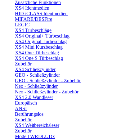
Zusätzliche Funktionen
XS4 Identmedien
HID iCLASS Identmedien
MIFARE/DESFire
LEGIC
XS4 Türbeschläge
XS4 Original+ Türbeschlag
XS4 Original Türbeschlag
XS4 Mini Kurzbeschlag
XS4 One Türbeschlag
XS4 One S Türbeschlag
Zubehör
XS4 Schließzylinder
GEO - Schließzylinder
GEO - Schließzylinder - Zubehör
Neo - Schließzylinder
Neo - Schließzylinder - Zubehör
XS4 2.0 Wandleser
Europäisch
ANSI
Berührungslos
Zubehör
XS4 Weitbereichsleser
Zubehör
Modell WRDLUDx