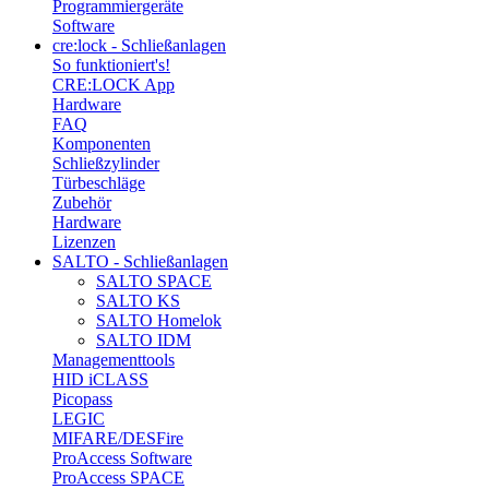
Programmiergeräte
Software
cre:lock - Schließanlagen
So funktioniert's!
CRE:LOCK App
Hardware
FAQ
Komponenten
Schließzylinder
Türbeschläge
Zubehör
Hardware
Lizenzen
SALTO - Schließanlagen
SALTO SPACE
SALTO KS
SALTO Homelok
SALTO IDM
Managementtools
HID iCLASS
Picopass
LEGIC
MIFARE/DESFire
ProAccess Software
ProAccess SPACE